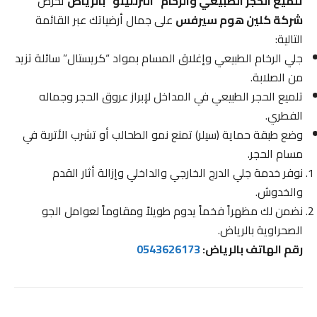
تلميع الحجر الطبيعي والرخام “الترنتينو” بالرياض
تحرص
شركة كلين هوم سيرفس
على جمال أرضياتك عبر القائمة
التالية:
جلي الرخام الطبيعي وإغلاق المسام بمواد “كريستال” سائلة تزيد
من الصلابة.
تلميع الحجر الطبيعي في المداخل لإبراز عروق الحجر وجماله
الفطري.
وضع طبقة حماية (سيلر) تمنع نمو الطحالب أو تشرب الأتربة في
مسام الحجر.
نوفر خدمة جلي الدرج الخارجي والداخلي وإزالة أثار القدم
والخدوش.
نضمن لك مظهراً فخماً يدوم طويلاً ومقاوماً لعوامل الجو
الصحراوية بالرياض.
رقم الهاتف بالرياض:
0543626173