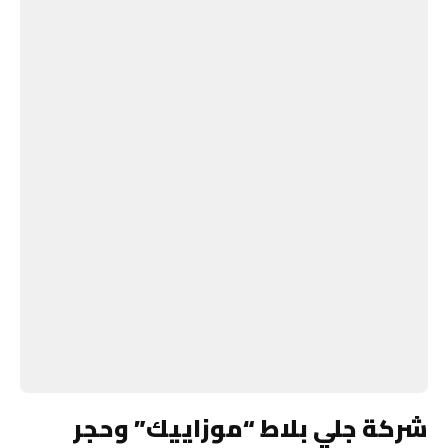
شركة جلي بلاط “موزاييك” وحجر