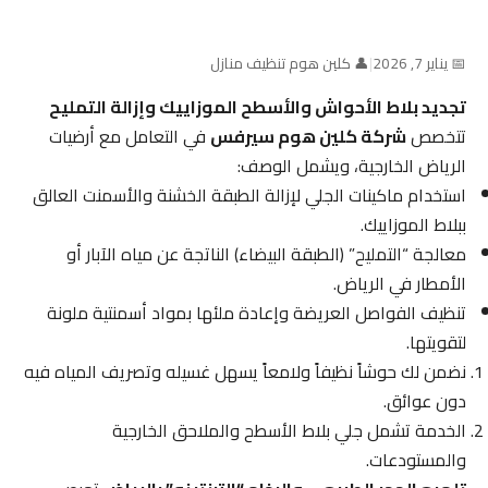
📅 يناير 7, 2026
|
👤 كلين هوم تنظيف منازل
تجديد بلاط الأحواش والأسطح الموزاييك وإزالة التمليح
تتخصص
شركة كلين هوم سيرفس
في التعامل مع أرضيات
الرياض الخارجية، ويشمل الوصف:
استخدام ماكينات الجلي لإزالة الطبقة الخشنة والأسمنت العالق
ببلاط الموزاييك.
معالجة “التمليح” (الطبقة البيضاء) الناتجة عن مياه الآبار أو
الأمطار في الرياض.
تنظيف الفواصل العريضة وإعادة ملئها بمواد أسمنتية ملونة
لتقويتها.
نضمن لك حوشاً نظيفاً ولامعاً يسهل غسيله وتصريف المياه فيه
دون عوائق.
الخدمة تشمل جلي بلاط الأسطح والملاحق الخارجية
والمستودعات.