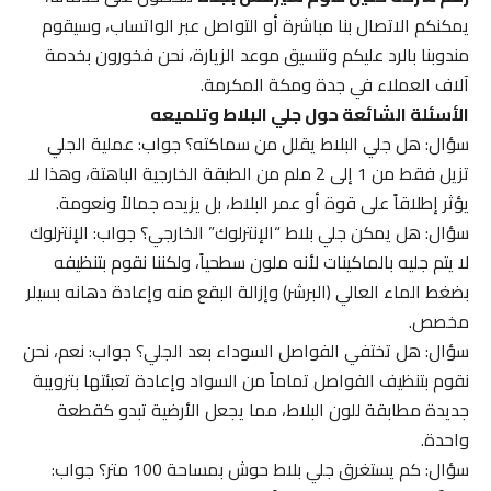
يمكنكم الاتصال بنا مباشرة أو التواصل عبر الواتساب، وسيقوم
مندوبنا بالرد عليكم وتنسيق موعد الزيارة، نحن فخورون بخدمة
آلاف العملاء في جدة ومكة المكرمة.
الأسئلة الشائعة حول جلي البلاط وتلميعه
سؤال: هل جلي البلاط يقلل من سماكته؟ جواب: عملية الجلي
تزيل فقط من 1 إلى 2 ملم من الطبقة الخارجية الباهتة، وهذا لا
يؤثر إطلاقاً على قوة أو عمر البلاط، بل يزيده جمالاً ونعومة.
سؤال: هل يمكن جلي بلاط “الإنترلوك” الخارجي؟ جواب: الإنترلوك
لا يتم جليه بالماكينات لأنه ملون سطحياً، ولكننا نقوم بتنظيفه
بضغط الماء العالي (البرشر) وإزالة البقع منه وإعادة دهانه بسيلر
مخصص.
سؤال: هل تختفي الفواصل السوداء بعد الجلي؟ جواب: نعم، نحن
نقوم بتنظيف الفواصل تماماً من السواد وإعادة تعبئتها بترويبة
جديدة مطابقة للون البلاط، مما يجعل الأرضية تبدو كقطعة
واحدة.
سؤال: كم يستغرق جلي بلاط حوش بمساحة 100 متر؟ جواب: