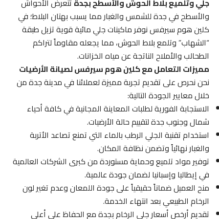
جلي وتلميع بلاط الحوش والأسطح بجدة
تتعرض الأحواش
والأسطح في جدة للشمس والغبار مما يسبب بهتان البلاط؛ في
كلين هوم سيرفس نوفر ماكينات جلي مائية قوية تزيل طبقة
“الشهاب” وتلمع بلاط الحوش، مما يجعله مقاوماً لتراكم
الطحالب والأملاح الناتجة عن مياه الخزانات.
مميزات التعامل مع كلين هوم سيرفس لصيانة الأرضيات
نحن نحرص على تقديم تجربة مميزة لعملائنا في مدينة جدة من
خلال معايير الجودة التالية:
الاستجابة الفورية لطلبات المعاينة المجانية في كافة أحياء
شمال وجنوب جدة لتقييم حالة الأرضيات.
استخدام تقنية الجلي الرطب بالماء التي تمنع تصاعد الأتربة
والغبار نهائياً وتضمن نظافة المكان.
توفير مواد تلميع وحماية مستوردة من كبرى الشركات العالمية
في إيطاليا وإسبانيا لضمان جودة عالمية.
منح العميل ضماناً حقيقياً على جودة اللمعان وعدم تغير لون
الرخام الطبيعي بعد انتهاء الخدمة.
تقديم أرخص أسعار جلي الرخام بجدة مع الحفاظ على أعلى