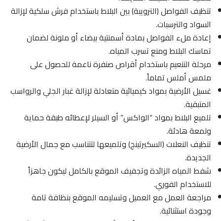
تنظيف الفواصل (الترويبة) بين البلاط باستخدام فرش سلكية لإزالة
السواد والترسبات.
إعادة ملء الفواصل بمادة أسمنتية بيضاء أو ملونة لضمان
تماسك البلاط ومنع تسرب المياه.
مرحلة التنعيم باستخدام أقراص صنفرة ناعمة للحصول على
ملمس أملس تماماً.
غسيل الأرضية بمواد كيميائية متعادلة لإزالة غبار الجلي والرواسب
المتبقية.
تلميع البلاط بمواد “الواكس” أو السيلر لإعطائه طبقة حماية
ولمعة هادئة.
تنظيف النعلات (السكيرتينج) وتلميعها لتتناسب مع جمال الأرضية
الجديدة.
شفط المياه الزائدة وتجفيف الموقع بالكامل ليكون جاهزاً
للاستخدام الفوري.
مراجعة العمل مع العميل وتسليمه الموقع بنظافة تامة
وجودة استثنائية.