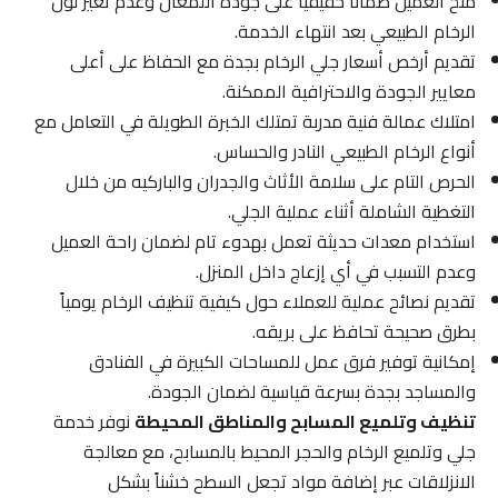
منح العميل ضماناً حقيقياً على جودة اللمعان وعدم تغير لون
الرخام الطبيعي بعد انتهاء الخدمة.
تقديم أرخص أسعار جلي الرخام بجدة مع الحفاظ على أعلى
معايير الجودة والاحترافية الممكنة.
امتلاك عمالة فنية مدربة تمتلك الخبرة الطويلة في التعامل مع
أنواع الرخام الطبيعي النادر والحساس.
الحرص التام على سلامة الأثاث والجدران والباركيه من خلال
التغطية الشاملة أثناء عملية الجلي.
استخدام معدات حديثة تعمل بهدوء تام لضمان راحة العميل
وعدم التسبب في أي إزعاج داخل المنزل.
تقديم نصائح عملية للعملاء حول كيفية تنظيف الرخام يومياً
بطرق صحيحة تحافظ على بريقه.
إمكانية توفير فرق عمل للمساحات الكبيرة في الفنادق
والمساجد بجدة بسرعة قياسية لضمان الجودة.
تنظيف وتلميع المسابح والمناطق المحيطة
نوفر خدمة
جلي وتلميع الرخام والحجر المحيط بالمسابح، مع معالجة
الانزلاقات عبر إضافة مواد تجعل السطح خشناً بشكل