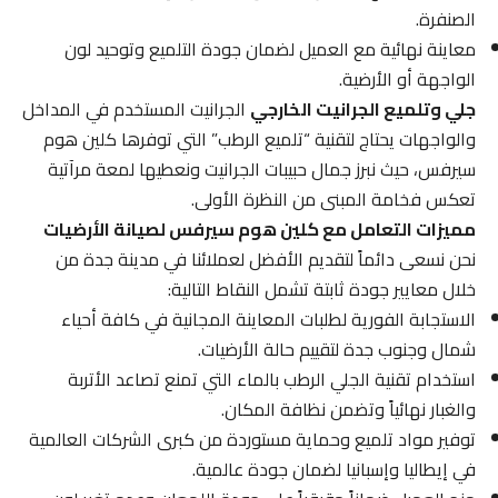
الصنفرة.
معاينة نهائية مع العميل لضمان جودة التلميع وتوحيد لون
الواجهة أو الأرضية.
جلي وتلميع الجرانيت الخارجي
الجرانيت المستخدم في المداخل
والواجهات يحتاج لتقنية “تلميع الرطب” التي توفرها كلين هوم
سيرفس، حيث نبرز جمال حبيبات الجرانيت ونعطيها لمعة مرآتية
تعكس فخامة المبنى من النظرة الأولى.
مميزات التعامل مع كلين هوم سيرفس لصيانة الأرضيات
نحن نسعى دائماً لتقديم الأفضل لعملائنا في مدينة جدة من
خلال معايير جودة ثابتة تشمل النقاط التالية:
الاستجابة الفورية لطلبات المعاينة المجانية في كافة أحياء
شمال وجنوب جدة لتقييم حالة الأرضيات.
استخدام تقنية الجلي الرطب بالماء التي تمنع تصاعد الأتربة
والغبار نهائياً وتضمن نظافة المكان.
توفير مواد تلميع وحماية مستوردة من كبرى الشركات العالمية
في إيطاليا وإسبانيا لضمان جودة عالمية.