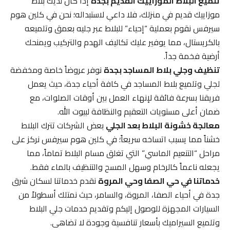
تلميع البلاط الموزاييك القديم بجدة
إذا كان لديك بلاط
موزاييك قديم في منزلك، فلا داعي لاستبداله؛ نحن في كلين هوم
سيرفس نقوم بعملية “إحياء” للبلاط عبر جليه بعمق وتلميعه
بالكريستال، مما يوفير عليك تكاليف الهدم والتركيب ويمنحك
أرضية فخمة جداً.
تنظيف وجلي بلاط المساجد بجدة
نوفر عروضاً خاصة ومخفضة
لجلي وتلميع بلاط المساجد في كافة أحياء جدة، حيث يعمل
فريقنا بسرعة فائقة لإنهاء العمل بين أوقات الصلوات، مع
ضمان أعلى مستويات التعقيم والنظافة لبيوت الله.
معالجة خشونة البلاط بعد الجلي
بعض الشركات تترك البلاط
خشناً مما يسبب اتساخه سريعاً؛ في كلين هوم سيرفس نركز على
مراحل “التنعيم الماسي” التي تغلق مسام البلاط تماماً، مما
يجعله ناعماً كالرخام وسهل المسح والتنظيف بالماء فقط.
خدماتنا في حي الصفا وحي المروة
نقدم خدماتنا لسكان شرق
جدة في أحياء الصفا، المروة، والسامر، حيث نمتلك أسطولاً من
السيارات المجهزة للوصول إليكم وتقديم خدمات جلي البلاط
وتلميع السيراميك بأسعار تنافسية وجودة لا تضاهى.