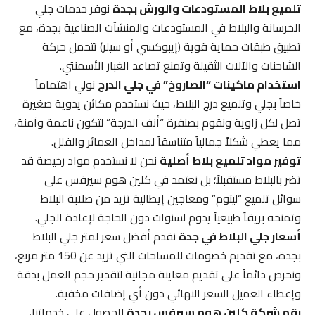
تلميع بلاط المستودعات والورش بجدة
نوفر خدمات جلي
الخرسانة والبلاط في المستودعات والمنشآت الصناعية بجدة، مع
تطبيق طبقات حماية قوية (إيبوكسي أو سيلر) تتحمل حركة
الشاحنات والآلات الثقيلة وتمنع تصاعد الغبار الأسمنتي.
استخدام ماكينات “الصاروخ” في جلي الدرج
نولي اهتماماً
خاصاً بجلي وتلميع درج البلاط، حيث نستخدم مكائن يدوية صغيرة
تصل لكل زاوية ونقوم بصنفرة “أنف الدرجة” لتكون ناعمة وآمنة،
مما يعطي شكلاً جمالياً متناسقاً لمداخل العمائر والفلل.
توفير مواد تلميع بلاط أصلية
نحن لا نستخدم مواد رخيصة قد
تضر بالبلاط مستقبلاً؛ بل نعتمد في كلين هوم سيرفس على
سوائل تلميع “ليتوم” ومعاجين إيطالية تزيد من صلابة البلاط
وتمنحه بريقاً طبيعياً يدوم لسنوات دون الحاجة لإعادة الجلي.
أسعار جلي البلاط في جدة
نقدم أفضل سعر لمتر جلي البلاط
بجدة، مع تقديم خصومات للمساحات التي تزيد عن 150 متر مربع،
ونحرص دائماً على تقديم معاينة مجانية لتقدير حجم العمل بدقة
وإعطاء العميل السعر النهائي دون أي إضافات مخفية.
رقم شركة كلين هوم سيرفس بجدة
للحصول على خدماتنا،