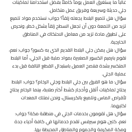
غالباً ما يستغرق العمل يوماً كاملاً بفضل استخدامنا لماكينات
جلي حديثة وسريعة وفريق عمل متكامل.
سؤال: هل تلميع البلاط يجعله زلقاً؟ جواب: نستخدم مواد تلميع
تزيد من اللمعة دون أن تجعل السطح زلقاً بشكل خطر، ونحرص
على تطبيق مادة تزيد من معامل الاحتكاك في المناطق
الخارجية.
سؤال: هل يمكن جلي البلاط القديم الذي به كسور؟ جواب: نعم،
نقوم بترميم الكسور الصغيرة بمواد صلبة قبل الجلي، أما البلاط
المتكسر بشدة فننصح العميل باستبدال القطع التالفة قبل بدء
عملية الجلي.
سؤال: ما هو الفرق بين جلي البلاط وجلي الرخام؟ جواب: البلاط
يحتاج لماكينات أثقل وأحجار كشط أكثر صلابة، بينما الرخام يحتاج
لأقراص الماس وتلميع بالكريستال، ونحن نمتلك المعدات
لكليهما.
سؤال: هل تقومون بخدمات الجلي في منطقة مكة؟ جواب:
نعم، كلين هوم سيرفس تقدم خدماتها في كافة أحياء جدة
ومكة المكرمة والجموم والمناطق المحيطة بها.