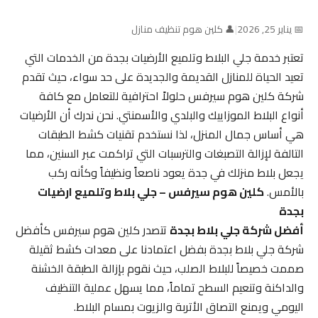
📅 يناير 25, 2026
|
👤 كلين هوم تنظيف منازل
تعتبر خدمة جلي البلاط وتلميع الأرضيات بجدة من الخدمات التي
تعيد الحياة للمنازل القديمة والجديدة على حد سواء، حيث تقدم
شركة كلين هوم سيرفس حلولاً احترافية للتعامل مع كافة
أنواع البلاط الموزاييك والبلدي والأسمنتي. نحن ندرك أن الأرضيات
هي أساس جمال المنزل، لذا نستخدم تقنيات كشط الطبقات
التالفة لإزالة التصبغات والترسبات التي تراكمت عبر السنين، مما
يجعل بلاط منزلك في جدة يعود ناصعاً ونظيفاً وكأنه ركب
بالأمس.
كلين هوم سيرفس – جلي بلاط وتلميع ارضيات
بجدة
أفضل شركة جلي بلاط بجدة
تتصدر كلين هوم سيرفس كأفضل
شركة جلي بلاط بجدة بفضل اعتمادنا على معدات كشط ثقيلة
صممت خصيصاً للبلاط الصلب، حيث نقوم بإزالة الطبقة الخشنة
والداكنة وتنعيم السطح تماماً، مما يسهل عملية التنظيف
اليومي ويمنع التصاق الأتربة والزيوت بمسام البلاط.