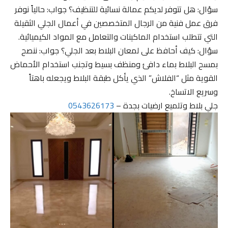
سؤال: هل تتوفر لديكم عمالة نسائية للتنظيف؟ جواب: حالياً نوفر
فرق عمل فنية من الرجال المتخصصين في أعمال الجلي الثقيلة
التي تتطلب استخدام الماكينات والتعامل مع المواد الكيميائية.
سؤال: كيف أحافظ على لمعان البلاط بعد الجلي؟ جواب: ننصح
بمسح البلاط بماء دافئ ومنظف بسيط وتجنب استخدام الأحماض
القوية مثل “الفلاش” الذي يأكل طبقة البلاط ويجعله باهتاً
وسريع الاتساخ.
جلي بلاط وتلميع ارضيات بجدة –
0543626173