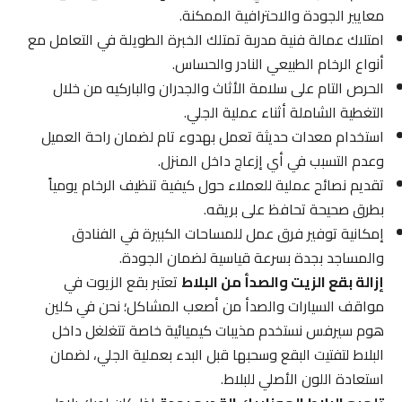
معايير الجودة والاحترافية الممكنة.
امتلاك عمالة فنية مدربة تمتلك الخبرة الطويلة في التعامل مع
أنواع الرخام الطبيعي النادر والحساس.
الحرص التام على سلامة الأثاث والجدران والباركيه من خلال
التغطية الشاملة أثناء عملية الجلي.
استخدام معدات حديثة تعمل بهدوء تام لضمان راحة العميل
وعدم التسبب في أي إزعاج داخل المنزل.
تقديم نصائح عملية للعملاء حول كيفية تنظيف الرخام يومياً
بطرق صحيحة تحافظ على بريقه.
إمكانية توفير فرق عمل للمساحات الكبيرة في الفنادق
والمساجد بجدة بسرعة قياسية لضمان الجودة.
إزالة بقع الزيت والصدأ من البلاط
تعتبر بقع الزيوت في
مواقف السيارات والصدأ من أصعب المشاكل؛ نحن في كلين
هوم سيرفس نستخدم مذيبات كيميائية خاصة تتغلغل داخل
البلاط لتفتيت البقع وسحبها قبل البدء بعملية الجلي، لضمان
استعادة اللون الأصلي للبلاط.