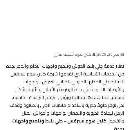
📅 يناير 25, 2026
|
👤 كلين هوم تنظيف منازل
تعتبر خدمة جلي بلاط الحوش وتلميع واجهات الرخام والحجر بجدة
من الخدمات الأساسية التي تقدمها شركة كلين هوم سيرفس
للحفاظ على المظهر الخارجي للمباني. تتعرض الواجهات
والأرضيات الخارجية في جدة للرطوبة والأملاح والأتربة بشكل
مستمر، مما يفقدها جمالها ويؤدي لتراكم الترسبات الكلسية.
نحن نوفر حلولاً جذرية باستخدام ماكينات الجلي بالصاروخ وقذف
الرمل لإعادة الحيوية واللمعان لواجهات وأحواش الفلل
والقصور.
كلين هوم سيرفس – جلي بلاط وتلميع واجهات
بجدة