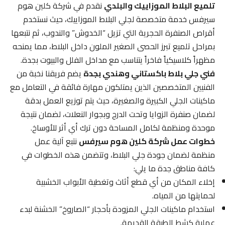
تلميع البلاط الموزاييك والبلدي
نقدم في شركة كلين هوم
سيرفس خدمة متخصصة لجلي البلاط الموزاييك، حيث نستخدم
أقراص الصنفرة الحجرية التي تزيل “الخدوش” والندوب، ثم نتبعها
بمراحل تلميع تبرز الحصى الصغير الملون داخل البلاط، مما يمنحه
مظهراً كلاسيكياً فاخراً يتناسب مع مداخل الفلل والبيوت بجدة.
فني جلي بلاط باكستاني وهندي بجدة
يضم فريقنا نخبة من
الفنيين المتخصصين الذين يمتلكون مهارة فائقة في التعامل مع
ماكينات الجلي الكبيرة والصغيرة، حيث يتم توزيع العمل بدقة
لضمان صنفرة الزوايا وتحت الدرج وبجوار النعلات، لضمان نتيجة
موحدة ومنظمة لكامل المساحة دون ترك أي أثر للأوساخ.
خطوات عمل شركة كلين هوم سيرفس
نتبع آلية عمل
منظمة لضمان جودة جلي البلاط، وتتضمن هذه الخطوات في
كافة مناطق جدة ما يلي:
إخلاء المكان من أي قطع أثاث وتغطية الأبواب الخشبية
لحمايتها من المياه.
استخدام ماكينات الجلي المزودة بأحجار “الصاروخ” الخشنة لبدء
عملية كشط الطبقة القديمة.