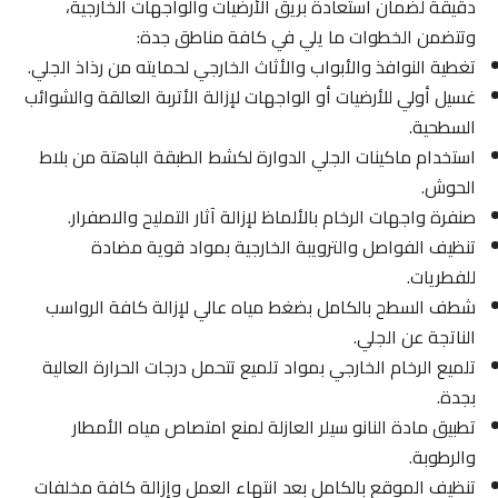
دقيقة لضمان استعادة بريق الأرضيات والواجهات الخارجية،
وتتضمن الخطوات ما يلي في كافة مناطق جدة:
تغطية النوافذ والأبواب والأثاث الخارجي لحمايته من رذاذ الجلي.
غسيل أولي للأرضيات أو الواجهات لإزالة الأتربة العالقة والشوائب
السطحية.
استخدام ماكينات الجلي الدوارة لكشط الطبقة الباهتة من بلاط
الحوش.
صنفرة واجهات الرخام بالألماظ لإزالة آثار التمليح والاصفرار.
تنظيف الفواصل والترويبة الخارجية بمواد قوية مضادة
للفطريات.
شطف السطح بالكامل بضغط مياه عالي لإزالة كافة الرواسب
الناتجة عن الجلي.
تلميع الرخام الخارجي بمواد تلميع تتحمل درجات الحرارة العالية
بجدة.
تطبيق مادة النانو سيلر العازلة لمنع امتصاص مياه الأمطار
والرطوبة.
تنظيف الموقع بالكامل بعد انتهاء العمل وإزالة كافة مخلفات