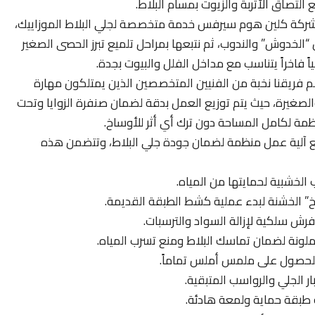
التصاق الأتربة والزيوت بمسام البلاط.
ركة كلين هوم سيرفس خدمة متخصصة لجلي البلاط الموزاييك،
“الخدوش” والندوب، ثم نتبعها بمراحل تلميع تبرز الحصى الصغير
ً فاخراً يتناسب مع مداخل الفلل والبيوت بجدة.
 فريقنا نخبة من الفنيين المتخصصين الذين يمتلكون مهارة
الصغيرة، حيث يتم توزيع العمل بدقة لضمان صنفرة الزوايا وتحت
ظمة لكامل المساحة دون ترك أي أثر للأوساخ.
ع آلية عمل منظمة لضمان جودة جلي البلاط، وتتضمن هذه
الخشبية لحمايتها من المياه.
وخ” الخشنة لبدء عملية كشط الطبقة القديمة.
 فرش سلكية لإزالة السواد والترسبات.
لونة لضمان تماسك البلاط ومنع تسرب المياه.
للحصول على ملمس أملس تماماً.
ار الجلي والرواسب المتبقية.
ه طبقة حماية ولمعة هادئة.