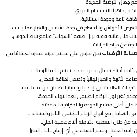
مع جمال الأرضية الجديدة.
كون جاهزاً للاستخدام الفوري.
فة تامة وجودة استثنائية.
تعرض الأحواش والأسطح في جدة للشمس والغبار مما يسبب
ات جلي مائية قوية تزيل طبقة “الشهاب” وتلمع بلاط الحوش،
تجة عن مياه الخزانات.
يانة الأرضيات
نحن نحرص على تقديم تجربة مميزة لعملائنا في
ي كافة أحياء شمال وجنوب جدة لتقييم حالة الأرضيات.
اعد الأتربة والغبار نهائياً وتضمن نظافة المكان.
ركات العالمية في إيطاليا وإسبانيا لضمان جودة عالمية.
عدم تغير لون الرخام الطبيعي بعد انتهاء الخدمة.
على أعلى معايير الجودة والاحترافية الممكنة.
 في التعامل مع أنواع الرخام الطبيعي النادر والحساس.
يه من خلال التغطية الشاملة أثناء عملية الجلي.
راحة العميل وعدم التسبب في أي إزعاج داخل المنزل.