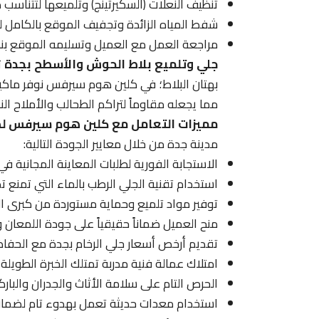
تنظيف النعلات (السكيرتينج) وتلميعها لتتناسب 
شفط المياه الزائدة وتجفيف الموقع بالكامل لي
مراجعة العمل مع العميل وتسليمه الموقع بنظا
جلي وتلميع بلاط الحوش والأسطح بجدة
ت
بهتان البلاط؛ في كلين هوم سيرفس نوفر ماكين
مما يجعله مقاوماً لتراكم الطحالب والأملاح النا
مميزات التعامل مع كلين هوم سيرفس لص
مدينة جدة من خلال معايير الجودة التالية:
الاستجابة الفورية لطلبات المعاينة المجانية ف
استخدام تقنية الجلي الرطب بالماء التي تمنع تص
توفير مواد تلميع وحماية مستوردة من كبرى الش
منح العميل ضماناً حقيقياً على جودة اللمعان و
تقديم أرخص أسعار جلي الرخام بجدة مع الحفاظ 
امتلاك عمالة فنية مدربة تمتلك الخبرة الطويلة
الحرص التام على سلامة الأثاث والجدران والبارك
استخدام معدات حديثة تعمل بهدوء تام لضمان 