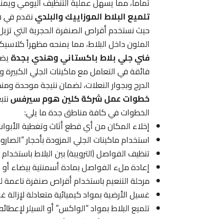
تماماً، مما يسهل عملية التنظيف اليومي ويمنع 
تلميع البلاط الموزاييك والبلدي
نقدم في ش
حيث نستخدم أقراص الصنفرة الحجرية التي تزيل 
الملون داخل البلاط، مما يمنحه مظهراً كلاسيكيا
فني جلي بلاط باكستاني وهندي بجدة
يضم
فائقة في التعامل مع ماكينات الجلي الكبيرة و
الدرج وبجوار النعلات، لضمان نتيجة موحدة ومن
خطوات عمل شركة كلين هوم سيرفس
نتب
الخطوات في كافة مناطق جدة ما يلي:
إخلاء المكان من أي قطع أثاث وتغطية الأبواب 
استخدام ماكينات الجلي المزودة بأحجار “الصار
تنظيف الفواصل (الترويبة) بين البلاط باستخدام
إعادة ملء الفواصل بمادة أسمنتية بيضاء أو م
مرحلة التنعيم باستخدام أقراص صنفرة ناعمة 
غسيل الأرضية بمواد كيميائية متعادلة لإزالة غب
تلميع البلاط بمواد “الواكس” أو السيلر لإعطائ