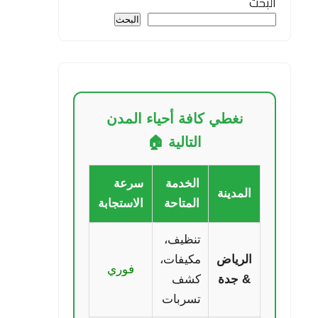
البحث
البحث
نغطي كافة أحياء المدن
التالية 🏠
الخدمة
سرعة
المدينة
المتاحة
الاستجابة
تنظيف،
الرياض
مكيفات،
فوري
& جدة
كشف
تسربات