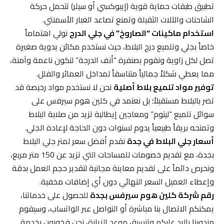
تطبيق طبقات حماية قوية (إيبوكسي أو سيلر) تتحمل حركة
الشاحنات والآلات الثقيلة وتمنع تصاعد الغبار الأسمنتي.
استخدام ماكينات “الصاروخ” في جلي الدرج
نولي اهتماماً
خاصاً بجلي وتلميع درج البلاط، حيث نستخدم مكائن يدوية صغيرة
تصل لكل زاوية ونقوم بصنفرة “أنف الدرجة” لتكون ناعمة وآمنة،
مما يعطي شكلاً جمالياً متناسقاً لمداخل العمائر والفلل.
توفير مواد تلميع بلاط أصلية
نحن لا نستخدم مواد رخيصة قد
تضر بالبلاط مستقبلاً؛ بل نعتمد في كلين هوم سيرفس على
سوائل تلميع “ليتوم” ومعاجين إيطالية تزيد من صلابة البلاط
وتمنحه بريقاً طبيعياً يدوم لسنوات دون الحاجة لإعادة الجلي.
أسعار جلي البلاط في جدة
نقدم أفضل سعر لمتر جلي البلاط
بجدة، مع تقديم خصومات للمساحات التي تزيد عن 150 متر مربع،
ونحرص دائماً على تقديم معاينة مجانية لتقدير حجم العمل بدقة
وإعطاء العميل السعر النهائي دون أي إضافات مخفية.
رقم شركة كلين هوم سيرفس بجدة
للحصول على خدماتنا،
يمكنكم الاتصال بنا مباشرة أو التواصل عبر الواتساب، وسيقوم
مندوبنا بالرد عليكم وتنسيق موعد الزيارة، نحن فخورون بخدمة