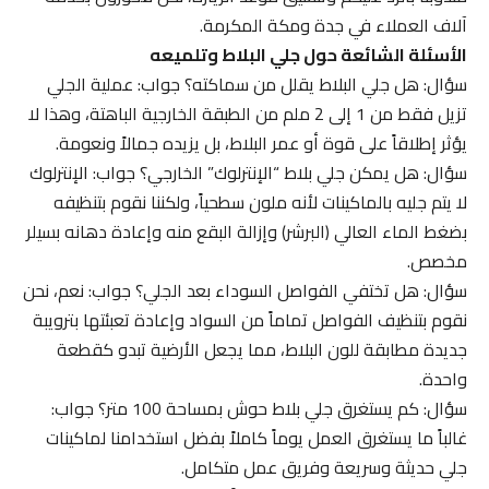
آلاف العملاء في جدة ومكة المكرمة.
الأسئلة الشائعة حول جلي البلاط وتلميعه
سؤال: هل جلي البلاط يقلل من سماكته؟ جواب: عملية الجلي
تزيل فقط من 1 إلى 2 ملم من الطبقة الخارجية الباهتة، وهذا لا
يؤثر إطلاقاً على قوة أو عمر البلاط، بل يزيده جمالاً ونعومة.
سؤال: هل يمكن جلي بلاط “الإنترلوك” الخارجي؟ جواب: الإنترلوك
لا يتم جليه بالماكينات لأنه ملون سطحياً، ولكننا نقوم بتنظيفه
بضغط الماء العالي (البرشر) وإزالة البقع منه وإعادة دهانه بسيلر
مخصص.
سؤال: هل تختفي الفواصل السوداء بعد الجلي؟ جواب: نعم، نحن
نقوم بتنظيف الفواصل تماماً من السواد وإعادة تعبئتها بترويبة
جديدة مطابقة للون البلاط، مما يجعل الأرضية تبدو كقطعة
واحدة.
سؤال: كم يستغرق جلي بلاط حوش بمساحة 100 متر؟ جواب:
غالباً ما يستغرق العمل يوماً كاملاً بفضل استخدامنا لماكينات
جلي حديثة وسريعة وفريق عمل متكامل.