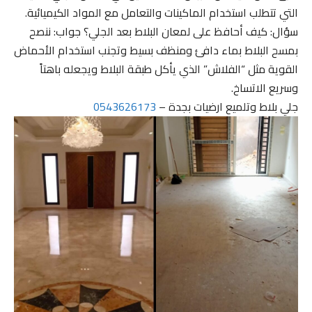
التي تتطلب استخدام الماكينات والتعامل مع المواد الكيميائية.
سؤال: كيف أحافظ على لمعان البلاط بعد الجلي؟ جواب: ننصح
بمسح البلاط بماء دافئ ومنظف بسيط وتجنب استخدام الأحماض
القوية مثل “الفلاش” الذي يأكل طبقة البلاط ويجعله باهتاً
وسريع الاتساخ.
جلي بلاط وتلميع ارضيات بجدة –
0543626173