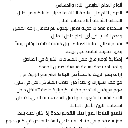
أنواع الرخام الطبيعي النادر والحساس.
الحرص التام على سلامة الأثاث والجدران والباركيه من خلال
التغطية الشاملة أثناء عملية الجلي.
استخدام معدات حديثة تعمل بهدوء تام لضمان راحة العميل
وعدم التسبب في أي إزعاج داخل المنزل.
تقديم نصائح عملية للعملاء حول كيفية تنظيف الرخام يومياً
بطرق صحيحة تحافظ على بريقه.
إمكانية توفير فرق عمل للمساحات الكبيرة في الفنادق
والمساجد بجدة بسرعة قياسية لضمان الجودة.
إزالة بقع الزيت والصدأ من البلاط
تعتبر بقع الزيوت في
مواقف السيارات والصدأ من أصعب المشاكل؛ نحن في كلين
هوم سيرفس نستخدم مذيبات كيميائية خاصة تتغلغل داخل
البلاط لتفتيت البقع وسحبها قبل البدء بعملية الجلي، لضمان
استعادة اللون الأصلي للبلاط.
تلميع البلاط الموزاييك القديم بجدة
إذا كان لديك بلاط
موزاييك قديم في منزلك، فلا داعي لاستبداله؛ نحن في كلين هوم