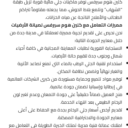
كلين هوم سيرفس نوفر ماكينات جلي مائية قوية تزيل طبقة
“الشهاب” وتلمع بلاط الحوش، مما يجعله مقاوماً لتراكم
الطحالب والأملاح الناتجة عن مياه الخزانات.
مميزات التعامل مع كلين هوم سيرفس لصيانة الأرضيات
نحن نحرص على تقديم تجربة مميزة لعملائنا في مدينة جدة من
خلال معايير الجودة التالية:
الاستجابة الفورية لطلبات المعاينة المجانية في كافة أحياء
شمال وجنوب جدة لتقييم حالة الأرضيات.
استخدام تقنية الجلي الرطب بالماء التي تمنع تصاعد الأتربة
والغبار نهائياً وتضمن نظافة المكان.
توفير مواد تلميع وحماية مستوردة من كبرى الشركات العالمية
في إيطاليا وإسبانيا لضمان جودة عالمية.
منح العميل ضماناً حقيقياً على جودة اللمعان وعدم تغير لون
الرخام الطبيعي بعد انتهاء الخدمة.
تقديم أرخص أسعار جلي الرخام بجدة مع الحفاظ على أعلى
معايير الجودة والاحترافية الممكنة.
امتلاك عمالة فنية مدربة تمتلك الخبرة الطويلة في التعامل مع