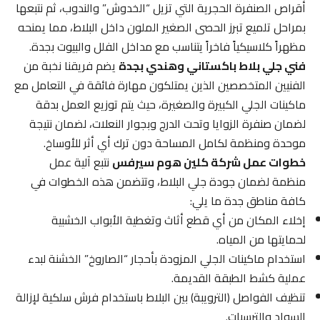
أقراص الصنفرة الحجرية التي تزيل “الخدوش” والندوب، ثم نتبعها
بمراحل تلميع تبرز الحصى الصغير الملون داخل البلاط، مما يمنحه
مظهراً كلاسيكياً فاخراً يتناسب مع مداخل الفلل والبيوت بجدة.
فني جلي بلاط باكستاني وهندي بجدة
يضم فريقنا نخبة من
الفنيين المتخصصين الذين يمتلكون مهارة فائقة في التعامل مع
ماكينات الجلي الكبيرة والصغيرة، حيث يتم توزيع العمل بدقة
لضمان صنفرة الزوايا وتحت الدرج وبجوار النعلات، لضمان نتيجة
موحدة ومنظمة لكامل المساحة دون ترك أي أثر للأوساخ.
خطوات عمل شركة كلين هوم سيرفس
نتبع آلية عمل
منظمة لضمان جودة جلي البلاط، وتتضمن هذه الخطوات في
كافة مناطق جدة ما يلي:
إخلاء المكان من أي قطع أثاث وتغطية الأبواب الخشبية
لحمايتها من المياه.
استخدام ماكينات الجلي المزودة بأحجار “الصاروخ” الخشنة لبدء
عملية كشط الطبقة القديمة.
تنظيف الفواصل (الترويبة) بين البلاط باستخدام فرش سلكية لإزالة
السواد والترسبات.