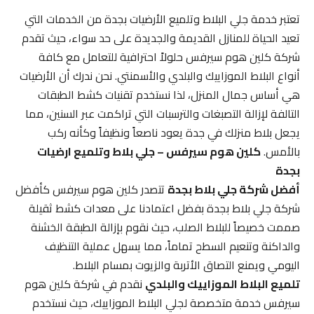
تعتبر خدمة جلي البلاط وتلميع الأرضيات بجدة من الخدمات التي
تعيد الحياة للمنازل القديمة والجديدة على حد سواء، حيث تقدم
شركة كلين هوم سيرفس حلولاً احترافية للتعامل مع كافة
أنواع البلاط الموزاييك والبلدي والأسمنتي. نحن ندرك أن الأرضيات
هي أساس جمال المنزل، لذا نستخدم تقنيات كشط الطبقات
التالفة لإزالة التصبغات والترسبات التي تراكمت عبر السنين، مما
يجعل بلاط منزلك في جدة يعود ناصعاً ونظيفاً وكأنه ركب
بالأمس.
كلين هوم سيرفس – جلي بلاط وتلميع ارضيات
بجدة
أفضل شركة جلي بلاط بجدة
تتصدر كلين هوم سيرفس كأفضل
شركة جلي بلاط بجدة بفضل اعتمادنا على معدات كشط ثقيلة
صممت خصيصاً للبلاط الصلب، حيث نقوم بإزالة الطبقة الخشنة
والداكنة وتنعيم السطح تماماً، مما يسهل عملية التنظيف
اليومي ويمنع التصاق الأتربة والزيوت بمسام البلاط.
تلميع البلاط الموزاييك والبلدي
نقدم في شركة كلين هوم
سيرفس خدمة متخصصة لجلي البلاط الموزاييك، حيث نستخدم