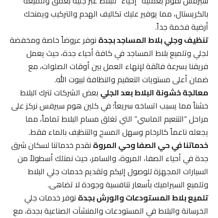
سيرفس نقوم بعملية “إحياء” للبلاط عبر جليه بعمق وتلميعه
بالكريستال، مما يوفير عليك تكاليف الهدم والتركيب ويمنحك
أرضية فخمة جداً.
تنظيف وجلي بلاط المساجد بجدة
نوفر عروضاً خاصة ومخفضة
لجلي وتلميع بلاط المساجد في كافة أحياء جدة، حيث يعمل
فريقنا بسرعة فائقة لإنهاء العمل بين أوقات الصلوات، مع
ضمان أعلى مستويات التعقيم والنظافة لبيوت الله.
معالجة خشونة البلاط بعد الجلي
بعض الشركات تترك البلاط
خشناً مما يسبب اتساخه سريعاً؛ في كلين هوم سيرفس نركز على
مراحل “التنعيم الماسي” التي تغلق مسام البلاط تماماً، مما
يجعله ناعماً كالرخام وسهل المسح والتنظيف بالماء فقط.
خدماتنا في حي الصفا وحي المروة
نقدم خدماتنا لسكان شرق
جدة في أحياء الصفا، المروة، والسامر، حيث نمتلك أسطولاً من
السيارات المجهزة للوصول إليكم وتقديم خدمات جلي البلاط
وتلميع السيراميك بأسعار تنافسية وجودة لا تضاهى.
تلميع بلاط المستودعات والورش بجدة
نوفر خدمات جلي
الخرسانة والبلاط في المستودعات والمنشآت الصناعية بجدة، مع