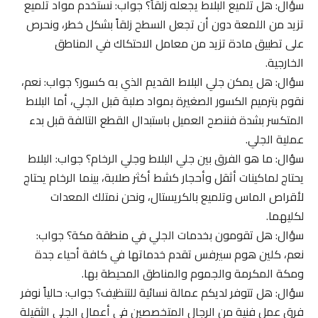
سؤال: هل تلميع البلاط يجعله زلقاً؟ جواب: نستخدم مواد تلميع
تزيد من اللمعة دون أن تجعل السطح زلقاً بشكل خطر، ونحرص
على تطبيق مادة تزيد من معامل الاحتكاك في المناطق
الخارجية.
سؤال: هل يمكن جلي البلاط القديم الذي به كسور؟ جواب: نعم،
نقوم بترميم الكسور الصغيرة بمواد صلبة قبل الجلي، أما البلاط
المتكسر بشدة فننصح العميل باستبدال القطع التالفة قبل بدء
عملية الجلي.
سؤال: ما هو الفرق بين جلي البلاط وجلي الرخام؟ جواب: البلاط
يحتاج لماكينات أثقل وأحجار كشط أكثر صلابة، بينما الرخام يحتاج
لأقراص الماس وتلميع بالكريستال، ونحن نمتلك المعدات
لكليهما.
سؤال: هل تقومون بخدمات الجلي في منطقة مكة؟ جواب:
نعم، كلين هوم سيرفس تقدم خدماتها في كافة أحياء جدة
ومكة المكرمة والجموم والمناطق المحيطة بها.
سؤال: هل تتوفر لديكم عمالة نسائية للتنظيف؟ جواب: حالياً نوفر
فرق عمل فنية من الرجال المتخصصين في أعمال الجلي الثقيلة