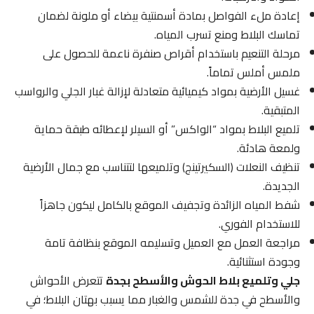
إعادة ملء الفواصل بمادة أسمنتية بيضاء أو ملونة لضمان
تماسك البلاط ومنع تسرب المياه.
مرحلة التنعيم باستخدام أقراص صنفرة ناعمة للحصول على
ملمس أملس تماماً.
غسيل الأرضية بمواد كيميائية متعادلة لإزالة غبار الجلي والرواسب
المتبقية.
تلميع البلاط بمواد “الواكس” أو السيلر لإعطائه طبقة حماية
ولمعة هادئة.
تنظيف النعلات (السكيرتينج) وتلميعها لتتناسب مع جمال الأرضية
الجديدة.
شفط المياه الزائدة وتجفيف الموقع بالكامل ليكون جاهزاً
للاستخدام الفوري.
مراجعة العمل مع العميل وتسليمه الموقع بنظافة تامة
وجودة استثنائية.
جلي وتلميع بلاط الحوش والأسطح بجدة
تتعرض الأحواش
والأسطح في جدة للشمس والغبار مما يسبب بهتان البلاط؛ في