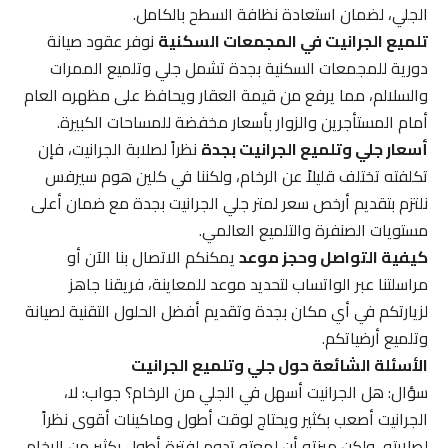
الجلي، لضمان استعادة نظافة السطح بالكامل.
تلميع الجرانيت في المجمعات السكنية
نوفر عقود صيانة
دورية للمجمعات السكنية بجدة تشمل جلي وتلميع الممرات
والسلالم، مما يرفع من قيمة العقار ويحافظ على مظهره العام
أمام المستأجرين والزوار بأسعار مخفضة للمساحات الكبيرة.
أسعار جلي وتلميع الجرانيت بجدة
نظراً لصلابة الجرانيت، فإن
تكلفته تختلف قليلاً عن الرخام، ولكننا في كلين هوم سيرفس
نلتزم بتقديم أرخص سعر لمتر جلي الجرانيت بجدة مع ضمان أعلى
مستويات الصنفرة والتلميع العالمي.
كيفية التواصل وحجز موعد
يمكنكم الاتصال بنا الآن أو
مراسلتنا عبر الواتساب لتحديد موعد للمعاينة، فريقنا جاهز
لزيارتكم في أي مكان بجدة وتقديم أفضل الحلول التقنية لصيانة
وتلميع أرضياتكم.
الأسئلة الشائعة حول جلي وتلميع الجرانيت
سؤال: هل الجرانيت أسهل في الجلي من الرخام؟ جواب: لا،
الجرانيت أصعب بكثير ويحتاج لوقت أطول وماكينات أقوى نظراً
لصلابته، ولكن ميزته أن لمعته تدوم لفترة أطول بكثير من الرخام.