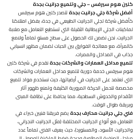
كلين هوم سيرفس – جلي وتلميع جرانيت بجدة
أفضل شركة جلي جرانيت بجدة
تتصدر كلين هوم سيرفس
كأفضل شركة لجلي الجرانيت الطبيعي في جدة، بفضل امتلاكنا
لماكينات الجلي الإيطالية الثقيلة التي تستطيع التعامل مع صلابة
الجرانيت. نحن نضمن لك الحصول على سطح مستوٍ تماماً ولامع
كالمرآة، مع معالجة الفوارق بين الحبات لضمان مظهر انسيابي
جذاب في المداخل والممرات.
تلميع مداخل العمارات والشركات بجدة
نقدم في شركة كلين
هوم سيرفس خدمة دورية لتلميع مداخل العمارات والشركات
التي تعتمد على الجرانيت في أرضياتها، حيث نستخدم مواد تلميع
مخصصة تتحمل الحركة المرورية الكثيفة وتمنع ظهور آثار
الأقدام والخدوش السطحية، مما يحافظ على نظافة المبنى
وبريقة طوال الوقت.
فني جلي جرانيت محترف بجدة
يضم فريقنا فنيين خبراء في
التعامل مع أنواع الجرانيت المختلفة (مثل الجرانيت النجراني،
والجرانيت الأسود، والمستورد)، حيث يعرف الفني تماماً عدد
مراحل الصنفرة المطلوبة ودرجة ضغط الماكينة للوصول إلى