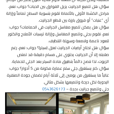
سؤال: هل تلميع الجرانيت يزيل الفوارق بين الحبات؟ جواب: نعم،
مراحل الكشط الأولى بالألماظ تقوم بتسوية السطح تماماً وإزالة
أي “عنبات” أو فروق بارزة بين قطع الجرانيت.
سؤال: هل يمكن تلميع مغاسل الجرانيت في الحمامات؟ جواب:
نعم، نقوم بجلي وتلميع المغاسل وإزالة ترسبات الأملاح والكلور
لتعود ناعمة ولامعة وسهلة التنظيف.
سؤال: هل تحتاج أرضيات الجرانيت لعزل (سيلر)؟ جواب: نعم، رغم
صلابته إلا أن الجرانيت يحتوي على مسام دقيقة قد تمتص
الزيوت، لذا ننصح دائماً بتطبيق مادة السيلر بعد الجلي للحماية.
سؤال: كم يستغرق جلي سلم عمارة مكونة من 5 أدوار؟ جواب:
غالباً ما يستغرق من يومين إلى ثلاثة أيام لضمان جودة الصنفرة
اليدوية لكل درجة وتلميعها بشكل مثالي.
جلي وتلميع جرانيت بجدة –
0543626173