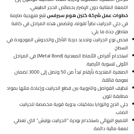
اللمعة المثالية دون الإضرار بخصائص الحجر الطبيعي.
خطوات عمل شركة كلين هوم سيرفس
نتبع منهجية صارمة
في جلي الجرانيت نظراً لقوته، وتتضمن هذه المراحل في كافة
مناطق جدة ما يلي:
فحص نوع الجرانيت وتحديد درجة التآكل والخدوش الموجودة في
السطح.
استخدام أقراص الألماظ المعدنية (Metal Bond) في المراحل
الأولى لتسوية الأرضية.
الصنفرة المتدرجة بأرقام تبدأ من 50 وتصل إلى 3000 لضمان
نعومة فائقة.
تنظيف الفواصل والترويبة بين قطع الجرانيت وإعادة ملئها بمواد
مطابقة للون.
جلي الدرج والزوايا بماكينات يدوية قوية مخصصة للجرانيت
الصلب.
التلميع النهائي باستخدام بودرة “الجرانيت بوليش” التي تعطي
لمعة مائية دائمة.