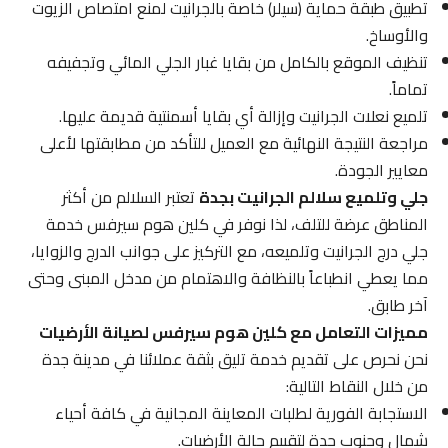
تطبيق طبقة حماية (سيلر) خاصة بالجرانيت لمنع امتصاص الزيوت
والأوساخ.
تنظيف الموقع بالكامل من بقايا غبار الجلي المائي وتجفيفه
تماماً.
تلميع نعلات الجرانيت وإزالة أي بقايا أسمنتية قديمة عليها.
مراجعة النتيجة النهائية مع العميل للتأكد من مطابقتها لأعلى
معايير الجودة.
جلي وتلميع سلالم الجرانيت بجدة
تعتبر السلالم من أكثر
المناطق عرضة للتلف، لذا نوفر في كلين هوم سيرفس خدمة
جلي درج الجرانيت وتلميعه، مع التركيز على جوانب الدرج والزوايا،
مما يعطي انطباعاً بالنظافة والاهتمام من مدخل المبنى وحتى
آخر طابق.
مميزات التعامل مع كلين هوم سيرفس لصيانة الأرضيات
نحن نحرص على تقديم خدمة تليق بثقة عملائنا في مدينة جدة
من خلال النقاط التالية:
الاستجابة الفورية لطلبات المعاينة المجانية في كافة أحياء
شمال وجنوب جدة لتقييم حالة الأرضيات.