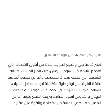
📅 يناير 26, 2026
|
👤 كلين هوم تنظيف منازل
تعتبر خدمة جلي وتلميع الجرانيت بجدة من أقوى الخدمات التي
تقدمها شركة كلين هوم سيرفس، حيث يتميز الجرانيت بصلابته
الشديدة التي تتطلب معدات متخصصة وأقراص صنفرة ألماظية
فائقة القوة. نحن نوفر حلولاً متكاملة لتجديد مداخل البنايات،
السلالم، وأرضيات الشركات في جدة، حيث نقوم بإزالة طبقات
البهتان والخدوش ليعود الجرانيت ببريقة اللامع ولونه الداكن
المميز، مما يضفي لمسة من الفخامة والقوة على عقارك.