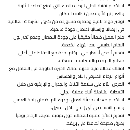
استخدام تقنية الجلي الرطب بالماء التي تمنع تصاعد الأتربة
والغبار نهائياً وتضمن نظافة المكان.
توفير مواد تلميع وحماية مستوردة من كبرى الشركات العالمية
في إيطاليا وإسبانيا لضمان جودة عالمية.
منح العميل ضماناً حقيقياً على جودة اللمعان وعدم تغير لون
الرخام الطبيعي بعد انتهاء الخدمة.
تقديم أرخص أسعار جلي الرخام بجدة مع الحفاظ على أعلى
معايير الجودة والاحترافية الممكنة.
امتلاك عمالة فنية مدربة تمتلك الخبرة الطويلة في التعامل مع
أنواع الرخام الطبيعي النادر والحساس.
الحرص التام على سلامة الأثاث والجدران والباركيه من خلال
التغطية الشاملة أثناء عملية الجلي.
استخدام معدات حديثة تعمل بهدوء تام لضمان راحة العميل
وعدم التسبب في أي إزعاج داخل المنزل.
تقديم نصائح عملية للعملاء حول كيفية تنظيف الرخام يومياً
بطرق صحيحة تحافظ على بريقه.