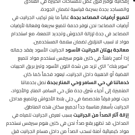
إمكانية توفير فرق عمل للمساحات الكبيرة في الفنادق
والمساجد بجدة بسرعة قياسية لضمان الجودة.
تلميع أرضيات المصاعد بجدة
غالباً ما يتم تركيب الجرانيت في
أرضيات المصاعد؛ نحن نوفر خدمة تلميع سريعة وفعالة لأرضيات
المصاعد في جدة لإزالة الخدوش وتجديد اللمعة، مع استخدام
مواد لا تسبب الانزلاق لضمان سلامة المستخدمين.
معالجة بهتان الجرانيت الأسود
الجرانيت الأسود يفقد جماله
إذا أصبح باهتاً؛ في كلين هوم سيرفس نستخدم مواد تلميع
“سوبر بلاك” التي تزيد من شدة اللون الأسود وتبرز بريق الحبيبات
الفضية أو الذهبية داخل الجرانيت، ليعود فخماً كما كان.
خدماتنا في حي السامر وحي المنار بجدة
نصل بخدماتنا
المتميزة إلى أحياء شرق جدة مثل حي السامر، المنار، والأجواد،
حيث نوفر فرقاً متخصصة في جلي بلاط الأحواش وتلميع مداخل
الجرانيت بأسعار مناسبة جداً لجميع سكان هذه المناطق.
إزالة آثار الصدأ من الجرانيت
بسبب تعرض الجرانيت للمياه في
المداخل، قد تظهر بقع صدأ؛ نحن في كلين هوم سيرفس نستخدم
مواد كيميائية آمنة لسحب الصدأ من داخل مسام الجرانيت قبل