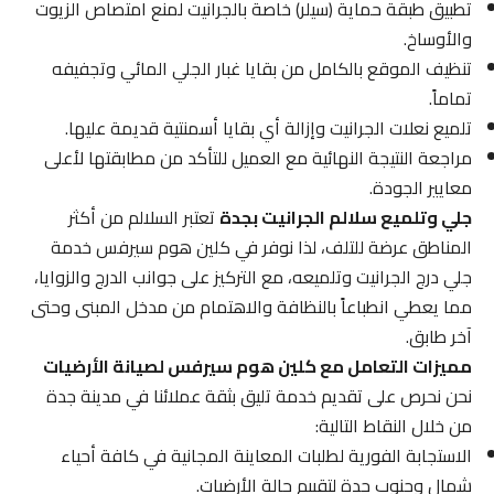
تطبيق طبقة حماية (سيلر) خاصة بالجرانيت لمنع امتصاص الزيوت
والأوساخ.
تنظيف الموقع بالكامل من بقايا غبار الجلي المائي وتجفيفه
تماماً.
تلميع نعلات الجرانيت وإزالة أي بقايا أسمنتية قديمة عليها.
مراجعة النتيجة النهائية مع العميل للتأكد من مطابقتها لأعلى
معايير الجودة.
جلي وتلميع سلالم الجرانيت بجدة
تعتبر السلالم من أكثر
المناطق عرضة للتلف، لذا نوفر في كلين هوم سيرفس خدمة
جلي درج الجرانيت وتلميعه، مع التركيز على جوانب الدرج والزوايا،
مما يعطي انطباعاً بالنظافة والاهتمام من مدخل المبنى وحتى
آخر طابق.
مميزات التعامل مع كلين هوم سيرفس لصيانة الأرضيات
نحن نحرص على تقديم خدمة تليق بثقة عملائنا في مدينة جدة
من خلال النقاط التالية:
الاستجابة الفورية لطلبات المعاينة المجانية في كافة أحياء
شمال وجنوب جدة لتقييم حالة الأرضيات.