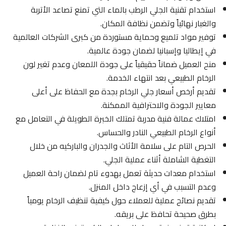
استخدام تقنية الجلي الرطب بالماء التي تمنع تصاعد الأتربة
والغبار نهائياً وتضمن نظافة المكان.
توفير مواد تلميع وحماية مستوردة من كبرى الشركات العالمية
في إيطاليا وإسبانيا لضمان جودة عالمية.
منح العميل ضماناً حقيقياً على جودة اللمعان وعدم تغير لون
الرخام الطبيعي بعد انتهاء الخدمة.
تقديم أرخص أسعار جلي الرخام بجدة مع الحفاظ على أعلى
معايير الجودة والاحترافية الممكنة.
امتلاك عمالة فنية مدربة تمتلك الخبرة الطويلة في التعامل مع
أنواع الرخام الطبيعي النادر والحساس.
الحرص التام على سلامة الأثاث والجدران والباركيه من خلال
التغطية الشاملة أثناء عملية الجلي.
استخدام معدات حديثة تعمل بهدوء تام لضمان راحة العميل
وعدم التسبب في أي إزعاج داخل المنزل.
تقديم نصائح عملية للعملاء حول كيفية تنظيف الرخام يومياً
بطرق صحيحة تحافظ على بريقه.