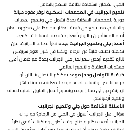
الجلي، لضمان استعادة نظافة السطح بالكامل.
تلميع الجرانيت في المجمعات السكنية
نوفر عقود صيانة
دورية للمجمعات السكنية بجدة تشمل جلي وتلميع الممرات
والسلالم، مما يرفع من قيمة العقار ويحافظ على مظهره العام
أمام المستأجرين والزوار بأسعار مخفضة للمساحات الكبيرة.
أسعار جلي وتلميع الجرانيت بجدة
نظراً لصلابة الجرانيت، فإن
تكلفته تختلف قليلاً عن الرخام، ولكننا في كلين هوم سيرفس
نلتزم بتقديم أرخص سعر لمتر جلي الجرانيت بجدة مع ضمان أعلى
مستويات الصنفرة والتلميع العالمي.
كيفية التواصل وحجز موعد
يمكنكم الاتصال بنا الآن أو
مراسلتنا عبر الواتساب لتحديد موعد للمعاينة، فريقنا جاهز
لزيارتكم في أي مكان بجدة وتقديم أفضل الحلول التقنية لصيانة
وتلميع أرضياتكم.
الأسئلة الشائعة حول جلي وتلميع الجرانيت
سؤال: هل الجرانيت أسهل في الجلي من الرخام؟ جواب: لا،
الجرانيت أصعب بكثير ويحتاج لوقت أطول وماكينات أقوى نظراً
لصلابته، ولكن ميزته أن لمعته تدوم لفترة أطول بكثير من الرخام.