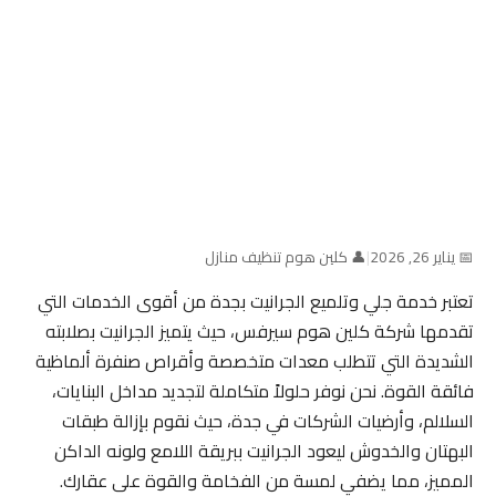
📅 يناير 26, 2026
|
👤 كلين هوم تنظيف منازل
تعتبر خدمة جلي وتلميع الجرانيت بجدة من أقوى الخدمات التي
تقدمها شركة كلين هوم سيرفس، حيث يتميز الجرانيت بصلابته
الشديدة التي تتطلب معدات متخصصة وأقراص صنفرة ألماظية
فائقة القوة. نحن نوفر حلولاً متكاملة لتجديد مداخل البنايات،
السلالم، وأرضيات الشركات في جدة، حيث نقوم بإزالة طبقات
البهتان والخدوش ليعود الجرانيت ببريقة اللامع ولونه الداكن
المميز، مما يضفي لمسة من الفخامة والقوة على عقارك.