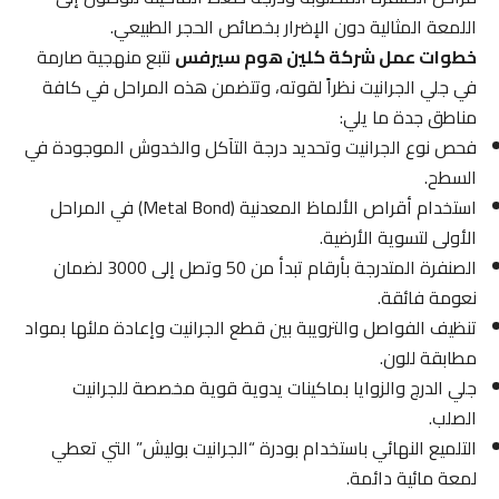
اللمعة المثالية دون الإضرار بخصائص الحجر الطبيعي.
خطوات عمل شركة كلين هوم سيرفس
نتبع منهجية صارمة
في جلي الجرانيت نظراً لقوته، وتتضمن هذه المراحل في كافة
مناطق جدة ما يلي:
فحص نوع الجرانيت وتحديد درجة التآكل والخدوش الموجودة في
السطح.
استخدام أقراص الألماظ المعدنية (Metal Bond) في المراحل
الأولى لتسوية الأرضية.
الصنفرة المتدرجة بأرقام تبدأ من 50 وتصل إلى 3000 لضمان
نعومة فائقة.
تنظيف الفواصل والترويبة بين قطع الجرانيت وإعادة ملئها بمواد
مطابقة للون.
جلي الدرج والزوايا بماكينات يدوية قوية مخصصة للجرانيت
الصلب.
التلميع النهائي باستخدام بودرة “الجرانيت بوليش” التي تعطي
لمعة مائية دائمة.