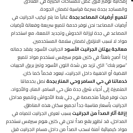
إمكانية توفير فرق عمل للمساحات الكبيرة في الفنادق
والمساجد بجدة بسرعة قياسية لضمان الجودة.
تلميع أرضيات المصاعد بجدة
غالباً ما يتم تركيب الجرانيت في
أرضيات المصاعد؛ نحن نوفر خدمة تلميع سريعة وفعالة لأرضيات
المصاعد في جدة لإزالة الخدوش وتجديد اللمعة، مع استخدام
مواد لا تسبب الانزلاق لضمان سلامة المستخدمين.
معالجة بهتان الجرانيت الأسود
الجرانيت الأسود يفقد جماله
إذا أصبح باهتاً؛ في كلين هوم سيرفس نستخدم مواد تلميع
“سوبر بلاك” التي تزيد من شدة اللون الأسود وتبرز بريق الحبيبات
الفضية أو الذهبية داخل الجرانيت، ليعود فخماً كما كان.
خدماتنا في حي السامر وحي المنار بجدة
نصل بخدماتنا
المتميزة إلى أحياء شرق جدة مثل حي السامر، المنار، والأجواد،
حيث نوفر فرقاً متخصصة في جلي بلاط الأحواش وتلميع مداخل
الجرانيت بأسعار مناسبة جداً لجميع سكان هذه المناطق.
إزالة آثار الصدأ من الجرانيت
بسبب تعرض الجرانيت للمياه في
المداخل، قد تظهر بقع صدأ؛ نحن في كلين هوم سيرفس نستخدم
مواد كيميائية آمنة لسحب الصدأ من داخل مسام الجرانيت قبل