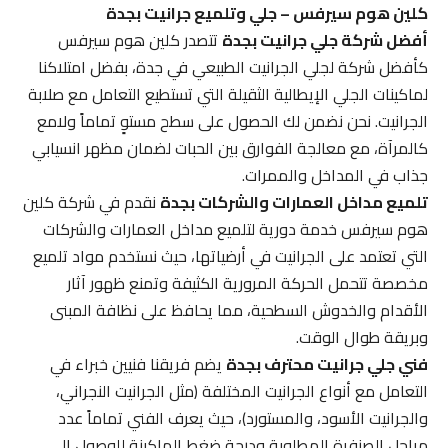
كلين هوم سيرفس – جلي وتلميع جرانيت بجدة
أفضل شركة جلي جرانيت بجدة
تتصدر كلين هوم سيرفس
كأفضل شركة لجلي الجرانيت الطبيعي في جدة، بفضل امتلاكنا
لماكينات الجلي الإيطالية الثقيلة التي تستطيع التعامل مع صلابة
الجرانيت. نحن نضمن لك الحصول على سطح مستوٍ تماماً ولامع
كالمرآة، مع معالجة الفوارق بين الحبات لضمان مظهر انسيابي
جذاب في المداخل والممرات.
تلميع مداخل العمارات والشركات بجدة
نقدم في شركة كلين
هوم سيرفس خدمة دورية لتلميع مداخل العمارات والشركات
التي تعتمد على الجرانيت في أرضياتها، حيث نستخدم مواد تلميع
مخصصة تتحمل الحركة المرورية الكثيفة وتمنع ظهور آثار
الأقدام والخدوش السطحية، مما يحافظ على نظافة المبنى
وبريقة طوال الوقت.
فني جلي جرانيت محترف بجدة
يضم فريقنا فنيين خبراء في
التعامل مع أنواع الجرانيت المختلفة (مثل الجرانيت النجراني،
والجرانيت الأسود، والمستورد)، حيث يعرف الفني تماماً عدد
مراحل الصنفرة المطلوبة ودرجة ضغط الماكينة للوصول إلى