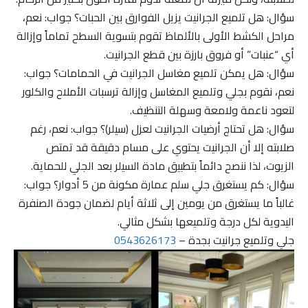
سؤال: هل تلميع الجرانيت يزيل الفوارق بين الحبات؟ جواب: نعم،
مراحل الكشط الأولى بالألماظ تقوم بتسوية السطح تماماً وإزالة
أي “عنبات” أو فروق بارزة بين قطع الجرانيت.
سؤال: هل يمكن تلميع مغاسل الجرانيت في الحمامات؟ جواب:
نعم، نقوم بجلي وتلميع المغاسل وإزالة ترسبات الأملاح والكلور
لتعود ناعمة ولامعة وسهلة التنظيف.
سؤال: هل تحتاج أرضيات الجرانيت لعزل (سيلر)؟ جواب: نعم، رغم
صلابته إلا أن الجرانيت يحتوي على مسام دقيقة قد تمتص
الزيوت، لذا ننصح دائماً بتطبيق مادة السيلر بعد الجلي للحماية.
سؤال: كم يستغرق جلي سلم عمارة مكونة من 5 أدوار؟ جواب:
غالباً ما يستغرق من يومين إلى ثلاثة أيام لضمان جودة الصنفرة
اليدوية لكل درجة وتلميعها بشكل مثالي.
جلي وتلميع جرانيت بجدة –
0543626173