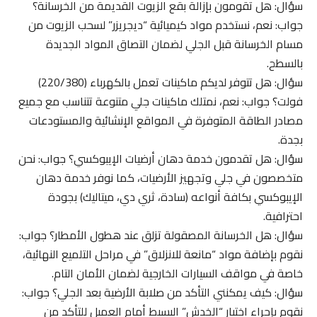
سؤال: هل تقومون بإزالة بقع الزيوت القديمة من الخرسانة؟
جواب: نعم، نستخدم مواد كيميائية “ديجريزر” لسحب الزيوت من
مسام الخرسانة قبل الجلي لضمان التصاق المواد الجديدة
بالسطح.
سؤال: هل تتوفر لديكم ماكينات تعمل بالكهرباء (220/380)
فولت؟ جواب: نعم، نمتلك ماكينات جلي متنوعة تتناسب مع جميع
مصادر الطاقة المتوفرة في المواقع الإنشائية والمستودعات
بجدة.
سؤال: هل تقدمون خدمة دهان أرضيات الإيبوكسي؟ جواب: نحن
متخصصون في جلي وتجهيز الأرضيات، كما نوفر خدمة دهان
الإيبوكسي بكافة أنواعه (سادة، ثري دي، ميتاليك) بجودة
احترافية.
سؤال: هل الخرسانة المصقولة تزلق عند هطول الأمطار؟ جواب:
نقوم بإضافة مواد “مانعة للانزلاق” في مراحل التلميع النهائية،
خاصة في مواقف السيارات الخارجية لضمان الأمان التام.
سؤال: كيف يمكنني التأكد من صلابة الأرضية بعد الجلي؟ جواب:
نقوم بإجراء اختبار “الخدش” البسيط أمام العميل للتأكد من