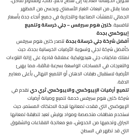
لتحويل الخرسانة العادية إلى سطح ناعم، صلب، ومقاوم للتآكل،
مما يقلل من انبعاث الغبار الأسمنتي ويحسن من المظهر
الجمالي للمنشآت الصناعية والتجارية في جميع أنحاء جدة بأسعار
تنافسية.
كلين هوم سيرفس – جلي خرسانة وتلميع
إيبوكسي بجدة
أفضل شركة جلي خرسانة بجدة
تتصدر كلين هوم سيرفس
كأفضل شركة لجلي وتسوية الأرضيات الخرسانية بجدة، حيث
نمتلك ماكينات جلي هيدروليكية عملاقة قادرة على إزالة النتوءات
والتعرجات في المساحات الواسعة بسرعة فائقة، مما يهيئ
الأرضية لاستقبال طبقات الدهان أو التلميع النهائي بأعلى معايير
الدقة.
تلميع أرضيات الإيبوكسي والايبوكسي ثري دي
نقدم في
شركة كلين هوم سيرفس خدمة تلميع وصيانة أرضيات
الإيبوكسي التي فقدت لمعانها نتيجة الاحتكاك المستمر، حيث
نستخدم منظفات متخصصة ومواد بوليش تعيد للطبقة لمعانها
البراق وتحميها من الخدوش، مع معالجة الفقاعات والشقوق
التي قد تظهر في السطح.