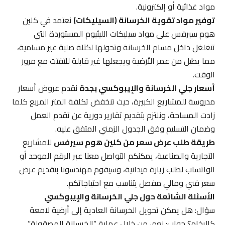
مواد غذائية أو إلكترونية.
توفير مواد تقوية الخرسانة (السيليكات)
نعتمد في كلين
هوم سيرفس على مواد سيليكات الليثيوم المستوردة التي
تتغلغل داخل مسام الخرسانة وتحولها لكتلة صلبة غير مسامية،
مما يطيل من عمر الأرضية ويجعلها غير قابلة للتفتت مع مرور
الوقت.
أسعار جلي الخرسانة والإيبوكسي بجدة
نقدم عروض أسعار
مدروسة للمشاريع الكبيرة، حيث تنخفض تكلفة المتر المربع كلما
زادت المساحة، ونلتزم بتقديم تقارير دورية عن تقدم العمل
وضمان التسليم وفق الجدول الزمني المتفق عليه.
طريقة طلب عرض سعر من كلين هوم سيرفس
للمشاريع
التجارية والصناعية، يمكنكم التواصل معنا عبر الرقم الموحد أو
الواتساب لطلب زيارة ميدانية، وسيقوم مهندسونا بتقديم عرض
سعر فني ومالي مفصل يتناسب مع احتياجاتكم.
الأسئلة الشائعة حول جلي الخرسانة والإيبوكسي
سؤال: هل يمكن تحويل الخرسانة العادية إلى أرضية لامعة
كالرخام؟ جواب: نعم، من خلال عملية “الخرسانة المصقولة”