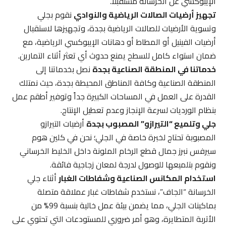
الإيبوكسي عن الخرسانة مستقبلاً.
تجهيز أرضيات الصالات الرياضية والنوادي
نقوم بجلي
وتسوية الأرضيات للصالات الرياضية بجدة، وتجهيزها لاستقبال
أرضيات الفينيل أو المطاط أو دهانات الإيبوكسي الرياضية، مع
ضمان استواء كامل للسطح يمنع حدوث أي تعثر أثناء التمارين.
خدماتنا في المنطقة الصناعية بجدة
نصل بخدماتنا إلى
المنطقة الصناعية وكافة المناطق المحيطة بجدة، حيث نمتلك
القدرة على العمل في المساحات الكبيرة جداً وتوفير أطقم عمل
بنظام الورديات لسرعة الإنجاز وعدم تعطيل الإنتاج.
جلي وتلميع “التيرازو” المصبوب بجدة
أرضيات التيرازو
المصبوبة تحتاج لخبرة خاصة في الجلي؛ نحن في كلين هوم
سيرفس نبرز جمال قطع الرخام الملونة داخل الخليط الخرساني
ونقوم بتلميعها للوصول لدرجة لمعان زجاجية فائقة.
استخدام المكانس الصناعية وشفاطات الغبار
أثناء جلي
الخرسانة “الجاف”، نستخدم شفاطات غبار عملاقة متصلة
بماكينات الجلي، مما يضمن بيئة عمل خالية بنسبة 99% من
الأتربة المتطايرة، وهو أمر ضروري للمستودعات التي تحتوي على