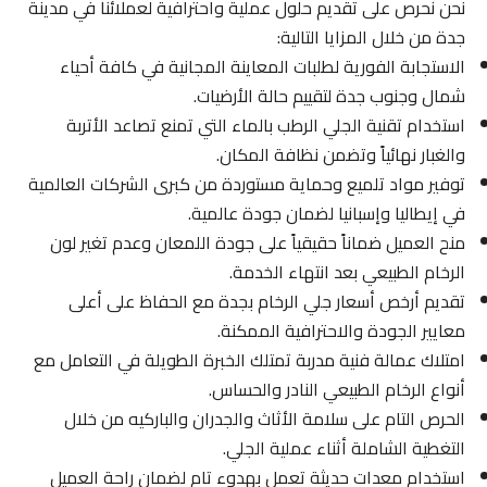
نحن نحرص على تقديم حلول عملية واحترافية لعملائنا في مدينة
جدة من خلال المزايا التالية:
الاستجابة الفورية لطلبات المعاينة المجانية في كافة أحياء
شمال وجنوب جدة لتقييم حالة الأرضيات.
استخدام تقنية الجلي الرطب بالماء التي تمنع تصاعد الأتربة
والغبار نهائياً وتضمن نظافة المكان.
توفير مواد تلميع وحماية مستوردة من كبرى الشركات العالمية
في إيطاليا وإسبانيا لضمان جودة عالمية.
منح العميل ضماناً حقيقياً على جودة اللمعان وعدم تغير لون
الرخام الطبيعي بعد انتهاء الخدمة.
تقديم أرخص أسعار جلي الرخام بجدة مع الحفاظ على أعلى
معايير الجودة والاحترافية الممكنة.
امتلاك عمالة فنية مدربة تمتلك الخبرة الطويلة في التعامل مع
أنواع الرخام الطبيعي النادر والحساس.
الحرص التام على سلامة الأثاث والجدران والباركيه من خلال
التغطية الشاملة أثناء عملية الجلي.
استخدام معدات حديثة تعمل بهدوء تام لضمان راحة العميل