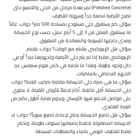
(Polished Concrete) نمر بعدة مراحل من الجلي والتلميع حتى
تصبح الأرضية لامعة جداً وسهلة التنظيف.
سؤال: كم يستغرق جلي مستودع بمساحة 500 متر؟ جواب: غالباً
ما يستغرق العمل من 3 إلى 5 أيام عمل، حسب نوع الخرسانة
ومدى حاجتها للتسوية والمعالجة من الشقوق.
سؤال: هل الإيبوكسي يتقشر مع الوقت؟ جواب: يتقشر
الإيبوكسي فقط إذا لم يتم جلي الأرضية وتجهيزها جيداً أو في
حال وجود رطوبة، وهذا ما نتجنبه في كلين هوم سيرفس عبر
التجهيز الاحترافي بالماكينات.
سؤال: ما هي ميزة جلي الخرسانة مقارنة بتركيب البلاط؟ جواب:
جلي الخرسانة أقل تكلفة، أكثر تحملاً للأوزان الثقيلة، لا يحتوي
على فواصل تتجمع فيها الأوساخ، ويدوم لفترة أطول بكثير من
البلاط التقليدي.
سؤال: هل تلميع الخرسانة يحتاج لإعادة تلميع سنوياً؟ جواب: لا،
الخرسانة المصقولة تحتفظ بلمعانها لسنوات طويلة، وتحتاج
فقط للتنظيف اليومي بالماء والمنظفات البسيطة.