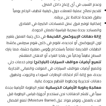
وعدم التسبب في أي إزعاج داخل المنزل.
تقديم نصائح عملية للعملاء حول كيفية تنظيف الرخام يومياً
بطرق صحيحة تحافظ على بريقه.
إمكانية توفير فرق عمل للمساحات الكبيرة في الفنادق
والمساجد بجدة بسرعة قياسية لضمان الجودة.
إزالة دهانات الإيبوكسي القديمة
في حال رغبة العميل بتغيير
لون الإيبوكسي أو تجديده، نقوم في كلين هوم سيرفس بكشط
الطبقات القديمة تماماً باستخدام رؤوس صنفرة خشنة، مما يترك
السطح نظيفاً وخالياً من بقايا الغراء أو الدهان المتقشر.
تلميع أرضيات مواقف السيارات (الباركنج)
نوفر خدمات جلي
وتلميع أرضيات مواقف السيارات في المولات والمباني التجارية
بجدة، مع إزالة آثار احتكاك الإطارات السوداء والزيوت، وتطبيق
دهانات تحذيرية وخطوط التنظيم بجودة عالية.
معالجة رطوبة الأرضيات الخرسانية
تعتبر الرطوبة الأرضية بجدة
سبباً في تقشر الدهانات؛ نحن نستخدم أجهزة قياس الرطوبة قبل
البدء بالعمل، ونوفر مواد عزل (Moisture Barrier) تمنع انفصال