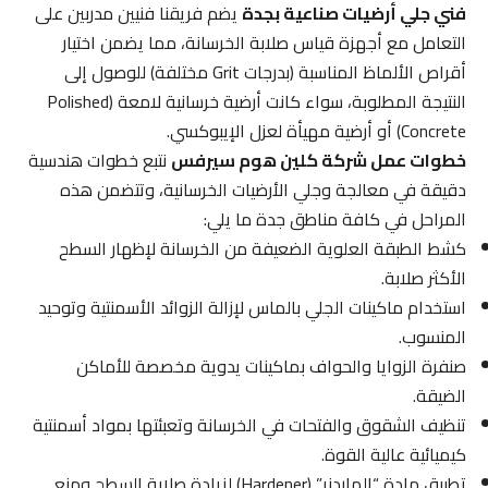
فني جلي أرضيات صناعية بجدة
يضم فريقنا فنيين مدربين على
التعامل مع أجهزة قياس صلابة الخرسانة، مما يضمن اختيار
أقراص الألماظ المناسبة (بدرجات Grit مختلفة) للوصول إلى
النتيجة المطلوبة، سواء كانت أرضية خرسانية لامعة (Polished
Concrete) أو أرضية مهيأة لعزل الإيبوكسي.
خطوات عمل شركة كلين هوم سيرفس
نتبع خطوات هندسية
دقيقة في معالجة وجلي الأرضيات الخرسانية، وتتضمن هذه
المراحل في كافة مناطق جدة ما يلي:
كشط الطبقة العلوية الضعيفة من الخرسانة لإظهار السطح
الأكثر صلابة.
استخدام ماكينات الجلي بالماس لإزالة الزوائد الأسمنتية وتوحيد
المنسوب.
صنفرة الزوايا والحواف بماكينات يدوية مخصصة للأماكن
الضيقة.
تنظيف الشقوق والفتحات في الخرسانة وتعبئتها بمواد أسمنتية
كيميائية عالية القوة.
تطبيق مادة “الهاردنر” (Hardener) لزيادة صلابة السطح ومنع