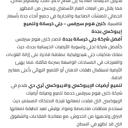
لتحويل الخرسانة العادية إلى سطح ناعم، صلب، ومقاوم للتآكل،
مما يقلل من انبعاث الغبار الأسمنتي ويحسن من المظهر
الجمالي للمنشآت الصناعية والتجارية في جميع أنحاء جدة بأسعار
تنافسية.
كلين هوم سيرفس – جلي خرسانة وتلميع
إيبوكسي بجدة
أفضل شركة جلي خرسانة بجدة
تتصدر كلين هوم سيرفس
كأفضل شركة لجلي وتسوية الأرضيات الخرسانية بجدة، حيث
نمتلك ماكينات جلي هيدروليكية عملاقة قادرة على إزالة النتوءات
والتعرجات في المساحات الواسعة بسرعة فائقة، مما يهيئ
الأرضية لاستقبال طبقات الدهان أو التلميع النهائي بأعلى معايير
الدقة.
تلميع أرضيات الإيبوكسي والايبوكسي ثري دي
نقدم في
شركة كلين هوم سيرفس خدمة تلميع وصيانة أرضيات
الإيبوكسي التي فقدت لمعانها نتيجة الاحتكاك المستمر، حيث
نستخدم منظفات متخصصة ومواد بوليش تعيد للطبقة لمعانها
البراق وتحميها من الخدوش، مع معالجة الفقاعات والشقوق
التي قد تظهر في السطح.