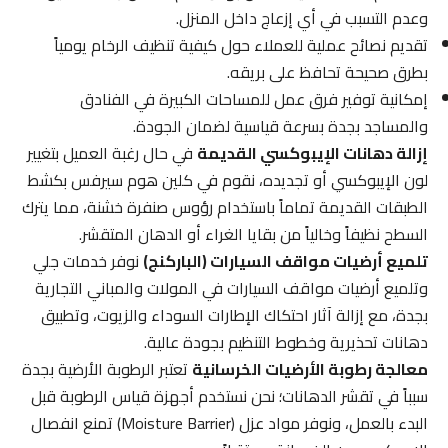
وعدم التسبب في أي إزعاج داخل المنزل.
تقديم نصائح عملية للعملاء حول كيفية تنظيف الرخام يومياً
بطرق صحيحة تحافظ على بريقه.
إمكانية توفير فرق عمل للمساحات الكبيرة في الفنادق
والمساجد بجدة بسرعة قياسية لضمان الجودة.
إزالة دهانات الإيبوكسي القديمة
في حال رغبة العميل بتغيير
لون الإيبوكسي أو تجديده، نقوم في كلين هوم سيرفس بكشط
الطبقات القديمة تماماً باستخدام رؤوس صنفرة خشنة، مما يترك
السطح نظيفاً وخالياً من بقايا الغراء أو الدهان المتقشر.
تلميع أرضيات مواقف السيارات (الباركنج)
نوفر خدمات جلي
وتلميع أرضيات مواقف السيارات في المولات والمباني التجارية
بجدة، مع إزالة آثار احتكاك الإطارات السوداء والزيوت، وتطبيق
دهانات تحذيرية وخطوط التنظيم بجودة عالية.
معالجة رطوبة الأرضيات الخرسانية
تعتبر الرطوبة الأرضية بجدة
سبباً في تقشر الدهانات؛ نحن نستخدم أجهزة قياس الرطوبة قبل
البدء بالعمل، ونوفر مواد عزل (Moisture Barrier) تمنع انفصال