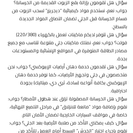
سؤال: هل تقومون بإزالة بقع الزيوت القديمة من الخرسانة؟
جواب: نعم، نستخدم مواد كيميائية “ديجريزر” لسحب الزيوت من
مسام الخرسانة قبل الجلي لضمان التصاق المواد الجديدة
بالسطح.
سؤال: هل تتوفر لديكم ماكينات تعمل بالكهرباء (220/380)
فولت؟ جواب: نعم، نمتلك ماكينات جلي متنوعة تتناسب مع جميع
مصادر الطاقة المتوفرة في المواقع الإنشائية والمستودعات
بجدة.
سؤال: هل تقدمون خدمة دهان أرضيات الإيبوكسي؟ جواب: نحن
متخصصون في جلي وتجهيز الأرضيات، كما نوفر خدمة دهان
الإيبوكسي بكافة أنواعه (سادة، ثري دي، ميتاليك) بجودة
احترافية.
سؤال: هل الخرسانة المصقولة تزلق عند هطول الأمطار؟ جواب:
نقوم بإضافة مواد “مانعة للانزلاق” في مراحل التلميع النهائية،
خاصة في مواقف السيارات الخارجية لضمان الأمان التام.
سؤال: كيف يمكنني التأكد من صلابة الأرضية بعد الجلي؟ جواب:
نقوم بإجراء اختبار “الخدش” البسيط أمام العميل للتأكد من