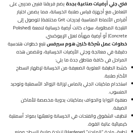
فني جلي أرضيات صناعية بجدة
يضم فريقنا فنيين مدربين على
التعامل مع أجهزة قياس صلابة الخرسانة، مما يضمن اختيار
أقراص الألماظ المناسبة (بدرجات Grit مختلفة) للوصول إلى
النتيجة المطلوبة، سواء كانت أرضية خرسانية لامعة (Polished
Concrete) أو أرضية مهيأة لعزل الإيبوكسي.
خطوات عمل شركة كلين هوم سيرفس
نتبع خطوات هندسية
دقيقة في معالجة وجلي الأرضيات الخرسانية، وتتضمن هذه
المراحل في كافة مناطق جدة ما يلي:
كشط الطبقة العلوية الضعيفة من الخرسانة لإظهار السطح
الأكثر صلابة.
استخدام ماكينات الجلي بالماس لإزالة الزوائد الأسمنتية وتوحيد
المنسوب.
صنفرة الزوايا والحواف بماكينات يدوية مخصصة للأماكن
الضيقة.
تنظيف الشقوق والفتحات في الخرسانة وتعبئتها بمواد أسمنتية
كيميائية عالية القوة.
تطبيق مادة “الهاردنر” (Hardener) لزيادة صلابة السطح ومنع