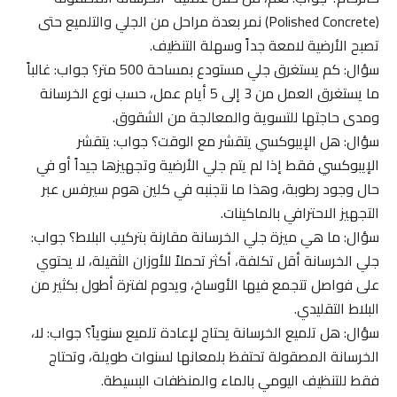
(Polished Concrete) نمر بعدة مراحل من الجلي والتلميع حتى
تصبح الأرضية لامعة جداً وسهلة التنظيف.
سؤال: كم يستغرق جلي مستودع بمساحة 500 متر؟ جواب: غالباً
ما يستغرق العمل من 3 إلى 5 أيام عمل، حسب نوع الخرسانة
ومدى حاجتها للتسوية والمعالجة من الشقوق.
سؤال: هل الإيبوكسي يتقشر مع الوقت؟ جواب: يتقشر
الإيبوكسي فقط إذا لم يتم جلي الأرضية وتجهيزها جيداً أو في
حال وجود رطوبة، وهذا ما نتجنبه في كلين هوم سيرفس عبر
التجهيز الاحترافي بالماكينات.
سؤال: ما هي ميزة جلي الخرسانة مقارنة بتركيب البلاط؟ جواب:
جلي الخرسانة أقل تكلفة، أكثر تحملاً للأوزان الثقيلة، لا يحتوي
على فواصل تتجمع فيها الأوساخ، ويدوم لفترة أطول بكثير من
البلاط التقليدي.
سؤال: هل تلميع الخرسانة يحتاج لإعادة تلميع سنوياً؟ جواب: لا،
الخرسانة المصقولة تحتفظ بلمعانها لسنوات طويلة، وتحتاج
فقط للتنظيف اليومي بالماء والمنظفات البسيطة.