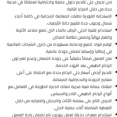
نحن نحرص على تقديم حلول عملية واحترافية لعملائنا في مدينة
جدة من خلال المزايا التالية:
الاستجابة الفورية لطلبات المعاينة المجانية في كافة أحياء
شمال وجنوب جدة لتقييم حالة الأرضيات.
استخدام تقنية الجلي الرطب بالماء التي تمنع تصاعد الأتربة
والغبار نهائياً وتضمن نظافة المكان.
توفير مواد تلميع وحماية مستوردة من كبرى الشركات العالمية
في إيطاليا وإسبانيا لضمان جودة عالمية.
منح العميل ضماناً حقيقياً على جودة اللمعان وعدم تغير لون
الرخام الطبيعي بعد انتهاء الخدمة.
تقديم أرخص أسعار جلي الرخام بجدة مع الحفاظ على أعلى
معايير الجودة والاحترافية الممكنة.
امتلاك عمالة فنية مدربة تمتلك الخبرة الطويلة في التعامل مع
أنواع الرخام الطبيعي النادر والحساس.
الحرص التام على سلامة الأثاث والجدران والباركيه من خلال
التغطية الشاملة أثناء عملية الجلي.
استخدام معدات حديثة تعمل بهدوء تام لضمان راحة العميل