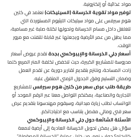
مواد غذائية أو إلكترونية.
توفير مواد تقوية الخرسانة (السيليكات)
نعتمد في كلين
هوم سيرفس على مواد سيليكات الليثيوم المستوردة التي
تتغلغل داخل مسام الخرسانة وتحولها لكتلة صلبة غير مسامية،
مما يطيل من عمر الأرضية ويجعلها غير قابلة للتفتت مع مرور
الوقت.
أسعار جلي الخرسانة والإيبوكسي بجدة
نقدم عروض أسعار
مدروسة للمشاريع الكبيرة، حيث تنخفض تكلفة المتر المربع كلما
زادت المساحة، ونلتزم بتقديم تقارير دورية عن تقدم العمل
وضمان التسليم وفق الجدول الزمني المتفق عليه.
طريقة طلب عرض سعر من كلين هوم سيرفس
للمشاريع
التجارية والصناعية، يمكنكم التواصل معنا عبر الرقم الموحد أو
الواتساب لطلب زيارة ميدانية، وسيقوم مهندسونا بتقديم عرض
سعر فني ومالي مفصل يتناسب مع احتياجاتكم.
الأسئلة الشائعة حول جلي الخرسانة والإيبوكسي
سؤال: هل يمكن تحويل الخرسانة العادية إلى أرضية لامعة
كالرخام؟ جواب: نعم، من خلال عملية “الخرسانة المصقولة”