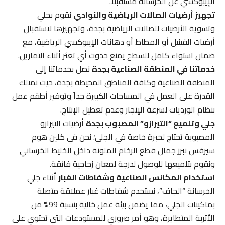
الإيبوكسي عن الخرسانة مستقبلاً.
تجهيز أرضيات الصالات الرياضية والنوادي
نقوم بجلي
وتسوية الأرضيات للصالات الرياضية بجدة، وتجهيزها لاستقبال
أرضيات الفينيل أو المطاط أو دهانات الإيبوكسي الرياضية، مع
ضمان استواء كامل للسطح يمنع حدوث أي تعثر أثناء التمارين.
خدماتنا في المنطقة الصناعية بجدة
نصل بخدماتنا إلى
المنطقة الصناعية وكافة المناطق المحيطة بجدة، حيث نمتلك
القدرة على العمل في المساحات الكبيرة جداً وتوفير أطقم عمل
بنظام الورديات لسرعة الإنجاز وعدم تعطيل الإنتاج.
جلي وتلميع “التيرازو” المصبوب بجدة
أرضيات التيرازو
المصبوبة تحتاج لخبرة خاصة في الجلي؛ نحن في كلين هوم
سيرفس نبرز جمال قطع الرخام الملونة داخل الخليط الخرساني
ونقوم بتلميعها للوصول لدرجة لمعان زجاجية فائقة.
استخدام المكانس الصناعية وشفاطات الغبار
أثناء جلي
الخرسانة “الجاف”، نستخدم شفاطات غبار عملاقة متصلة
بماكينات الجلي، مما يضمن بيئة عمل خالية بنسبة 99% من
الأتربة المتطايرة، وهو أمر ضروري للمستودعات التي تحتوي على