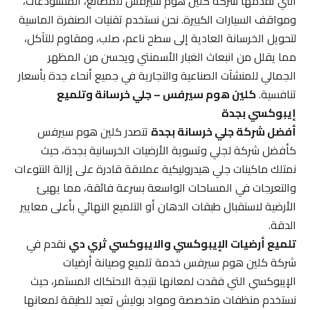
التي تقدمها شركة كلين هوم سيرفس للمصانع، المستودعات،
ومواقف السيارات الكبيرة. نحن نستخدم تقنيات الصنفرة الماسية
لتحويل الخرسانة العادية إلى سطح ناعم، صلب، ومقاوم للتآكل،
مما يقلل من انبعاث الغبار الأسمنتي ويحسن من المظهر
الجمالي للمنشآت الصناعية والتجارية في جميع أنحاء جدة بأسعار
تنافسية.
كلين هوم سيرفس – جلي خرسانة وتلميع
إيبوكسي بجدة
أفضل شركة جلي خرسانة بجدة
تتصدر كلين هوم سيرفس
كأفضل شركة لجلي وتسوية الأرضيات الخرسانية بجدة، حيث
نمتلك ماكينات جلي هيدروليكية عملاقة قادرة على إزالة النتوءات
والتعرجات في المساحات الواسعة بسرعة فائقة، مما يهيئ
الأرضية لاستقبال طبقات الدهان أو التلميع النهائي بأعلى معايير
الدقة.
تلميع أرضيات الإيبوكسي والايبوكسي ثري دي
نقدم في
شركة كلين هوم سيرفس خدمة تلميع وصيانة أرضيات
الإيبوكسي التي فقدت لمعانها نتيجة الاحتكاك المستمر، حيث
نستخدم منظفات متخصصة ومواد بوليش تعيد للطبقة لمعانها