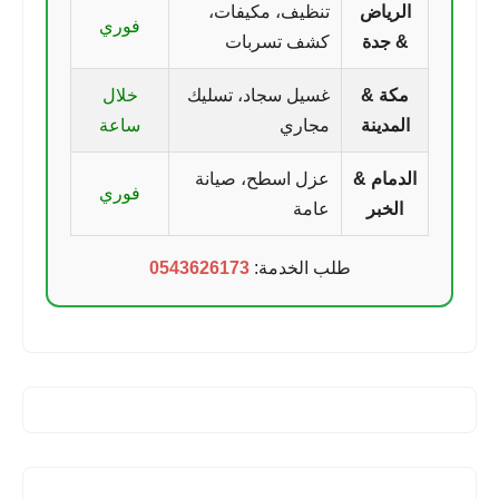
الرياض
تنظيف، مكيفات،
فوري
& جدة
كشف تسربات
مكة &
غسيل سجاد، تسليك
خلال
المدينة
مجاري
ساعة
الدمام &
عزل اسطح، صيانة
فوري
الخبر
عامة
طلب الخدمة:
0543626173