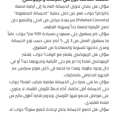
سؤال: هل يمكن تحويل الخرسانة العادية إلى أرضية لامعة
كالرخام؟ جواب: نعم، من خلال عملية “الخرسانة المصقولة”
(Polished Concrete) نمر بعدة مراحل من الجلي والتلميع حتى
تصبح الأرضية لامعة جداً وسهلة التنظيف.
سؤال: كم يستغرق جلي مستودع بمساحة 500 متر؟ جواب: غالباً
ما يستغرق العمل من 3 إلى 5 أيام عمل، حسب نوع الخرسانة
ومدى حاجتها للتسوية والمعالجة من الشقوق.
سؤال: هل الإيبوكسي يتقشر مع الوقت؟ جواب: يتقشر
الإيبوكسي فقط إذا لم يتم جلي الأرضية وتجهيزها جيداً أو في
حال وجود رطوبة، وهذا ما نتجنبه في كلين هوم سيرفس عبر
التجهيز الاحترافي بالماكينات.
سؤال: ما هي ميزة جلي الخرسانة مقارنة بتركيب البلاط؟ جواب:
جلي الخرسانة أقل تكلفة، أكثر تحملاً للأوزان الثقيلة، لا يحتوي
على فواصل تتجمع فيها الأوساخ، ويدوم لفترة أطول بكثير من
البلاط التقليدي.
سؤال: هل تلميع الخرسانة يحتاج لإعادة تلميع سنوياً؟ جواب: لا،