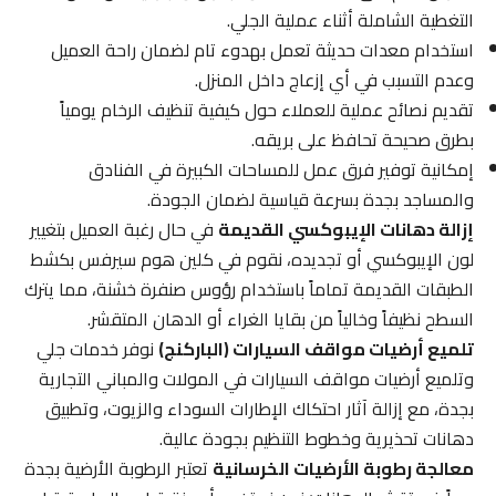
التغطية الشاملة أثناء عملية الجلي.
استخدام معدات حديثة تعمل بهدوء تام لضمان راحة العميل
وعدم التسبب في أي إزعاج داخل المنزل.
تقديم نصائح عملية للعملاء حول كيفية تنظيف الرخام يومياً
بطرق صحيحة تحافظ على بريقه.
إمكانية توفير فرق عمل للمساحات الكبيرة في الفنادق
والمساجد بجدة بسرعة قياسية لضمان الجودة.
إزالة دهانات الإيبوكسي القديمة
في حال رغبة العميل بتغيير
لون الإيبوكسي أو تجديده، نقوم في كلين هوم سيرفس بكشط
الطبقات القديمة تماماً باستخدام رؤوس صنفرة خشنة، مما يترك
السطح نظيفاً وخالياً من بقايا الغراء أو الدهان المتقشر.
تلميع أرضيات مواقف السيارات (الباركنج)
نوفر خدمات جلي
وتلميع أرضيات مواقف السيارات في المولات والمباني التجارية
بجدة، مع إزالة آثار احتكاك الإطارات السوداء والزيوت، وتطبيق
دهانات تحذيرية وخطوط التنظيم بجودة عالية.
معالجة رطوبة الأرضيات الخرسانية
تعتبر الرطوبة الأرضية بجدة