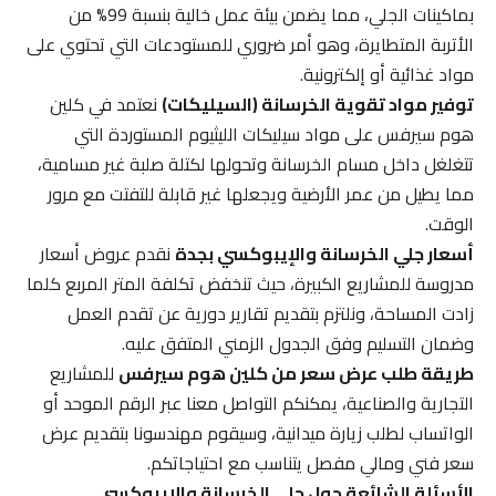
بماكينات الجلي، مما يضمن بيئة عمل خالية بنسبة 99% من
الأتربة المتطايرة، وهو أمر ضروري للمستودعات التي تحتوي على
مواد غذائية أو إلكترونية.
توفير مواد تقوية الخرسانة (السيليكات)
نعتمد في كلين
هوم سيرفس على مواد سيليكات الليثيوم المستوردة التي
تتغلغل داخل مسام الخرسانة وتحولها لكتلة صلبة غير مسامية،
مما يطيل من عمر الأرضية ويجعلها غير قابلة للتفتت مع مرور
الوقت.
أسعار جلي الخرسانة والإيبوكسي بجدة
نقدم عروض أسعار
مدروسة للمشاريع الكبيرة، حيث تنخفض تكلفة المتر المربع كلما
زادت المساحة، ونلتزم بتقديم تقارير دورية عن تقدم العمل
وضمان التسليم وفق الجدول الزمني المتفق عليه.
طريقة طلب عرض سعر من كلين هوم سيرفس
للمشاريع
التجارية والصناعية، يمكنكم التواصل معنا عبر الرقم الموحد أو
الواتساب لطلب زيارة ميدانية، وسيقوم مهندسونا بتقديم عرض
سعر فني ومالي مفصل يتناسب مع احتياجاتكم.
الأسئلة الشائعة حول جلي الخرسانة والإيبوكسي