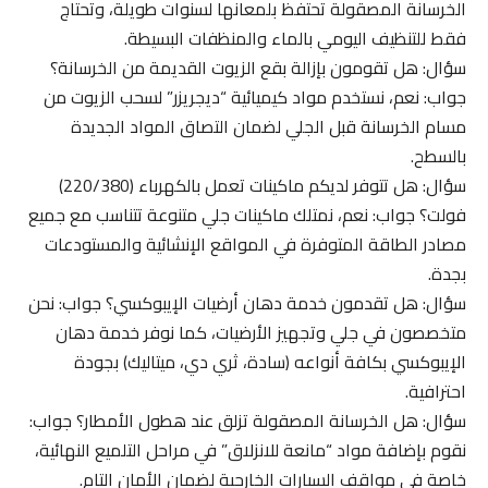
الخرسانة المصقولة تحتفظ بلمعانها لسنوات طويلة، وتحتاج
فقط للتنظيف اليومي بالماء والمنظفات البسيطة.
سؤال: هل تقومون بإزالة بقع الزيوت القديمة من الخرسانة؟
جواب: نعم، نستخدم مواد كيميائية “ديجريزر” لسحب الزيوت من
مسام الخرسانة قبل الجلي لضمان التصاق المواد الجديدة
بالسطح.
سؤال: هل تتوفر لديكم ماكينات تعمل بالكهرباء (220/380)
فولت؟ جواب: نعم، نمتلك ماكينات جلي متنوعة تتناسب مع جميع
مصادر الطاقة المتوفرة في المواقع الإنشائية والمستودعات
بجدة.
سؤال: هل تقدمون خدمة دهان أرضيات الإيبوكسي؟ جواب: نحن
متخصصون في جلي وتجهيز الأرضيات، كما نوفر خدمة دهان
الإيبوكسي بكافة أنواعه (سادة، ثري دي، ميتاليك) بجودة
احترافية.
سؤال: هل الخرسانة المصقولة تزلق عند هطول الأمطار؟ جواب:
نقوم بإضافة مواد “مانعة للانزلاق” في مراحل التلميع النهائية،
خاصة في مواقف السيارات الخارجية لضمان الأمان التام.