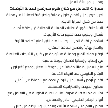
ويحسن من بيئة العمل.
مميزات التعامل مع كلين هوم سيرفس لصيانة الأرضيات
نحن نحرص على تقديم حلول عملية واحترافية لعملائنا في مدينة
جدة من خلال المزايا التالية:
الاستجابة الفورية لطلبات المعاينة المجانية في كافة أحياء
شمال وجنوب جدة لتقييم حالة الأرضيات.
استخدام تقنية الجلي الرطب بالماء التي تمنع تصاعد الأتربة
والغبار نهائياً وتضمن نظافة المكان.
توفير مواد تلميع وحماية مستوردة من كبرى الشركات العالمية
في إيطاليا وإسبانيا لضمان جودة عالمية.
منح العميل ضماناً حقيقياً على جودة اللمعان وعدم تغير لون
الرخام الطبيعي بعد انتهاء الخدمة.
تقديم أرخص أسعار جلي الرخام بجدة مع الحفاظ على أعلى
معايير الجودة والاحترافية الممكنة.
امتلاك عمالة فنية مدربة تمتلك الخبرة الطويلة في التعامل مع
أنواع الرخام الطبيعي النادر والحساس.
الحرص التام على سلامة الأثاث والجدران والباركيه من خلال