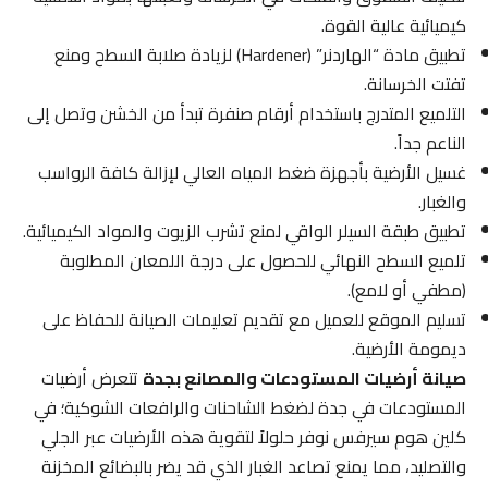
كيميائية عالية القوة.
تطبيق مادة “الهاردنر” (Hardener) لزيادة صلابة السطح ومنع
تفتت الخرسانة.
التلميع المتدرج باستخدام أرقام صنفرة تبدأ من الخشن وتصل إلى
الناعم جداً.
غسيل الأرضية بأجهزة ضغط المياه العالي لإزالة كافة الرواسب
والغبار.
تطبيق طبقة السيلر الواقي لمنع تشرب الزيوت والمواد الكيميائية.
تلميع السطح النهائي للحصول على درجة اللمعان المطلوبة
(مطفي أو لامع).
تسليم الموقع للعميل مع تقديم تعليمات الصيانة للحفاظ على
ديمومة الأرضية.
صيانة أرضيات المستودعات والمصانع بجدة
تتعرض أرضيات
المستودعات في جدة لضغط الشاحنات والرافعات الشوكية؛ في
كلين هوم سيرفس نوفر حلولاً لتقوية هذه الأرضيات عبر الجلي
والتصليد، مما يمنع تصاعد الغبار الذي قد يضر بالبضائع المخزنة