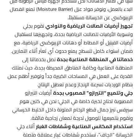
سبباً في تقشر الدهانات؛ نحن نستخدم أجهزة قياس الرطوبة قبل
البدء بالعمل، ونوفر مواد عزل (Moisture Barrier) تمنع انفصال
الإيبوكسي عن الخرسانة مستقبلاً.
تجهيز أرضيات الصالات الرياضية والنوادي
نقوم بجلي
وتسوية الأرضيات للصالات الرياضية بجدة، وتجهيزها لاستقبال
أرضيات الفينيل أو المطاط أو دهانات الإيبوكسي الرياضية، مع
ضمان استواء كامل للسطح يمنع حدوث أي تعثر أثناء التمارين.
خدماتنا في المنطقة الصناعية بجدة
نصل بخدماتنا إلى
المنطقة الصناعية وكافة المناطق المحيطة بجدة، حيث نمتلك
القدرة على العمل في المساحات الكبيرة جداً وتوفير أطقم عمل
بنظام الورديات لسرعة الإنجاز وعدم تعطيل الإنتاج.
جلي وتلميع “التيرازو” المصبوب بجدة
أرضيات التيرازو
المصبوبة تحتاج لخبرة خاصة في الجلي؛ نحن في كلين هوم
سيرفس نبرز جمال قطع الرخام الملونة داخل الخليط الخرساني
ونقوم بتلميعها للوصول لدرجة لمعان زجاجية فائقة.
استخدام المكانس الصناعية وشفاطات الغبار
أثناء جلي
الخرسانة “الجاف”، نستخدم شفاطات غبار عملاقة متصلة