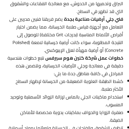
البراق وتحميها من الخدوش، مع معالجة الفقاعات والشقوق
التي قد تظهر في السطح.
فني جلي أرضيات صناعية بجدة
يضم فريقنا فنيين مدربين على
التعامل مع أجهزة قياس صلابة الخرسانة، مما يضمن اختيار
أقراص الألماظ المناسبة (بدرجات Grit مختلفة) للوصول إلى
النتيجة المطلوبة، سواء كانت أرضية خرسانية لامعة (Polished
Concrete) أو أرضية مهيأة لعزل الإيبوكسي.
خطوات عمل شركة كلين هوم سيرفس
نتبع خطوات هندسية
دقيقة في معالجة وجلي الأرضيات الخرسانية، وتتضمن هذه
المراحل في كافة مناطق جدة ما يلي:
كشط الطبقة العلوية الضعيفة من الخرسانة لإظهار السطح
الأكثر صلابة.
استخدام ماكينات الجلي بالماس لإزالة الزوائد الأسمنتية وتوحيد
المنسوب.
صنفرة الزوايا والحواف بماكينات يدوية مخصصة للأماكن
الضيقة.
تنظيف الشقوق والفتحات في الخرسانة وتعبئتها بمواد أسمنتية