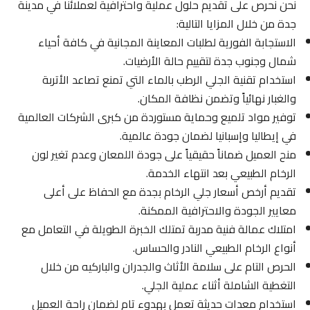
نحن نحرص على تقديم حلول عملية واحترافية لعملائنا في مدينة
جدة من خلال المزايا التالية:
الاستجابة الفورية لطلبات المعاينة المجانية في كافة أحياء
شمال وجنوب جدة لتقييم حالة الأرضيات.
استخدام تقنية الجلي الرطب بالماء التي تمنع تصاعد الأتربة
والغبار نهائياً وتضمن نظافة المكان.
توفير مواد تلميع وحماية مستوردة من كبرى الشركات العالمية
في إيطاليا وإسبانيا لضمان جودة عالمية.
منح العميل ضماناً حقيقياً على جودة اللمعان وعدم تغير لون
الرخام الطبيعي بعد انتهاء الخدمة.
تقديم أرخص أسعار جلي الرخام بجدة مع الحفاظ على أعلى
معايير الجودة والاحترافية الممكنة.
امتلاك عمالة فنية مدربة تمتلك الخبرة الطويلة في التعامل مع
أنواع الرخام الطبيعي النادر والحساس.
الحرص التام على سلامة الأثاث والجدران والباركيه من خلال
التغطية الشاملة أثناء عملية الجلي.
استخدام معدات حديثة تعمل بهدوء تام لضمان راحة العميل