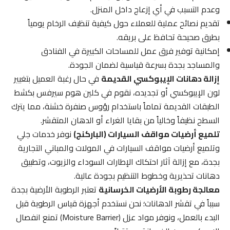
وعدم التسبب في أي إزعاج داخل المنزل.
تقديم نصائح عملية للعملاء حول كيفية تنظيف الرخام يومياً
بطرق صحيحة تحافظ على بريقه.
إمكانية توفير فرق عمل للمساحات الكبيرة في الفنادق
والمساجد بجدة بسرعة قياسية لضمان الجودة.
إزالة دهانات الإيبوكسي القديمة
في حال رغبة العميل بتغيير
لون الإيبوكسي أو تجديده، نقوم في كلين هوم سيرفس بكشط
الطبقات القديمة تماماً باستخدام رؤوس صنفرة خشنة، مما يترك
السطح نظيفاً وخالياً من بقايا الغراء أو الدهان المتقشر.
تلميع أرضيات مواقف السيارات (الباركنج)
نوفر خدمات جلي
وتلميع أرضيات مواقف السيارات في المولات والمباني التجارية
بجدة، مع إزالة آثار احتكاك الإطارات السوداء والزيوت، وتطبيق
دهانات تحذيرية وخطوط التنظيم بجودة عالية.
معالجة رطوبة الأرضيات الخرسانية
تعتبر الرطوبة الأرضية بجدة
سبباً في تقشر الدهانات؛ نحن نستخدم أجهزة قياس الرطوبة قبل
البدء بالعمل، ونوفر مواد عزل (Moisture Barrier) تمنع انفصال