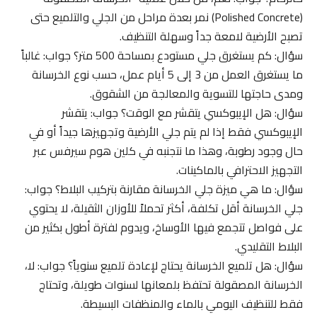
(Polished Concrete) نمر بعدة مراحل من الجلي والتلميع حتى
تصبح الأرضية لامعة جداً وسهلة التنظيف.
سؤال: كم يستغرق جلي مستودع بمساحة 500 متر؟ جواب: غالباً
ما يستغرق العمل من 3 إلى 5 أيام عمل، حسب نوع الخرسانة
ومدى حاجتها للتسوية والمعالجة من الشقوق.
سؤال: هل الإيبوكسي يتقشر مع الوقت؟ جواب: يتقشر
الإيبوكسي فقط إذا لم يتم جلي الأرضية وتجهيزها جيداً أو في
حال وجود رطوبة، وهذا ما نتجنبه في كلين هوم سيرفس عبر
التجهيز الاحترافي بالماكينات.
سؤال: ما هي ميزة جلي الخرسانة مقارنة بتركيب البلاط؟ جواب:
جلي الخرسانة أقل تكلفة، أكثر تحملاً للأوزان الثقيلة، لا يحتوي
على فواصل تتجمع فيها الأوساخ، ويدوم لفترة أطول بكثير من
البلاط التقليدي.
سؤال: هل تلميع الخرسانة يحتاج لإعادة تلميع سنوياً؟ جواب: لا،
الخرسانة المصقولة تحتفظ بلمعانها لسنوات طويلة، وتحتاج
فقط للتنظيف اليومي بالماء والمنظفات البسيطة.