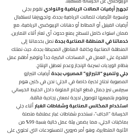
الإيبوكسي عن الخرسانة مستقبلاً.
تجهيز أرضيات الصالات الرياضية والنوادي
نقوم بجلي
وتسوية الأرضيات للصالات الرياضية بجدة، وتجهيزها لاستقبال
أرضيات الفينيل أو المطاط أو دهانات الإيبوكسي الرياضية، مع
ضمان استواء كامل للسطح يمنع حدوث أي تعثر أثناء التمارين.
خدماتنا في المنطقة الصناعية بجدة
نصل بخدماتنا إلى
المنطقة الصناعية وكافة المناطق المحيطة بجدة، حيث نمتلك
القدرة على العمل في المساحات الكبيرة جداً وتوفير أطقم عمل
بنظام الورديات لسرعة الإنجاز وعدم تعطيل الإنتاج.
جلي وتلميع “التيرازو” المصبوب بجدة
أرضيات التيرازو
المصبوبة تحتاج لخبرة خاصة في الجلي؛ نحن في كلين هوم
سيرفس نبرز جمال قطع الرخام الملونة داخل الخليط الخرساني
ونقوم بتلميعها للوصول لدرجة لمعان زجاجية فائقة.
استخدام المكانس الصناعية وشفاطات الغبار
أثناء جلي
الخرسانة “الجاف”، نستخدم شفاطات غبار عملاقة متصلة
بماكينات الجلي، مما يضمن بيئة عمل خالية بنسبة 99% من
الأتربة المتطايرة، وهو أمر ضروري للمستودعات التي تحتوي على