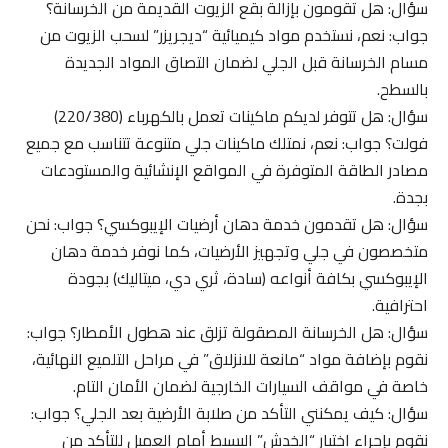
سؤال: هل تقومون بإزالة بقع الزيوت القديمة من الخرسانة؟
جواب: نعم، نستخدم مواد كيميائية “ديجريزر” لسحب الزيوت من
مسام الخرسانة قبل الجلي لضمان التصاق المواد الجديدة
بالسطح.
سؤال: هل تتوفر لديكم ماكينات تعمل بالكهرباء (220/380)
فولت؟ جواب: نعم، نمتلك ماكينات جلي متنوعة تتناسب مع جميع
مصادر الطاقة المتوفرة في المواقع الإنشائية والمستودعات
بجدة.
سؤال: هل تقدمون خدمة دهان أرضيات الإيبوكسي؟ جواب: نحن
متخصصون في جلي وتجهيز الأرضيات، كما نوفر خدمة دهان
الإيبوكسي بكافة أنواعه (سادة، ثري دي، ميتاليك) بجودة
احترافية.
سؤال: هل الخرسانة المصقولة تزلق عند هطول الأمطار؟ جواب:
نقوم بإضافة مواد “مانعة للانزلاق” في مراحل التلميع النهائية،
خاصة في مواقف السيارات الخارجية لضمان الأمان التام.
سؤال: كيف يمكنني التأكد من صلابة الأرضية بعد الجلي؟ جواب:
نقوم بإجراء اختبار “الخدش” البسيط أمام العميل للتأكد من