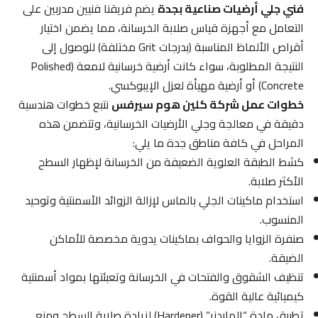
فني جلي أرضيات صناعية بجدة
يضم فريقنا فنيين مدربين على
التعامل مع أجهزة قياس صلابة الخرسانة، مما يضمن اختيار
أقراص الألماظ المناسبة (بدرجات Grit مختلفة) للوصول إلى
النتيجة المطلوبة، سواء كانت أرضية خرسانية لامعة (Polished
Concrete) أو أرضية مهيأة لعزل الإيبوكسي.
خطوات عمل شركة كلين هوم سيرفس
نتبع خطوات هندسية
دقيقة في معالجة وجلي الأرضيات الخرسانية، وتتضمن هذه
المراحل في كافة مناطق جدة ما يلي:
كشط الطبقة العلوية الضعيفة من الخرسانة لإظهار السطح
الأكثر صلابة.
استخدام ماكينات الجلي بالماس لإزالة الزوائد الأسمنتية وتوحيد
المنسوب.
صنفرة الزوايا والحواف بماكينات يدوية مخصصة للأماكن
الضيقة.
تنظيف الشقوق والفتحات في الخرسانة وتعبئتها بمواد أسمنتية
كيميائية عالية القوة.
تطبيق مادة “الهاردنر” (Hardener) لزيادة صلابة السطح ومنع