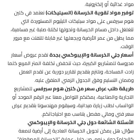
مواد غذائية أو إلكترونية.
توفير مواد تقوية الخرسانة (السيليكات)
نعتمد في كلين
هوم سيرفس على مواد سيليكات الليثيوم المستوردة التي
تتغلغل داخل مسام الخرسانة وتحولها لكتلة صلبة غير مسامية،
مما يطيل من عمر الأرضية ويجعلها غير قابلة للتفتت مع مرور
الوقت.
أسعار جلي الخرسانة والإيبوكسي بجدة
نقدم عروض أسعار
مدروسة للمشاريع الكبيرة، حيث تنخفض تكلفة المتر المربع كلما
زادت المساحة، ونلتزم بتقديم تقارير دورية عن تقدم العمل
وضمان التسليم وفق الجدول الزمني المتفق عليه.
طريقة طلب عرض سعر من كلين هوم سيرفس
للمشاريع
التجارية والصناعية، يمكنكم التواصل معنا عبر الرقم الموحد أو
الواتساب لطلب زيارة ميدانية، وسيقوم مهندسونا بتقديم عرض
سعر فني ومالي مفصل يتناسب مع احتياجاتكم.
الأسئلة الشائعة حول جلي الخرسانة والإيبوكسي
سؤال: هل يمكن تحويل الخرسانة العادية إلى أرضية لامعة
كالرخام؟ جواب: نعم، من خلال عملية “الخرسانة المصقولة”