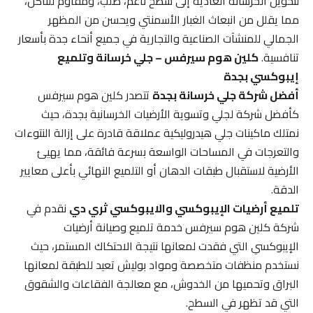
لتحويل الخرسانة العادية إلى سطح ناعم، صلب، ومقاوم للتآكل،
مما يقلل من انبعاث الغبار الأسمنتي ويحسن من المظهر
الجمالي للمنشآت الصناعية والتجارية في جميع أنحاء جدة بأسعار
تنافسية.
كلين هوم سيرفس – جلي خرسانة وتلميع
إيبوكسي بجدة
أفضل شركة جلي خرسانة بجدة
تتصدر كلين هوم سيرفس
كأفضل شركة لجلي وتسوية الأرضيات الخرسانية بجدة، حيث
نمتلك ماكينات جلي هيدروليكية عملاقة قادرة على إزالة النتوءات
والتعرجات في المساحات الواسعة بسرعة فائقة، مما يهيئ
الأرضية لاستقبال طبقات الدهان أو التلميع النهائي بأعلى معايير
الدقة.
تلميع أرضيات الإيبوكسي والايبوكسي ثري دي
نقدم في
شركة كلين هوم سيرفس خدمة تلميع وصيانة أرضيات
الإيبوكسي التي فقدت لمعانها نتيجة الاحتكاك المستمر، حيث
نستخدم منظفات متخصصة ومواد بوليش تعيد للطبقة لمعانها
البراق وتحميها من الخدوش، مع معالجة الفقاعات والشقوق
التي قد تظهر في السطح.