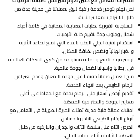
مميزات التعامل مع كلين هوم سيرفس لصيانة الأرضيات
نحن نهتم بتوفير خدمة راقية تليق بعملائنا في مدينة جدة من
خلال الالتزام بالمعايير التالية:
الاستجابة الفورية لطلبات المعاينة المجانية في كافة أحياء
شمال وجنوب جدة لتقييم حالة الأرضيات.
استخدام تقنية الجلي الرطب بالماء التي تمنع تصاعد الأتربة
والغبار نهائياً وتضمن نظافة المكان.
توفير مواد تلميع وحماية مستوردة من كبرى الشركات العالمية
في إيطاليا وإسبانيا لضمان جودة عالمية.
منح العميل ضماناً حقيقياً على جودة اللمعان وعدم تغير لون
الرخام الطبيعي بعد انتهاء الخدمة.
تقديم أرخص أسعار جلي الرخام بجدة مع الحفاظ على أعلى
معايير الجودة والاحترافية الممكنة.
امتلاك عمالة فنية مدربة تمتلك الخبرة الطويلة في التعامل مع
أنواع الرخام الطبيعي النادر والحساس.
الحرص التام على سلامة الأثاث والجدران والباركيه من خلال
التغطية الشاملة أثناء عملية الجلي.