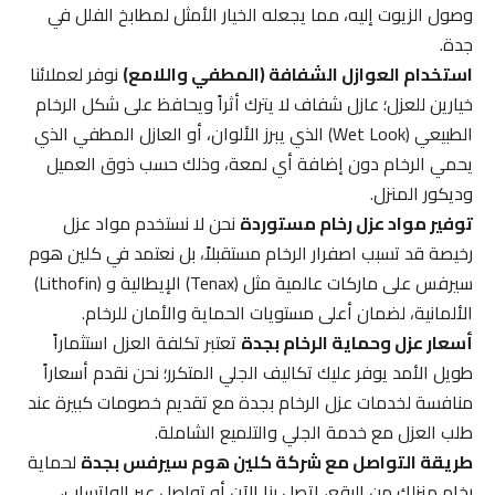
وصول الزيوت إليه، مما يجعله الخيار الأمثل لمطابخ الفلل في
جدة.
استخدام العوازل الشفافة (المطفي واللامع)
نوفر لعملائنا
خيارين للعزل؛ عازل شفاف لا يترك أثراً ويحافظ على شكل الرخام
الطبيعي (Wet Look) الذي يبرز الألوان، أو العازل المطفي الذي
يحمي الرخام دون إضافة أي لمعة، وذلك حسب ذوق العميل
وديكور المنزل.
توفير مواد عزل رخام مستوردة
نحن لا نستخدم مواد عزل
رخيصة قد تسبب اصفرار الرخام مستقبلاً، بل نعتمد في كلين هوم
سيرفس على ماركات عالمية مثل (Tenax) الإيطالية و (Lithofin)
الألمانية، لضمان أعلى مستويات الحماية والأمان للرخام.
أسعار عزل وحماية الرخام بجدة
تعتبر تكلفة العزل استثماراً
طويل الأمد يوفر عليك تكاليف الجلي المتكرر؛ نحن نقدم أسعاراً
منافسة لخدمات عزل الرخام بجدة مع تقديم خصومات كبيرة عند
طلب العزل مع خدمة الجلي والتلميع الشاملة.
طريقة التواصل مع شركة كلين هوم سيرفس بجدة
لحماية
رخام منزلك من البقع، اتصل بنا الآن أو تواصل عبر الواتساب،