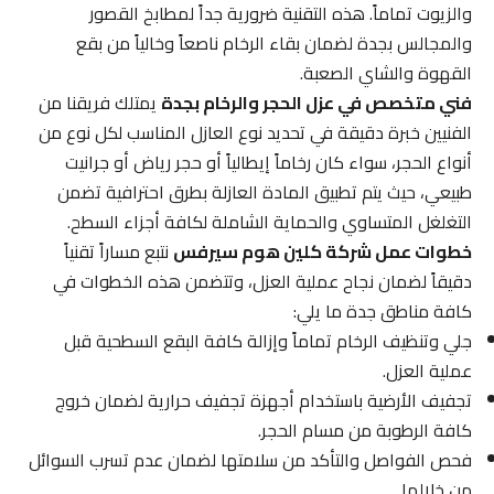
والزيوت تماماً. هذه التقنية ضرورية جداً لمطابخ القصور
والمجالس بجدة لضمان بقاء الرخام ناصعاً وخالياً من بقع
القهوة والشاي الصعبة.
فني متخصص في عزل الحجر والرخام بجدة
يمتلك فريقنا من
الفنيين خبرة دقيقة في تحديد نوع العازل المناسب لكل نوع من
أنواع الحجر، سواء كان رخاماً إيطالياً أو حجر رياض أو جرانيت
طبيعي، حيث يتم تطبيق المادة العازلة بطرق احترافية تضمن
التغلغل المتساوي والحماية الشاملة لكافة أجزاء السطح.
خطوات عمل شركة كلين هوم سيرفس
نتبع مساراً تقنياً
دقيقاً لضمان نجاح عملية العزل، وتتضمن هذه الخطوات في
كافة مناطق جدة ما يلي:
جلي وتنظيف الرخام تماماً وإزالة كافة البقع السطحية قبل
عملية العزل.
تجفيف الأرضية باستخدام أجهزة تجفيف حرارية لضمان خروج
كافة الرطوبة من مسام الحجر.
فحص الفواصل والتأكد من سلامتها لضمان عدم تسرب السوائل
من خلالها.