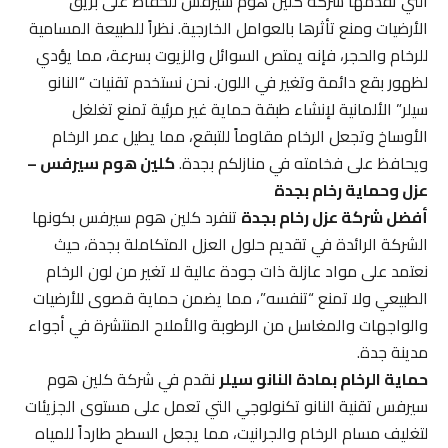
التي تقدمها شركة كلين هوم سيرفس للحفاظ على بريق
الأرضيات ومنع تأثرها بالعوامل الخارجية. نظراً للطبيعة المسامية
للرخام والحجر، فإنه يمتص السوائل والزيوت بسرعة، مما يؤدي
لظهور بقع دائمة وتغير في اللون. نحن نستخدم تقنيات “النانو
سيلر” الألمانية لإنشاء طبقة حماية غير مرئية تمنع تغلغل
الأوساخ وتجعل الرخام مقاوماً للتبقع، مما يطيل عمر الرخام
ويحافظ على فخامته في منازلكم بجدة.
كلين هوم سيرفس –
عزل وحماية رخام بجدة
أفضل شركة عزل رخام بجدة
تنفرد كلين هوم سيرفس بكونها
الشركة الرائدة في تقديم حلول العزل المتكاملة بجدة، حيث
نعتمد على مواد عازلة ذات جودة عالية لا تغير من لون الرخام
الطبيعي ولا تمنع “تنفسه”، مما يضمن حماية قصوى للأرضيات
والواجهات والمغاسل من الرطوبة والأملاح المنتشرة في أجواء
مدينة جدة.
حماية الرخام بمادة النانو سيلر
نقدم في شركة كلين هوم
سيرفس تقنية النانو تكنولوجي التي تعمل على مستوى الجزيئات
لتغليف مسام الرخام والجرانيت، مما يجعل السطح طارداً للمياه