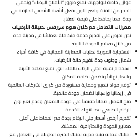
عوازل خاصة للواجهات تمنع ظهور “الأملاح البيضاء” وتحمي
الحجر من التفتت وتغير اللون بفعل أشعة الشمس الحارقة في
جدة، مما يحافظ على قيمة العقار.
مميزات التعامل مع كلين هوم سيرفس لصيانة الأرضيات
نحن نحرص على تقديم خدمة متكاملة لعملائنا في مدينة جدة
من خلال معايير الجودة التالية:
الاستجابة الفورية لطلبات المعاينة المجانية في كافة أحياء
شمال وجنوب جدة لتقييم حالة الأرضيات.
استخدام تقنية الجلي الرطب بالماء التي تمنع تصاعد الأتربة
والغبار نهائياً وتضمن نظافة المكان.
توفير مواد تلميع وحماية مستوردة من كبرى الشركات العالمية
في إيطاليا وإسبانيا لضمان جودة عالمية.
منح العميل ضماناً حقيقياً على جودة اللمعان وعدم تغير لون
الرخام الطبيعي بعد انتهاء الخدمة.
تقديم أرخص أسعار جلي الرخام بجدة مع الحفاظ على أعلى
معايير الجودة والاحترافية الممكنة.
امتلاك عمالة فنية مدربة تمتلك الخبرة الطويلة في التعامل مع