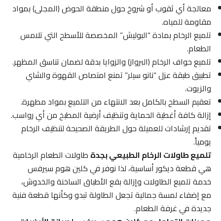
معالجة أي ثقوب أو شروخ حول منطقة الحوض (المجلى) بمواد
مقاومة للمياه.
تلميع الرخام بمادة “البوليش” المخصصة للأسطح التي تلامس
الطعام.
تلميع حواف الرخام (البرواز) والزوايا بدقة لضمان تناسق المظهر.
تطبيق طبقة عزل “نانو سيلر” تمنع امتصاص القهوة والشاي
والزيوت.
تعقيم السطح بالكامل بعد الانتهاء من التلميع بمواد مطهرة.
إزالة كافة أغطية الحماية وتنظيف أرضية المطبخ من أي رواسب.
تقديم إرشادات للعميلة حول الطريقة الصحيحة لتنظيف الرخام
يومياً.
تلميع طاولات الرخام الطبيعي بجدة
طاولات الطعام الرخامية
هي قطعة ديكور أساسية، لذا نوفر في كلين هوم سيرفس
خدمة تلميع الطاولات وإزالة بقع الأطباق الساخنة والخدوش،
مع إضفاء لمسة جمالية تجعل الطاولة تبدو وكأنها قطعة فنية
جديدة في غرفة الطعام.