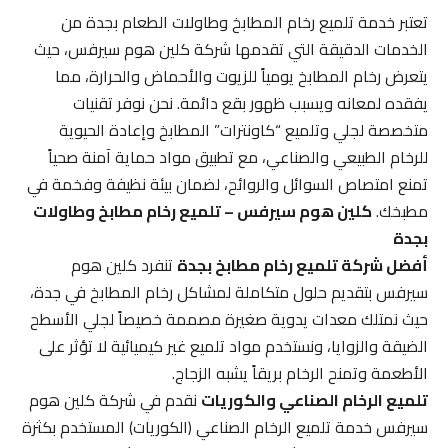
تعتبر خدمة تلميع رخام المطابخ وطاولات الطعام بجدة من
الخدمات الدقيقة التي تقدمها شركة كلين هوم سيرفس، حيث
يتعرض رخام المطابخ يومياً للزيوت والأحماض والحرارة، مما
يفقده لمعانه ويسبب ظهور بقع دائمة. نحن نوفر تقنيات
متخصصة لجلي وتلميع “كاونترات” المطابخ وإعادة الحيوية
للرخام الطبيعي والصناعي، مع تطبيق مواد حماية آمنة صحياً
تمنع امتصاص السوائل والروائح، لضمان بيئة نظيفة وفخمة في
مطبخك.
كلين هوم سيرفس – تلميع رخام مطابخ وطاولات
بجدة
أفضل شركة تلميع رخام مطابخ بجدة
تنفرد كلين هوم
سيرفس بتقديم حلول متكاملة لمشاكل رخام المطابخ في جدة،
حيث نمتلك معدات يدوية صغيرة مصممة خصيصاً لجلي الأسطح
الضيقة والزوايا، ونستخدم مواد تلميع غير كيميائية لا تؤثر على
الأطعمة وتمنح الرخام بريقاً يشبه الزجاج.
تلميع الرخام الصناعي والكوريات
نقدم في شركة كلين هوم
سيرفس خدمة تلميع الرخام الصناعي (الكوريات) المستخدم بكثرة