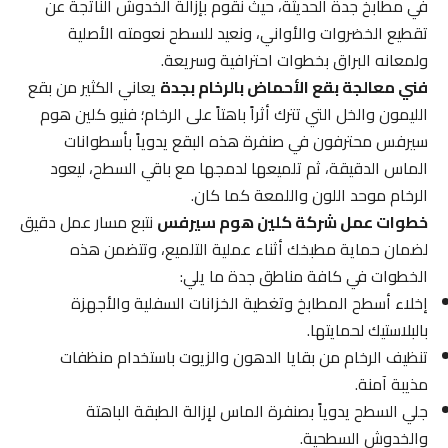
في مطابخ جدة الحديثة، حيث نقوم بإزالة الخدوش الناتجة عن
تقطيع الخضروات والأواني، ونعيد للسطح نعومته الأصلية
ولمعانه البراق بخطوات احترافية وسريعة.
فني معالجة بقع الأحماض بالرخام بجدة
يعاني الكثير من بقع
الليمون والخل التي تترك أثراً باهتاً على الرخام؛ فنيو كلين هوم
سيرفس محترفون في صنفرة هذه البقع يدوياً بأسطوانات
الماس الدقيقة، ثم تلميعها لدمجها مع باقي السطح، ليعود
الرخام موحد اللون واللمعة كما كان.
خطوات عمل شركة كلين هوم سيرفس
نتبع مسار عمل دقيق
لضمان حماية مطبخك أثناء عملية التلميع، وتتضمن هذه
الخطوات في كافة مناطق جدة ما يلي:
إخلاء أسطح المطابخ وتغطية الخزانات السفلية والأجهزة
بالبلاستيك لحمايتها.
تنظيف الرخام من بقايا الدهون والزيوت باستخدام منظفات
مذيبة آمنة.
جلي السطح يدوياً بصنفرة الماس لإزالة الطبقة الباهتة
والخدوش السطحية.