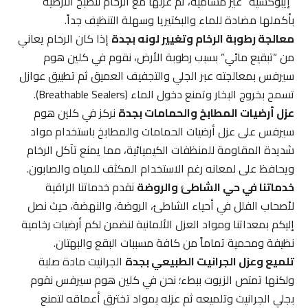
“إيبوكسية” غير مسامية، ثم عزلها مع الرخام لتصبح الأرضية
بأكملها مضادة للماء والبكتيريا وسهلة التنظيف جداً.
معالجة رطوبة الرخام وتغيير لونه بجدة
إذا كان الرخام يعاني
من “تبقيع مائي” بسبب رطوبة الأرض، نقوم في كلين هوم
سيرفس بمعالجته عبر الجلي والتجفيف العميق ثم تطبيق عوازل
تسمح بخروج البخار وتمنع دخول الماء (Breathable Sealers).
عزل أرضيات المطابخ والحمامات بجدة
نركز في كلين هوم
سيرفس على عزل أرضيات الحمامات والمطابخ باستخدام مواد
شديدة المقاومة للمنظفات الكيميائية، مما يمنع تآكل الرخام
ويحافظ على لمعانه رغم الاستخدام المكثف للمياه والصابون.
خدماتنا في حي الشاطئ والروضة
نقدم خدماتنا الراقية
لأصحاب الفلل في أحياء الشاطئ، الروضة، والنهضة، حيث نصل
إليكم بمعداتنا ومواد العزل الألمانية لنضمن لكم أرضيات رخامية
نظيفة ومحمية تماماً من كافة مسببات البقع والبهتان.
تلميع وعزل الجرانيت الطبيعي بجدة
الجرانيت مادة صلبة
ولكنها تمتص الزيوت ببطء؛ نحن في كلين هوم سيرفس نقوم
بجلي الجرانيت وتلميعه ثم عزله بمواد تخترق أعماقه لتمنع