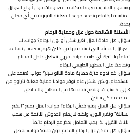
وسيقوم المندوب بتزويدك بكافة المعلومات حول أنواع العوازل
المناسبة لرخامك وتحديد موعد للمعاينة الفورية في أي مكان
بجدة.
الأسئلة الشائعة حول عزل وحماية الرخام
سؤال: هل مادة العزل تغير شكل أو لون الرخام؟ جواب: لا،
العوازل الحديثة التي نستخدمها في كلين هوم سيرفس شفافة
تماماً ولا تترك أي طبقة مرئية، فهي تتغلغل داخل المسام
وتحافظ على المظهر الطبيعي للرخام.
سؤال: كم تدوم فترة حماية مادة النانو سيلر؟ جواب: تعتمد على
الاستخدام، ولكن بشكل عام توفر موادنا حماية فعالة تتراوح من
3 إلى 5 سنوات، وننصح بتجديدها في المطابخ والمناطق
المزدحمة كل سنتين.
سؤال: هل العزل يمنع خدش الرخام؟ جواب: العزل يمنع “البقع
السائلة” وتغير اللون، ولكنه لا يمنع الخدوش الناتجة عن سحب
الأثاث الثقيل، لذا يجب التعامل بحذر مع الرخام دائماً.
سؤال: هل يمكن عزل الرخام القديم دون جليه؟ جواب: يفضل