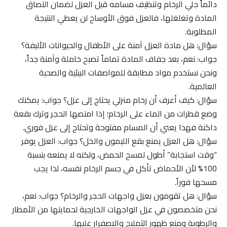
دائماً جلي الرخام وتنظيف مسامه قبل العزل لضمان التصاق
المادة وتغلغلها، فالعزل فوق الأوساخ لن يعطي النتيجة
المطلوبة.
سؤال: هل مادة العزل آمنة على الأطفال والحيوانات الأليفة؟
جواب: نعم، بعد جفاف المادة تماماً تصبح خاملة وآمنة جداً،
ونحن نستخدم مواد مطابقة للمواصفات البيئية والصحية
العالمية.
سؤال: كيف أعرف أن رخام منزلي يحتاج إلى عزل؟ جواب: يمكنك
وضع قطرات من الماء على الرخام؛ إذا امتصها الحجر وترك بقعة
داكنة فهذا يعني أن المسام مفتوحة وتحتاج إلى عزل فوري.
سؤال: هل العزل يمنع بقع الليمون والخل؟ جواب: العزل يوفر
“وقت استجابة” أطول لمسح الحمض، ولكنه لا يمنعه بنسبة
100% لأن الأحماض تأكل في جسم الرخام نفسه، لذا يجب
مسحها فوراً.
سؤال: هل تقومون بعزل واجهات الحجر والرخام؟ جواب: نعم،
نحن متخصصون في عزل الواجهات الخارجية لحمايتها من الأمطار
والرطوبة ومنع ظهور التمليح والاصفرار عليها.