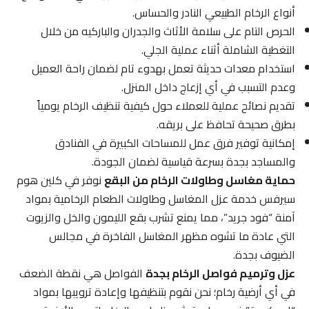
أنواع الرخام الطبيعي النادر والحساس.
الحرص التام على سلامة الأثاث والجدران والباركيه من خلال
التغطية الشاملة أثناء عملية الجلي.
استخدام معدات حديثة تعمل بهدوء تام لضمان راحة العميل
وعدم التسبب في أي إزعاج داخل المنزل.
تقديم نصائح عملية للعملاء حول كيفية تنظيف الرخام يومياً
بطرق صحيحة تحافظ على بريقه.
إمكانية توفير فرق عمل للمساحات الكبيرة في الفنادق
والمساجد بجدة بسرعة قياسية لضمان الجودة.
حماية مغاسل وطاولات الرخام من البقع
نوفر في كلين هوم
سيرفس خدمة عزل المغاسل وطاولات الطعام الرخامية بمواد
آمنة “فود جريد”، مما يمنع تشرب بقع الليمون والخل والزيوت
التي عادة ما تشوه مظهر المغاسل الفاخرة في مجالس
الضيوف بجدة.
عزل وترميم فواصل الرخام بجدة
الفواصل هي نقطة الضعف
في أي أرضية رخام؛ نحن نقوم بتنظيفها وإعادة ترويبها بمواد