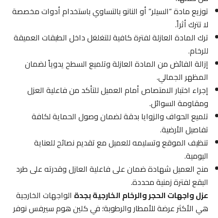
توزيع مادة “السيلر” أو النانو بالتساوي باستخدام أدوات مخصصة
لا تترك أثراً.
ترك المادة العازلة لفترة كافية للتغلغل داخل الطبقات العميقة
للرخام.
إزالة الفائض من المادة العازلة وتلميع السطح يدوياً لضمان
المظهر الجمالي.
إجراء اختبار الامتصاص أمام العميل للتأكد من فاعلية العزل
ومقاومة السوائل.
تلميع الحواف والزوايا بدقة لضمان وصول الحماية لكافة
تفاصيل الأرضية.
تنظيف الموقع وتسليمه للعميل مع تقديم نصائح للعناية
اليومية.
منح العميل شهادة ضمان على فاعلية العازل وقدرته على طرد
البقع لفترة زمنية محددة.
عزل واجهات الحجر والرخام الخارجية بجدة
الواجهات الخارجية
هي الأكثر عرضة للأمطار والرطوبة؛ في كلين هوم سيرفس نوفر