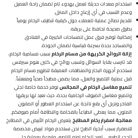
استخدام معدات حديثة تعمل بهدوء تام لضمان راحة العميل
وعدم التسبب في أي إزعاج داخل المنزل.
تقديم نصائح عملية للعملاء حول كيفية تنظيف الرخام يومياً
بطرق صحيحة تحافظ على بريقه.
إمكانية توفير فرق عمل للمساحات الكبيرة في الفنادق
والمساجد بجدة بسرعة قياسية لضمان الجودة.
إزالة الروائح الكريهة من مسام الرخام
بسبب مسامية الرخام،
قد تترسب بقايا السوائل وتسبب روائح؛ في كلين هوم سيرفس
نستخدم أجهزة البخار والمنظفات العميقة لتطهير مسام الرخام
قبل عملية التلميع والعزل، مما يضمن مطبخاً صحياً ومنعشاً.
تلميع مغاسل الرخام في المجالس
نوفر خدمة خاصة لجلي
وتلميع مغاسل الضيوف الرخامية بجدة، حيث نعيد لها بريقها
الفاخر ونزيل أي بقع ناتجة عن استخدام العطور أو الصابون
الملون، مما يعطي انطباعاً بالفخامة والنظافة أمام ضيوفكم.
معالجة اصفرار رخام المطابخ
يتعرض الرخام الأبيض في المطابخ
للاصفرار بسبب أبخرة الطبخ؛ نحن نستخدم مواد تبييض مخصصة
للحجر الطبيعي تعيد للرخام لونه الناصع، متبوعة بعملية جلي