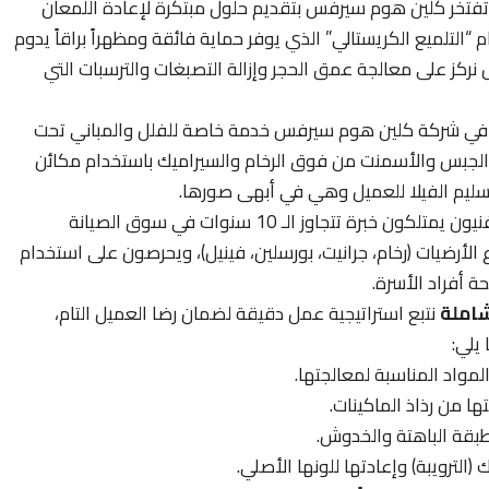
فتخر كلين هوم سيرفس بتقديم حلول مبتكرة لإعادة اللمعان
“التلميع الكريستالي” الذي يوفر حماية فائقة ومظهراً براقاً يدوم
 نركز على معالجة عمق الحجر وإزالة التصبغات والترسبات التي
ي شركة كلين هوم سيرفس خدمة خاصة للفلل والمباني تحت
ت والجبس والأسمنت من فوق الرخام والسيراميك باستخدام مكائن
لتسليم الفيلا للعميل وهي في أبهى صورها.
يعمل لدينا فنيون يمتلكون خبرة تتجاوز الـ 10 سنوات في سوق الصيانة
لأرضيات (رخام، جرانيت، بورسلين، فينيل)، ويحرصون على استخدام
ة أفراد الأسرة.
املة
نتبع استراتيجية عمل دقيقة لضمان رضا العميل التام،
يلي:
المواد المناسبة لمعالجتها.
ها من رذاذ الماكينات.
الطبقة الباهتة والخدوش.
الترويبة) وإعادتها للونها الأصلي.