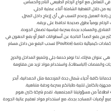
 في التعامل مع أنواع الرخام الطبيعي النادر والحساس.
يه من خلال التغطية الشاملة أثناء عملية الجلي.
راحة العميل وعدم التسبب في أي إزعاج داخل المنزل.
الرخام يومياً بطرق صحيحة تحافظ على بريقه.
الفنادق والمساجد بجدة بسرعة قياسية لضمان الجودة.
ثير من بقع الصدأ الناتجة عن أسطوانات الغاز أو بقع الدهون في
المطابخ؛ نحن في كلين هوم سيرفس نستخدم كمادات كيميائية خاصة (Poultice) تسحب البقع من داخل مسام
ي عنوان منزلك، لذا نوفر خدمة جلي وتلميع المداخل والدرج
جات والمنصات (الباسطات)، واستخدام مواد تزيد من مقاومة
ماتنا كافة أحياء شمال جدة المزدحمة مثل الحمدانية، أبحر
 مجهزة بالكامل لتلبية طلباتكم بسرعة ودقة متناهية.
انطلاقاً من مسؤوليتنا المجتمعية، تقدم شركة كلين هوم
لى 50% على جلي وتلميع أرضيات المساجد بجدة، مع استخدام مواد تعقيم عالية الجودة