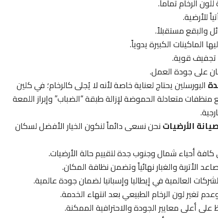
ون الرخام تماماً.
ً للأرضية.
 والبقع مستقبلاً.
ا الماكينات الكبيرة يدوياً.
 تجفيف قوية.
ن على جودة العمل.
دة
البورسلين يحتاج لعناية خاصة لأنه لا يُجلى كالرخام؛ في كلين
نظفات متعادلة الحموضة لإزالة طبقة “الضباب” وإبراز اللمعة
رجية.
يانة الأرضيات
نحن نسعى دائماً لنكون الخيار الأفضل لسكان
ي كافة أحياء شمال وجنوب جدة لتقييم حالة الأرضيات.
اعد الأتربة والغبار نهائياً وتضمن نظافة المكان.
ركات العالمية في إيطاليا وإسبانيا لضمان جودة عالمية.
عدم تغير لون الرخام الطبيعي بعد انتهاء الخدمة.
على أعلى معايير الجودة والاحترافية الممكنة.