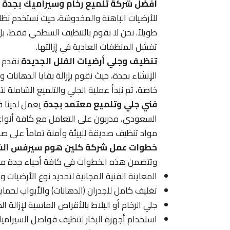
أفضل شركة تلميع رخام وسيراميك بجدة
ت
للأرضيات الباهتة والمخدوشة، حيث نستخدم نظام 
طويلاً. نحن لا نقوم بالتنظيف السطحي فقط، بل
تفشل المنظفات العادية في إزالتها.
تنظيف وجلي أرضيات الفلل الجديدة
نقدم ف
الإنشاء بجدة، حيث نقوم بإزالة بقايا الدهانا
خاصة، ثم نبدأ عملية الجلي والتلميع الشاملة 
فني جلي وتلميع معتمد بجدة
السعودي، مدربون على التعامل مع كافة أنواع ا
مواد تنظيف صديقة للبيئة وآمنة تماماً على صح
خطوات عمل شركة كلين هوم سيرفس الش
وتتضمن هذه الخطوات في كافة أحياء جدة ما 
المعاينة الفنية المجانية لتحديد نوع الأرضيات و
تغليف كامل للجدران (الدهانات) والأبواب لحمايت
جلي الرخام أو البلاط بالأقراص الماسية لإزالة 
استخدام أجهزة البخار لتنظيف فواصل السيراميك (