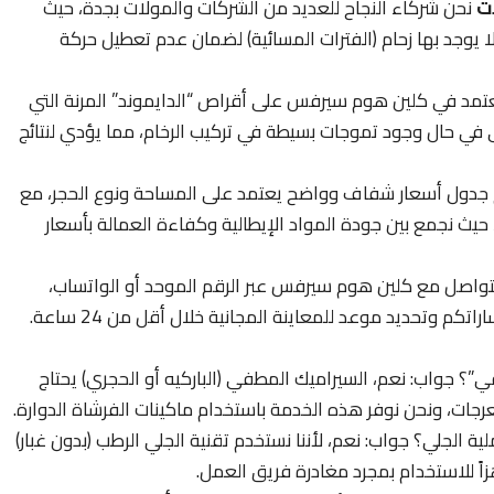
ات
نحن شركاء النجاح للعديد من الشركات والمولات بجدة، حيث
ا يوجد بها زحام (الفترات المسائية) لضمان عدم تعطيل حركة
تمد في كلين هوم سيرفس على أقراص “الدايموند” المرنة التي
ى في حال وجود تموجات بسيطة في تركيب الرخام، مما يؤدي لنتائج
جدول أسعار شفاف وواضح يعتمد على المساحة ونوع الحجر، مع
يث نجمع بين جودة المواد الإيطالية وكفاءة العمالة بأسعار
لتواصل مع كلين هوم سيرفس عبر الرقم الموحد أو الواتساب،
م وتحديد موعد للمعاينة المجانية خلال أقل من 24 ساعة.
 جواب: نعم، السيراميك المطفي (الباركيه أو الحجري) يحتاج
عرجات، ونحن نوفر هذه الخدمة باستخدام ماكينات الفرشاة الدوارة.
الجلي؟ جواب: نعم، لأننا نستخدم تقنية الجلي الرطب (بدون غبار)
اً للاستخدام بمجرد مغادرة فريق العمل.