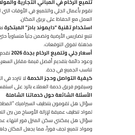
تلميع الرخام في المباني التجارية والمول
نقوم بأعمال الجلي والتلميع في الأوقات التي ل
العمل مع الحفاظ على بريق المكان.
استخدام تقنية “دايموند بادز” المبتكرة
نع
تتبع تضاريس الأرضية وتضمن جلياً متساوياً حت
مذهلة تفوق التوقعات.
أسعار جلي وتلميع الرخام بجدة 2026
نقدم 
وعود دائمة بتقديم أفضل قيمة مقابل السعر، ح
تناسب الجميع في جدة.
كيفية التواصل وحجز الخدمة
لا تتردد في ا
وسيقوم فريق خدمة العملاء بالرد على استفساراتك
الأسئلة الشائعة حول خدماتنا الشاملة
سؤال: هل تقومون بتنظيف السيراميك “المطفي”؟
لمواد تنظيف عميقة لإزالة الأوساخ من بين الت
سؤال: هل يمكنني سكن المنزل فور انتهاء عملية 
ومواد تلميع تجف فوراً، مما يجعل المكان جاهز