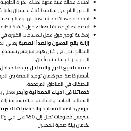
امتلاك عمالة فنية مدربة تمتلك الخبرة الطويلة
الحرص التام على سلامة الأثاث والجدران والبارك
استخدام معدات حديثة تعمل بهدوء تام لضمان 
تقديم نصائح عملية للعملاء حول كيفية تنظيف 
إمكانية توفير فرق عمل للمساحات الكبيرة في 
إزالة بقع الدهون والصدأ الصعبة
يعاني الك
الحجر والرخام بفاعلية وأمان.
خدمة تلميع الدرج والمداخل بجدة
المداخل ه
بأسعار خاصة، مع ضمان توحيد اللمعة بين الدر
الاحتكاك في المناطق المزدحمة.
خدماتنا في أحياء الحمدانية وأبحر
نغطي بخد
الشمالية، الماجد، والصالحية، حيث نوفر سيارات
عروض خاصة للمساجد والجمعيات الخيرية
سيرفس خصومات تصل إ
لضمان بيئة صحية للمصلين.