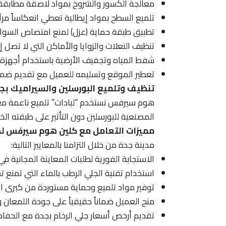
معالجة الكسور والشروخ بمواد لاصقة مطابقة لل
تلميع السطح بمواد إيطالية تعطي انعكاساً مرآتيا
تطبيق طبقة حماية (عزل) لمنع امتصاص السوائل
تنظيف النعلات والزوايا والأماكن التي لا تصل إليه
شفط المياه وتجفيف الأرضية باستخدام أجهزة
تعطير الموقع وتسليمه للعميل مع تقديم ضما
تنظيف وتلميع البورسلين والسيراميك بج
هوم سيرفس نستخدم “لبادات” تلميع ناعمة مع م
المصنعية للبورسلين دون التأثير على طبقته الخا
مميزات التعامل مع كلين هوم سيرفس لص
مدينة جدة من خلال التزامنا بالمعايير التالية:
الاستجابة الفورية لطلبات المعاينة المجانية ف
استخدام تقنية الجلي الرطب بالماء التي تمنع تص
توفير مواد تلميع وحماية مستوردة من كبرى الش
منح العميل ضماناً حقيقياً على جودة اللمعان و
تقديم أرخص أسعار جلي الرخام بجدة مع الحفاظ 