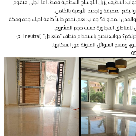
جواب: التنظيف يزيل الأوساخ السطحية فقط، أما الجلي فيقوم
لبقع العميقة وتجديد الأرضية بالكامل.
مدن المجاورة؟ جواب: نعم، نخدم حالياً كافة أحياء جدة ومكة
 للمناطق المجاورة حسب حجم المشروع.
سؤال: كيف أحافظ على لمعان الرخام بعد مغادرتكم؟ جواب: ننصح باستخدام منظف “متعادل” (pH neutral)
ر، ومسح السوائل الملونة فور انسكابها.