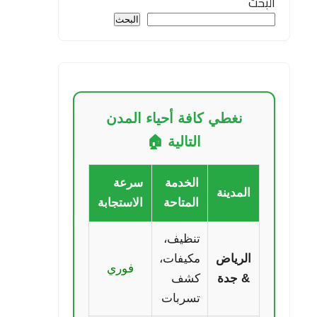
البحث
البحث
نغطي كافة أحياء المدن
التالية 🏠
الخدمة
سرعة
المدينة
المتاحة
الاستجابة
تنظيف،
الرياض
مكيفات،
فوري
& جدة
كشف
تسربات