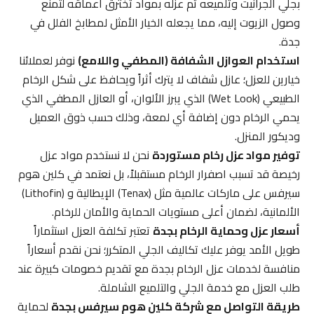
بجلي الجرانيت وتلميعه ثم عزله بمواد تخترق أعماقه لتمنع
وصول الزيوت إليه، مما يجعله الخيار الأمثل لمطابخ الفلل في
جدة.
استخدام العوازل الشفافة (المطفي واللامع)
نوفر لعملائنا
خيارين للعزل؛ عازل شفاف لا يترك أثراً ويحافظ على شكل الرخام
الطبيعي (Wet Look) الذي يبرز الألوان، أو العازل المطفي الذي
يحمي الرخام دون إضافة أي لمعة، وذلك حسب ذوق العميل
وديكور المنزل.
توفير مواد عزل رخام مستوردة
نحن لا نستخدم مواد عزل
رخيصة قد تسبب اصفرار الرخام مستقبلاً، بل نعتمد في كلين هوم
سيرفس على ماركات عالمية مثل (Tenax) الإيطالية و (Lithofin)
الألمانية، لضمان أعلى مستويات الحماية والأمان للرخام.
أسعار عزل وحماية الرخام بجدة
تعتبر تكلفة العزل استثماراً
طويل الأمد يوفر عليك تكاليف الجلي المتكرر؛ نحن نقدم أسعاراً
منافسة لخدمات عزل الرخام بجدة مع تقديم خصومات كبيرة عند
طلب العزل مع خدمة الجلي والتلميع الشاملة.
طريقة التواصل مع شركة كلين هوم سيرفس بجدة
لحماية