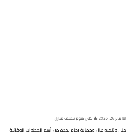
📅 يناير 26, 2026
|
👤 كلين هوم تنظيف منازل
جلى وتلميع عزل وحماية رخام بجدة من أهم الخطوات الوقائية