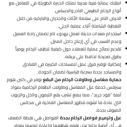
امتلاك عمالة فنية مدربة تمتلك الخبرة الطويلة في التعامل مع
أنواع الرخام الطبيعي النادر والحساس.
الحرص التام على سلامة الأثاث والجدران والباركيه من خلال
التغطية الشاملة أثناء عملية الجلي.
استخدام معدات حديثة تعمل بهدوء تام لضمان راحة العميل
وعدم التسبب في أي إزعاج داخل المنزل.
تقديم نصائح عملية للعملاء حول كيفية تنظيف الرخام يومياً
بطرق صحيحة تحافظ على بريقه.
إمكانية توفير فرق عمل للمساحات الكبيرة في الفنادق
والمساجد بجدة بسرعة قياسية لضمان الجودة.
حماية مغاسل وطاولات الرخام من البقع
نوفر في كلين هوم
سيرفس خدمة عزل المغاسل وطاولات الطعام الرخامية بمواد
آمنة “فود جريد”، مما يمنع تشرب بقع الليمون والخل والزيوت
التي عادة ما تشوه مظهر المغاسل الفاخرة في مجالس
الضيوف بجدة.
عزل وترميم فواصل الرخام بجدة
الفواصل هي نقطة الضعف
في أي أرضية رخام؛ نحن نقوم بتنظيفها وإعادة ترويبها بمواد