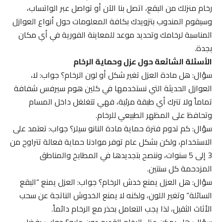
رخام منزلك من البقع، اتصل بنا الآن أو تواصل عبر الواتساب،
وسيقوم المندوب بتزويدك بكافة المعلومات حول أنواع العوازل
المناسبة لرخامك وتحديد موعد للمعاينة الفورية في أي مكان
بجدة.
الأسئلة الشائعة حول عزل وحماية الرخام
سؤال: هل مادة العزل تغير شكل أو لون الرخام؟ جواب: لا،
العوازل الحديثة التي نستخدمها في كلين هوم سيرفس شفافة
تماماً ولا تترك أي طبقة مرئية، فهي تتغلغل داخل المسام
وتحافظ على المظهر الطبيعي للرخام.
سؤال: كم تدوم فترة حماية مادة النانو سيلر؟ جواب: تعتمد على
الاستخدام، ولكن بشكل عام توفر موادنا حماية فعالة تتراوح من
3 إلى 5 سنوات، وننصح بتجديدها في المطابخ والمناطق
المزدحمة كل سنتين.
سؤال: هل العزل يمنع خدش الرخام؟ جواب: العزل يمنع “البقع
السائلة” وتغير اللون، ولكنه لا يمنع الخدوش الناتجة عن سحب
الأثاث الثقيل، لذا يجب التعامل بحذر مع الرخام دائماً.