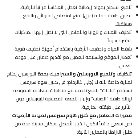
تلميع السطح بمواد إيطالية تعطي انعكاساً مرآتياً للأرضية.
تطبيق طبقة حماية (عزل) لمنع امتصاص السوائل والبقع
مستقبلاً.
تنظيف النعلات والزوايا والأماكن التي لا تصل إليها الماكينات
الكبيرة يدوياً.
شفط المياه وتجفيف الأرضية باستخدام أجهزة تجفيف قوية.
تعطير الموقع وتسليمه للعميل مع تقديم ضمان على جودة
العمل.
تنظيف وتلميع البورسلين والسيراميك بجدة
البورسلين يحتاج
لعناية خاصة لأنه لا يُجلى كالرخام؛ في كلين هوم سيرفس
نستخدم “لبادات” تلميع ناعمة مع منظفات متعادلة الحموضة
لإزالة طبقة “الضباب” وإبراز اللمعة المصنعية للبورسلين دون
التأثير على طبقته الخارجية.
مميزات التعامل مع كلين هوم سيرفس لصيانة الأرضيات
نحن نسعى دائماً لنكون الخيار الأفضل لسكان مدينة جدة من
خلال التزامنا بالمعايير التالية: