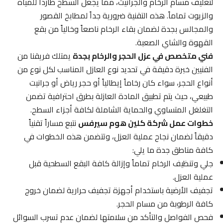
لتغليف مسام الرخام والجرانيت، مما يجعل السطح طارداً للمياه
والزيوت تماماً. هذه التقنية ضرورية جداً لمطابخ القصور
والمجالس بجدة لضمان بقاء الرخام ناصعاً وخالياً من بقع
القهوة والشاي الصعبة.
فني متخصص في عزل الحجر والرخام بجدة
يمتلك فريقنا من
الفنيين خبرة دقيقة في تحديد نوع العازل المناسب لكل نوع من
أنواع الحجر، سواء كان رخاماً إيطالياً أو حجر رياض أو جرانيت
طبيعي، حيث يتم تطبيق المادة العازلة بطرق احترافية تضمن
التغلغل المتساوي والحماية الشاملة لكافة أجزاء السطح.
خطوات عمل شركة كلين هوم سيرفس
نتبع مساراً تقنياً
دقيقاً لضمان نجاح عملية العزل، وتتضمن هذه الخطوات في
كافة مناطق جدة ما يلي:
جلي وتنظيف الرخام تماماً وإزالة كافة البقع السطحية قبل
عملية العزل.
تجفيف الأرضية باستخدام أجهزة تجفيف حرارية لضمان خروج
كافة الرطوبة من مسام الحجر.
فحص الفواصل والتأكد من سلامتها لضمان عدم تسرب السوائل