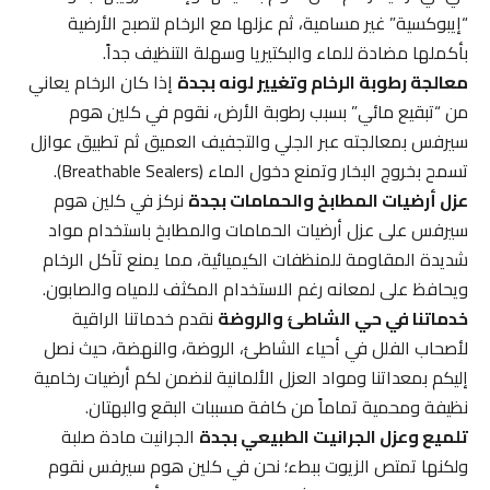
“إيبوكسية” غير مسامية، ثم عزلها مع الرخام لتصبح الأرضية
بأكملها مضادة للماء والبكتيريا وسهلة التنظيف جداً.
معالجة رطوبة الرخام وتغيير لونه بجدة
إذا كان الرخام يعاني
من “تبقيع مائي” بسبب رطوبة الأرض، نقوم في كلين هوم
سيرفس بمعالجته عبر الجلي والتجفيف العميق ثم تطبيق عوازل
تسمح بخروج البخار وتمنع دخول الماء (Breathable Sealers).
عزل أرضيات المطابخ والحمامات بجدة
نركز في كلين هوم
سيرفس على عزل أرضيات الحمامات والمطابخ باستخدام مواد
شديدة المقاومة للمنظفات الكيميائية، مما يمنع تآكل الرخام
ويحافظ على لمعانه رغم الاستخدام المكثف للمياه والصابون.
خدماتنا في حي الشاطئ والروضة
نقدم خدماتنا الراقية
لأصحاب الفلل في أحياء الشاطئ، الروضة، والنهضة، حيث نصل
إليكم بمعداتنا ومواد العزل الألمانية لنضمن لكم أرضيات رخامية
نظيفة ومحمية تماماً من كافة مسببات البقع والبهتان.
تلميع وعزل الجرانيت الطبيعي بجدة
الجرانيت مادة صلبة
ولكنها تمتص الزيوت ببطء؛ نحن في كلين هوم سيرفس نقوم