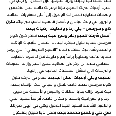
كنت تمتلك فيلا جديدة وتريد تلميعها قبل السكن، أو ترغب في
تجديد أرضيات منزلك القديم، فإننا نوفر لك طاقم عمل متخصص
ومعدات متطورة تضمن لك الوصول إلى أعلى مستويات النظافة
والبريق في وقت قياسي وبأسعار تنافسية تناسب ميزانيتك.
كلين
هوم سيرفس – جلي رخام وتنظيف ارضيات بجدة
أفضل شركة تلميع رخام وسيراميك بجدة
تفتخر كلين هوم
سيرفس بتقديم حلول مبتكرة لإعادة اللمعان للأرضيات الباهتة
والمخدوشة، حيث نستخدم نظام “التلميع الكريستالي” الذي يوفر
حماية فائقة ومظهراً براقاً يدوم طويلاً. نحن لا نقوم بالتنظيف
السطحي فقط، بل نركز على معالجة عمق الحجر وإزالة التصبغات
والترسبات التي تفشل المنظفات العادية في إزالتها.
تنظيف وجلي أرضيات الفلل الجديدة
نقدم في شركة كلين
هوم سيرفس خدمة خاصة للفلل والمباني تحت الإنشاء بجدة،
حيث نقوم بإزالة بقايا الدهانات والجبس والأسمنت من فوق
الرخام والسيراميك باستخدام مكائن خاصة، ثم نبدأ عملية الجلي
والتلميع الشاملة لتسليم الفيلا للعميل وهي في أبهى صورها.
فني جلي وتلميع معتمد بجدة
يعمل لدينا فنيون يمتلكون