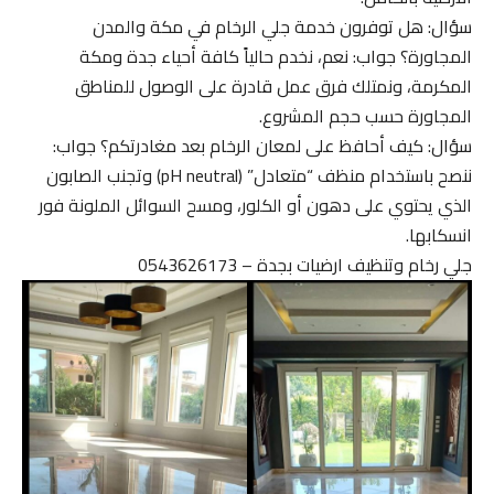
سؤال: هل توفرون خدمة جلي الرخام في مكة والمدن
المجاورة؟ جواب: نعم، نخدم حالياً كافة أحياء جدة ومكة
المكرمة، ونمتلك فرق عمل قادرة على الوصول للمناطق
المجاورة حسب حجم المشروع.
سؤال: كيف أحافظ على لمعان الرخام بعد مغادرتكم؟ جواب:
ننصح باستخدام منظف “متعادل” (pH neutral) وتجنب الصابون
الذي يحتوي على دهون أو الكلور، ومسح السوائل الملونة فور
انسكابها.
جلي رخام وتنظيف ارضيات بجدة – 0543626173