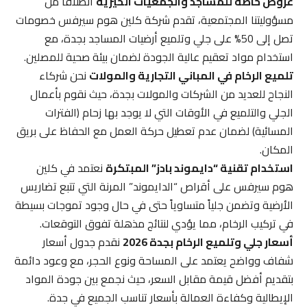
عروض خاصة للمساجد والجمعيات الخيرية
انطلاقاً من
مسؤوليتنا المجتمعية، تقدم شركة كلين هوم سيرفس خصومات
تصل إلى 50% على جلي وتلميع أرضيات المساجد بجدة، مع
استخدام مواد تعقيم عالية الجودة لضمان بيئة صحية للمصلين.
تلميع الرخام في المباني التجارية والمولات
نحن شركاء
النجاح للعديد من الشركات والمولات بجدة، حيث نقوم بأعمال
الجلي والتلميع في الأوقات التي لا يوجد بها زحام (الفترات
المسائية) لضمان عدم تعطيل حركة العمل مع الحفاظ على بريق
المكان.
استخدام تقنية “دايموند بادز” المبتكرة
نعتمد في كلين
هوم سيرفس على أقراص “الدايموند” المرنة التي تتبع تضاريس
الأرضية وتضمن جلياً متساوياً حتى في حال وجود تموجات بسيطة
في تركيب الرخام، مما يؤدي لنتائج مذهلة تفوق التوقعات.
أسعار جلي وتلميع الرخام بجدة 2026
نقدم جدول أسعار
شفاف وواضح يعتمد على المساحة ونوع الحجر، مع وعود دائمة
بتقديم أفضل قيمة مقابل السعر، حيث نجمع بين جودة المواد
الإيطالية وكفاءة العمالة بأسعار تناسب الجميع في جدة.