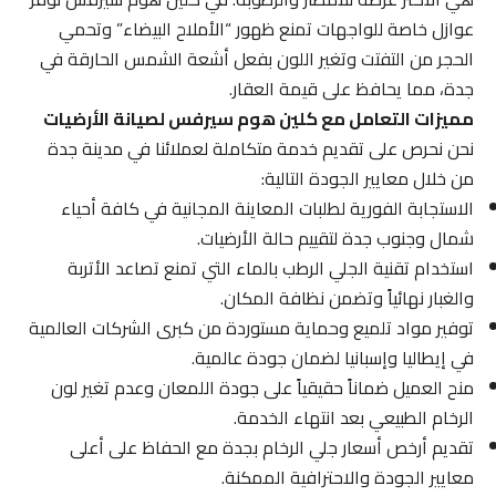
عوازل خاصة للواجهات تمنع ظهور “الأملاح البيضاء” وتحمي
الحجر من التفتت وتغير اللون بفعل أشعة الشمس الحارقة في
جدة، مما يحافظ على قيمة العقار.
مميزات التعامل مع كلين هوم سيرفس لصيانة الأرضيات
نحن نحرص على تقديم خدمة متكاملة لعملائنا في مدينة جدة
من خلال معايير الجودة التالية:
الاستجابة الفورية لطلبات المعاينة المجانية في كافة أحياء
شمال وجنوب جدة لتقييم حالة الأرضيات.
استخدام تقنية الجلي الرطب بالماء التي تمنع تصاعد الأتربة
والغبار نهائياً وتضمن نظافة المكان.
توفير مواد تلميع وحماية مستوردة من كبرى الشركات العالمية
في إيطاليا وإسبانيا لضمان جودة عالمية.
منح العميل ضماناً حقيقياً على جودة اللمعان وعدم تغير لون
الرخام الطبيعي بعد انتهاء الخدمة.
تقديم أرخص أسعار جلي الرخام بجدة مع الحفاظ على أعلى
معايير الجودة والاحترافية الممكنة.