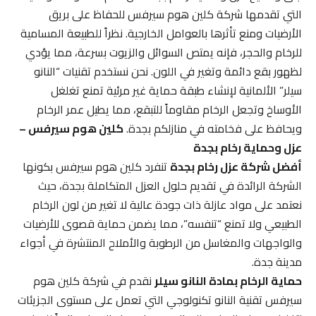
التي تقدمها شركة كلين هوم سيرفس للحفاظ على بريق
الأرضيات ومنع تأثرها بالعوامل الخارجية. نظراً للطبيعة المسامية
للرخام والحجر، فإنه يمتص السوائل والزيوت بسرعة، مما يؤدي
لظهور بقع دائمة وتغير في اللون. نحن نستخدم تقنيات “النانو
سيلر” الألمانية لإنشاء طبقة حماية غير مرئية تمنع تغلغل
الأوساخ وتجعل الرخام مقاوماً للتبقع، مما يطيل عمر الرخام
ويحافظ على فخامته في منازلكم بجدة.
كلين هوم سيرفس –
عزل وحماية رخام بجدة
أفضل شركة عزل رخام بجدة
تنفرد كلين هوم سيرفس بكونها
الشركة الرائدة في تقديم حلول العزل المتكاملة بجدة، حيث
نعتمد على مواد عازلة ذات جودة عالية لا تغير من لون الرخام
الطبيعي ولا تمنع “تنفسه”، مما يضمن حماية قصوى للأرضيات
والواجهات والمغاسل من الرطوبة والأملاح المنتشرة في أجواء
مدينة جدة.
حماية الرخام بمادة النانو سيلر
نقدم في شركة كلين هوم
سيرفس تقنية النانو تكنولوجي التي تعمل على مستوى الجزيئات