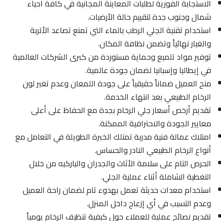
الاستجابة الفورية لطلبات المعاينة المجانية في كافة أحياء
شمال وجنوب جدة لتقييم حالة الأرضيات.
استخدام تقنية الجلي الرطب بالماء التي تمنع تصاعد الأتربة
والغبار نهائياً وتضمن نظافة المكان.
توفير مواد تلميع وحماية مستوردة من كبرى الشركات العالمية
في إيطاليا وإسبانيا لضمان جودة عالمية.
منح العميل ضماناً حقيقياً على جودة اللمعان وعدم تغير لون
الرخام الطبيعي بعد انتهاء الخدمة.
تقديم أرخص أسعار جلي الرخام بجدة مع الحفاظ على أعلى
معايير الجودة والاحترافية الممكنة.
امتلاك عمالة فنية مدربة تمتلك الخبرة الطويلة في التعامل مع
أنواع الرخام الطبيعي النادر والحساس.
الحرص التام على سلامة الأثاث والجدران والباركيه من خلال
التغطية الشاملة أثناء عملية الجلي.
استخدام معدات حديثة تعمل بهدوء تام لضمان راحة العميل
وعدم التسبب في أي إزعاج داخل المنزل.
تقديم نصائح عملية للعملاء حول كيفية تنظيف الرخام يومياً