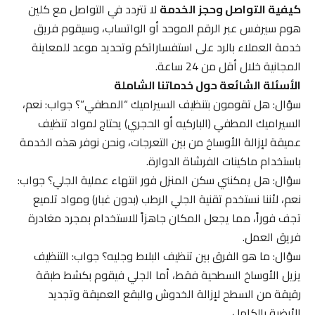
كيفية التواصل وحجز الخدمة
لا تتردد في التواصل مع كلين
هوم سيرفس عبر الرقم الموحد أو الواتساب، وسيقوم فريق
خدمة العملاء بالرد على استفساراتكم وتحديد موعد للمعاينة
المجانية خلال أقل من 24 ساعة.
الأسئلة الشائعة حول خدماتنا الشاملة
سؤال: هل تقومون بتنظيف السيراميك “المطفي”؟ جواب: نعم،
السيراميك المطفي (الباركيه أو الحجري) يحتاج لمواد تنظيف
عميقة لإزالة الأوساخ من بين التعرجات، ونحن نوفر هذه الخدمة
باستخدام ماكينات الفرشاة الدوارة.
سؤال: هل يمكنني سكن المنزل فور انتهاء عملية الجلي؟ جواب:
نعم، لأننا نستخدم تقنية الجلي الرطب (بدون غبار) ومواد تلميع
تجف فوراً، مما يجعل المكان جاهزاً للاستخدام بمجرد مغادرة
فريق العمل.
سؤال: ما هو الفرق بين تنظيف البلاط وجليه؟ جواب: التنظيف
يزيل الأوساخ السطحية فقط، أما الجلي فيقوم بكشط طبقة
رقيقة من السطح لإزالة الخدوش والبقع العميقة وتجديد
الأرضية بالكامل.