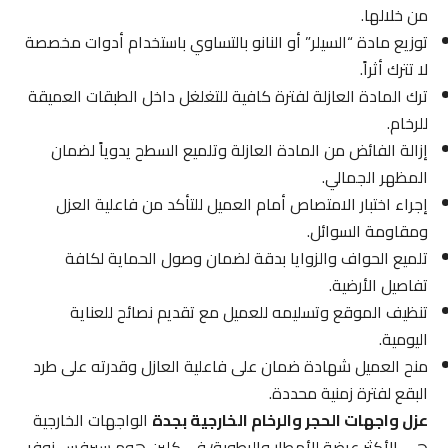
من خلالها.
توزيع مادة “السيلر” أو النانو بالتساوي باستخدام أدوات مخصصة
لا تترك أثراً.
ترك المادة العازلة لفترة كافية للتغلغل داخل الطبقات العميقة
للرخام.
إزالة الفائض من المادة العازلة وتلميع السطح يدوياً لضمان
المظهر الجمالي.
إجراء اختبار الامتصاص أمام العميل للتأكد من فاعلية العزل
ومقاومة السوائل.
تلميع الحواف والزوايا بدقة لضمان وصول الحماية لكافة
تفاصيل الأرضية.
تنظيف الموقع وتسليمه للعميل مع تقديم نصائح للعناية
اليومية.
منح العميل شهادة ضمان على فاعلية العازل وقدرته على طرد
البقع لفترة زمنية محددة.
عزل واجهات الحجر والرخام الخارجية بجدة
الواجهات الخارجية
هي الأكثر عرضة للأمطار والرطوبة؛ في كلين هوم سيرفس نوفر