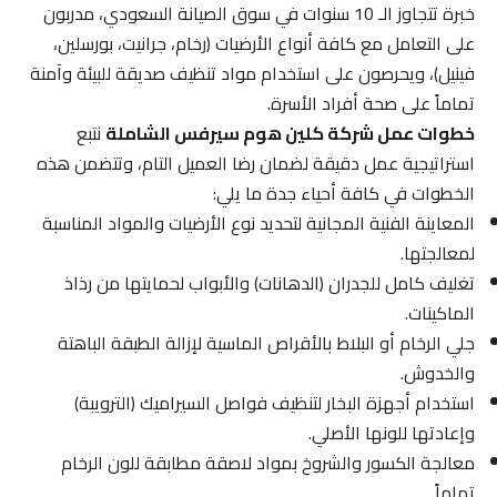
خبرة تتجاوز الـ 10 سنوات في سوق الصيانة السعودي، مدربون
على التعامل مع كافة أنواع الأرضيات (رخام، جرانيت، بورسلين،
فينيل)، ويحرصون على استخدام مواد تنظيف صديقة للبيئة وآمنة
تماماً على صحة أفراد الأسرة.
خطوات عمل شركة كلين هوم سيرفس الشاملة
نتبع
استراتيجية عمل دقيقة لضمان رضا العميل التام، وتتضمن هذه
الخطوات في كافة أحياء جدة ما يلي:
المعاينة الفنية المجانية لتحديد نوع الأرضيات والمواد المناسبة
لمعالجتها.
تغليف كامل للجدران (الدهانات) والأبواب لحمايتها من رذاذ
الماكينات.
جلي الرخام أو البلاط بالأقراص الماسية لإزالة الطبقة الباهتة
والخدوش.
استخدام أجهزة البخار لتنظيف فواصل السيراميك (الترويبة)
وإعادتها للونها الأصلي.
معالجة الكسور والشروخ بمواد لاصقة مطابقة للون الرخام
تماماً.