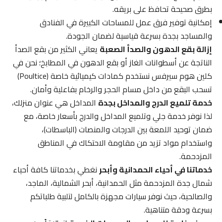
بطرق صحيحة تحافظ على بريقه.
إمكانية توفير فرق عمل للمساحات الكبيرة في الفنادق
والمساجد بجدة بسرعة قياسية لضمان الجودة.
إزالة بقع الدهون والصدأ الصعبة
يعاني الكثير من بقع الصدأ
الناتجة عن أسطوانات الغاز أو بقع الدهون في المطابخ؛ نحن في
كلين هوم سيرفس نستخدم كمادات كيميائية خاصة (Poultice)
تسحب البقع من داخل مسام الحجر والرخام بفاعلية وأمان.
خدمة تلميع الدرج والمداخل بجدة
المداخل هي عنوان منزلك،
لذا نوفر خدمة جلي وتلميع المداخل والدرج بأسعار خاصة، مع
ضمان توحيد اللمعة بين الدرجات والمنصات (الباسطات)،
واستخدام مواد تزيد من مقاومة الاحتكاك في المناطق
المزدحمة.
خدماتنا في أحياء الحمدانية وأبحر
نغطي بخدماتنا كافة أحياء
شمال جدة المزدحمة مثل الحمدانية، أبحر الشمالية، الماجد،
والصالحية، حيث نوفر سيارات مجهزة بالكامل لتلبية طلباتكم
بسرعة ودقة متناهية.