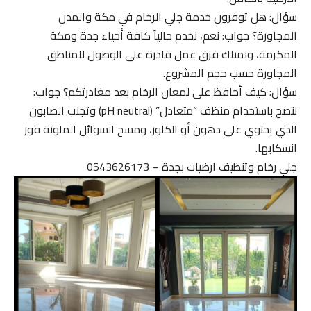
سؤال: هل توفرون خدمة جلي الرخام في مكة والمدن
المجاورة؟ جواب: نعم، نخدم حالياً كافة أحياء جدة ومكة
المكرمة، ونمتلك فرق عمل قادرة على الوصول للمناطق
المجاورة حسب حجم المشروع.
سؤال: كيف أحافظ على لمعان الرخام بعد مغادرتكم؟ جواب:
ننصح باستخدام منظف “متعادل” (pH neutral) وتجنب الصابون
الذي يحتوي على دهون أو الكلور، ومسح السوائل الملونة فور
انسكابها.
جلي رخام وتنظيف ارضيات بجدة – 0543626173