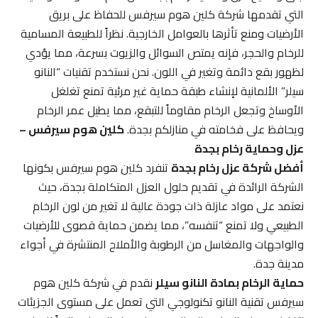
التي تقدمها شركة كلين هوم سيرفس للحفاظ على بريق
الأرضيات ومنع تأثرها بالعوامل الخارجية. نظراً للطبيعة المسامية
للرخام والحجر، فإنه يمتص السوائل والزيوت بسرعة، مما يؤدي
لظهور بقع دائمة وتغير في اللون. نحن نستخدم تقنيات “النانو
سيلر” الألمانية لإنشاء طبقة حماية غير مرئية تمنع تغلغل
الأوساخ وتجعل الرخام مقاوماً للتبقع، مما يطيل عمر الرخام
ويحافظ على فخامته في منازلكم بجدة.
كلين هوم سيرفس –
عزل وحماية رخام بجدة
أفضل شركة عزل رخام بجدة
تنفرد كلين هوم سيرفس بكونها
الشركة الرائدة في تقديم حلول العزل المتكاملة بجدة، حيث
نعتمد على مواد عازلة ذات جودة عالية لا تغير من لون الرخام
الطبيعي ولا تمنع “تنفسه”، مما يضمن حماية قصوى للأرضيات
والواجهات والمغاسل من الرطوبة والأملاح المنتشرة في أجواء
مدينة جدة.
حماية الرخام بمادة النانو سيلر
نقدم في شركة كلين هوم
سيرفس تقنية النانو تكنولوجي التي تعمل على مستوى الجزيئات