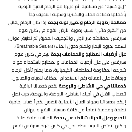
“إيبوكسية” غير مسامية، ثم عزلها مع الرخام لتصبح الأرضية
بأكملها مضادة للماء والبكتيريا وسهلة التنظيف جداً.
معالجة رطوبة الرخام وتغيير لونه بجدة
إذا كان الرخام يعاني
من “تبقيع مائي” بسبب رطوبة الأرض، نقوم في كلين هوم
سيرفس بمعالجته عبر الجلي والتجفيف العميق ثم تطبيق عوازل
تسمح بخروج البخار وتمنع دخول الماء (Breathable Sealers).
عزل أرضيات المطابخ والحمامات بجدة
نركز في كلين هوم
سيرفس على عزل أرضيات الحمامات والمطابخ باستخدام مواد
شديدة المقاومة للمنظفات الكيميائية، مما يمنع تآكل الرخام
ويحافظ على لمعانه رغم الاستخدام المكثف للمياه والصابون.
خدماتنا في حي الشاطئ والروضة
نقدم خدماتنا الراقية
لأصحاب الفلل في أحياء الشاطئ، الروضة، والنهضة، حيث نصل
إليكم بمعداتنا ومواد العزل الألمانية لنضمن لكم أرضيات رخامية
نظيفة ومحمية تماماً من كافة مسببات البقع والبهتان.
تلميع وعزل الجرانيت الطبيعي بجدة
الجرانيت مادة صلبة
ولكنها تمتص الزيوت ببطء؛ نحن في كلين هوم سيرفس نقوم