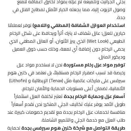
بجلي الجرانيت وتلميعه ثم عزله بمواد تخترق أعماقه لتمنع
وصول الزيوت إليه، مما يجعله الخيار الأمثل لمطابخ الفلل في
جدة.
استخدام العوازل الشفافة (المطفي واللامع)
نوفر لعملائنا
خيارين للعزل؛ عازل شفاف لا يترك أثراً ويحافظ على شكل الرخام
الطبيعي (Wet Look) الذي يبرز الألوان، أو العازل المطفي الذي
يحمي الرخام دون إضافة أي لمعة، وذلك حسب ذوق العميل
وديكور المنزل.
توفير مواد عزل رخام مستوردة
نحن لا نستخدم مواد عزل
رخيصة قد تسبب اصفرار الرخام مستقبلاً، بل نعتمد في كلين هوم
سيرفس على ماركات عالمية مثل (Tenax) الإيطالية و (Lithofin)
الألمانية، لضمان أعلى مستويات الحماية والأمان للرخام.
أسعار عزل وحماية الرخام بجدة
تعتبر تكلفة العزل استثماراً
طويل الأمد يوفر عليك تكاليف الجلي المتكرر؛ نحن نقدم أسعاراً
منافسة لخدمات عزل الرخام بجدة مع تقديم خصومات كبيرة عند
طلب العزل مع خدمة الجلي والتلميع الشاملة.
طريقة التواصل مع شركة كلين هوم سيرفس بجدة
لحماية