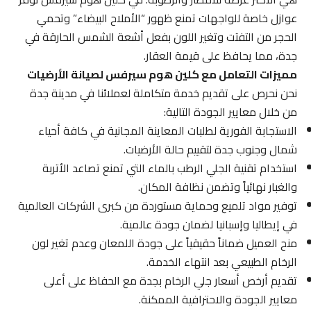
عوازل خاصة للواجهات تمنع ظهور “الأملاح البيضاء” وتحمي
الحجر من التفتت وتغير اللون بفعل أشعة الشمس الحارقة في
جدة، مما يحافظ على قيمة العقار.
مميزات التعامل مع كلين هوم سيرفس لصيانة الأرضيات
نحن نحرص على تقديم خدمة متكاملة لعملائنا في مدينة جدة
من خلال معايير الجودة التالية:
الاستجابة الفورية لطلبات المعاينة المجانية في كافة أحياء
شمال وجنوب جدة لتقييم حالة الأرضيات.
استخدام تقنية الجلي الرطب بالماء التي تمنع تصاعد الأتربة
والغبار نهائياً وتضمن نظافة المكان.
توفير مواد تلميع وحماية مستوردة من كبرى الشركات العالمية
في إيطاليا وإسبانيا لضمان جودة عالمية.
منح العميل ضماناً حقيقياً على جودة اللمعان وعدم تغير لون
الرخام الطبيعي بعد انتهاء الخدمة.
تقديم أرخص أسعار جلي الرخام بجدة مع الحفاظ على أعلى
معايير الجودة والاحترافية الممكنة.