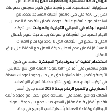
عروض خاصة للمساجد والجمعيات الخيرية
انطلاقاً من
مسؤوليتنا المجتمعية، تقدم شركة كلين هوم سيرفس خصومات
تصل إلى 50% على جلي وتلميع أرضيات المساجد بجدة، مع
استخدام مواد تعقيم عالية الجودة لضمان بيئة صحية للمصلين.
تلميع الرخام في المباني التجارية والمولات
نحن شركاء
النجاح للعديد من الشركات والمولات بجدة، حيث نقوم بأعمال
الجلي والتلميع في الأوقات التي لا يوجد بها زحام (الفترات
المسائية) لضمان عدم تعطيل حركة العمل مع الحفاظ على بريق
المكان.
استخدام تقنية “دايموند بادز” المبتكرة
نعتمد في كلين
هوم سيرفس على أقراص “الدايموند” المرنة التي تتبع تضاريس
الأرضية وتضمن جلياً متساوياً حتى في حال وجود تموجات بسيطة
في تركيب الرخام، مما يؤدي لنتائج مذهلة تفوق التوقعات.
أسعار جلي وتلميع الرخام بجدة 2026
نقدم جدول أسعار
شفاف وواضح يعتمد على المساحة ونوع الحجر، مع وعود دائمة
بتقديم أفضل قيمة مقابل السعر، حيث نجمع بين جودة المواد
الإيطالية وكفاءة العمالة بأسعار تناسب الجميع في جدة.