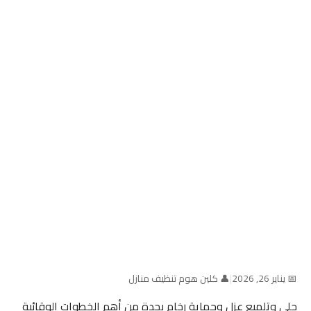
📅 يناير 26, 2026
|
👤 كلين هوم تنظيف منازل
جلى وتلميع عزل وحماية رخام بجدة من أهم الخطوات الوقائية