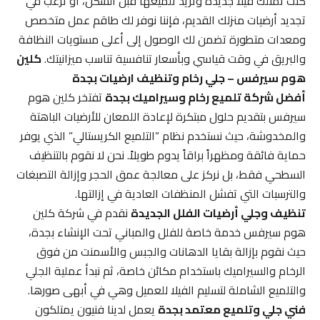
كنت تمتلك فيلا جديدة وتريد تلميعها قبل السكن، أو ترغب في
تجديد أرضيات منزلك القديم، فإننا نوفر لك طاقم عمل متخصص
ومعدات متطورة تضمن لك الوصول إلى أعلى مستويات النظافة
والبريق في وقت قياسي وبأسعار تنافسية تناسب ميزانيتك.
كلين
هوم سيرفس – جلي رخام وتنظيف ارضيات بجدة
أفضل شركة تلميع رخام وسيراميك بجدة
تفتخر كلين هوم
سيرفس بتقديم حلول مبتكرة لإعادة اللمعان للأرضيات الباهتة
والمخدوشة، حيث نستخدم نظام “التلميع الكريستالي” الذي يوفر
حماية فائقة ومظهراً براقاً يدوم طويلاً. نحن لا نقوم بالتنظيف
السطحي فقط، بل نركز على معالجة عمق الحجر وإزالة التصبغات
والترسبات التي تفشل المنظفات العادية في إزالتها.
تنظيف وجلي أرضيات الفلل الجديدة
نقدم في شركة كلين
هوم سيرفس خدمة خاصة للفلل والمباني تحت الإنشاء بجدة،
حيث نقوم بإزالة بقايا الدهانات والجبس والأسمنت من فوق
الرخام والسيراميك باستخدام مكائن خاصة، ثم نبدأ عملية الجلي
والتلميع الشاملة لتسليم الفيلا للعميل وهي في أبهى صورها.
فني جلي وتلميع معتمد بجدة
يعمل لدينا فنيون يمتلكون