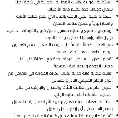
الاستجابة الفورية لطلبات المعاينة المجانية في كافة أحياء
شمال وجنوب جدة لتقييم حالة الأرضيات.
استخدام تقنية الجلي الرطب بالماء التي تمنع تصاعد الأتربة
والغبار نهائياً وتضمن نظافة المكان.
توفير مواد تلميع وحماية مستوردة من كبرى الشركات العالمية
في إيطاليا وإسبانيا لضمان جودة عالمية.
منح العميل ضماناً حقيقياً على جودة اللمعان وعدم تغير لون
الرخام الطبيعي بعد انتهاء الخدمة.
تقديم أرخص أسعار جلي الرخام بجدة مع الحفاظ على أعلى
معايير الجودة والاحترافية الممكنة.
امتلاك عمالة فنية مدربة تمتلك الخبرة الطويلة في التعامل مع
أنواع الرخام الطبيعي النادر والحساس.
الحرص التام على سلامة الأثاث والجدران والباركيه من خلال
التغطية الشاملة أثناء عملية الجلي.
استخدام معدات حديثة تعمل بهدوء تام لضمان راحة العميل
وعدم التسبب في أي إزعاج داخل المنزل.
تقديم نصائح عملية للعملاء حول كيفية تنظيف الرخام يومياً