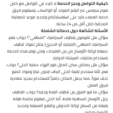
كيفية التواصل وحجز الخدمة
لا تتردد في التواصل مع كلين
هوم سيرفس عبر الرقم الموحد أو الواتساب، وسيقوم فريق
خدمة العملاء بالرد على استفساراتكم وتحديد موعد للمعاينة
المجانية خلال أقل من 24 ساعة.
الأسئلة الشائعة حول خدماتنا الشاملة
سؤال: هل تقومون بتنظيف السيراميك “المطفي”؟ جواب: نعم،
السيراميك المطفي (الباركيه أو الحجري) يحتاج لمواد تنظيف
عميقة لإزالة الأوساخ من بين التعرجات، ونحن نوفر هذه الخدمة
باستخدام ماكينات الفرشاة الدوارة.
سؤال: هل يمكنني سكن المنزل فور انتهاء عملية الجلي؟ جواب:
نعم، لأننا نستخدم تقنية الجلي الرطب (بدون غبار) ومواد تلميع
تجف فوراً، مما يجعل المكان جاهزاً للاستخدام بمجرد مغادرة
فريق العمل.
سؤال: ما هو الفرق بين تنظيف البلاط وجليه؟ جواب: التنظيف
يزيل الأوساخ السطحية فقط، أما الجلي فيقوم بكشط طبقة
رقيقة من السطح لإزالة الخدوش والبقع العميقة وتجديد
الأرضية بالكامل.