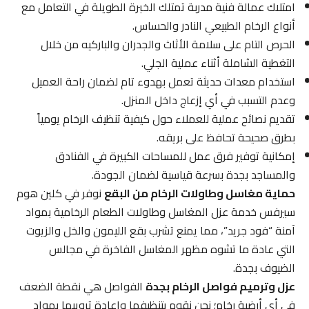
امتلاك عمالة فنية مدربة تمتلك الخبرة الطويلة في التعامل مع
أنواع الرخام الطبيعي النادر والحساس.
الحرص التام على سلامة الأثاث والجدران والباركيه من خلال
التغطية الشاملة أثناء عملية الجلي.
استخدام معدات حديثة تعمل بهدوء تام لضمان راحة العميل
وعدم التسبب في أي إزعاج داخل المنزل.
تقديم نصائح عملية للعملاء حول كيفية تنظيف الرخام يومياً
بطرق صحيحة تحافظ على بريقه.
إمكانية توفير فرق عمل للمساحات الكبيرة في الفنادق
والمساجد بجدة بسرعة قياسية لضمان الجودة.
حماية مغاسل وطاولات الرخام من البقع
نوفر في كلين هوم
سيرفس خدمة عزل المغاسل وطاولات الطعام الرخامية بمواد
آمنة “فود جريد”، مما يمنع تشرب بقع الليمون والخل والزيوت
التي عادة ما تشوه مظهر المغاسل الفاخرة في مجالس
الضيوف بجدة.
عزل وترميم فواصل الرخام بجدة
الفواصل هي نقطة الضعف
في أي أرضية رخام؛ نحن نقوم بتنظيفها وإعادة ترويبها بمواد