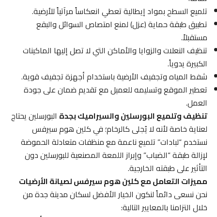
تلميع السطح بمواد إيطالية تعطي انعكاساً مرآتياً للأرضية.
تطبيق طبقة حماية (عزل) لمنع امتصاص السوائل والبقع
مستقبلاً.
تنظيف النعلات والزوايا والأماكن التي لا تصل إليها الماكينات
الكبيرة يدوياً.
شفط المياه وتجفيف الأرضية باستخدام أجهزة تجفيف قوية.
تعطير الموقع وتسليمه للعميل مع تقديم ضمان على جودة
العمل.
تنظيف وتلميع البورسلين والسيراميك بجدة
البورسلين يحتاج
لعناية خاصة لأنه لا يُجلى كالرخام؛ في كلين هوم سيرفس
نستخدم “لبادات” تلميع ناعمة مع منظفات متعادلة الحموضة
لإزالة طبقة “الضباب” وإبراز اللمعة المصنعية للبورسلين دون
التأثير على طبقته الخارجية.
مميزات التعامل مع كلين هوم سيرفس لصيانة الأرضيات
نحن نسعى دائماً لنكون الخيار الأفضل لسكان مدينة جدة من
خلال التزامنا بالمعايير التالية: