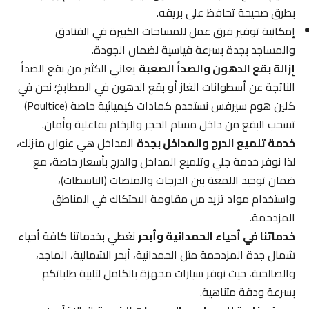
بطرق صحيحة تحافظ على بريقه.
إمكانية توفير فرق عمل للمساحات الكبيرة في الفنادق
والمساجد بجدة بسرعة قياسية لضمان الجودة.
إزالة بقع الدهون والصدأ الصعبة
يعاني الكثير من بقع الصدأ
الناتجة عن أسطوانات الغاز أو بقع الدهون في المطابخ؛ نحن في
كلين هوم سيرفس نستخدم كمادات كيميائية خاصة (Poultice)
تسحب البقع من داخل مسام الحجر والرخام بفاعلية وأمان.
خدمة تلميع الدرج والمداخل بجدة
المداخل هي عنوان منزلك،
لذا نوفر خدمة جلي وتلميع المداخل والدرج بأسعار خاصة، مع
ضمان توحيد اللمعة بين الدرجات والمنصات (الباسطات)،
واستخدام مواد تزيد من مقاومة الاحتكاك في المناطق
المزدحمة.
خدماتنا في أحياء الحمدانية وأبحر
نغطي بخدماتنا كافة أحياء
شمال جدة المزدحمة مثل الحمدانية، أبحر الشمالية، الماجد،
والصالحية، حيث نوفر سيارات مجهزة بالكامل لتلبية طلباتكم
بسرعة ودقة متناهية.