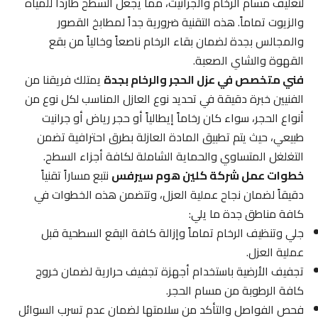
لتغليف مسام الرخام والجرانيت، مما يجعل السطح طارداً للمياه
والزيوت تماماً. هذه التقنية ضرورية جداً لمطابخ القصور
والمجالس بجدة لضمان بقاء الرخام ناصعاً وخالياً من بقع
القهوة والشاي الصعبة.
فني متخصص في عزل الحجر والرخام بجدة
يمتلك فريقنا من
الفنيين خبرة دقيقة في تحديد نوع العازل المناسب لكل نوع من
أنواع الحجر، سواء كان رخاماً إيطالياً أو حجر رياض أو جرانيت
طبيعي، حيث يتم تطبيق المادة العازلة بطرق احترافية تضمن
التغلغل المتساوي والحماية الشاملة لكافة أجزاء السطح.
خطوات عمل شركة كلين هوم سيرفس
نتبع مساراً تقنياً
دقيقاً لضمان نجاح عملية العزل، وتتضمن هذه الخطوات في
كافة مناطق جدة ما يلي:
جلي وتنظيف الرخام تماماً وإزالة كافة البقع السطحية قبل
عملية العزل.
تجفيف الأرضية باستخدام أجهزة تجفيف حرارية لضمان خروج
كافة الرطوبة من مسام الحجر.
فحص الفواصل والتأكد من سلامتها لضمان عدم تسرب السوائل