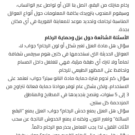
رخام منزلك من البقع، اتصل بنا الآن أو تواصل عبر الواتساب،
وسيقوم المندوب بتزويدك بكافة المعلومات حول أنواع العوازل
المناسبة لرخامك وتحديد موعد للمعاينة الفورية في أي مكان
بجدة.
الأسئلة الشائعة حول عزل وحماية الرخام
سؤال: هل مادة العزل تغير شكل أو لون الرخام؟ جواب: لا،
العوازل الحديثة التي نستخدمها في كلين هوم سيرفس شفافة
تماماً ولا تترك أي طبقة مرئية، فهي تتغلغل داخل المسام
وتحافظ على المظهر الطبيعي للرخام.
سؤال: كم تدوم فترة حماية مادة النانو سيلر؟ جواب: تعتمد على
الاستخدام، ولكن بشكل عام توفر موادنا حماية فعالة تتراوح من
3 إلى 5 سنوات، وننصح بتجديدها في المطابخ والمناطق
المزدحمة كل سنتين.
سؤال: هل العزل يمنع خدش الرخام؟ جواب: العزل يمنع “البقع
السائلة” وتغير اللون، ولكنه لا يمنع الخدوش الناتجة عن سحب
الأثاث الثقيل، لذا يجب التعامل بحذر مع الرخام دائماً.