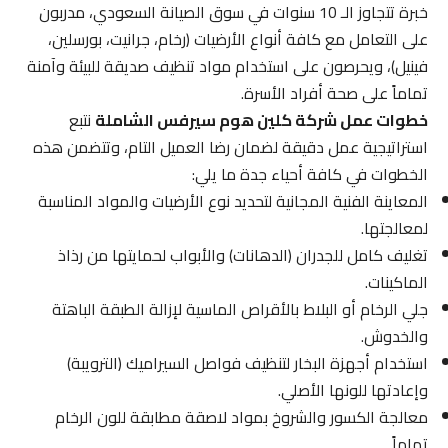
خبرة تتجاوز الـ 10 سنوات في سوق الصيانة السعودي، مدربون
على التعامل مع كافة أنواع الأرضيات (رخام، جرانيت، بورسلين،
فينيل)، ويحرصون على استخدام مواد تنظيف صديقة للبيئة وآمنة
تماماً على صحة أفراد الأسرة.
خطوات عمل شركة كلين هوم سيرفس الشاملة
نتبع
استراتيجية عمل دقيقة لضمان رضا العميل التام، وتتضمن هذه
الخطوات في كافة أحياء جدة ما يلي:
المعاينة الفنية المجانية لتحديد نوع الأرضيات والمواد المناسبة
لمعالجتها.
تغليف كامل للجدران (الدهانات) والأبواب لحمايتها من رذاذ
الماكينات.
جلي الرخام أو البلاط بالأقراص الماسية لإزالة الطبقة الباهتة
والخدوش.
استخدام أجهزة البخار لتنظيف فواصل السيراميك (الترويبة)
وإعادتها للونها الأصلي.
معالجة الكسور والشروخ بمواد لاصقة مطابقة للون الرخام
تماماً.