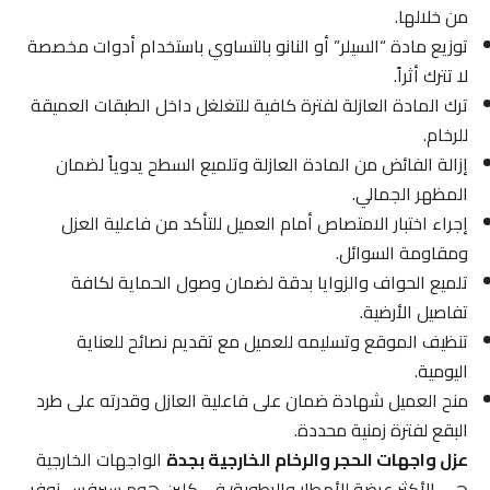
من خلالها.
توزيع مادة “السيلر” أو النانو بالتساوي باستخدام أدوات مخصصة
لا تترك أثراً.
ترك المادة العازلة لفترة كافية للتغلغل داخل الطبقات العميقة
للرخام.
إزالة الفائض من المادة العازلة وتلميع السطح يدوياً لضمان
المظهر الجمالي.
إجراء اختبار الامتصاص أمام العميل للتأكد من فاعلية العزل
ومقاومة السوائل.
تلميع الحواف والزوايا بدقة لضمان وصول الحماية لكافة
تفاصيل الأرضية.
تنظيف الموقع وتسليمه للعميل مع تقديم نصائح للعناية
اليومية.
منح العميل شهادة ضمان على فاعلية العازل وقدرته على طرد
البقع لفترة زمنية محددة.
عزل واجهات الحجر والرخام الخارجية بجدة
الواجهات الخارجية
هي الأكثر عرضة للأمطار والرطوبة؛ في كلين هوم سيرفس نوفر