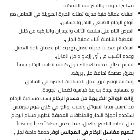
معايير الجودة والاحترافية الممكنة.
امتلاك عمالة فنية مدربة تمتلك الخبرة الطويلة في التعامل مع
أنواع الرخام الطبيعي النادر والحساس.
الحرص التام على سلامة الأثاث والجدران والباركيه من خلال
التغطية الشاملة أثناء عملية الجلي.
استخدام معدات حديثة تعمل بهدوء تام لضمان راحة العميل
وعدم التسبب في أي إزعاج داخل المنزل.
تقديم نصائح عملية للعملاء حول كيفية تنظيف الرخام يومياً
بطرق صحيحة تحافظ على بريقه.
إمكانية توفير فرق عمل للمساحات الكبيرة في الفنادق
والمساجد بجدة بسرعة قياسية لضمان الجودة.
إزالة الروائح الكريهة من مسام الرخام
بسبب مسامية الرخام،
قد تترسب بقايا السوائل وتسبب روائح؛ في كلين هوم سيرفس
نستخدم أجهزة البخار والمنظفات العميقة لتطهير مسام الرخام
قبل عملية التلميع والعزل، مما يضمن مطبخاً صحياً ومنعشاً.
تلميع مغاسل الرخام في المجالس
نوفر خدمة خاصة لجلي