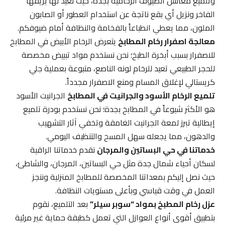
وتلميع مغاسل الضيوف الرخامية بجدة، حيث نعيد لها بريقها
الفاخر ونزيل أي بقع ناتجة عن استخدام العطور أو الصابون
الملون، مما يعطي انطباعاً بالفخامة والنظافة أمام ضيوفكم.
معالجة اصفرار رخام المطابخ
يتعرض الرخام الأبيض في المطابخ
للاصفرار بسبب أبخرة الطبخ؛ نحن نستخدم مواد تبييض مخصصة
للحجر الطبيعي تعيد للرخام لونه الناصع، متبوعة بعملية جلي
كريستالي لإغلاق المسام ومنع الاصفرار مجدداً.
تلميع الرخام الأسود والجرانيت في المطابخ
الجرانيت الأسود
هو الأكثر شيوعاً في المطابخ بجدة؛ نحن نستخدم بودرة تلميع
إيطالية تبرز لمعة الجرانيت الغامقة وتخفي آثار التشهيب
والدهون، مما يجعله سهل المسح والتنظيف اليومي.
خدماتنا في حي البساتين والمرجان
نقدم خدماتنا الراقية
لسكان أحياء شمال جدة مثل حي البساتين، المرجان، والشاطئ،
حيث نصل إليكم بمعداتنا المخصصة للمطابخ المنزلية وننجز
العمل في وقت قياسي وبأعلى مستويات النظافة.
عزل رخام المطبخ بمواد “سوبر سيلر”
بعد التلميع، نقوم
بتطبيق أقوى أنواع العوازل التي تعمل كطبقة حماية غير مرئية