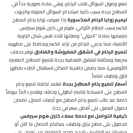
تمنع وصول السوائل لقلب الرخام، وهي مادة ضرورية جداً في
المطابخ بجدة بسبب كثرة استخدام السوائل الملونة والزيوت.
ترميم زوايا الرخام المكسورة
إذا تعرضت زوايا رخام المطبخ
للكسر بسبب ارتطام الأواني، نقوم في كلين هوم سيرفس
بترميمها بمادة “الجولي” وصقلها لتتخذ نفس شكل الزاوية
الأصلية، مما يحمي الرخام من تزايد الكسر ويحافظ على مظهره.
تلميع الرخام في الشقق المفروشة والفنادق
نوفر خدمات
سريعة ومكثفة للشقق الفندقية بجدة لتلميع المطابخ الصغيرة
(الأوفيس)، مما يضمن جاهزية المكان لاستقبال النزلاء بمظهر
لائق ونظيف تماماً.
أسعار تلميع رخام المطابخ بجدة
تعتمد تكلفة تلميع رخام
المطبخ على المساحة (بالمتر الطولي) وحالته، ونقدم دائماً عروضاً
خاصة عند طلب تلميع رخام المطبخ مع أرضيات المنزل، لضمان
حصول العميل على أفضل سعر في جدة.
كيفية التواصل مع خدمة عملاء كلين هوم سيرفس
للحصول على مطبخ براق ونظيف، يمكنكم الاتصال بنا الآن أو
مراسلتنا عبر الواتساب لتحديد موعد المعاينة، نحن نعمل على