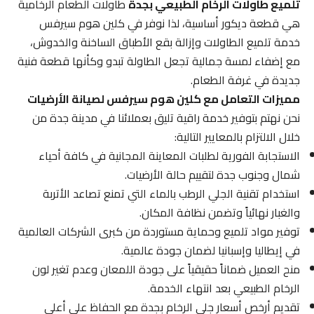
تلميع طاولات الرخام الطبيعي بجدة
طاولات الطعام الرخامية
هي قطعة ديكور أساسية، لذا نوفر في كلين هوم سيرفس
خدمة تلميع الطاولات وإزالة بقع الأطباق الساخنة والخدوش،
مع إضفاء لمسة جمالية تجعل الطاولة تبدو وكأنها قطعة فنية
جديدة في غرفة الطعام.
مميزات التعامل مع كلين هوم سيرفس لصيانة الأرضيات
نحن نهتم بتوفير خدمة راقية تليق بعملائنا في مدينة جدة من
خلال الالتزام بالمعايير التالية:
الاستجابة الفورية لطلبات المعاينة المجانية في كافة أحياء
شمال وجنوب جدة لتقييم حالة الأرضيات.
استخدام تقنية الجلي الرطب بالماء التي تمنع تصاعد الأتربة
والغبار نهائياً وتضمن نظافة المكان.
توفير مواد تلميع وحماية مستوردة من كبرى الشركات العالمية
في إيطاليا وإسبانيا لضمان جودة عالمية.
منح العميل ضماناً حقيقياً على جودة اللمعان وعدم تغير لون
الرخام الطبيعي بعد انتهاء الخدمة.
تقديم أرخص أسعار جلي الرخام بجدة مع الحفاظ على أعلى