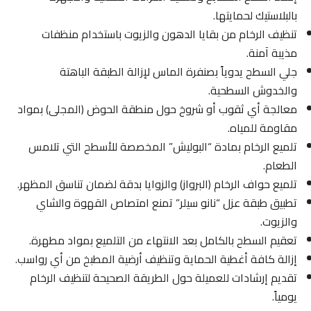
بالبلاستيك لحمايتها.
تنظيف الرخام من بقايا الدهون والزيوت باستخدام منظفات
مذيبة آمنة.
جلي السطح يدوياً بصنفرة الماس لإزالة الطبقة الباهتة
والخدوش السطحية.
معالجة أي ثقوب أو شروخ حول منطقة الحوض (المجلى) بمواد
مقاومة للمياه.
تلميع الرخام بمادة “البوليش” المخصصة للأسطح التي تلامس
الطعام.
تلميع حواف الرخام (البرواز) والزوايا بدقة لضمان تناسق المظهر.
تطبيق طبقة عزل “نانو سيلر” تمنع امتصاص القهوة والشاي
والزيوت.
تعقيم السطح بالكامل بعد الانتهاء من التلميع بمواد مطهرة.
إزالة كافة أغطية الحماية وتنظيف أرضية المطبخ من أي رواسب.
تقديم إرشادات للعميلة حول الطريقة الصحيحة لتنظيف الرخام
يومياً.