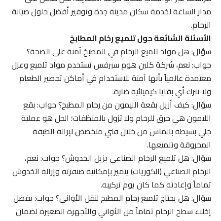
مدار الساعة لخدمة سكان مدينة جدة وتوفير أفضل حلول صيانة
الرخام.
الأسئلة الشائعة حول تلميع رخام المطابخ
سؤال: هل مواد تلميع الرخام في المطبخ آمنة على الصحة؟
جواب: نعم، شركة كلين هوم سيرفس تستخدم مواد تلميع وعزل
معتمدة عالمياً بأنها آمنة للاستخدام في أماكن تحضير الطعام
ولا تترك أي بقايا كيميائية ضارة.
سؤال: كيف أزيل بقعة الليمون من رخام المطبخ؟ جواب: بقع
الليمون هي حرق للرخام ولا تزول بالمنظفات؛ الحل هو عملية
جلي بسيطة بالماس من خلال فني متخصص لإزالة الطبقة
المحروقة وتلميعها.
سؤال: هل تلميع الرخام الصناعي يزيل الخدوش؟ جواب: نعم،
الرخام الصناعي (الكوريات) يتميز بإمكانية صنفرته وإزالة الخدوش
تماماً وإعادته كما كان يوم تركيبه.
سؤال: هل يحتاج تلميع رخام المطبخ لنقل الأواني؟ جواب: يفضل
إخلاء سطح الرخام تماماً من الأواني والأجهزة الصغيرة لضمان