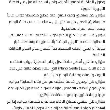
وصول الماكينة لجميع الأجزاء، ونحن نساعد العميل في تغطية
الأجهزة الكبيرة.
سؤال: كم يستغرق وقت تلميع رخام مطبخ متوسط؟ جواب: غالباً
ما يستغرق العمل من ساعتين إلى 4 ساعات، حسب حالة الرخام
وعدد البقع المراد معالجتها.
سؤال: هل يمكن تلميع الرخام بدون استخدام الماء؟ جواب: في
المطابخ نستخدم “الجلي الجاف” بآلات مزودة بشفاطات غبار
قوية أو الجلي الرطب المحدود جداً لضمان عدم اتساخ الخزانات
الخشبية.
سؤال: ما هي أفضل مادة لعزل رخام المطبخ؟ جواب: نستخدم
مادة النانو سيلر (Nano Sealer) التي تتميز بقدرة عالية على طرد
الزيوت والمياه وحماية الرخام من البقع.
سؤال: هل توفرون خدمة تنظيف فواصل رخام المطبخ؟ جواب:
نعم، نقوم بتنظيف الفواصل وإزالة السواد والدهون المتراكمة
فيها وإعادة ترويبها بمواد مضادة للبكتيريا.
سؤال: هل يختفي لمعان الرخام بعد فترة قصيرة؟ جواب: إذا تم
استخدام مواد تلميع أصلية وعزله جيداً، يدوم اللمعان طويلاً،