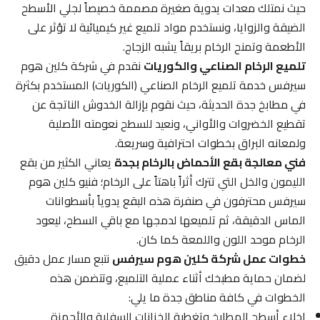
حيث نمتلك معدات يدوية صغيرة مصممة خصيصاً لجلي الأسطح
الضيقة والزوايا، ونستخدم مواد تلميع غير كيميائية لا تؤثر على
الأطعمة وتمنح الرخام بريقاً يشبه الزجاج.
تلميع الرخام الصناعي والكوريات
نقدم في شركة كلين هوم
سيرفس خدمة تلميع الرخام الصناعي (الكوريات) المستخدم بكثرة
في مطابخ جدة الحديثة، حيث نقوم بإزالة الخدوش الناتجة عن
تقطيع الخضروات والأواني، ونعيد للسطح نعومته الأصلية
ولمعانه البراق بخطوات احترافية وسريعة.
فني معالجة بقع الأحماض بالرخام بجدة
يعاني الكثير من بقع
الليمون والخل التي تترك أثراً باهتاً على الرخام؛ فنيو كلين هوم
سيرفس محترفون في صنفرة هذه البقع يدوياً بأسطوانات
الماس الدقيقة، ثم تلميعها لدمجها مع باقي السطح، ليعود
الرخام موحد اللون واللمعة كما كان.
خطوات عمل شركة كلين هوم سيرفس
نتبع مسار عمل دقيق
لضمان حماية مطبخك أثناء عملية التلميع، وتتضمن هذه
الخطوات في كافة مناطق جدة ما يلي:
إخلاء أسطح المطابخ وتغطية الخزانات السفلية والأجهزة