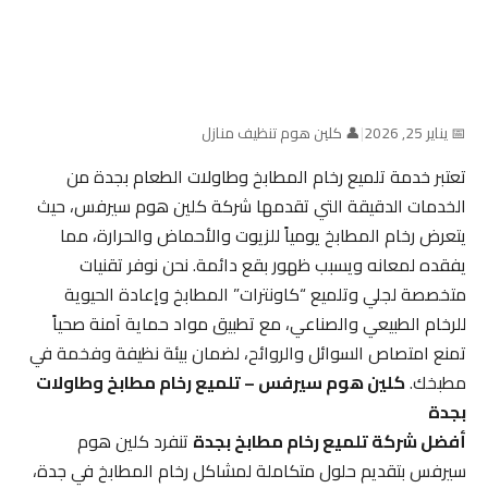
📅 يناير 25, 2026
|
👤 كلين هوم تنظيف منازل
تعتبر خدمة تلميع رخام المطابخ وطاولات الطعام بجدة من
الخدمات الدقيقة التي تقدمها شركة كلين هوم سيرفس، حيث
يتعرض رخام المطابخ يومياً للزيوت والأحماض والحرارة، مما
يفقده لمعانه ويسبب ظهور بقع دائمة. نحن نوفر تقنيات
متخصصة لجلي وتلميع “كاونترات” المطابخ وإعادة الحيوية
للرخام الطبيعي والصناعي، مع تطبيق مواد حماية آمنة صحياً
تمنع امتصاص السوائل والروائح، لضمان بيئة نظيفة وفخمة في
مطبخك.
كلين هوم سيرفس – تلميع رخام مطابخ وطاولات
بجدة
أفضل شركة تلميع رخام مطابخ بجدة
تنفرد كلين هوم
سيرفس بتقديم حلول متكاملة لمشاكل رخام المطابخ في جدة،