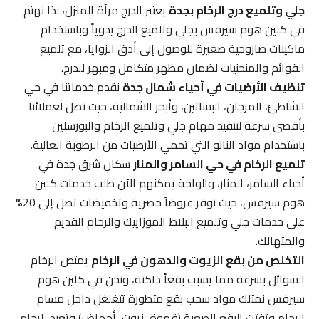
جلي وتلميع درج الرخام بجدة
يعتبر الدرج مرآة المنزل، لذا نهتم
في كلين هوم سيرفس بجلي وتلميع الدرج يدوياً وباستخدام
ماكينات صاروخية صغيرة للوصول إلى أدق الزوايا، مع تلميع
القوائم والمنحنيات لضمان مظهر متكامل ومبهر للدرج.
تنظيف الأرضيات في أحياء شمال جدة
نقدم خدماتنا في حي
الشاطئ، المرجان، البساتين، وأبحر الشمالية، حيث نصل لعملائنا
بأقصى سرعة لتنفيذ مهام جلي وتلميع الرخام والبورسلين
باستخدام مواد النانو التي تحمي الأرضيات من الرطوبة العالية.
تلميع الرخام في حي السامر والمنار
سكان شرق جدة في
أحياء السامر، المنار، والواحة يمكنهم الآن طلب خدمات كلين
هوم سيرفس، حيث نوفر عروضاً حصرية وتخفيضات تصل إلى 20%
على خدمات جلي وتلميع البلاط الموزاييك والرخام القديم
والمتهالك.
التخلص من بقع الزيوت والدهون في الرخام
يمتص الرخام
السوائل بسرعة مما يسبب بقعاً داكنة، ونحن في كلين هوم
سيرفس نمتلك مواد سحب بقع متطورة تتغلغل داخل مسام
الرخام وتفتت البقع الصعبة (قهوة، زيوت، أحماض) وتعيد للرخام