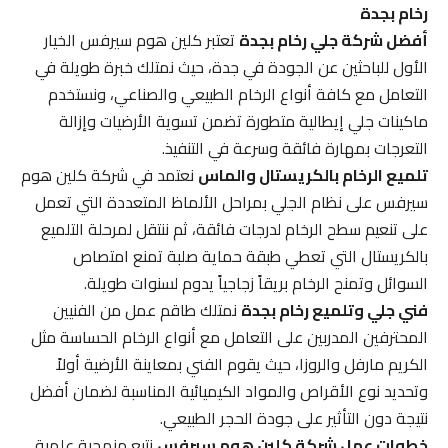
رخام بجدة
أفضل شركة جلي رخام بجدة
تعتبر كلين هوم سيرفس الخيار
الأول للباحثين عن الجودة في جدة، حيث نمتلك خبرة طويلة في
التعامل مع كافة أنواع الرخام الطبيعي والصناعي، ونستخدم
ماكينات جلي إيطالية متطورة تضمن تسوية الأرضيات وإزالة
التعرجات بمهارة فائقة وسرعة في التنفيذ.
تلميع الرخام بالكريستال والماس
نعتمد في شركة كلين هوم
سيرفس على نظام الجلي بمراحل الألماظ المتعددة التي تعمل
على تنعيم سطح الرخام لدرجات فائقة، ثم ننتقل لمرحلة التلميع
بالكريستال التي تعطي طبقة حماية صلبة تمنع امتصاص
السوائل وتمنح الرخام بريقاً زجاجياً يدوم لسنوات طويلة.
فني جلي وتلميع رخام بجدة
نمتلك طاقم عمل من الفنيين
المحترفين المدربين على التعامل مع أنواع الرخام الحساسة مثل
الكريم مارفل والروزا، حيث يقوم الفني بمعاينة الأرضية أولاً
وتحديد نوع الأقراص والمواد الكيميائية المناسبة لضمان أفضل
نتيجة دون التأثير على جودة الحجر الطبيعي.
خطوات عمل شركة كلين هوم سيرفس
نتبع منهجية علمية