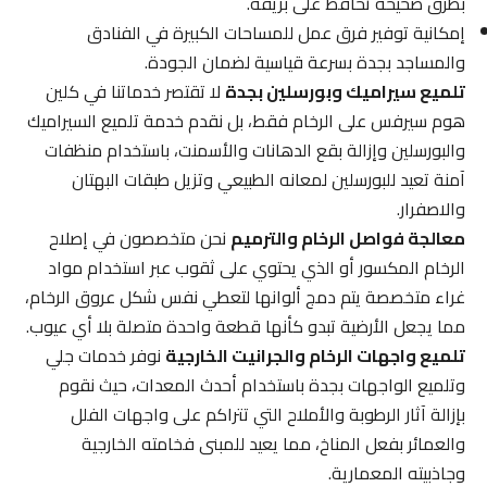
بطرق صحيحة تحافظ على بريقه.
إمكانية توفير فرق عمل للمساحات الكبيرة في الفنادق
والمساجد بجدة بسرعة قياسية لضمان الجودة.
تلميع سيراميك وبورسلين بجدة
لا تقتصر خدماتنا في كلين
هوم سيرفس على الرخام فقط، بل نقدم خدمة تلميع السيراميك
والبورسلين وإزالة بقع الدهانات والأسمنت، باستخدام منظفات
آمنة تعيد للبورسلين لمعانه الطبيعي وتزيل طبقات البهتان
والاصفرار.
معالجة فواصل الرخام والترميم
نحن متخصصون في إصلاح
الرخام المكسور أو الذي يحتوي على ثقوب عبر استخدام مواد
غراء متخصصة يتم دمج ألوانها لتعطي نفس شكل عروق الرخام،
مما يجعل الأرضية تبدو كأنها قطعة واحدة متصلة بلا أي عيوب.
تلميع واجهات الرخام والجرانيت الخارجية
نوفر خدمات جلي
وتلميع الواجهات بجدة باستخدام أحدث المعدات، حيث نقوم
بإزالة آثار الرطوبة والأملاح التي تتراكم على واجهات الفلل
والعمائر بفعل المناخ، مما يعيد للمبنى فخامته الخارجية
وجاذبيته المعمارية.