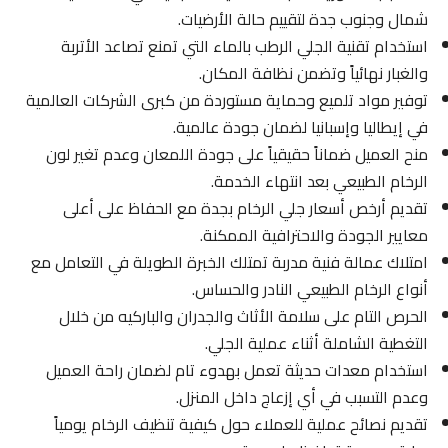
شمال وجنوب جدة لتقييم حالة الأرضيات.
استخدام تقنية الجلي الرطب بالماء التي تمنع تصاعد الأتربة
والغبار نهائياً وتضمن نظافة المكان.
توفير مواد تلميع وحماية مستوردة من كبرى الشركات العالمية
في إيطاليا وإسبانيا لضمان جودة عالمية.
منح العميل ضماناً حقيقياً على جودة اللمعان وعدم تغير لون
الرخام الطبيعي بعد انتهاء الخدمة.
تقديم أرخص أسعار جلي الرخام بجدة مع الحفاظ على أعلى
معايير الجودة والاحترافية الممكنة.
امتلاك عمالة فنية مدربة تمتلك الخبرة الطويلة في التعامل مع
أنواع الرخام الطبيعي النادر والحساس.
الحرص التام على سلامة الأثاث والجدران والباركيه من خلال
التغطية الشاملة أثناء عملية الجلي.
استخدام معدات حديثة تعمل بهدوء تام لضمان راحة العميل
وعدم التسبب في أي إزعاج داخل المنزل.
تقديم نصائح عملية للعملاء حول كيفية تنظيف الرخام يومياً