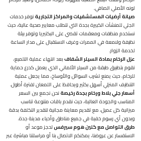
لونه الأصلي الصافي.
صيانة أرضيات المستشفيات والمراكز التجارية
نوفر خدمات
الجلي للمنشآت الكبيرة بجدة التي تتطلب معايير صحية عالية، حيث
نستخدم منظفات ومعقمات تقضي على البكتيريا وتوفر بيئة
نظيفة ولامعة في الممرات وغرف الاستقبال على مدار الساعة
لخدمة الزوار.
عزل الرخام بمادة السيلر الشفاف
بعد انتهاء عملية التلميع،
نقوم بتطبيق طبقة من السيلر الألماني الذي يعمل كدرع حماية
للرخام، حيث يمنع تشرب السوائل والأوساخ، مما يجعل عملية
التنظيف المنزلي أسهل بكثير ويحافظ على اللمعان لفترة أطول.
أسعار جلي بلاط ورخام بجدة رخيصة
نحن نجمع بين السعر
المناسب والجودة العالية، حيث نقدم باقات متنوعة تناسب
ميزانية كل عميل، مع تقديم معاينة مجانية لتقدير التكلفة بدقة
وبدون أي رسوم خفية في جميع مناطق وأحياء مدينة جدة.
طرق التواصل مع كلين هوم سيرفس
لحجز موعد أو
الاستفسار عن عروضنا، يمكنكم الاتصال بنا أو مراسلتنا مباشرة عبر