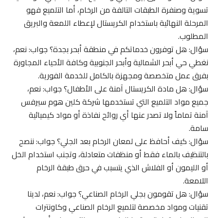
تسوية وصنفرة الطبقات التالفة من الرخام، أما التلميع فهو
المرحلة النهائية باستخدام الكريستال لإعطاء اللمعة والبريق
المطلوب.
سؤال: هل توفرون خدماتكم في منطقة أبحر بجدة؟ جواب: نعم،
نغطي حي أبحر الشمالية وأبحر الجنوبية وكافة الأحياء المجاورة
بفرق عمل متخصصة ومجهزة بالكامل للخدمة الفورية.
سؤال: هل مادة الكريستال آمنة على الأطفال؟ جواب: نعم،
جميع مواد التلميع التي تستخدمها شركة كلين هوم سيرفس
آمنة تماماً ولا تصدر عنها أي روائح نفاذة أو مواد كيميائية
سامة.
سؤال: كيف أحافظ على لمعان الرخام بعد الجلي؟ جواب: ننصح
بالتنظيف بالماء فقط أو منظفات متعادلة، وتجنب استخدام الخل
أو الليمون أو الفلاش الذي يتسبب في حرق طبقة الرخام
اللامعة.
سؤال: هل تقومون بجلي الرخام الصناعي؟ جواب: نعم، لدينا
تقنيات ومواد مخصصة لتلميع الرخام الصناعي وكاونترات