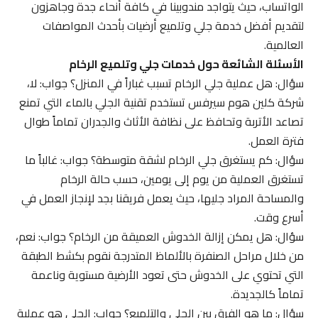
الواتساب، حيث يتواجد مندوبينا في كافة أنحاء جدة وجاهزون
لتقديم أفضل خدمة جلي وتلميع أرضيات بأحدث المواصفات
العالمية.
الأسئلة الشائعة حول خدمات جلي وتلميع الرخام
سؤال: هل عملية جلي الرخام تسبب غباراً في المنزل؟ جواب: لا،
شركة كلين هوم سيرفس تستخدم تقنية الجلي بالماء التي تمنع
تصاعد الأتربة وتحافظ على نظافة الأثاث والجدران تماماً طوال
فترة العمل.
سؤال: كم يستغرق جلي الرخام لشقة متوسطة؟ جواب: غالباً ما
تستغرق العملية من يوم إلى يومين، حسب حالة الرخام
والمساحة المراد جليها، حيث يعمل فريقنا بجد لإنجاز العمل في
أسرع وقت.
سؤال: هل يمكن إزالة الخدوش العميقة من الرخام؟ جواب: نعم،
من خلال مراحل الصنفرة بالألماظ المتدرجة نقوم بكشط الطبقة
التي تحتوي على الخدوش حتى تعود الأرضية مستوية وناعمة
تماماً كالجديدة.
سؤال: ما هو الفرق بين الجلي والتلميع؟ جواب: الجلي هو عملية