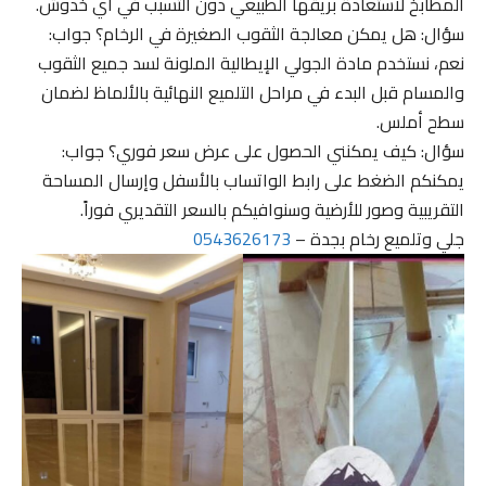
المطابخ لاستعادة بريقها الطبيعي دون التسبب في أي خدوش.
سؤال: هل يمكن معالجة الثقوب الصغيرة في الرخام؟ جواب:
نعم، نستخدم مادة الجولي الإيطالية الملونة لسد جميع الثقوب
والمسام قبل البدء في مراحل التلميع النهائية بالألماظ لضمان
سطح أملس.
سؤال: كيف يمكنني الحصول على عرض سعر فوري؟ جواب:
يمكنكم الضغط على رابط الواتساب بالأسفل وإرسال المساحة
التقريبية وصور للأرضية وسنوافيكم بالسعر التقديري فوراً.
جلي وتلميع رخام بجدة –
0543626173