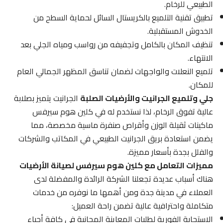
الطبيعي للرخام.
تطبيق تقنية التلميع بالكريستال السائل لحماية السطح من
الخدوش المستقبلية.
تنظيف المكان بالكامل وتجفيفه من رواسب ومياه الجلي بعد
الانتهاء.
تلميع النعلات والواجهات لضمان تناسق المظهر الجمالي العام
للمكان.
جلي وتلميع الجرانيت والأرضيات الصلبة
الجرانيت يتميز بصلابة
عالية تفوق الرخام، لذا نستخدم له في كلين هوم سيرفس
ماكينات ثقيلة الوزن وأقراص صنفرة ماسية مخصصة، مما
يضمن استعادة بريق الجرانيت الطبيعي في المكاتب والشركات
والفلل بجدة بأسعار مميزة.
مميزات التعامل مع كلين هوم سيرفس لصيانة الأرضيات
هناك أسباب عديدة تجعلنا الشركة الرائدة والمفضلة لدى
العملاء في مدينة جدة ومن أهمها ما نوفره من خدمات
متكاملة واحترافية عالية تضمن راحة العميل:
الاستجابة الفورية لطلبات المعاينة المجانية في كافة أحياء