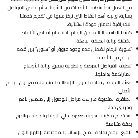
في العمل تبدأ بتنظيف الأرضيات من الشوائب، ثم فحص الفواصل
بعناية، وإليك أهم النقاط التي نركز عليها في تقديم خدمتنا
الاحترافية لضمان جودة استثنائية:
كشط الطبقة التالفة من الرخام باستخدام أقراص الألماظ
الخشنة لإزالة الطبقة الباهتة.
تسوية الرخام لضمان عدم وجود فروق أو “سنون” بين قطع
الرخام في الأرضية.
تنظيف الفواصل العرضية والطولية بعمق لإزالة الأوساخ
المتراكمة بداخلها.
تعبئة الفواصل بمادة الجولي الإيطالية المتوافقة مع لون الرخام
الأصلي.
الصنفرة المتدرجة عبر ست مراحل للوصول إلى ملمس ناعم
وحريري جداً.
استخدام ماكينات يدوية صغيرة لجلي الزوايا والحواف والدرج
بدقة متناهية.
تلميع الرخام بمادة الملح الإسباني المخصصة لإظهار اللون