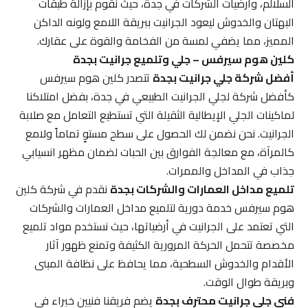
السلالم، وأرضيات الشركات في جدة، حيث نقوم بإزالة طبقات
البهتان والخدوش ليعود الجرانيت ببريقة اللامع ولونه الداكن
المميز، مما يضفي لمسة من الفخامة والقوة على عقارك.
كلين هوم سيرفس – جلي وتلميع جرانيت بجدة
أفضل شركة جلي جرانيت بجدة
تتصدر كلين هوم سيرفس
كأفضل شركة لجلي الجرانيت الطبيعي في جدة، بفضل امتلاكنا
لماكينات الجلي الإيطالية الثقيلة التي تستطيع التعامل مع صلابة
الجرانيت. نحن نضمن لك الحصول على سطح مستوٍ تماماً ولامع
كالمرآة، مع معالجة الفوارق بين الحبات لضمان مظهر انسيابي
جذاب في المداخل والممرات.
تلميع مداخل العمارات والشركات بجدة
نقدم في شركة كلين
هوم سيرفس خدمة دورية لتلميع مداخل العمارات والشركات
التي تعتمد على الجرانيت في أرضياتها، حيث نستخدم مواد تلميع
مخصصة تتحمل الحركة المرورية الكثيفة وتمنع ظهور آثار
الأقدام والخدوش السطحية، مما يحافظ على نظافة المبنى
وبريقة طوال الوقت.
فني جلي جرانيت محترف بجدة
يضم فريقنا فنيين خبراء في