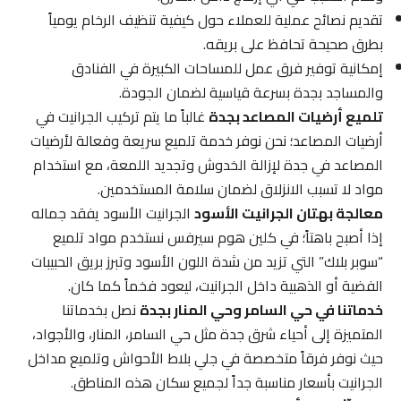
تقديم نصائح عملية للعملاء حول كيفية تنظيف الرخام يومياً
بطرق صحيحة تحافظ على بريقه.
إمكانية توفير فرق عمل للمساحات الكبيرة في الفنادق
والمساجد بجدة بسرعة قياسية لضمان الجودة.
تلميع أرضيات المصاعد بجدة
غالباً ما يتم تركيب الجرانيت في
أرضيات المصاعد؛ نحن نوفر خدمة تلميع سريعة وفعالة لأرضيات
المصاعد في جدة لإزالة الخدوش وتجديد اللمعة، مع استخدام
مواد لا تسبب الانزلاق لضمان سلامة المستخدمين.
معالجة بهتان الجرانيت الأسود
الجرانيت الأسود يفقد جماله
إذا أصبح باهتاً؛ في كلين هوم سيرفس نستخدم مواد تلميع
“سوبر بلاك” التي تزيد من شدة اللون الأسود وتبرز بريق الحبيبات
الفضية أو الذهبية داخل الجرانيت، ليعود فخماً كما كان.
خدماتنا في حي السامر وحي المنار بجدة
نصل بخدماتنا
المتميزة إلى أحياء شرق جدة مثل حي السامر، المنار، والأجواد،
حيث نوفر فرقاً متخصصة في جلي بلاط الأحواش وتلميع مداخل
الجرانيت بأسعار مناسبة جداً لجميع سكان هذه المناطق.