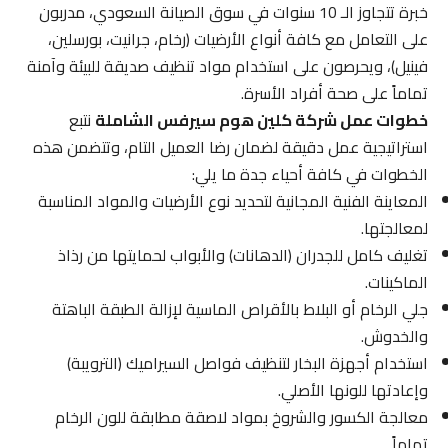
خبرة تتجاوز الـ 10 سنوات في سوق الصيانة السعودي، مدربون
على التعامل مع كافة أنواع الأرضيات (رخام، جرانيت، بورسلين،
فينيل)، ويحرصون على استخدام مواد تنظيف صديقة للبيئة وآمنة
تماماً على صحة أفراد الأسرة.
خطوات عمل شركة كلين هوم سيرفس الشاملة
نتبع
استراتيجية عمل دقيقة لضمان رضا العميل التام، وتتضمن هذه
الخطوات في كافة أحياء جدة ما يلي:
المعاينة الفنية المجانية لتحديد نوع الأرضيات والمواد المناسبة
لمعالجتها.
تغليف كامل للجدران (الدهانات) والأبواب لحمايتها من رذاذ
الماكينات.
جلي الرخام أو البلاط بالأقراص الماسية لإزالة الطبقة الباهتة
والخدوش.
استخدام أجهزة البخار لتنظيف فواصل السيراميك (الترويبة)
وإعادتها للونها الأصلي.
معالجة الكسور والشروخ بمواد لاصقة مطابقة للون الرخام
تماماً.