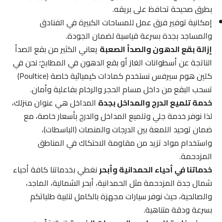
بطرق صحيحة تحافظ على بريقه.
إمكانية توفير فرق عمل للمساحات الكبيرة في الفنادق
والمساجد بجدة بسرعة قياسية لضمان الجودة.
إزالة بقع الدهون والصدأ الصعبة
يعاني الكثير من بقع الصدأ
الناتجة عن أسطوانات الغاز أو بقع الدهون في المطابخ؛ نحن في
كلين هوم سيرفس نستخدم كمادات كيميائية خاصة (Poultice)
تسحب البقع من داخل مسام الحجر والرخام بفاعلية وأمان.
خدمة تلميع الدرج والمداخل بجدة
المداخل هي عنوان منزلك،
لذا نوفر خدمة جلي وتلميع المداخل والدرج بأسعار خاصة، مع
ضمان توحيد اللمعة بين الدرجات والمنصات (الباسطات)،
واستخدام مواد تزيد من مقاومة الاحتكاك في المناطق
المزدحمة.
خدماتنا في أحياء الحمدانية وأبحر
نغطي بخدماتنا كافة أحياء
شمال جدة المزدحمة مثل الحمدانية، أبحر الشمالية، الماجد،
والصالحية، حيث نوفر سيارات مجهزة بالكامل لتلبية طلباتكم
بسرعة ودقة متناهية.