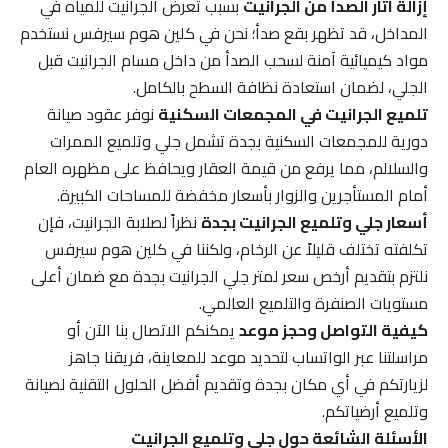
إزالة آثار الصدأ من الجرانيت
بسبب تعرض الجرانيت للمياه في
المداخل، قد تظهر بقع صدأ؛ نحن في كلين هوم سيرفس نستخدم
مواد كيميائية آمنة لسحب الصدأ من داخل مسام الجرانيت قبل
الجلي، لضمان استعادة نظافة السطح بالكامل.
تلميع الجرانيت في المجمعات السكنية
نوفر عقود صيانة
دورية للمجمعات السكنية بجدة تشمل جلي وتلميع الممرات
والسلالم، مما يرفع من قيمة العقار ويحافظ على مظهره العام
أمام المستأجرين والزوار بأسعار مخفضة للمساحات الكبيرة.
أسعار جلي وتلميع الجرانيت بجدة
نظراً لصلابة الجرانيت، فإن
تكلفته تختلف قليلاً عن الرخام، ولكننا في كلين هوم سيرفس
نلتزم بتقديم أرخص سعر لمتر جلي الجرانيت بجدة مع ضمان أعلى
مستويات الصنفرة والتلميع العالمي.
كيفية التواصل وحجز موعد
يمكنكم الاتصال بنا الآن أو
مراسلتنا عبر الواتساب لتحديد موعد للمعاينة، فريقنا جاهز
لزيارتكم في أي مكان بجدة وتقديم أفضل الحلول التقنية لصيانة
وتلميع أرضياتكم.
الأسئلة الشائعة حول جلي وتلميع الجرانيت