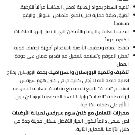
تلميع السطح بمواد إيطالية تعطي انعكاساً مرآتياً للأرضية.
تطبيق طبقة حماية (عزل) لمنع امتصاص السوائل والبقع
مستقبلاً.
تنظيف النعلات والزوايا والأماكن التي لا تصل إليها الماكينات
الكبيرة يدوياً.
شفط المياه وتجفيف الأرضية باستخدام أجهزة تجفيف قوية.
تعطير الموقع وتسليمه للعميل مع تقديم ضمان على جودة
العمل.
تنظيف وتلميع البورسلين والسيراميك بجدة
البورسلين يحتاج
لعناية خاصة لأنه لا يُجلى كالرخام؛ في كلين هوم سيرفس
نستخدم “لبادات” تلميع ناعمة مع منظفات متعادلة الحموضة
لإزالة طبقة “الضباب” وإبراز اللمعة المصنعية للبورسلين دون
التأثير على طبقته الخارجية.
مميزات التعامل مع كلين هوم سيرفس لصيانة الأرضيات
نحن نسعى دائماً لنكون الخيار الأفضل لسكان مدينة جدة من
خلال التزامنا بالمعايير التالية: