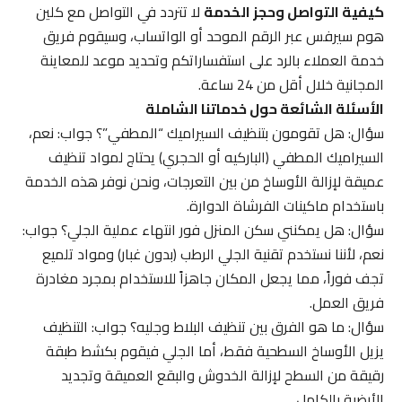
كيفية التواصل وحجز الخدمة
لا تتردد في التواصل مع كلين
هوم سيرفس عبر الرقم الموحد أو الواتساب، وسيقوم فريق
خدمة العملاء بالرد على استفساراتكم وتحديد موعد للمعاينة
المجانية خلال أقل من 24 ساعة.
الأسئلة الشائعة حول خدماتنا الشاملة
سؤال: هل تقومون بتنظيف السيراميك “المطفي”؟ جواب: نعم،
السيراميك المطفي (الباركيه أو الحجري) يحتاج لمواد تنظيف
عميقة لإزالة الأوساخ من بين التعرجات، ونحن نوفر هذه الخدمة
باستخدام ماكينات الفرشاة الدوارة.
سؤال: هل يمكنني سكن المنزل فور انتهاء عملية الجلي؟ جواب:
نعم، لأننا نستخدم تقنية الجلي الرطب (بدون غبار) ومواد تلميع
تجف فوراً، مما يجعل المكان جاهزاً للاستخدام بمجرد مغادرة
فريق العمل.
سؤال: ما هو الفرق بين تنظيف البلاط وجليه؟ جواب: التنظيف
يزيل الأوساخ السطحية فقط، أما الجلي فيقوم بكشط طبقة
رقيقة من السطح لإزالة الخدوش والبقع العميقة وتجديد
الأرضية بالكامل.