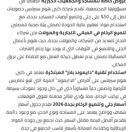
عروض خاصة للمساجد والجمعيات الخيرية
انطلاقاً من
مسؤوليتنا المجتمعية، تقدم شركة كلين هوم سيرفس خصومات
تصل إلى 50% على جلي وتلميع أرضيات المساجد بجدة، مع
استخدام مواد تعقيم عالية الجودة لضمان بيئة صحية للمصلين.
تلميع الرخام في المباني التجارية والمولات
نحن شركاء
النجاح للعديد من الشركات والمولات بجدة، حيث نقوم بأعمال
الجلي والتلميع في الأوقات التي لا يوجد بها زحام (الفترات
المسائية) لضمان عدم تعطيل حركة العمل مع الحفاظ على بريق
المكان.
استخدام تقنية “دايموند بادز” المبتكرة
نعتمد في كلين
هوم سيرفس على أقراص “الدايموند” المرنة التي تتبع تضاريس
الأرضية وتضمن جلياً متساوياً حتى في حال وجود تموجات بسيطة
في تركيب الرخام، مما يؤدي لنتائج مذهلة تفوق التوقعات.
أسعار جلي وتلميع الرخام بجدة 2026
نقدم جدول أسعار
شفاف وواضح يعتمد على المساحة ونوع الحجر، مع وعود دائمة
بتقديم أفضل قيمة مقابل السعر، حيث نجمع بين جودة المواد
الإيطالية وكفاءة العمالة بأسعار تناسب الجميع في جدة.