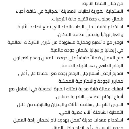
من خلال النقاط التالية:
الاستجابة الفورية لطلبات المعاينة المجانية في كافة أحياء
شمال وجنوب جدة لتقييم حالة الأرضيات.
استخدام تقنية الجلي الرطب بالماء التي تمنع تصاعد الأتربة
والغبار نهائياً وتضمن نظافة المكان.
توفير مواد تلميع وحماية مستوردة من كبرى الشركات العالمية
في إيطاليا وإسبانيا لضمان جودة عالمية.
منح العميل ضماناً حقيقياً على جودة اللمعان وعدم تغير لون
الرخام الطبيعي بعد انتهاء الخدمة.
تقديم أرخص أسعار جلي الرخام بجدة مع الحفاظ على أعلى
معايير الجودة والاحترافية الممكنة.
امتلاك عمالة فنية مدربة تمتلك الخبرة الطويلة في التعامل مع
أنواع الرخام الطبيعي النادر والحساس.
الحرص التام على سلامة الأثاث والجدران والباركيه من خلال
التغطية الشاملة أثناء عملية الجلي.
استخدام معدات حديثة تعمل بهدوء تام لضمان راحة العميل
وعدم التسبب في أي إزعاج داخل المنزل.