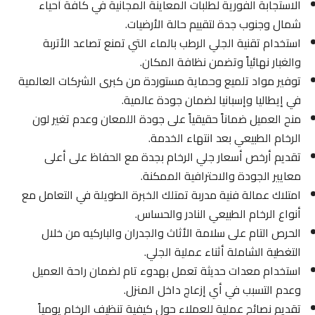
الاستجابة الفورية لطلبات المعاينة المجانية في كافة أحياء
شمال وجنوب جدة لتقييم حالة الأرضيات.
استخدام تقنية الجلي الرطب بالماء التي تمنع تصاعد الأتربة
والغبار نهائياً وتضمن نظافة المكان.
توفير مواد تلميع وحماية مستوردة من كبرى الشركات العالمية
في إيطاليا وإسبانيا لضمان جودة عالمية.
منح العميل ضماناً حقيقياً على جودة اللمعان وعدم تغير لون
الرخام الطبيعي بعد انتهاء الخدمة.
تقديم أرخص أسعار جلي الرخام بجدة مع الحفاظ على أعلى
معايير الجودة والاحترافية الممكنة.
امتلاك عمالة فنية مدربة تمتلك الخبرة الطويلة في التعامل مع
أنواع الرخام الطبيعي النادر والحساس.
الحرص التام على سلامة الأثاث والجدران والباركيه من خلال
التغطية الشاملة أثناء عملية الجلي.
استخدام معدات حديثة تعمل بهدوء تام لضمان راحة العميل
وعدم التسبب في أي إزعاج داخل المنزل.
تقديم نصائح عملية للعملاء حول كيفية تنظيف الرخام يومياً