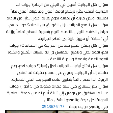
سؤال: هل الجرانيت أسهل في الجلي من الرخام؟ جواب: لا،
الجرانيت أصعب بكثير ويحتاج لوقت أطول وماكينات أقوى نظراً
لصلابته، ولكن ميزته أن لمعته تدوم لفترة أطول بكثير من الرخام.
سؤال: هل تلميع الجرانيت يزيل الفوارق بين الحبات؟ جواب: نعم،
مراحل الكشط الأولى بالألماظ تقوم بتسوية السطح تماماً وإزالة
أي “عنبات” أو فروق بارزة بين قطع الجرانيت.
سؤال: هل يمكن تلميع مغاسل الجرانيت في الحمامات؟ جواب:
نعم، نقوم بجلي وتلميع المغاسل وإزالة ترسبات الأملاح والكلور
لتعود ناعمة ولامعة وسهلة التنظيف.
سؤال: هل تحتاج أرضيات الجرانيت لعزل (سيلر)؟ جواب: نعم، رغم
صلابته إلا أن الجرانيت يحتوي على مسام دقيقة قد تمتص
الزيوت، لذا ننصح دائماً بتطبيق مادة السيلر بعد الجلي للحماية.
سؤال: كم يستغرق جلي سلم عمارة مكونة من 5 أدوار؟ جواب:
غالباً ما يستغرق من يومين إلى ثلاثة أيام لضمان جودة الصنفرة
اليدوية لكل درجة وتلميعها بشكل مثالي.
جلي وتلميع جرانيت بجدة –
0543626173