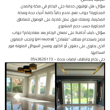
سؤال: هل توفرون خدمة جلي الرخام في مكة والمدن
المجاورة؟ جواب: نعم، نخدم حالياً كافة أحياء جدة ومكة
المكرمة، ونمتلك فرق عمل قادرة على الوصول للمناطق
المجاورة حسب حجم المشروع.
سؤال: كيف أحافظ على لمعان الرخام بعد مغادرتكم؟ جواب:
ننصح باستخدام منظف “متعادل” (pH neutral) وتجنب الصابون
الذي يحتوي على دهون أو الكلور، ومسح السوائل الملونة فور
انسكابها.
جلي رخام وتنظيف ارضيات بجدة – 0543626173