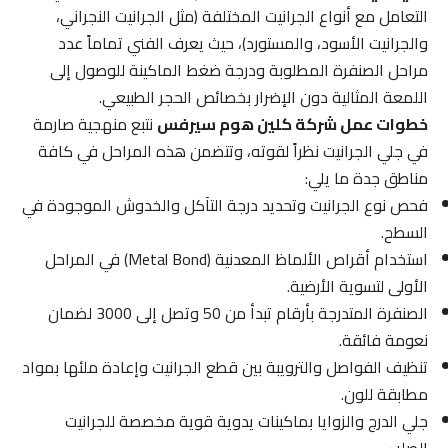
التعامل مع أنواع الجرانيت المختلفة (مثل الجرانيت النجراني،
والجرانيت الأسود، والمستورد)، حيث يعرف الفني تماماً عدد
مراحل الصنفرة المطلوبة ودرجة ضغط الماكينة للوصول إلى
اللمعة المثالية دون الإضرار بخصائص الحجر الطبيعي.
خطوات عمل شركة كلين هوم سيرفس
نتبع منهجية صارمة
في جلي الجرانيت نظراً لقوته، وتتضمن هذه المراحل في كافة
مناطق جدة ما يلي:
فحص نوع الجرانيت وتحديد درجة التآكل والخدوش الموجودة في
السطح.
استخدام أقراص الألماظ المعدنية (Metal Bond) في المراحل
الأولى لتسوية الأرضية.
الصنفرة المتدرجة بأرقام تبدأ من 50 وتصل إلى 3000 لضمان
نعومة فائقة.
تنظيف الفواصل والترويبة بين قطع الجرانيت وإعادة ملئها بمواد
مطابقة للون.
جلي الدرج والزوايا بماكينات يدوية قوية مخصصة للجرانيت