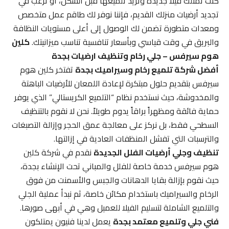
كنت تمتلك فيلا جديدة وتريد تلميعها قبل السكن، أو ترغب في
تجديد أرضيات منزلك القديم، فإننا نوفر لك طاقم عمل متخصص
ومعدات متطورة تضمن لك الوصول إلى أعلى مستويات النظافة
والبريق في وقت قياسي وبأسعار تنافسية تناسب ميزانيتك.
كلين
هوم سيرفس – جلي رخام وتنظيف ارضيات بجدة
أفضل شركة تلميع رخام وسيراميك بجدة
تفتخر كلين هوم
سيرفس بتقديم حلول مبتكرة لإعادة اللمعان للأرضيات الباهتة
والمخدوشة، حيث نستخدم نظام “التلميع الكريستالي” الذي يوفر
حماية فائقة ومظهراً براقاً يدوم طويلاً. نحن لا نقوم بالتنظيف
السطحي فقط، بل نركز على معالجة عمق الحجر وإزالة التصبغات
والترسبات التي تفشل المنظفات العادية في إزالتها.
تنظيف وجلي أرضيات الفلل الجديدة
نقدم في شركة كلين
هوم سيرفس خدمة خاصة للفلل والمباني تحت الإنشاء بجدة،
حيث نقوم بإزالة بقايا الدهانات والجبس والأسمنت من فوق
الرخام والسيراميك باستخدام مكائن خاصة، ثم نبدأ عملية الجلي
والتلميع الشاملة لتسليم الفيلا للعميل وهي في أبهى صورها.
فني جلي وتلميع معتمد بجدة
يعمل لدينا فنيون يمتلكون