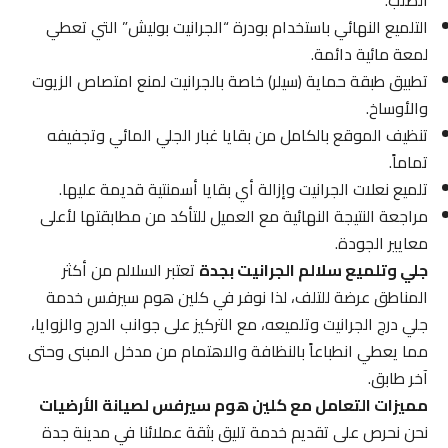
الصلب.
التلميع النهائي باستخدام بودرة “الجرانيت بوليش” التي تعطي
لمعة مائية دائمة.
تطبيق طبقة حماية (سيلر) خاصة بالجرانيت لمنع امتصاص الزيوت
والأوساخ.
تنظيف الموقع بالكامل من بقايا غبار الجلي المائي وتجفيفه
تماماً.
تلميع نعلات الجرانيت وإزالة أي بقايا أسمنتية قديمة عليها.
مراجعة النتيجة النهائية مع العميل للتأكد من مطابقتها لأعلى
معايير الجودة.
جلي وتلميع سلالم الجرانيت بجدة
تعتبر السلالم من أكثر
المناطق عرضة للتلف، لذا نوفر في كلين هوم سيرفس خدمة
جلي درج الجرانيت وتلميعه، مع التركيز على جوانب الدرج والزوايا،
مما يعطي انطباعاً بالنظافة والاهتمام من مدخل المبنى وحتى
آخر طابق.
مميزات التعامل مع كلين هوم سيرفس لصيانة الأرضيات
نحن نحرص على تقديم خدمة تليق بثقة عملائنا في مدينة جدة