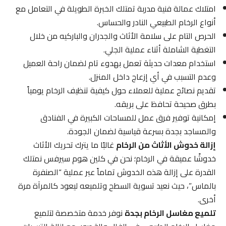
امتلاك عمالة فنية مدربة تمتلك الخبرة الطويلة في التعامل مع
أنواع الرخام الطبيعي النادر والحساس.
الحرص التام على سلامة الأثاث والجدران والباركيه من خلال
التغطية الشاملة أثناء عملية الجلي.
استخدام معدات حديثة تعمل بهدوء تام لضمان راحة العميل
وعدم التسبب في أي إزعاج داخل المنزل.
تقديم نصائح عملية للعملاء حول كيفية تنظيف الرخام يومياً
بطرق صحيحة تحافظ على بريقه.
إمكانية توفير فرق عمل للمساحات الكبيرة في الفنادق
والمساجد بجدة بسرعة قياسية لضمان الجودة.
إزالة خدوش الأثاث من الرخام
غالبًا ما يترك تحريك الأثاث
خدوشًا عميقة في الرخام؛ نحن في كلين هوم سيرفس نمتلك
القدرة على إزالة هذه الخدوش تماماً عبر عملية “الصنفرة
بالماس”، حيث نعيد تسوية السطح وتلميعه ليعود كالمرآة مرة
أخرى.
تلميع مغاسل الرخام بجدة
نوفر خدمة متخصصة لتلميع