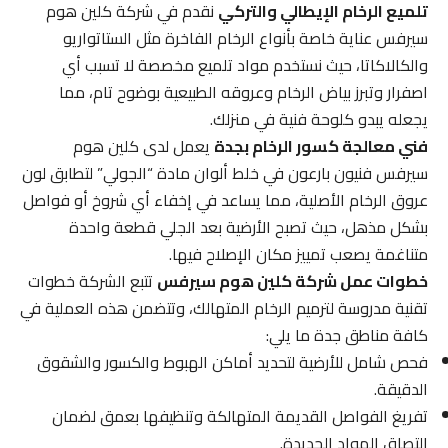
تلميع الرخام الإيطالي والتركي
نقدم في شركة كلين هوم
سيرفس عناية خاصة بأنواع الرخام الفاخرة مثل الستاتواريو
والكالاكاتا، حيث نستخدم مواد تلميع مخصصة لا تسبب أي
اصفرار وتبرز بياض الرخام وعروقه الطبيعية بوضوح تام، مما
يجعله يبدو كلوحة فنية في منزلك.
فني معالجة كسور الرخام بجدة
يعمل لدى كلين هوم
سيرفس فنيون بارعون في خلط ألوان مادة “الجولي” لتطابق لون
عروق الرخام الأصلية، مما يساعد في إخفاء أي شروخ أو فواصل
بشكل مذهل، حيث تصبح الأرضية بعد الجلي قطعة واحدة
متناغمة يصعب تمييز مكان الإصلاح فيها.
خطوات عمل شركة كلين هوم سيرفس
تتبع الشركة خطوات
تقنية مدروسة لترميم الرخام المتهالك، وتتضمن هذه العملية في
كافة مناطق جدة ما يلي:
فحص شامل للأرضية لتحديد أماكن الهبوط والكسور والشقوق
الدقيقة.
تفريغ الفواصل القديمة المتهالكة وتنظيفها بعمق لضمان
التصاق المواد الجديدة.