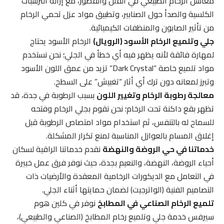
مغاسل الرخام الطبيعي في الفلل والقصور، مع إزالة الترسبات
الكلسية والصدأ حول الصنابير، وتطبيق مواد عزل تحمي الرخام
من تأثير الصابون والمنظفات الكيميائية.
جلي وتلميع الرخام الأسود (الرويال)
الرخام الأسود يحتاج
لمهارة فائقة لأنه يظهر فيه أي خطأ في الجلي؛ نحن نستخدم
مواد تلميع خاصة “Dark Crystal” تزيد من عمق اللون الأسود
وتبرز لمعانه دون ترك أي أثار “تغبيش” على السطح.
معالجة رطوبة الرخام وتغيير اللون
بسبب الرطوبة في جدة، قد
تظهر بقع داكنة تحت الرخام؛ نحن نقوم بجلي الرخام وفتحه
للسماح له بالتنفس، ثم استخدام مواد امتصاص الرطوبة قبل
إغلاق المسام بالعوازل المناسبة لمنع تكرار المشكلة.
خدماتنا في حي الروضة والنهضة
نقدم خدماتنا الراقية لسكان
أحياء الروضة، النهضة، والنعيم بجدة، حيث نوفر فرق عمل خبيرة
في التعامل مع الديكورات الرخامية المعقدة والأرضيات ذات
التصاميم الفنية (الواترجيت) لضمان حمايتها أثناء الجلي.
تلميع الرخام الصناعي في المطابخ
نوفر في كلين هوم
سيرفس خدمة جلي وتلميع رخام المطابخ (الصناعي والطبيعي)،