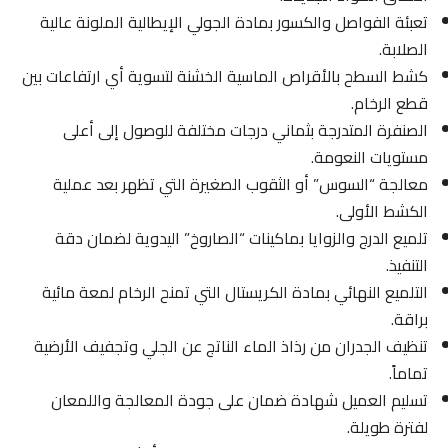
تعبئة الفواصل والكسور بمادة الجولي الإيطالية الملونة عالية
الصلابة.
كشط السطح بالأقراص الماسية الخشنة لتسوية أي ارتفاعات بين
قطع الرخام.
الصنفرة المتدرجة بثماني درجات مختلفة للوصول إلى أعلى
مستويات النعومة.
معالجة “السوس” أو الثقوب الصغيرة التي تظهر بعد عملية
الكشط الأولى.
تلميع الدرج والزوايا بماكينات “الصاروخ” اليدوية لضمان دقة
التنفيذ.
التلميع النهائي بمادة الكريستال التي تمنح الرخام لمعة مائية
براقة.
تنظيف الجدران من رذاذ الماء الناتج عن الجلي وتجفيف الأرضية
تماماً.
تسليم العميل شهادة ضمان على جودة المعالجة واللمعان
لفترة طويلة.