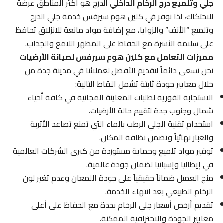
جلي وتلميع درج الرخام الداخلي
الدرج هو أكثر المناطق عرضة
للاحتكاك، لذا نوفر في كلين هوم سيرفس خدمة جلي الدرج
وتلميع “الأنف” والزوايا، مع إضافة مواد مانعة للانزلاق تحافظ
على سلامة الأسرة مع الحفاظ على المظهر اللامع والجذاب.
مميزات التعامل مع كلين هوم سيرفس لصيانة الأرضيات
نحن نسعى دائماً لتقديم الأفضل لعملائنا في مدينة جدة من
خلال معايير جودة ثابتة تشمل النقاط التالية:
الاستجابة الفورية لطلبات المعاينة المجانية في كافة أحياء
شمال وجنوب جدة لتقييم حالة الأرضيات.
استخدام تقنية الجلي الرطب بالماء التي تمنع تصاعد الأتربة
والغبار نهائياً وتضمن نظافة المكان.
توفير مواد تلميع وحماية مستوردة من كبرى الشركات العالمية
في إيطاليا وإسبانيا لضمان جودة عالمية.
منح العميل ضماناً حقيقياً على جودة اللمعان وعدم تغير لون
الرخام الطبيعي بعد انتهاء الخدمة.
تقديم أرخص أسعار جلي الرخام بجدة مع الحفاظ على أعلى
معايير الجودة والاحترافية الممكنة.