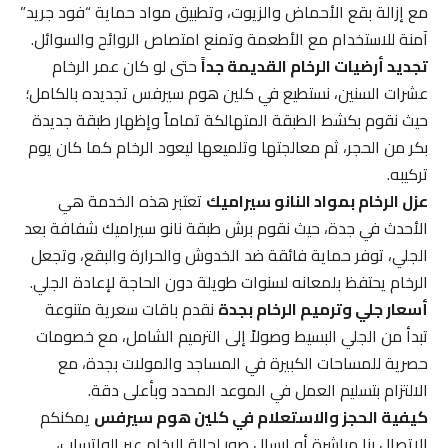
مع إزالة بقع الأحماض والزيوت، وتطبيق مواد حماية “فود جريد”
آمنة للاستخدام مع الأطعمة وتمنع امتصاص الروائح والسوائل.
تجديد أرضيات الرخام القديمة جداً
حتى لو كان عمر الرخام
عشرات السنين، نستطيع في كلين هوم سيرفس تجديده بالكامل؛
حيث نقوم بكشط الطبقة المتهالكة تماماً وإظهار طبقة جديدة
بكر من الحجر، ثم معالجتها وتلميعها ليعود الرخام كما كان يوم
تركيبه.
عزل الرخام بمواد النانو سيراميك
تعتبر هذه الخدمة هي
الأحدث في جدة، حيث نقوم برش طبقة نانو سيراميك شفافة بعد
الجلي، توفر حماية فائقة ضد الخدوش والحرارة والبقع، وتجعل
الرخام يحتفظ بلمعانه لسنوات طويلة دون الحاجة لإعادة الجلي.
أسعار جلي وترميم الرخام بجدة
نقدم باقات سعرية متنوعة
تبدأ من الجلي البسيط وصولاً إلى الترميم الشامل، مع خصومات
حصرية للمساحات الكبيرة في المساجد والمولات بجدة، مع
الالتزام بتسليم العمل في الموعد المحدد وبأعلى دقة.
كيفية الحجز والاستعلام في كلين هوم سيرفس
يمكنكم
الاتصال بنا مباشرة أو إرسال صور لحالة الرخام عبر الواتساب،