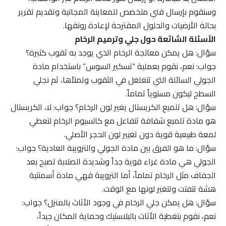
وسنقوم بإرسال فني متخصص للمعاينة المجانية وتقديم تقرير
بحالة الأرضيات والحلول المقترحة لإعادة رونقها.
الأسئلة الشائعة حول جلي وترميم الرخام
سؤال: هل يمكن معالجة الرخام الذي يوجد به ثقوب كثيرة؟
جواب: نعم، نقوم بعملية “تسكير السوس” باستخدام مادة
الجولي السائلة التي تتغلغل في الثقوب وتملأها، ثم نجلي
السطح ليكون مستوياً تماماً.
سؤال: هل تلميع الكريستال يغير لون الرخام؟ جواب: لا، الكريستال
هو مادة تلميع شفافة تتفاعل مع كالسيوم الرخام لتعطي
لمعة طبيعية قوية دون تغيير لون الحجر الأصلي.
سؤال: ما هو الفرق بين مادة الجولي والترويبة العادية؟ جواب:
الجولي هي مادة غراء قوية جداً وشديدة الصلابة تصبح بعد
الجفاف مثل الرخام تماماً، أما الترويبة فهي مادة أسمنتية
هشة تتفتت وتتغير لونها مع الوقت.
سؤال: هل يمكن جلي الرخام في وجود الأثاث بالمنزل؟ جواب:
نعم، نقوم بتغطية الأثاث بالبلاستيك وحماية المكان جيداً،