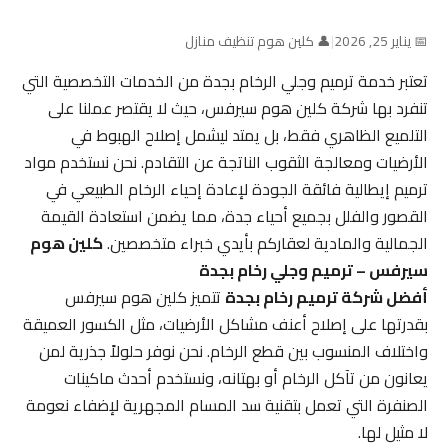
📅 يناير 25, 2026
|
👤 كلين هوم تنظيف منازل
تعتبر خدمة ترميم وجلي الرخام بجدة من الخدمات التخصصية التي
تنفرد بها شركة كلين هوم سيرفس، حيث لا يقتصر عملنا على
التلميع الظاهري فقط، بل يمتد ليشمل إصلاح الهبوط في
الأرضيات ومعالجة الثقوب الناتجة عن التقادم. نحن نستخدم مواد
ترميم إيطالية فائقة الجودة لإعادة إحياء الرخام الطبيعي في
القصور والفلل بجميع أحياء جدة، مما يضمن استعادة القيمة
الجمالية والمادية لعقاركم بأيدي خبراء متخصصين.
كلين هوم
سيرفس – ترميم وجلي رخام بجدة
أفضل شركة ترميم رخام بجدة
تتميز كلين هوم سيرفس
بقدرتها على إصلاح أعنف مشاكل الأرضيات، مثل الكسور العميقة
واختلاف المنسوب بين قطع الرخام. نحن نوفر حلولاً جذرية لمن
يعانون من تآكل الرخام أو بهتانه، ونستخدم أحدث ماكينات
الصنفرة التي تعمل بتقنية سد المسام المجهرية لإضفاء نعومة
لا مثيل لها.