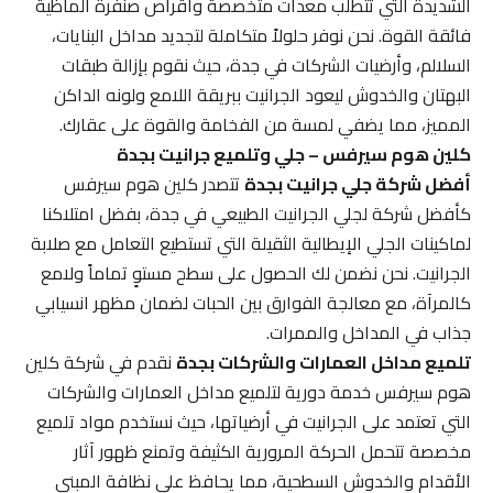
الشديدة التي تتطلب معدات متخصصة وأقراص صنفرة ألماظية
فائقة القوة. نحن نوفر حلولاً متكاملة لتجديد مداخل البنايات،
السلالم، وأرضيات الشركات في جدة، حيث نقوم بإزالة طبقات
البهتان والخدوش ليعود الجرانيت ببريقة اللامع ولونه الداكن
المميز، مما يضفي لمسة من الفخامة والقوة على عقارك.
كلين هوم سيرفس – جلي وتلميع جرانيت بجدة
أفضل شركة جلي جرانيت بجدة
تتصدر كلين هوم سيرفس
كأفضل شركة لجلي الجرانيت الطبيعي في جدة، بفضل امتلاكنا
لماكينات الجلي الإيطالية الثقيلة التي تستطيع التعامل مع صلابة
الجرانيت. نحن نضمن لك الحصول على سطح مستوٍ تماماً ولامع
كالمرآة، مع معالجة الفوارق بين الحبات لضمان مظهر انسيابي
جذاب في المداخل والممرات.
تلميع مداخل العمارات والشركات بجدة
نقدم في شركة كلين
هوم سيرفس خدمة دورية لتلميع مداخل العمارات والشركات
التي تعتمد على الجرانيت في أرضياتها، حيث نستخدم مواد تلميع
مخصصة تتحمل الحركة المرورية الكثيفة وتمنع ظهور آثار
الأقدام والخدوش السطحية، مما يحافظ على نظافة المبنى