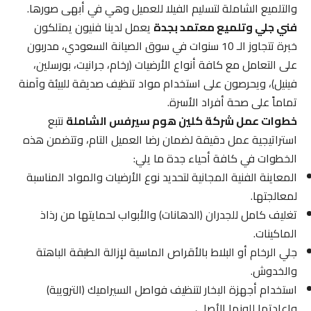
والتلميع الشاملة لتسليم الفيلا للعميل وهي في أبهى صورها.
فني جلي وتلميع معتمد بجدة
يعمل لدينا فنيون يمتلكون
خبرة تتجاوز الـ 10 سنوات في سوق الصيانة السعودي، مدربون
على التعامل مع كافة أنواع الأرضيات (رخام، جرانيت، بورسلين،
فينيل)، ويحرصون على استخدام مواد تنظيف صديقة للبيئة وآمنة
تماماً على صحة أفراد الأسرة.
خطوات عمل شركة كلين هوم سيرفس الشاملة
نتبع
استراتيجية عمل دقيقة لضمان رضا العميل التام، وتتضمن هذه
الخطوات في كافة أحياء جدة ما يلي:
المعاينة الفنية المجانية لتحديد نوع الأرضيات والمواد المناسبة
لمعالجتها.
تغليف كامل للجدران (الدهانات) والأبواب لحمايتها من رذاذ
الماكينات.
جلي الرخام أو البلاط بالأقراص الماسية لإزالة الطبقة الباهتة
والخدوش.
استخدام أجهزة البخار لتنظيف فواصل السيراميك (الترويبة)
وإعادتها للونها الأصلي.