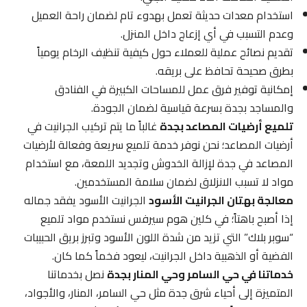
استخدام معدات حديثة تعمل بهدوء تام لضمان راحة العميل
وعدم التسبب في أي إزعاج داخل المنزل.
تقديم نصائح عملية للعملاء حول كيفية تنظيف الرخام يومياً
بطرق صحيحة تحافظ على بريقه.
إمكانية توفير فرق عمل للمساحات الكبيرة في الفنادق
والمساجد بجدة بسرعة قياسية لضمان الجودة.
تلميع أرضيات المصاعد بجدة
غالباً ما يتم تركيب الجرانيت في
أرضيات المصاعد؛ نحن نوفر خدمة تلميع سريعة وفعالة لأرضيات
المصاعد في جدة لإزالة الخدوش وتجديد اللمعة، مع استخدام
مواد لا تسبب الانزلاق لضمان سلامة المستخدمين.
معالجة بهتان الجرانيت الأسود
الجرانيت الأسود يفقد جماله
إذا أصبح باهتاً؛ في كلين هوم سيرفس نستخدم مواد تلميع
“سوبر بلاك” التي تزيد من شدة اللون الأسود وتبرز بريق الحبيبات
الفضية أو الذهبية داخل الجرانيت، ليعود فخماً كما كان.
خدماتنا في حي السامر وحي المنار بجدة
نصل بخدماتنا
المتميزة إلى أحياء شرق جدة مثل حي السامر، المنار، والأجواد،