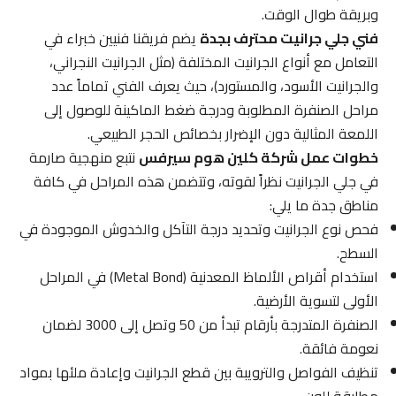
وبريقة طوال الوقت.
فني جلي جرانيت محترف بجدة
يضم فريقنا فنيين خبراء في
التعامل مع أنواع الجرانيت المختلفة (مثل الجرانيت النجراني،
والجرانيت الأسود، والمستورد)، حيث يعرف الفني تماماً عدد
مراحل الصنفرة المطلوبة ودرجة ضغط الماكينة للوصول إلى
اللمعة المثالية دون الإضرار بخصائص الحجر الطبيعي.
خطوات عمل شركة كلين هوم سيرفس
نتبع منهجية صارمة
في جلي الجرانيت نظراً لقوته، وتتضمن هذه المراحل في كافة
مناطق جدة ما يلي:
فحص نوع الجرانيت وتحديد درجة التآكل والخدوش الموجودة في
السطح.
استخدام أقراص الألماظ المعدنية (Metal Bond) في المراحل
الأولى لتسوية الأرضية.
الصنفرة المتدرجة بأرقام تبدأ من 50 وتصل إلى 3000 لضمان
نعومة فائقة.
تنظيف الفواصل والترويبة بين قطع الجرانيت وإعادة ملئها بمواد