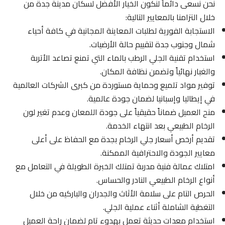
نحن نسعى دائماً لنكون الخيار الأفضل لسكان مدينة جدة من
خلال التزامنا بالمعايير التالية:
الاستجابة الفورية لطلبات المعاينة المجانية في كافة أحياء
شمال وجنوب جدة لتقييم حالة الأرضيات.
استخدام تقنية الجلي الرطب بالماء التي تمنع تصاعد الأتربة
والغبار نهائياً وتضمن نظافة المكان.
توفير مواد تلميع وحماية مستوردة من كبرى الشركات العالمية
في إيطاليا وإسبانيا لضمان جودة عالمية.
منح العميل ضماناً حقيقياً على جودة اللمعان وعدم تغير لون
الرخام الطبيعي بعد انتهاء الخدمة.
تقديم أرخص أسعار جلي الرخام بجدة مع الحفاظ على أعلى
معايير الجودة والاحترافية الممكنة.
امتلاك عمالة فنية مدربة تمتلك الخبرة الطويلة في التعامل مع
أنواع الرخام الطبيعي النادر والحساس.
الحرص التام على سلامة الأثاث والجدران والباركيه من خلال
التغطية الشاملة أثناء عملية الجلي.
استخدام معدات حديثة تعمل بهدوء تام لضمان راحة العميل