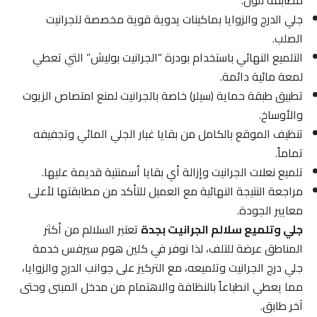
مطابقة للون.
جلي الدرج والزوايا بماكينات يدوية قوية مخصصة للجرانيت
الصلب.
التلميع النهائي باستخدام بودرة “الجرانيت بوليش” التي تعطي
لمعة مائية دائمة.
تطبيق طبقة حماية (سيلر) خاصة بالجرانيت لمنع امتصاص الزيوت
والأوساخ.
تنظيف الموقع بالكامل من بقايا غبار الجلي المائي وتجفيفه
تماماً.
تلميع نعلات الجرانيت وإزالة أي بقايا أسمنتية قديمة عليها.
مراجعة النتيجة النهائية مع العميل للتأكد من مطابقتها لأعلى
معايير الجودة.
جلي وتلميع سلالم الجرانيت بجدة
تعتبر السلالم من أكثر
المناطق عرضة للتلف، لذا نوفر في كلين هوم سيرفس خدمة
جلي درج الجرانيت وتلميعه، مع التركيز على جوانب الدرج والزوايا،
مما يعطي انطباعاً بالنظافة والاهتمام من مدخل المبنى وحتى
آخر طابق.