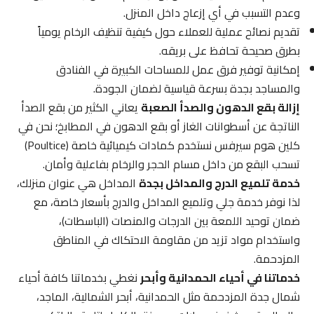
وعدم التسبب في أي إزعاج داخل المنزل.
تقديم نصائح عملية للعملاء حول كيفية تنظيف الرخام يومياً
بطرق صحيحة تحافظ على بريقه.
إمكانية توفير فرق عمل للمساحات الكبيرة في الفنادق
والمساجد بجدة بسرعة قياسية لضمان الجودة.
إزالة بقع الدهون والصدأ الصعبة
يعاني الكثير من بقع الصدأ
الناتجة عن أسطوانات الغاز أو بقع الدهون في المطابخ؛ نحن في
كلين هوم سيرفس نستخدم كمادات كيميائية خاصة (Poultice)
تسحب البقع من داخل مسام الحجر والرخام بفاعلية وأمان.
خدمة تلميع الدرج والمداخل بجدة
المداخل هي عنوان منزلك،
لذا نوفر خدمة جلي وتلميع المداخل والدرج بأسعار خاصة، مع
ضمان توحيد اللمعة بين الدرجات والمنصات (الباسطات)،
واستخدام مواد تزيد من مقاومة الاحتكاك في المناطق
المزدحمة.
خدماتنا في أحياء الحمدانية وأبحر
نغطي بخدماتنا كافة أحياء
شمال جدة المزدحمة مثل الحمدانية، أبحر الشمالية، الماجد،