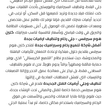
باقة متكاملة من الخدمات التي تشمل تلميع الرخام الطبيعي،
جلي البلاط، وتنظيف السيراميك والبورسلين بأحدث التقنيات. سواء
كنت تمتلك فيلا جديدة وتريد تلميعها قبل السكن، أو ترغب في
تجديد أرضيات منزلك القديم، فإننا نوفر لك طاقم عمل متخصص
ومعدات متطورة تضمن لك الوصول إلى أعلى مستويات النظافة
والبريق في وقت قياسي وبأسعار تنافسية تناسب ميزانيتك.
كلين
هوم سيرفس – جلي رخام وتنظيف ارضيات بجدة
أفضل شركة تلميع رخام وسيراميك بجدة
تفتخر كلين هوم
سيرفس بتقديم حلول مبتكرة لإعادة اللمعان للأرضيات الباهتة
والمخدوشة، حيث نستخدم نظام “التلميع الكريستالي” الذي يوفر
حماية فائقة ومظهراً براقاً يدوم طويلاً. نحن لا نقوم بالتنظيف
السطحي فقط، بل نركز على معالجة عمق الحجر وإزالة التصبغات
والترسبات التي تفشل المنظفات العادية في إزالتها.
تنظيف وجلي أرضيات الفلل الجديدة
نقدم في شركة كلين
هوم سيرفس خدمة خاصة للفلل والمباني تحت الإنشاء بجدة،
حيث نقوم بإزالة بقايا الدهانات والجبس والأسمنت من فوق
الرخام والسيراميك باستخدام مكائن خاصة، ثم نبدأ عملية الجلي