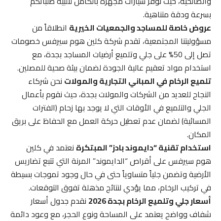
والصالحية، حيث نوفر سيارات مجهزة بالكامل لتلبية طلباتكم
بسرعة ودقة متناهية.
عروض خاصة للمساجد والجمعيات الخيرية
انطلاقاً من
مسؤوليتنا المجتمعية، تقدم شركة كلين هوم سيرفس خصومات
تصل إلى 50% على جلي وتلميع أرضيات المساجد بجدة، مع
استخدام مواد تعقيم عالية الجودة لضمان بيئة صحية للمصلين.
تلميع الرخام في المباني التجارية والمولات
نحن شركاء
النجاح للعديد من الشركات والمولات بجدة، حيث نقوم بأعمال
الجلي والتلميع في الأوقات التي لا يوجد بها زحام (الفترات
المسائية) لضمان عدم تعطيل حركة العمل مع الحفاظ على بريق
المكان.
استخدام تقنية “دايموند بادز” المبتكرة
نعتمد في كلين
هوم سيرفس على أقراص “الدايموند” المرنة التي تتبع تضاريس
الأرضية وتضمن جلياً متساوياً حتى في حال وجود تموجات بسيطة
في تركيب الرخام، مما يؤدي لنتائج مذهلة تفوق التوقعات.
أسعار جلي وتلميع الرخام بجدة 2026
نقدم جدول أسعار
شفاف وواضح يعتمد على المساحة ونوع الحجر، مع وعود دائمة