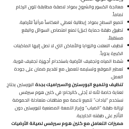
معالجة الكسور والشروخ بمواد لاصقة مطابقة للون الرخام
تماماً.
تلميع السطح بمواد إيطالية تعطي انعكاساً مرآتياً للأرضية.
تطبيق طبقة حماية (عزل) لمنع امتصاص السوائل والبقع
مستقبلاً.
تنظيف النعلات والزوايا والأماكن التي لا تصل إليها الماكينات
الكبيرة يدوياً.
شفط المياه وتجفيف الأرضية باستخدام أجهزة تجفيف قوية.
تعطير الموقع وتسليمه للعميل مع تقديم ضمان على جودة
العمل.
تنظيف وتلميع البورسلين والسيراميك بجدة
البورسلين يحتاج
لعناية خاصة لأنه لا يُجلى كالرخام؛ في كلين هوم سيرفس
نستخدم “لبادات” تلميع ناعمة مع منظفات متعادلة الحموضة
لإزالة طبقة “الضباب” وإبراز اللمعة المصنعية للبورسلين دون
التأثير على طبقته الخارجية.
مميزات التعامل مع كلين هوم سيرفس لصيانة الأرضيات