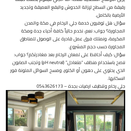
رقيقة من السطح لإزالة الخدوش والبقع العميقة وتجديد
الأرضية بالكامل.
سؤال: هل توفرون خدمة جلي الرخام في مكة والمدن
المجاورة؟ جواب: نعم، نخدم حالياً كافة أحياء جدة ومكة
المكرمة، ونمتلك فرق عمل قادرة على الوصول للمناطق
المجاورة حسب حجم المشروع.
سؤال: كيف أحافظ على لمعان الرخام بعد مغادرتكم؟ جواب:
ننصح باستخدام منظف “متعادل” (pH neutral) وتجنب الصابون
الذي يحتوي على دهون أو الكلور، ومسح السوائل الملونة فور
انسكابها.
جلي رخام وتنظيف ارضيات بجدة – 0543626173