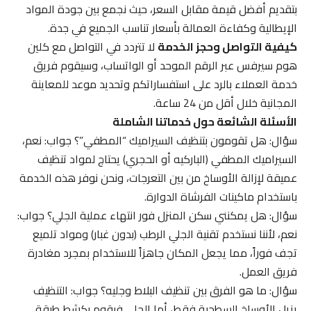
بتقديم أفضل قيمة مقابل السعر، حيث نجمع بين جودة المواد
الإيطالية وكفاءة العمالة بأسعار تناسب الجميع في جدة.
كيفية التواصل وحجز الخدمة
لا تتردد في التواصل مع كلين
هوم سيرفس عبر الرقم الموحد أو الواتساب، وسيقوم فريق
خدمة العملاء بالرد على استفساراتكم وتحديد موعد للمعاينة
المجانية خلال أقل من 24 ساعة.
الأسئلة الشائعة حول خدماتنا الشاملة
سؤال: هل تقومون بتنظيف السيراميك “المطفي”؟ جواب: نعم،
السيراميك المطفي (الباركيه أو الحجري) يحتاج لمواد تنظيف
عميقة لإزالة الأوساخ من بين التعرجات، ونحن نوفر هذه الخدمة
باستخدام ماكينات الفرشاة الدوارة.
سؤال: هل يمكنني سكن المنزل فور انتهاء عملية الجلي؟ جواب:
نعم، لأننا نستخدم تقنية الجلي الرطب (بدون غبار) ومواد تلميع
تجف فوراً، مما يجعل المكان جاهزاً للاستخدام بمجرد مغادرة
فريق العمل.
سؤال: ما هو الفرق بين تنظيف البلاط وجليه؟ جواب: التنظيف
يزيل الأوساخ السطحية فقط، أما الجلي فيقوم بكشط طبقة