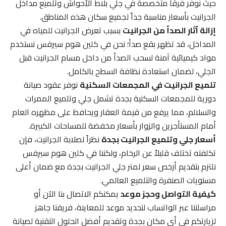
حيث نوفر فرقاً متخصصة في جلي بلاط الأحواش وتلميع مداخل
الجرانيت بأسعار مناسبة جداً لجميع سكان هذه المناطق.
إزالة آثار الصدأ من الجرانيت
بسبب تعرض الجرانيت للمياه في
المداخل، قد تظهر بقع صدأ؛ نحن في كلين هوم سيرفس نستخدم
مواد كيميائية آمنة لسحب الصدأ من داخل مسام الجرانيت قبل
الجلي، لضمان استعادة نظافة السطح بالكامل.
تلميع الجرانيت في المجمعات السكنية
نوفر عقود صيانة
دورية للمجمعات السكنية بجدة تشمل جلي وتلميع الممرات
والسلالم، مما يرفع من قيمة العقار ويحافظ على مظهره العام
أمام المستأجرين والزوار بأسعار مخفضة للمساحات الكبيرة.
أسعار جلي وتلميع الجرانيت بجدة
نظراً لصلابة الجرانيت، فإن
تكلفته تختلف قليلاً عن الرخام، ولكننا في كلين هوم سيرفس
نلتزم بتقديم أرخص سعر لمتر جلي الجرانيت بجدة مع ضمان أعلى
مستويات الصنفرة والتلميع العالمي.
كيفية التواصل وحجز موعد
يمكنكم الاتصال بنا الآن أو
مراسلتنا عبر الواتساب لتحديد موعد للمعاينة، فريقنا جاهز
لزيارتكم في أي مكان بجدة وتقديم أفضل الحلول التقنية لصيانة