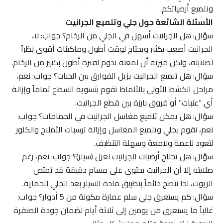
وتلميع أرضياتكم.
الأسئلة الشائعة حول جلي وتلميع الجرانيت
سؤال: هل الجرانيت أسهل في الجلي من الرخام؟ جواب: لا،
الجرانيت أصعب بكثير ويحتاج لوقت أطول وماكينات أقوى نظراً
لصلابته، ولكن ميزته أن لمعته تدوم لفترة أطول بكثير من الرخام.
سؤال: هل تلميع الجرانيت يزيل الفوارق بين الحبات؟ جواب: نعم،
مراحل الكشط الأولى بالألماظ تقوم بتسوية السطح تماماً وإزالة
أي “عنبات” أو فروق بارزة بين قطع الجرانيت.
سؤال: هل يمكن تلميع مغاسل الجرانيت في الحمامات؟ جواب:
نعم، نقوم بجلي وتلميع المغاسل وإزالة ترسبات الأملاح والكلور
لتعود ناعمة ولامعة وسهلة التنظيف.
سؤال: هل تحتاج أرضيات الجرانيت لعزل (سيلر)؟ جواب: نعم، رغم
صلابته إلا أن الجرانيت يحتوي على مسام دقيقة قد تمتص
الزيوت، لذا ننصح دائماً بتطبيق مادة السيلر بعد الجلي للحماية.
سؤال: كم يستغرق جلي سلم عمارة مكونة من 5 أدوار؟ جواب:
غالباً ما يستغرق من يومين إلى ثلاثة أيام لضمان جودة الصنفرة