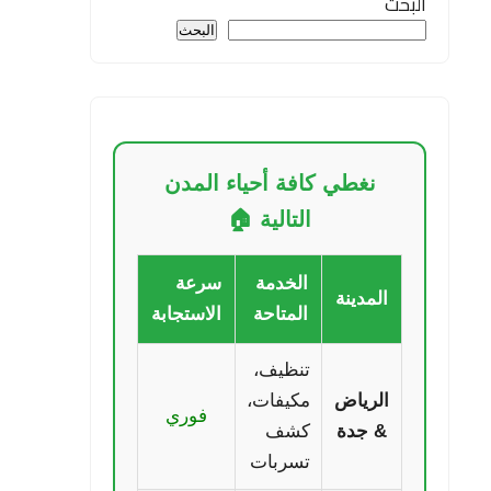
البحث
البحث
نغطي كافة أحياء المدن
التالية 🏠
الخدمة
سرعة
المدينة
المتاحة
الاستجابة
تنظيف،
الرياض
مكيفات،
فوري
& جدة
كشف
تسربات