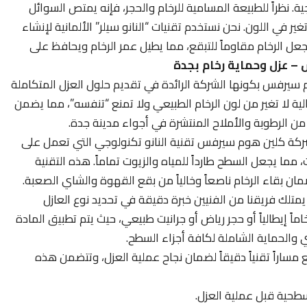
ية. نظراً للطبيعة المسامية للرخام والحجر، فإنه يمتص السوائل
 في اللون. نحن نستخدم تقنيات “النانو سيلر” الألمانية لإنشاء
عل الرخام مقاوماً للتبقع، مما يطيل عمر الرخام ويحافظ على
– عزل وحماية رخام بجدة
سيرفس بكونها الشركة الرائدة في تقديم حلول العزل المتكاملة
ية لا تغير من لون الرخام الطبيعي ولا تمنع “تنفسه”، مما يضمن
 الرطوبة والأملاح المنتشرة في أجواء مدينة جدة.
كة كلين هوم سيرفس تقنية النانو تكنولوجي التي تعمل على
 مما يجعل السطح طارداً للمياه والزيوت تماماً. هذه التقنية
ان بقاء الرخام ناصعاً وخالياً من بقع القهوة والشاي الصعبة.
متلك فريقنا من الفنيين خبرة دقيقة في تحديد نوع العازل
اً إيطالياً أو حجر رياض أو جرانيت طبيعي، حيث يتم تطبيق المادة
 والحماية الشاملة لكافة أجزاء السطح.
 مساراً تقنياً دقيقاً لضمان نجاح عملية العزل، وتتضمن هذه
لسطحية قبل عملية العزل.