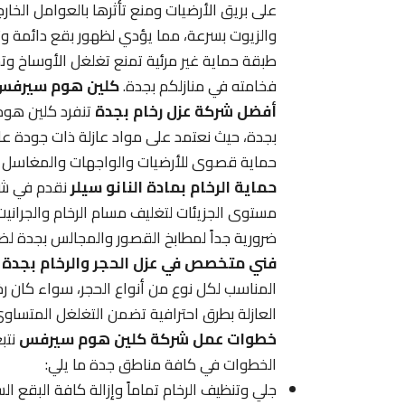
على بريق الأرضيات ومنع تأثرها بالعوامل الخارج
والزيوت بسرعة، مما يؤدي لظهور بقع دائمة وتغير
طبقة حماية غير مرئية تمنع تغلغل الأوساخ وتج
فخامته في منازلكم بجدة.
كلين هوم سيرفس 
أفضل شركة عزل رخام بجدة
تنفرد كلين هوم 
بجدة، حيث نعتمد على مواد عازلة ذات جودة عال
حماية قصوى للأرضيات والواجهات والمغاسل من
حماية الرخام بمادة النانو سيلر
نقدم في شر
مستوى الجزيئات لتغليف مسام الرخام والجرانيت،
ضرورية جداً لمطابخ القصور والمجالس بجدة لضم
فني متخصص في عزل الحجر والرخام بجدة
ي
المناسب لكل نوع من أنواع الحجر، سواء كان رخام
العازلة بطرق احترافية تضمن التغلغل المتساوي
خطوات عمل شركة كلين هوم سيرفس
نتبع
الخطوات في كافة مناطق جدة ما يلي:
جلي وتنظيف الرخام تماماً وإزالة كافة البقع ا