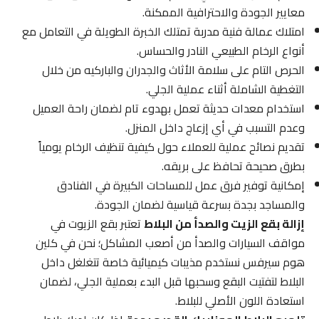
معايير الجودة والاحترافية الممكنة.
امتلاك عمالة فنية مدربة تمتلك الخبرة الطويلة في التعامل مع
أنواع الرخام الطبيعي النادر والحساس.
الحرص التام على سلامة الأثاث والجدران والباركيه من خلال
التغطية الشاملة أثناء عملية الجلي.
استخدام معدات حديثة تعمل بهدوء تام لضمان راحة العميل
وعدم التسبب في أي إزعاج داخل المنزل.
تقديم نصائح عملية للعملاء حول كيفية تنظيف الرخام يومياً
بطرق صحيحة تحافظ على بريقه.
إمكانية توفير فرق عمل للمساحات الكبيرة في الفنادق
والمساجد بجدة بسرعة قياسية لضمان الجودة.
إزالة بقع الزيت والصدأ من البلاط
تعتبر بقع الزيوت في
مواقف السيارات والصدأ من أصعب المشاكل؛ نحن في كلين
هوم سيرفس نستخدم مذيبات كيميائية خاصة تتغلغل داخل
البلاط لتفتيت البقع وسحبها قبل البدء بعملية الجلي، لضمان
استعادة اللون الأصلي للبلاط.