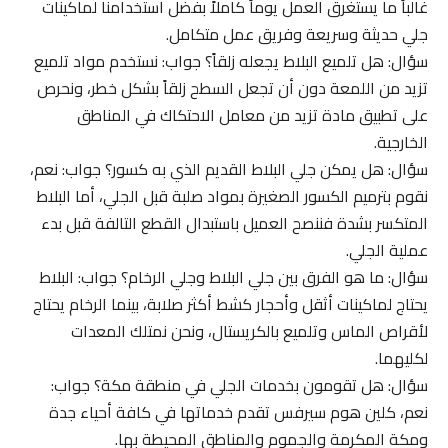
غالباً ما يستغرق العمل يوماً كاملاً بفضل استخدامنا لماكينات
جلي حديثة وسريعة وفريق عمل متكامل.
سؤال: هل تلميع البلاط يجعله زلقاً؟ جواب: نستخدم مواد تلميع
تزيد من اللمعة دون أن تجعل السطح زلقاً بشكل خطر، ونحرص
على تطبيق مادة تزيد من معامل الاحتكاك في المناطق
الخارجية.
سؤال: هل يمكن جلي البلاط القديم الذي به كسور؟ جواب: نعم،
نقوم بترميم الكسور الصغيرة بمواد صلبة قبل الجلي، أما البلاط
المتكسر بشدة فننصح العميل باستبدال القطع التالفة قبل بدء
عملية الجلي.
سؤال: ما هو الفرق بين جلي البلاط وجلي الرخام؟ جواب: البلاط
يحتاج لماكينات أثقل وأحجار كشط أكثر صلابة، بينما الرخام يحتاج
لأقراص الماس وتلميع بالكريستال، ونحن نمتلك المعدات
لكليهما.
سؤال: هل تقومون بخدمات الجلي في منطقة مكة؟ جواب:
نعم، كلين هوم سيرفس تقدم خدماتها في كافة أحياء جدة
ومكة المكرمة والجموم والمناطق المحيطة بها.