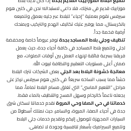
تلميع البلاط الموزاييك القديم بجدة
إذا كان لديك بلاط
موزاييك قديم في منزلك، فلا داعي لاستبداله؛ نحن في كلين هوم
سيرفس نقوم بعملية “إحياء” للبلاط عبر جليه بعمق وتلميعه
بالكريستال، مما يوفير عليك تكاليف الهدم والتركيب ويمنحك
أرضية فخمة جداً.
تنظيف وجلي بلاط المساجد بجدة
نوفر عروضاً خاصة ومخفضة
لجلي وتلميع بلاط المساجد في كافة أحياء جدة، حيث يعمل
فريقنا بسرعة فائقة لإنهاء العمل بين أوقات الصلوات، مع
ضمان أعلى مستويات التعقيم والنظافة لبيوت الله.
معالجة خشونة البلاط بعد الجلي
بعض الشركات تترك البلاط
خشناً مما يسبب اتساخه سريعاً؛ في كلين هوم سيرفس نركز على
مراحل “التنعيم الماسي” التي تغلق مسام البلاط تماماً، مما
يجعله ناعماً كالرخام وسهل المسح والتنظيف بالماء فقط.
خدماتنا في حي الصفا وحي المروة
نقدم خدماتنا لسكان شرق
جدة في أحياء الصفا، المروة، والسامر، حيث نمتلك أسطولاً من
السيارات المجهزة للوصول إليكم وتقديم خدمات جلي البلاط
وتلميع السيراميك بأسعار تنافسية وجودة لا تضاهى.