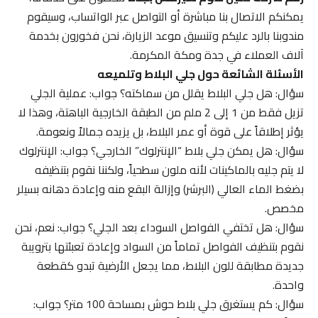
يمكنكم الاتصال بنا مباشرة أو التواصل عبر الواتساب، وسيقوم
مندوبنا بالرد عليكم وتنسيق موعد الزيارة، نحن فخورون بخدمة
آلاف العملاء في جدة ومكة المكرمة.
الأسئلة الشائعة حول جلي البلاط وتلميعه
سؤال: هل جلي البلاط يقلل من سماكته؟ جواب: عملية الجلي
تزيل فقط من 1 إلى 2 ملم من الطبقة الخارجية الباهتة، وهذا لا
يؤثر إطلاقاً على قوة أو عمر البلاط، بل يزيده جمالاً ونعومة.
سؤال: هل يمكن جلي بلاط “الإنترلوك” الخارجي؟ جواب: الإنترلوك
لا يتم جليه بالماكينات لأنه ملون سطحياً، ولكننا نقوم بتنظيفه
بضغط الماء العالي (البرشر) وإزالة البقع منه وإعادة دهانه بسيلر
مخصص.
سؤال: هل تختفي الفواصل السوداء بعد الجلي؟ جواب: نعم، نحن
نقوم بتنظيف الفواصل تماماً من السواد وإعادة تعبئتها بترويبة
جديدة مطابقة للون البلاط، مما يجعل الأرضية تبدو كقطعة
واحدة.
سؤال: كم يستغرق جلي بلاط حوش بمساحة 100 متر؟ جواب: