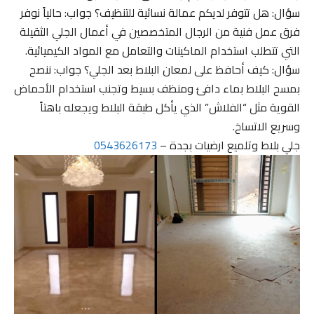
سؤال: هل تتوفر لديكم عمالة نسائية للتنظيف؟ جواب: حالياً نوفر
فرق عمل فنية من الرجال المتخصصين في أعمال الجلي الثقيلة
التي تتطلب استخدام الماكينات والتعامل مع المواد الكيميائية.
سؤال: كيف أحافظ على لمعان البلاط بعد الجلي؟ جواب: ننصح
بمسح البلاط بماء دافئ ومنظف بسيط وتجنب استخدام الأحماض
القوية مثل “الفلاش” الذي يأكل طبقة البلاط ويجعله باهتاً
وسريع الاتساخ.
جلي بلاط وتلميع ارضيات بجدة –
0543626173