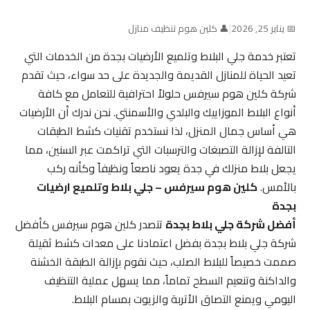
📅 يناير 25, 2026
|
👤 كلين هوم تنظيف منازل
تعتبر خدمة جلي البلاط وتلميع الأرضيات بجدة من الخدمات التي
تعيد الحياة للمنازل القديمة والجديدة على حد سواء، حيث تقدم
شركة كلين هوم سيرفس حلولاً احترافية للتعامل مع كافة
أنواع البلاط الموزاييك والبلدي والأسمنتي. نحن ندرك أن الأرضيات
هي أساس جمال المنزل، لذا نستخدم تقنيات كشط الطبقات
التالفة لإزالة التصبغات والترسبات التي تراكمت عبر السنين، مما
يجعل بلاط منزلك في جدة يعود ناصعاً ونظيفاً وكأنه ركب
بالأمس.
كلين هوم سيرفس – جلي بلاط وتلميع ارضيات
بجدة
أفضل شركة جلي بلاط بجدة
تتصدر كلين هوم سيرفس كأفضل
شركة جلي بلاط بجدة بفضل اعتمادنا على معدات كشط ثقيلة
صممت خصيصاً للبلاط الصلب، حيث نقوم بإزالة الطبقة الخشنة
والداكنة وتنعيم السطح تماماً، مما يسهل عملية التنظيف
اليومي ويمنع التصاق الأتربة والزيوت بمسام البلاط.