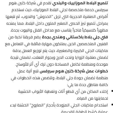
تلميع البلاط الموزاييك والبلدي
نقدم في شركة كلين هوم
سيرفس خدمة متخصصة لجلي البلاط الموزاييك، حيث نستخدم
أقراص الصنفرة الحجرية التي تزيل “الخدوش” والندوب، ثم نتبعها
بمراحل تلميع تبرز الحصى الصغير الملون داخل البلاط، مما يمنحه
مظهراً كلاسيكياً فاخراً يتناسب مع مداخل الفلل والبيوت بجدة.
فني جلي بلاط باكستاني وهندي بجدة
يضم فريقنا نخبة من
الفنيين المتخصصين الذين يمتلكون مهارة فائقة في التعامل مع
ماكينات الجلي الكبيرة والصغيرة، حيث يتم توزيع العمل بدقة
لضمان صنفرة الزوايا وتحت الدرج وبجوار النعلات، لضمان نتيجة
موحدة ومنظمة لكامل المساحة دون ترك أي أثر للأوساخ.
خطوات عمل شركة كلين هوم سيرفس
نتبع آلية عمل
منظمة لضمان جودة جلي البلاط، وتتضمن هذه الخطوات في
كافة مناطق جدة ما يلي:
إخلاء المكان من أي قطع أثاث وتغطية الأبواب الخشبية
لحمايتها من المياه.
استخدام ماكينات الجلي المزودة بأحجار “الصاروخ” الخشنة لبدء
عملية كشط الطبقة القديمة.