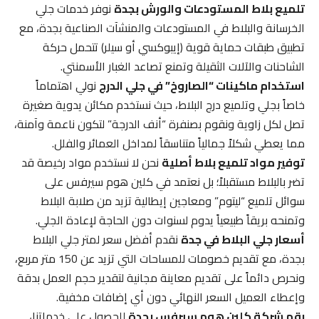
تلميع بلاط المستودعات والورش بجدة
نوفر خدمات جلي
الخرسانة والبلاط في المستودعات والمنشآت الصناعية بجدة، مع
تطبيق طبقات حماية قوية (إيبوكسي أو سيلر) تتحمل حركة
الشاحنات والآلات الثقيلة وتمنع تصاعد الغبار الأسمنتي.
استخدام ماكينات “الصاروخ” في جلي الدرج
نولي اهتماماً
خاصاً بجلي وتلميع درج البلاط، حيث نستخدم مكائن يدوية صغيرة
تصل لكل زاوية ونقوم بصنفرة “أنف الدرجة” لتكون ناعمة وآمنة،
مما يعطي شكلاً جمالياً متناسقاً لمداخل العمائر والفلل.
توفير مواد تلميع بلاط أصلية
نحن لا نستخدم مواد رخيصة قد
تضر بالبلاط مستقبلاً؛ بل نعتمد في كلين هوم سيرفس على
سوائل تلميع “ليتوم” ومعاجين إيطالية تزيد من صلابة البلاط
وتمنحه بريقاً طبيعياً يدوم لسنوات دون الحاجة لإعادة الجلي.
أسعار جلي البلاط في جدة
نقدم أفضل سعر لمتر جلي البلاط
بجدة، مع تقديم خصومات للمساحات التي تزيد عن 150 متر مربع،
ونحرص دائماً على تقديم معاينة مجانية لتقدير حجم العمل بدقة
وإعطاء العميل السعر النهائي دون أي إضافات مخفية.
رقم شركة كلين هوم سيرفس بجدة
للحصول على خدماتنا،