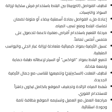
تنظيف الفواصل (الترويبة) بين البلاط باستخدام فرش سلكية لإزالة
السواد والترسبات.
إعادة ملء الفواصل بمادة أسمنتية بيضاء أو ملونة لضمان
تماسك البلاط ومنع تسرب المياه.
مرحلة التنعيم باستخدام أقراص صنفرة ناعمة للحصول على
ملمس أملس تماماً.
غسيل الأرضية بمواد كيميائية متعادلة لإزالة غبار الجلي والرواسب
المتبقية.
تلميع البلاط بمواد “الواكس” أو السيلر لإعطائه طبقة حماية
ولمعة هادئة.
تنظيف النعلات (السكيرتينج) وتلميعها لتتناسب مع جمال الأرضية
الجديدة.
شفط المياه الزائدة وتجفيف الموقع بالكامل ليكون جاهزاً
للاستخدام الفوري.
مراجعة العمل مع العميل وتسليمه الموقع بنظافة تامة
وجودة استثنائية.