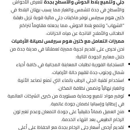
جلي وتلميع بلاط الحوش والأسطح بجدة
تتعرض الأحواش
والأسطح في جدة للشمس والغبار مما يسبب بهتان البلاط؛ في
كلين هوم سيرفس نوفر ماكينات جلي مائية قوية تزيل طبقة
“الشهاب” وتلمع بلاط الحوش، مما يجعله مقاوماً لتراكم
الطحالب والأملاح الناتجة عن مياه الخزانات.
مميزات التعامل مع كلين هوم سيرفس لصيانة الأرضيات
نحن نحرص على تقديم تجربة مميزة لعملائنا في مدينة جدة من
خلال معايير الجودة التالية:
الاستجابة الفورية لطلبات المعاينة المجانية في كافة أحياء
شمال وجنوب جدة لتقييم حالة الأرضيات.
استخدام تقنية الجلي الرطب بالماء التي تمنع تصاعد الأتربة
والغبار نهائياً وتضمن نظافة المكان.
توفير مواد تلميع وحماية مستوردة من كبرى الشركات العالمية
في إيطاليا وإسبانيا لضمان جودة عالمية.
منح العميل ضماناً حقيقياً على جودة اللمعان وعدم تغير لون
الرخام الطبيعي بعد انتهاء الخدمة.
تقديم أرخص أسعار جلي الرخام بجدة مع الحفاظ على أعلى