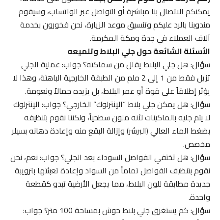
يمكنكم الاتصال بنا مباشرة أو التواصل عبر الواتساب، وسيقوم
مندوبنا بالرد عليكم وتنسيق موعد الزيارة، نحن فخورون بخدمة
آلاف العملاء في جدة ومكة المكرمة.
الأسئلة الشائعة حول جلي البلاط وتلميعه
سؤال: هل جلي البلاط يقلل من سماكته؟ جواب: عملية الجلي
تزيل فقط من 1 إلى 2 ملم من الطبقة الخارجية الباهتة، وهذا لا
يؤثر إطلاقاً على قوة أو عمر البلاط، بل يزيده جمالاً ونعومة.
سؤال: هل يمكن جلي بلاط “الإنترلوك” الخارجي؟ جواب: الإنترلوك
لا يتم جليه بالماكينات لأنه ملون سطحياً، ولكننا نقوم بتنظيفه
بضغط الماء العالي (البرشر) وإزالة البقع منه وإعادة دهانه بسيلر
مخصص.
سؤال: هل تختفي الفواصل السوداء بعد الجلي؟ جواب: نعم، نحن
نقوم بتنظيف الفواصل تماماً من السواد وإعادة تعبئتها بترويبة
جديدة مطابقة للون البلاط، مما يجعل الأرضية تبدو كقطعة
واحدة.
سؤال: كم يستغرق جلي بلاط حوش بمساحة 100 متر؟ جواب: