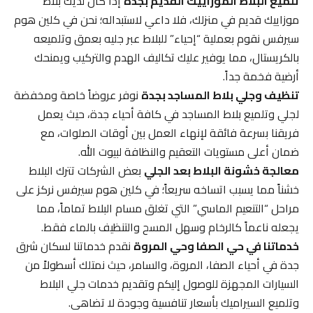
تلميع البلاط الموزاييك القديم بجدة
إذا كان لديك بلاط
موزاييك قديم في منزلك، فلا داعي لاستبداله؛ نحن في كلين هوم
سيرفس نقوم بعملية “إحياء” للبلاط عبر جليه بعمق وتلميعه
بالكريستال، مما يوفير عليك تكاليف الهدم والتركيب ويمنحك
أرضية فخمة جداً.
تنظيف وجلي بلاط المساجد بجدة
نوفر عروضاً خاصة ومخفضة
لجلي وتلميع بلاط المساجد في كافة أحياء جدة، حيث يعمل
فريقنا بسرعة فائقة لإنهاء العمل بين أوقات الصلوات، مع
ضمان أعلى مستويات التعقيم والنظافة لبيوت الله.
معالجة خشونة البلاط بعد الجلي
بعض الشركات تترك البلاط
خشناً مما يسبب اتساخه سريعاً؛ في كلين هوم سيرفس نركز على
مراحل “التنعيم الماسي” التي تغلق مسام البلاط تماماً، مما
يجعله ناعماً كالرخام وسهل المسح والتنظيف بالماء فقط.
خدماتنا في حي الصفا وحي المروة
نقدم خدماتنا لسكان شرق
جدة في أحياء الصفا، المروة، والسامر، حيث نمتلك أسطولاً من
السيارات المجهزة للوصول إليكم وتقديم خدمات جلي البلاط
وتلميع السيراميك بأسعار تنافسية وجودة لا تضاهى.