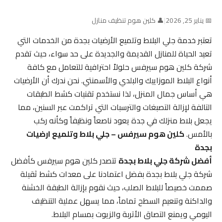
📅 يناير 25, 2026
|
👤 كلين هوم تنظيف منازل
تعتبر خدمة جلي البلاط وتلميع الأرضيات بجدة من الخدمات التي
تعيد الحياة للمنازل القديمة والجديدة على حد سواء، حيث تقدم
شركة كلين هوم سيرفس حلولاً احترافية للتعامل مع كافة
أنواع البلاط الموزاييك والبلدي والأسمنتي. نحن ندرك أن الأرضيات
هي أساس جمال المنزل، لذا نستخدم تقنيات كشط الطبقات
التالفة لإزالة التصبغات والترسبات التي تراكمت عبر السنين، مما
يجعل بلاط منزلك في جدة يعود ناصعاً ونظيفاً وكأنه ركب
بالأمس.
كلين هوم سيرفس – جلي بلاط وتلميع ارضيات
بجدة
أفضل شركة جلي بلاط بجدة
تتصدر كلين هوم سيرفس كأفضل
شركة جلي بلاط بجدة بفضل اعتمادنا على معدات كشط ثقيلة
صممت خصيصاً للبلاط الصلب، حيث نقوم بإزالة الطبقة الخشنة
والداكنة وتنعيم السطح تماماً، مما يسهل عملية التنظيف
اليومي ويمنع التصاق الأتربة والزيوت بمسام البلاط.