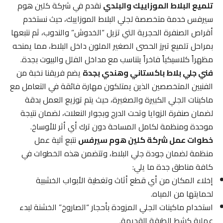
تلميع البلاط الموزاييك والبلدي
نقدم في شركة كلين هوم
سيرفس خدمة متخصصة لجلي البلاط الموزاييك، حيث نستخدم
أقراص الصنفرة الحجرية التي تزيل “الخدوش” والندوب، ثم نتبعها
بمراحل تلميع تبرز الحصى الصغير الملون داخل البلاط، مما يمنحه
مظهراً كلاسيكياً فاخراً يتناسب مع مداخل الفلل والبيوت بجدة.
فني جلي بلاط باكستاني وهندي بجدة
يضم فريقنا نخبة من
الفنيين المتخصصين الذين يمتلكون مهارة فائقة في التعامل مع
ماكينات الجلي الكبيرة والصغيرة، حيث يتم توزيع العمل بدقة
لضمان صنفرة الزوايا وتحت الدرج وبجوار النعلات، لضمان نتيجة
موحدة ومنظمة لكامل المساحة دون ترك أي أثر للأوساخ.
خطوات عمل شركة كلين هوم سيرفس
نتبع آلية عمل
منظمة لضمان جودة جلي البلاط، وتتضمن هذه الخطوات في
كافة مناطق جدة ما يلي:
إخلاء المكان من أي قطع أثاث وتغطية الأبواب الخشبية
لحمايتها من المياه.
استخدام ماكينات الجلي المزودة بأحجار “الصاروخ” الخشنة لبدء
عملية كشط الطبقة القديمة.