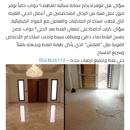
سؤال: هل تتوفر لديكم عمالة نسائية للتنظيف؟ جواب: حالياً نوفر
فرق عمل فنية من الرجال المتخصصين في أعمال الجلي الثقيلة
التي تتطلب استخدام الماكينات والتعامل مع المواد الكيميائية.
سؤال: كيف أحافظ على لمعان البلاط بعد الجلي؟ جواب: ننصح
بمسح البلاط بماء دافئ ومنظف بسيط وتجنب استخدام الأحماض
القوية مثل “الفلاش” الذي يأكل طبقة البلاط ويجعله باهتاً
وسريع الاتساخ.
جلي بلاط وتلميع ارضيات بجدة –
0543626173