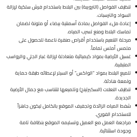
تنظيف الفواصل (الترويبة) بين البلاط باستخدام فرش سلكية لإزالة
السواد والترسبات.
إعادة ملء الفواصل بمادة أسمنتية بيضاء أو ملونة لضمان
تماسك البلاط ومنع تسرب المياه.
مرحلة التنعيم باستخدام أقراص صنفرة ناعمة للحصول على
ملمس أملس تماماً.
غسيل الأرضية بمواد كيميائية متعادلة لإزالة غبار الجلي والرواسب
المتبقية.
تلميع البلاط بمواد “الواكس” أو السيلر لإعطائه طبقة حماية
ولمعة هادئة.
تنظيف النعلات (السكيرتينج) وتلميعها لتتناسب مع جمال الأرضية
الجديدة.
شفط المياه الزائدة وتجفيف الموقع بالكامل ليكون جاهزاً
للاستخدام الفوري.
مراجعة العمل مع العميل وتسليمه الموقع بنظافة تامة
وجودة استثنائية.