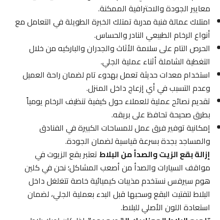
معايير الجودة والاحترافية الممكنة.
امتلاك عمالة فنية مدربة تمتلك الخبرة الطويلة في التعامل مع
أنواع الرخام الطبيعي النادر والحساس.
الحرص التام على سلامة الأثاث والجدران والباركيه من خلال
التغطية الشاملة أثناء عملية الجلي.
استخدام معدات حديثة تعمل بهدوء تام لضمان راحة العميل
وعدم التسبب في أي إزعاج داخل المنزل.
تقديم نصائح عملية للعملاء حول كيفية تنظيف الرخام يومياً
بطرق صحيحة تحافظ على بريقه.
إمكانية توفير فرق عمل للمساحات الكبيرة في الفنادق
والمساجد بجدة بسرعة قياسية لضمان الجودة.
إزالة بقع الزيت والصدأ من البلاط
تعتبر بقع الزيوت في
مواقف السيارات والصدأ من أصعب المشاكل؛ نحن في كلين
هوم سيرفس نستخدم مذيبات كيميائية خاصة تتغلغل داخل
البلاط لتفتيت البقع وسحبها قبل البدء بعملية الجلي، لضمان
استعادة اللون الأصلي للبلاط.