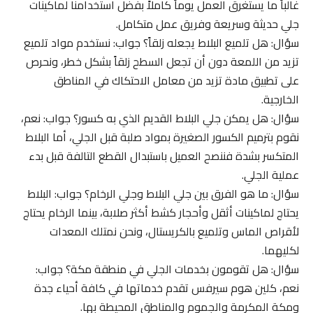
غالباً ما يستغرق العمل يوماً كاملاً بفضل استخدامنا لماكينات
جلي حديثة وسريعة وفريق عمل متكامل.
سؤال: هل تلميع البلاط يجعله زلقاً؟ جواب: نستخدم مواد تلميع
تزيد من اللمعة دون أن تجعل السطح زلقاً بشكل خطر، ونحرص
على تطبيق مادة تزيد من معامل الاحتكاك في المناطق
الخارجية.
سؤال: هل يمكن جلي البلاط القديم الذي به كسور؟ جواب: نعم،
نقوم بترميم الكسور الصغيرة بمواد صلبة قبل الجلي، أما البلاط
المتكسر بشدة فننصح العميل باستبدال القطع التالفة قبل بدء
عملية الجلي.
سؤال: ما هو الفرق بين جلي البلاط وجلي الرخام؟ جواب: البلاط
يحتاج لماكينات أثقل وأحجار كشط أكثر صلابة، بينما الرخام يحتاج
لأقراص الماس وتلميع بالكريستال، ونحن نمتلك المعدات
لكليهما.
سؤال: هل تقومون بخدمات الجلي في منطقة مكة؟ جواب:
نعم، كلين هوم سيرفس تقدم خدماتها في كافة أحياء جدة
ومكة المكرمة والجموم والمناطق المحيطة بها.