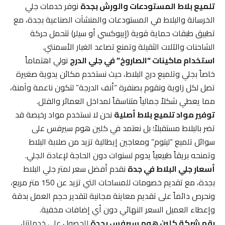
تلميع بلاط المستودعات والورش بجدة
نوفر خدمات جلي
الخرسانة والبلاط في المستودعات والمنشآت الصناعية بجدة، مع
تطبيق طبقات حماية قوية (إيبوكسي أو سيلر) تتحمل حركة
الشاحنات والآلات الثقيلة وتمنع تصاعد الغبار الأسمنتي.
استخدام ماكينات “الصاروخ” في جلي الدرج
نولي اهتماماً
خاصاً بجلي وتلميع درج البلاط، حيث نستخدم مكائن يدوية صغيرة
تصل لكل زاوية ونقوم بصنفرة “أنف الدرجة” لتكون ناعمة وآمنة،
مما يعطي شكلاً جمالياً متناسقاً لمداخل العمائر والفلل.
توفير مواد تلميع بلاط أصلية
نحن لا نستخدم مواد رخيصة قد
تضر بالبلاط مستقبلاً؛ بل نعتمد في كلين هوم سيرفس على
سوائل تلميع “ليتوم” ومعاجين إيطالية تزيد من صلابة البلاط
وتمنحه بريقاً طبيعياً يدوم لسنوات دون الحاجة لإعادة الجلي.
أسعار جلي البلاط في جدة
نقدم أفضل سعر لمتر جلي البلاط
بجدة، مع تقديم خصومات للمساحات التي تزيد عن 150 متر مربع،
ونحرص دائماً على تقديم معاينة مجانية لتقدير حجم العمل بدقة
وإعطاء العميل السعر النهائي دون أي إضافات مخفية.
رقم شركة كلين هوم سيرفس بجدة
للحصول على خدماتنا،