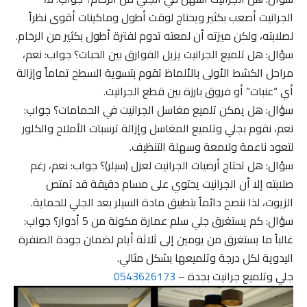
الجرانيت أصعب بكثير ويحتاج لوقت أطول وماكينات أقوى نظراً
لصلابته، ولكن ميزته أن لمعته تدوم لفترة أطول بكثير من الرخام.
سؤال: هل تلميع الجرانيت يزيل الفوارق بين الحبات؟ جواب: نعم،
مراحل الكشط الأولى بالألماظ تقوم بتسوية السطح تماماً وإزالة
أي “عنبات” أو فروق بارزة بين قطع الجرانيت.
سؤال: هل يمكن تلميع مغاسل الجرانيت في الحمامات؟ جواب:
نعم، نقوم بجلي وتلميع المغاسل وإزالة ترسبات الأملاح والكلور
لتعود ناعمة ولامعة وسهلة التنظيف.
سؤال: هل تحتاج أرضيات الجرانيت لعزل (سيلر)؟ جواب: نعم، رغم
صلابته إلا أن الجرانيت يحتوي على مسام دقيقة قد تمتص
الزيوت، لذا ننصح دائماً بتطبيق مادة السيلر بعد الجلي للحماية.
سؤال: كم يستغرق جلي سلم عمارة مكونة من 5 أدوار؟ جواب:
غالباً ما يستغرق من يومين إلى ثلاثة أيام لضمان جودة الصنفرة
اليدوية لكل درجة وتلميعها بشكل مثالي.
جلي وتلميع جرانيت بجدة –
0543626173