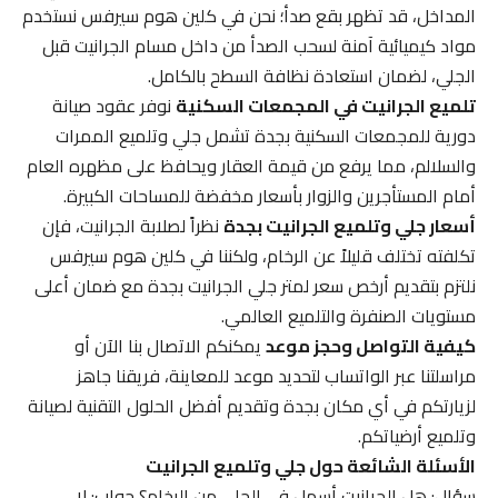
المداخل، قد تظهر بقع صدأ؛ نحن في كلين هوم سيرفس نستخدم
مواد كيميائية آمنة لسحب الصدأ من داخل مسام الجرانيت قبل
الجلي، لضمان استعادة نظافة السطح بالكامل.
تلميع الجرانيت في المجمعات السكنية
نوفر عقود صيانة
دورية للمجمعات السكنية بجدة تشمل جلي وتلميع الممرات
والسلالم، مما يرفع من قيمة العقار ويحافظ على مظهره العام
أمام المستأجرين والزوار بأسعار مخفضة للمساحات الكبيرة.
أسعار جلي وتلميع الجرانيت بجدة
نظراً لصلابة الجرانيت، فإن
تكلفته تختلف قليلاً عن الرخام، ولكننا في كلين هوم سيرفس
نلتزم بتقديم أرخص سعر لمتر جلي الجرانيت بجدة مع ضمان أعلى
مستويات الصنفرة والتلميع العالمي.
كيفية التواصل وحجز موعد
يمكنكم الاتصال بنا الآن أو
مراسلتنا عبر الواتساب لتحديد موعد للمعاينة، فريقنا جاهز
لزيارتكم في أي مكان بجدة وتقديم أفضل الحلول التقنية لصيانة
وتلميع أرضياتكم.
الأسئلة الشائعة حول جلي وتلميع الجرانيت
سؤال: هل الجرانيت أسهل في الجلي من الرخام؟ جواب: لا،