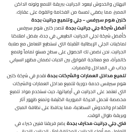
البهتان والخدوش ليعود الجرانيت ببريقة اللامع ولونه الداكن
المميز، مما يضفي لمسة من الفخامة والقوة على عقارك.
كلين هوم سيرفس – جلي وتلميع جرانيت بجدة
أفضل شركة جلي جرانيت بجدة
تتصدر كلين هوم سيرفس
كأفضل شركة لجلي الجرانيت الطبيعي في جدة، بفضل امتلاكنا
لماكينات الجلي الإيطالية الثقيلة التي تستطيع التعامل مع صلابة
الجرانيت. نحن نضمن لك الحصول على سطح مستوٍ تماماً ولامع
كالمرآة، مع معالجة الفوارق بين الحبات لضمان مظهر انسيابي
جذاب في المداخل والممرات.
تلميع مداخل العمارات والشركات بجدة
نقدم في شركة كلين
هوم سيرفس خدمة دورية لتلميع مداخل العمارات والشركات
التي تعتمد على الجرانيت في أرضياتها، حيث نستخدم مواد تلميع
مخصصة تتحمل الحركة المرورية الكثيفة وتمنع ظهور آثار
الأقدام والخدوش السطحية، مما يحافظ على نظافة المبنى
وبريقة طوال الوقت.
فني جلي جرانيت محترف بجدة
يضم فريقنا فنيين خبراء في
التعامل مع أنواع الجرانيت المختلفة (مثل الجرانيت النجراني،