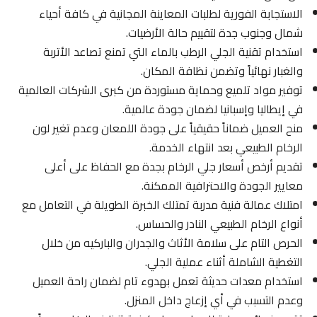
الاستجابة الفورية لطلبات المعاينة المجانية في كافة أحياء
شمال وجنوب جدة لتقييم حالة الأرضيات.
استخدام تقنية الجلي الرطب بالماء التي تمنع تصاعد الأتربة
والغبار نهائياً وتضمن نظافة المكان.
توفير مواد تلميع وحماية مستوردة من كبرى الشركات العالمية
في إيطاليا وإسبانيا لضمان جودة عالمية.
منح العميل ضماناً حقيقياً على جودة اللمعان وعدم تغير لون
الرخام الطبيعي بعد انتهاء الخدمة.
تقديم أرخص أسعار جلي الرخام بجدة مع الحفاظ على أعلى
معايير الجودة والاحترافية الممكنة.
امتلاك عمالة فنية مدربة تمتلك الخبرة الطويلة في التعامل مع
أنواع الرخام الطبيعي النادر والحساس.
الحرص التام على سلامة الأثاث والجدران والباركيه من خلال
التغطية الشاملة أثناء عملية الجلي.
استخدام معدات حديثة تعمل بهدوء تام لضمان راحة العميل
وعدم التسبب في أي إزعاج داخل المنزل.