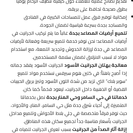
تقديم نصائح عملية للعملاء حول كيفية تنظيف الرخام يومياً
بطرق صحيحة تحافظ على بريقه.
إمكانية توفير فرق عمل للمساحات الكبيرة في الفنادق
والمساجد بجدة بسرعة قياسية لضمان الجودة.
تلميع أرضيات المصاعد بجدة
غالباً ما يتم تركيب الجرانيت في
أرضيات المصاعد؛ نحن نوفر خدمة تلميع سريعة وفعالة لأرضيات
المصاعد في جدة لإزالة الخدوش وتجديد اللمعة، مع استخدام
مواد لا تسبب الانزلاق لضمان سلامة المستخدمين.
معالجة بهتان الجرانيت الأسود
الجرانيت الأسود يفقد جماله
إذا أصبح باهتاً؛ في كلين هوم سيرفس نستخدم مواد تلميع
“سوبر بلاك” التي تزيد من شدة اللون الأسود وتبرز بريق الحبيبات
الفضية أو الذهبية داخل الجرانيت، ليعود فخماً كما كان.
خدماتنا في حي السامر وحي المنار بجدة
نصل بخدماتنا
المتميزة إلى أحياء شرق جدة مثل حي السامر، المنار، والأجواد،
حيث نوفر فرقاً متخصصة في جلي بلاط الأحواش وتلميع مداخل
الجرانيت بأسعار مناسبة جداً لجميع سكان هذه المناطق.
إزالة آثار الصدأ من الجرانيت
بسبب تعرض الجرانيت للمياه في