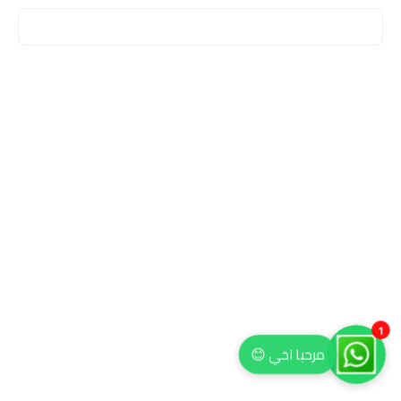
1
مرحبا اخي 😊