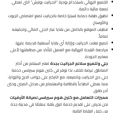
التلميع النهائي باستخدام بودرة “الجرانيت بوليش” التي تعطي
لمعة مائية دائمة.
تطبيق طبقة حماية (سيلر) خاصة بالجرانيت لمنع امتصاص الزيوت
والأوساخ.
تنظيف الموقع بالكامل من بقايا غبار الجلي المائي وتجفيفه
تماماً.
تلميع نعلات الجرانيت وإزالة أي بقايا أسمنتية قديمة عليها.
مراجعة النتيجة النهائية مع العميل للتأكد من مطابقتها لأعلى
معايير الجودة.
جلي وتلميع سلالم الجرانيت بجدة
تعتبر السلالم من أكثر
المناطق عرضة للتلف، لذا نوفر في كلين هوم سيرفس خدمة
جلي درج الجرانيت وتلميعه، مع التركيز على جوانب الدرج والزوايا،
مما يعطي انطباعاً بالنظافة والاهتمام من مدخل المبنى وحتى
آخر طابق.
مميزات التعامل مع كلين هوم سيرفس لصيانة الأرضيات
نحن نحرص على تقديم خدمة تليق بثقة عملائنا في مدينة جدة
من خلال النقاط التالية: