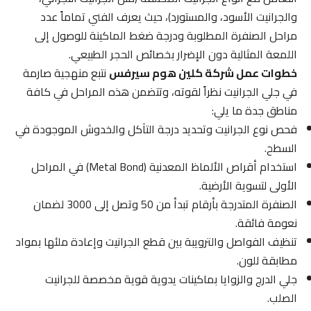
والجرانيت الأسود، والمستورد)، حيث يعرف الفني تماماً عدد
مراحل الصنفرة المطلوبة ودرجة ضغط الماكينة للوصول إلى
اللمعة المثالية دون الإضرار بخصائص الحجر الطبيعي.
خطوات عمل شركة كلين هوم سيرفس
نتبع منهجية صارمة
في جلي الجرانيت نظراً لقوته، وتتضمن هذه المراحل في كافة
مناطق جدة ما يلي:
فحص نوع الجرانيت وتحديد درجة التآكل والخدوش الموجودة في
السطح.
استخدام أقراص الألماظ المعدنية (Metal Bond) في المراحل
الأولى لتسوية الأرضية.
الصنفرة المتدرجة بأرقام تبدأ من 50 وتصل إلى 3000 لضمان
نعومة فائقة.
تنظيف الفواصل والترويبة بين قطع الجرانيت وإعادة ملئها بمواد
مطابقة للون.
جلي الدرج والزوايا بماكينات يدوية قوية مخصصة للجرانيت
الصلب.