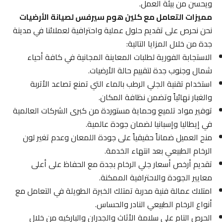
ويحسن من بيئة العمل.
مميزات التعامل مع كلين هوم سيرفس لصيانة الأرضيات
نحن نحرص على تقديم حلول عملية واحترافية لعملائنا في مدينة
جدة من خلال المزايا التالية:
الاستجابة الفورية لطلبات المعاينة المجانية في كافة أحياء
شمال وجنوب جدة لتقييم حالة الأرضيات.
استخدام تقنية الجلي الرطب بالماء التي تمنع تصاعد الأتربة
والغبار نهائياً وتضمن نظافة المكان.
توفير مواد تلميع وحماية مستوردة من كبرى الشركات العالمية
في إيطاليا وإسبانيا لضمان جودة عالمية.
منح العميل ضماناً حقيقياً على جودة اللمعان وعدم تغير لون
الرخام الطبيعي بعد انتهاء الخدمة.
تقديم أرخص أسعار جلي الرخام بجدة مع الحفاظ على أعلى
معايير الجودة والاحترافية الممكنة.
امتلاك عمالة فنية مدربة تمتلك الخبرة الطويلة في التعامل مع
أنواع الرخام الطبيعي النادر والحساس.
الحرص التام على سلامة الأثاث والجدران والباركيه من خلال