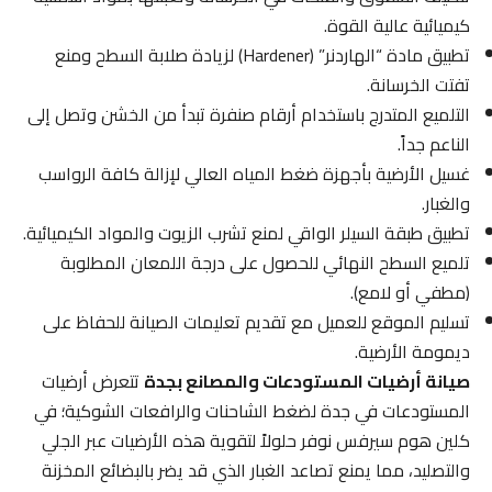
كيميائية عالية القوة.
تطبيق مادة “الهاردنر” (Hardener) لزيادة صلابة السطح ومنع
تفتت الخرسانة.
التلميع المتدرج باستخدام أرقام صنفرة تبدأ من الخشن وتصل إلى
الناعم جداً.
غسيل الأرضية بأجهزة ضغط المياه العالي لإزالة كافة الرواسب
والغبار.
تطبيق طبقة السيلر الواقي لمنع تشرب الزيوت والمواد الكيميائية.
تلميع السطح النهائي للحصول على درجة اللمعان المطلوبة
(مطفي أو لامع).
تسليم الموقع للعميل مع تقديم تعليمات الصيانة للحفاظ على
ديمومة الأرضية.
صيانة أرضيات المستودعات والمصانع بجدة
تتعرض أرضيات
المستودعات في جدة لضغط الشاحنات والرافعات الشوكية؛ في
كلين هوم سيرفس نوفر حلولاً لتقوية هذه الأرضيات عبر الجلي
والتصليد، مما يمنع تصاعد الغبار الذي قد يضر بالبضائع المخزنة