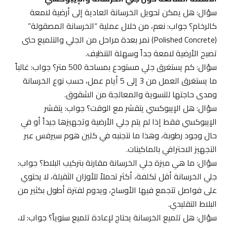
سؤال: هل يمكن تحويل الخرسانة العادية إلى أرضية لامعة
كالرخام؟ جواب: نعم، من خلال عملية “الخرسانة المصقولة”
(Polished Concrete) نمر بعدة مراحل من الجلي والتلميع حتى
تصبح الأرضية لامعة جداً وسهلة التنظيف.
سؤال: كم يستغرق جلي مستودع بمساحة 500 متر؟ جواب: غالباً
ما يستغرق العمل من 3 إلى 5 أيام عمل، حسب نوع الخرسانة
ومدى حاجتها للتسوية والمعالجة من الشقوق.
سؤال: هل الإيبوكسي يتقشر مع الوقت؟ جواب: يتقشر
الإيبوكسي فقط إذا لم يتم جلي الأرضية وتجهيزها جيداً أو في
حال وجود رطوبة، وهذا ما نتجنبه في كلين هوم سيرفس عبر
التجهيز الاحترافي بالماكينات.
سؤال: ما هي ميزة جلي الخرسانة مقارنة بتركيب البلاط؟ جواب:
جلي الخرسانة أقل تكلفة، أكثر تحملاً للأوزان الثقيلة، لا يحتوي
على فواصل تتجمع فيها الأوساخ، ويدوم لفترة أطول بكثير من
البلاط التقليدي.
سؤال: هل تلميع الخرسانة يحتاج لإعادة تلميع سنوياً؟ جواب: لا،