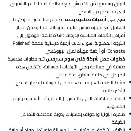
البراق وتحميها من الخدوش، مع معالجة الفقاعات والشقوق
التي قد تظهر في السطح.
فني جلي أرضيات صناعية بجدة
يضم فريقنا فنيين مدربين على
التعامل مع أجهزة قياس صلابة الخرسانة، مما يضمن اختيار
أقراص الألماظ المناسبة (بدرجات Grit مختلفة) للوصول إلى
النتيجة المطلوبة، سواء كانت أرضية خرسانية لامعة (Polished
Concrete) أو أرضية مهيأة لعزل الإيبوكسي.
خطوات عمل شركة كلين هوم سيرفس
نتبع خطوات هندسية
دقيقة في معالجة وجلي الأرضيات الخرسانية، وتتضمن هذه
المراحل في كافة مناطق جدة ما يلي:
كشط الطبقة العلوية الضعيفة من الخرسانة لإظهار السطح
الأكثر صلابة.
استخدام ماكينات الجلي بالماس لإزالة الزوائد الأسمنتية وتوحيد
المنسوب.
صنفرة الزوايا والحواف بماكينات يدوية مخصصة للأماكن
الضيقة.
تنظيف الشقوق والفتحات في الخرسانة وتعبئتها بمواد أسمنتية