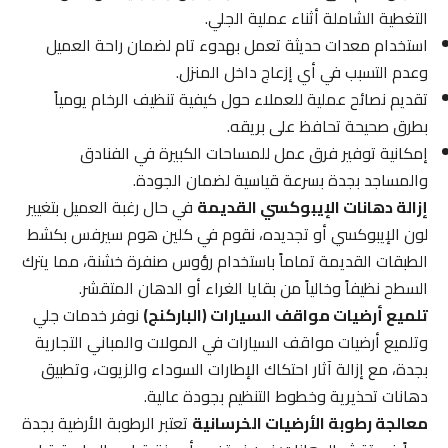
التغطية الشاملة أثناء عملية الجلي.
استخدام معدات حديثة تعمل بهدوء تام لضمان راحة العميل
وعدم التسبب في أي إزعاج داخل المنزل.
تقديم نصائح عملية للعملاء حول كيفية تنظيف الرخام يومياً
بطرق صحيحة تحافظ على بريقه.
إمكانية توفير فرق عمل للمساحات الكبيرة في الفنادق
والمساجد بجدة بسرعة قياسية لضمان الجودة.
إزالة دهانات الإيبوكسي القديمة
في حال رغبة العميل بتغيير
لون الإيبوكسي أو تجديده، نقوم في كلين هوم سيرفس بكشط
الطبقات القديمة تماماً باستخدام رؤوس صنفرة خشنة، مما يترك
السطح نظيفاً وخالياً من بقايا الغراء أو الدهان المتقشر.
تلميع أرضيات مواقف السيارات (الباركنج)
نوفر خدمات جلي
وتلميع أرضيات مواقف السيارات في المولات والمباني التجارية
بجدة، مع إزالة آثار احتكاك الإطارات السوداء والزيوت، وتطبيق
دهانات تحذيرية وخطوط التنظيم بجودة عالية.
معالجة رطوبة الأرضيات الخرسانية
تعتبر الرطوبة الأرضية بجدة