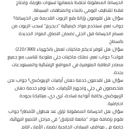
الخرسانة المصقولة تحتفظ بلمعانها لسنوات طويلة، وتحتاج
فقط للتنظيف اليومي بالماء والمنظفات البسيطة.
سؤال: هل تقومون بإزالة بقع الزيوت القديمة من الخرسانة؟
جواب: نعم، نستخدم مواد كيميائية “ديجريزر” لسحب الزيوت من
مسام الخرسانة قبل الجلي لضمان التصاق المواد الجديدة
بالسطح.
سؤال: هل تتوفر لديكم ماكينات تعمل بالكهرباء (220/380)
فولت؟ جواب: نعم، نمتلك ماكينات جلي متنوعة تتناسب مع جميع
مصادر الطاقة المتوفرة في المواقع الإنشائية والمستودعات
بجدة.
سؤال: هل تقدمون خدمة دهان أرضيات الإيبوكسي؟ جواب: نحن
متخصصون في جلي وتجهيز الأرضيات، كما نوفر خدمة دهان
الإيبوكسي بكافة أنواعه (سادة، ثري دي، ميتاليك) بجودة
احترافية.
سؤال: هل الخرسانة المصقولة تزلق عند هطول الأمطار؟ جواب:
نقوم بإضافة مواد “مانعة للانزلاق” في مراحل التلميع النهائية،
خاصة في مواقف السيارات الخارجية لضمان الأمان التام.