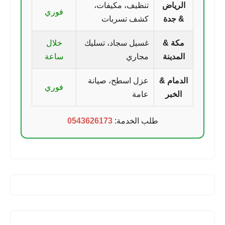
الرياض
تنظيف، مكيفات،
فوري
& جدة
كشف تسربات
مكة &
غسيل سجاد، تسليك
خلال
المدينة
مجاري
ساعة
الدمام &
عزل اسطح، صيانة
فوري
الخبر
عامة
طلب الخدمة:
0543626173