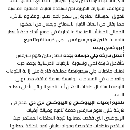
التي تقدمها شركة كلين هوم سيرفس للمصانع، المستودعات،
ومواقف السيارات الكبيرة. نحن نستخدم تقنيات الصنفرة الماسية
لتحويل الخرسانة العادية إلى سطح ناعم، صلب، ومقاوم للتآكل،
مما يقلل من انبعاث الغبار الأسمنتي ويحسن من المظهر
الجمالي للمنشآت الصناعية والتجارية في جميع أنحاء جدة بأسعار
تنافسية.
كلين هوم سيرفس – جلي خرسانة وتلميع
إيبوكسي بجدة
أفضل شركة جلي خرسانة بجدة
تتصدر كلين هوم سيرفس
كأفضل شركة لجلي وتسوية الأرضيات الخرسانية بجدة، حيث
نمتلك ماكينات جلي هيدروليكية عملاقة قادرة على إزالة النتوءات
والتعرجات في المساحات الواسعة بسرعة فائقة، مما يهيئ
الأرضية لاستقبال طبقات الدهان أو التلميع النهائي بأعلى معايير
الدقة.
تلميع أرضيات الإيبوكسي والايبوكسي ثري دي
نقدم في
شركة كلين هوم سيرفس خدمة تلميع وصيانة أرضيات
الإيبوكسي التي فقدت لمعانها نتيجة الاحتكاك المستمر، حيث
نستخدم منظفات متخصصة ومواد بوليش تعيد للطبقة لمعانها