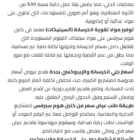
بماكينات الجلي، مما يضمن بيئة عمل خالية بنسبة 99% من
الأتربة المتطايرة، وهو أمر ضروري للمستودعات التي تحتوي على
مواد غذائية أو إلكترونية.
توفير مواد تقوية الخرسانة (السيليكات)
نعتمد في كلين
هوم سيرفس على مواد سيليكات الليثيوم المستوردة التي
تتغلغل داخل مسام الخرسانة وتحولها لكتلة صلبة غير مسامية،
مما يطيل من عمر الأرضية ويجعلها غير قابلة للتفتت مع مرور
الوقت.
أسعار جلي الخرسانة والإيبوكسي بجدة
نقدم عروض أسعار
مدروسة للمشاريع الكبيرة، حيث تنخفض تكلفة المتر المربع كلما
زادت المساحة، ونلتزم بتقديم تقارير دورية عن تقدم العمل
وضمان التسليم وفق الجدول الزمني المتفق عليه.
طريقة طلب عرض سعر من كلين هوم سيرفس
للمشاريع
التجارية والصناعية، يمكنكم التواصل معنا عبر الرقم الموحد أو
الواتساب لطلب زيارة ميدانية، وسيقوم مهندسونا بتقديم عرض
سعر فني ومالي مفصل يتناسب مع احتياجاتكم.
الأسئلة الشائعة حول جلي الخرسانة والإيبوكسي