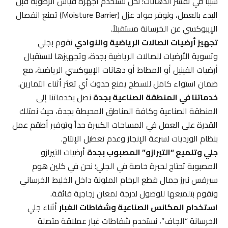
سبباً في تقشر الدهانات؛ نحن نستخدم أجهزة قياس الرطوبة قبل
البدء بالعمل، ونوفر مواد عزل (Moisture Barrier) تمنع انفصال
الإيبوكسي عن الخرسانة مستقبلاً.
تجهيز أرضيات الصالات الرياضية والنوادي
نقوم بجلي
وتسوية الأرضيات للصالات الرياضية بجدة، وتجهيزها لاستقبال
أرضيات الفينيل أو المطاط أو دهانات الإيبوكسي الرياضية، مع
ضمان استواء كامل للسطح يمنع حدوث أي تعثر أثناء التمارين.
خدماتنا في المنطقة الصناعية بجدة
نصل بخدماتنا إلى
المنطقة الصناعية وكافة المناطق المحيطة بجدة، حيث نمتلك
القدرة على العمل في المساحات الكبيرة جداً وتوفير أطقم عمل
بنظام الورديات لسرعة الإنجاز وعدم تعطيل الإنتاج.
جلي وتلميع “التيرازو” المصبوب بجدة
أرضيات التيرازو
المصبوبة تحتاج لخبرة خاصة في الجلي؛ نحن في كلين هوم
سيرفس نبرز جمال قطع الرخام الملونة داخل الخليط الخرساني
ونقوم بتلميعها للوصول لدرجة لمعان زجاجية فائقة.
استخدام المكانس الصناعية وشفاطات الغبار
أثناء جلي
الخرسانة “الجاف”، نستخدم شفاطات غبار عملاقة متصلة