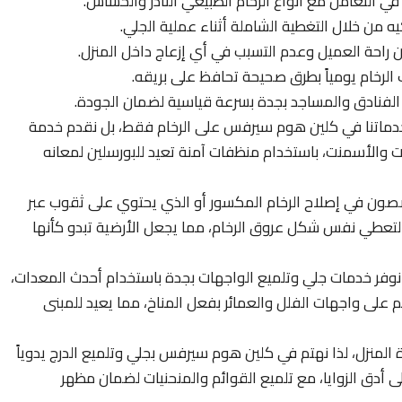
 في التعامل مع أنواع الرخام الطبيعي النادر والحساس.
يه من خلال التغطية الشاملة أثناء عملية الجلي.
راحة العميل وعدم التسبب في أي إزعاج داخل المنزل.
الرخام يومياً بطرق صحيحة تحافظ على بريقه.
الفنادق والمساجد بجدة بسرعة قياسية لضمان الجودة.
دماتنا في كلين هوم سيرفس على الرخام فقط، بل نقدم خدمة
نات والأسمنت، باستخدام منظفات آمنة تعيد للبورسلين لمعانه
ن في إصلاح الرخام المكسور أو الذي يحتوي على ثقوب عبر
لتعطي نفس شكل عروق الرخام، مما يجعل الأرضية تبدو كأنها
وفر خدمات جلي وتلميع الواجهات بجدة باستخدام أحدث المعدات،
اكم على واجهات الفلل والعمائر بفعل المناخ، مما يعيد للمبنى
ة المنزل، لذا نهتم في كلين هوم سيرفس بجلي وتلميع الدرج يدوياً
 أدق الزوايا، مع تلميع القوائم والمنحنيات لضمان مظهر