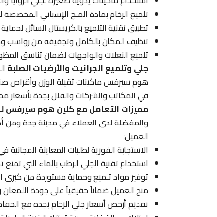
استخدام ماكينات يدوية صغيرة لجلي الزوايا وال
تلميع الرخام بمادة الملح الإسباني المخصصة لإ
تطبيق تقنية التلميع بالكريستال السائل لحماي
تنظيف المكان بالكامل وتجفيفه من رواسب وميا
تلميع النعلات والواجهات لضمان تناسق المظهر 
جلي وتلميع الجرانيت والأرضيات الصلبة
الج
هوم سيرفس ماكينات ثقيلة الوزن وأقراص صن
في المكاتب والشركات والفلل بجدة بأسعار ممي
مميزات التعامل مع كلين هوم سيرفس لص
والمفضلة لدى العملاء في مدينة جدة ومن أهم
العميل:
الاستجابة الفورية لطلبات المعاينة المجانية ف
استخدام تقنية الجلي الرطب بالماء التي تمنع تص
توفير مواد تلميع وحماية مستوردة من كبرى الش
منح العميل ضماناً حقيقياً على جودة اللمعان و
تقديم أرخص أسعار جلي الرخام بجدة مع الحفاظ 