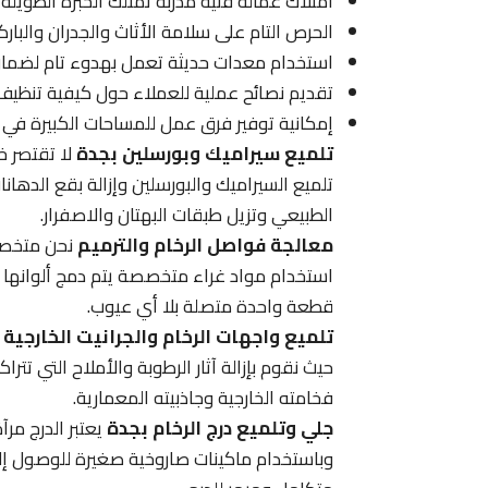
امتلاك عمالة فنية مدربة تمتلك الخبرة الطويلة
الحرص التام على سلامة الأثاث والجدران والبارك
استخدام معدات حديثة تعمل بهدوء تام لضمان 
تقديم نصائح عملية للعملاء حول كيفية تنظيف 
إمكانية توفير فرق عمل للمساحات الكبيرة في 
تلميع سيراميك وبورسلين بجدة
لا تقتصر خ
تلميع السيراميك والبورسلين وإزالة بقع الدها
الطبيعي وتزيل طبقات البهتان والاصفرار.
معالجة فواصل الرخام والترميم
نحن متخصصو
استخدام مواد غراء متخصصة يتم دمج ألوانها 
قطعة واحدة متصلة بلا أي عيوب.
تلميع واجهات الرخام والجرانيت الخارجية
ن
حيث نقوم بإزالة آثار الرطوبة والأملاح التي تتر
فخامته الخارجية وجاذبيته المعمارية.
جلي وتلميع درج الرخام بجدة
يعتبر الدرج مرآ
وباستخدام ماكينات صاروخية صغيرة للوصول إلى