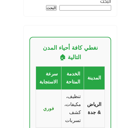
البحث
البحث
نغطي كافة أحياء المدن
التالية 🏠
الخدمة
سرعة
المدينة
المتاحة
الاستجابة
تنظيف،
الرياض
مكيفات،
فوري
& جدة
كشف
تسربات