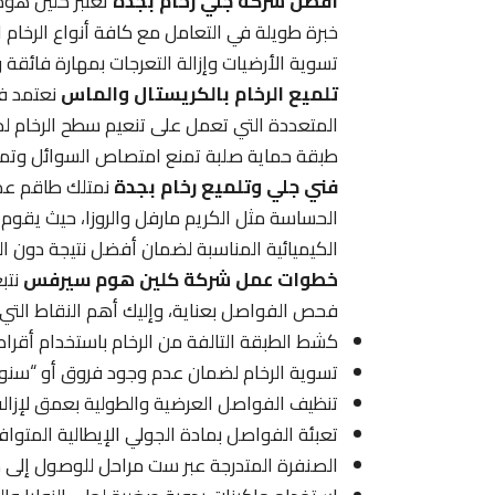
أفضل شركة جلي رخام بجدة
تعتبر كلين هوم
خبرة طويلة في التعامل مع كافة أنواع الرخام
تسوية الأرضيات وإزالة التعرجات بمهارة فائقة 
تلميع الرخام بالكريستال والماس
نعتمد في
المتعددة التي تعمل على تنعيم سطح الرخام لدر
طبقة حماية صلبة تمنع امتصاص السوائل وتمنح ال
فني جلي وتلميع رخام بجدة
نمتلك طاقم عمل 
الحساسة مثل الكريم مارفل والروزا، حيث يقوم ا
الكيميائية المناسبة لضمان أفضل نتيجة دون الت
خطوات عمل شركة كلين هوم سيرفس
نتب
فحص الفواصل بعناية، وإليك أهم النقاط التي نر
كشط الطبقة التالفة من الرخام باستخدام أقراص 
تسوية الرخام لضمان عدم وجود فروق أو “سنون”
تنظيف الفواصل العرضية والطولية بعمق لإزالة 
تعبئة الفواصل بمادة الجولي الإيطالية المتواف
الصنفرة المتدرجة عبر ست مراحل للوصول إلى م