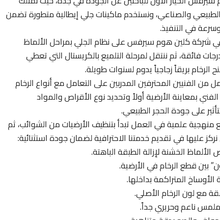
 سيرفس الخيار الأول للباحثين عن الجودة في جدة، حيث نمتلك
 الطبيعي والصناعي، ونستخدم ماكينات جلي إيطالية متطورة تضمن
وسرعة في التنفيذ.
 شركة كلين هوم سيرفس على نظام الجلي بمراحل الألماظ
جات فائقة، ثم ننتقل لمرحلة التلميع بالكريستال التي تعطي
رخام بريقاً زجاجياً يدوم لسنوات طويلة.
من الفنيين المحترفين المدربين على التعامل مع أنواع الرخام
لفني بمعاينة الأرضية أولاً وتحديد نوع الأقراص والمواد
أثير على جودة الحجر الطبيعي.
ع منهجية علمية في العمل تبدأ بتنظيف الأرضيات من الشوائب، ثم
كز عليها في تقديم خدمتنا الاحترافية لضمان جودة استثنائية:
الألماظ الخشنة لإزالة الطبقة الباهتة.
 بين قطع الرخام في الأرضية.
الأوساخ المتراكمة بداخلها.
قة مع لون الرخام الأصلي.
لمس ناعم وحريري جداً.