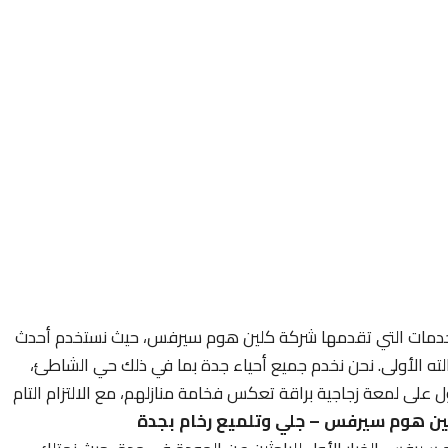
لخدمات التي تقدمها شركة كلين هوم سيرفس، حيث نستخدم أحدث
حالته الأولى. نحن نخدم جميع أحياء جدة بما في ذلك حي الشاطئ،
ل على لمعة زجاجية براقة تعكس فخامة منازلهم، مع الالتزام التام
ين هوم سيرفس – جلي وتلميع رخام بجدة