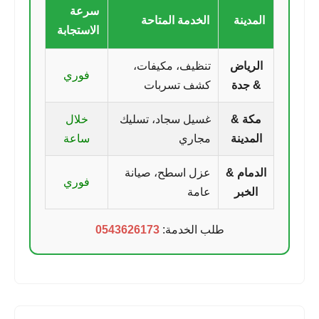
سرعة
المدينة
الخدمة المتاحة
الاستجابة
الرياض
تنظيف، مكيفات،
فوري
& جدة
كشف تسربات
مكة &
غسيل سجاد، تسليك
خلال
المدينة
مجاري
ساعة
الدمام &
عزل اسطح، صيانة
فوري
الخبر
عامة
طلب الخدمة:
0543626173