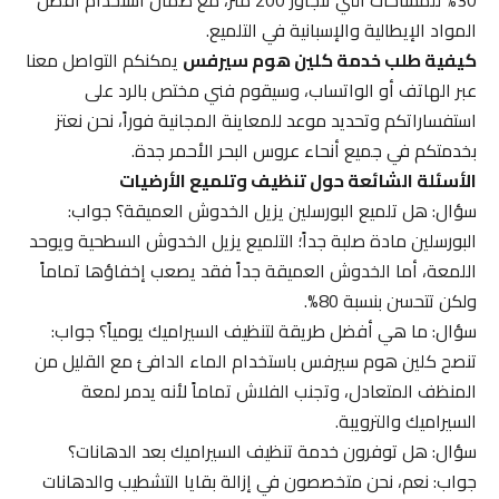
المواد الإيطالية والإسبانية في التلميع.
كيفية طلب خدمة كلين هوم سيرفس
يمكنكم التواصل معنا
عبر الهاتف أو الواتساب، وسيقوم فني مختص بالرد على
استفساراتكم وتحديد موعد للمعاينة المجانية فوراً، نحن نعتز
بخدمتكم في جميع أنحاء عروس البحر الأحمر جدة.
الأسئلة الشائعة حول تنظيف وتلميع الأرضيات
سؤال: هل تلميع البورسلين يزيل الخدوش العميقة؟ جواب:
البورسلين مادة صلبة جداً؛ التلميع يزيل الخدوش السطحية ويوحد
اللمعة، أما الخدوش العميقة جداً فقد يصعب إخفاؤها تماماً
ولكن تتحسن بنسبة 80%.
سؤال: ما هي أفضل طريقة لتنظيف السيراميك يومياً؟ جواب:
تنصح كلين هوم سيرفس باستخدام الماء الدافئ مع القليل من
المنظف المتعادل، وتجنب الفلاش تماماً لأنه يدمر لمعة
السيراميك والترويبة.
سؤال: هل توفرون خدمة تنظيف السيراميك بعد الدهانات؟
جواب: نعم، نحن متخصصون في إزالة بقايا التشطيب والدهانات