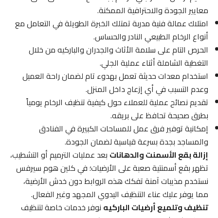
معايير الجودة والاحترافية الممكنة.
امتلاك عمالة فنية مدربة تمتلك الخبرة الطويلة في التعامل مع
أنواع الرخام الطبيعي النادر والحساس.
الحرص التام على سلامة الأثاث والجدران والباركيه من خلال
التغطية الشاملة أثناء عملية الجلي.
استخدام معدات حديثة تعمل بهدوء تام لضمان راحة العميل
وعدم التسبب في أي إزعاج داخل المنزل.
تقديم نصائح عملية للعملاء حول كيفية تنظيف الرخام يومياً
بطرق صحيحة تحافظ على بريقه.
إمكانية توفير فرق عمل للمساحات الكبيرة في الفنادق
والمساجد بجدة بسرعة قياسية لضمان الجودة.
إزالة بقع الأسمنت والدهانات
بعد عمليات الترميم أو التشطيب،
تظهر بقع أسمنتية صعبة على الأرضيات؛ في كلين هوم سيرفس
نستخدم مذيبات آمنة تفكك هذه الروابط دون خدش الأرضية،
مما يوفر عليك عناء التنظيف اليدوي المجهد وغير الفعال.
تنظيف وتلميع أرضيات الباركيه
نوفر خدمات خاصة لتنظيف