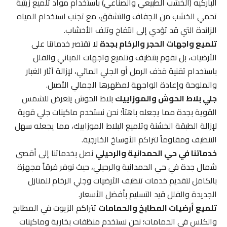
الباركيه (الخشب الطبيعي والصناعي) باستخدام مواد تلميع زيتية
تحمي الخشب من الجفاف والتشقق، مع تجنب استخدام المياه
الزائدة التي قد تؤدي إلى انتفاخ وتلف الأخشاب.
تلميع واجهات الحجر والرخام بجدة
لا تقتصر خدماتنا على
الأرضيات، بل نقوم بتنظيف وتلميع واجهات المباني والفلل
باستخدام تقنية قذف الرمل أو الجلي المائي، لإزالة آثار الغبار
والملوحة وإعادة الواجهة لمظهرها الجمالي الأصيل.
جلي بلاط الحوش والموزاييك
بلاط الحوش يتعرض للشمس
القوية بجدة مما يجعله باهتاً؛ نحن نستخدم ماكينات جلي قوية
لإزالة الطبقة الخشنة وتلميع البلاط الموزاييك، مما يجعله سهل
التنظيف ومقاوماً لتراكم الأوساخ الخارجية.
خدماتنا في حي الحمدانية والرحيلي
نصل بخدماتنا إلى أقصى
شمال جدة في حي الحمدانية والرحيلي، حيث نوفر فرقاً مجهزة
بالكامل لتقديم خدمات تنظيف الأرضيات وجلي الرخام للمنازل
الجديدة والفلل قيد التسليم بأفضل الأسعار.
تلميع أرضيات المطابخ والحمامات
تتراكم الزيوت في المطابخ
والكلس في الحمامات؛ نحن نستخدم منظفات بخارية وماكينات