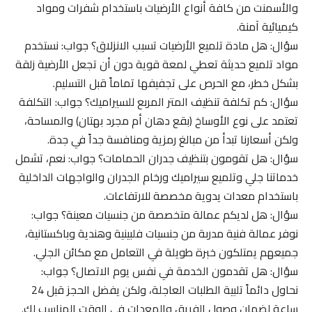
والأسمنت من كافة أنواع الأرضيات باستخدام شفرات ومواد
كيميائية آمنة.
سؤال: هل مادة تلميع الأرضيات تسبب الانزلاق؟ جواب: نستخدم
مواد تلميع حديثة تعطي لمعة قوية دون أن تجعل الأرضية زلقة
بشكل خطر، مع الحرص على تجفيفها تماماً قبل التسليم.
سؤال: كم تكلفة تنظيف المتر المربع للسيراميك؟ جواب: التكلفة
تعتمد على نوع الأوساخ (بقع دهان أم مجرد بهتان) والمساحة،
ولكن أسعارنا تبدأ من مبالغ رمزية ومنافسة جداً في جدة.
سؤال: هل تقومون بتنظيف جدران الحمامات؟ جواب: نعم، تشمل
خدماتنا جلي وتلميع سيراميك ورخام الجدران والواجهات الداخلية
باستخدام معدات يدوية مخصصة للارتفاعات.
سؤال: هل لديكم عمالة متخصصة من جنسيات معينة؟ جواب:
نوفر عمالة فنية مدربة من جنسيات فلبينية وهندية وباكستانية،
جميعهم يمتلكون خبرة طويلة في التعامل مع مكائن الجلي.
سؤال: هل تقدمون الخدمة في نفس يوم الاتصال؟ جواب:
نحاول دائماً تلبية الطلبات العاجلة، ولكن يفضل الحجز قبل 24
ساعة لضمان وصول الفريق والمعدات في الوقت المناسب لك.