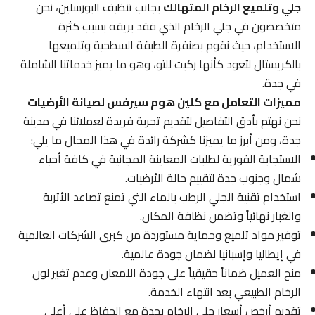
جلي وتلميع الرخام المتهالك
بجانب تنظيف البورسلين، نحن
متخصصون في جلي الرخام الذي فقد بريقه بسبب كثرة
الاستخدام، حيث نقوم بصنفرة الطبقة السطحية وتلميعها
بالكريستال لتعود كأنها ركبت للتو، وهو ما يميز خدماتنا الشاملة
في جدة.
مميزات التعامل مع كلين هوم سيرفس لصيانة الأرضيات
نحن نهتم بأدق التفاصيل لتقديم تجربة فريدة لعملائنا في مدينة
جدة، ومن أبرز ما يميزنا كشركة رائدة في هذا المجال ما يلي:
الاستجابة الفورية لطلبات المعاينة المجانية في كافة أحياء
شمال وجنوب جدة لتقييم حالة الأرضيات.
استخدام تقنية الجلي الرطب بالماء التي تمنع تصاعد الأتربة
والغبار نهائياً وتضمن نظافة المكان.
توفير مواد تلميع وحماية مستوردة من كبرى الشركات العالمية
في إيطاليا وإسبانيا لضمان جودة عالمية.
منح العميل ضماناً حقيقياً على جودة اللمعان وعدم تغير لون
الرخام الطبيعي بعد انتهاء الخدمة.
تقديم أرخص أسعار جلي الرخام بجدة مع الحفاظ على أعلى