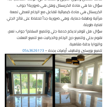
سؤال: ما هي مادة الكريستال وهل هي ضرورية؟ جواب:
الكريستال هي مادة كيميائية تتفاعل مع الرخام لتعطي لمعة
مرآتية وطبقة حماية، وهي ضرورية جداً للحفاظ على نتائج الجلي
لفترة طويلة.
سؤال: هل تتوفر لديكم خدمة جلي وتلميع السلالم؟ جواب: نعم،
نقوم بجلي وتلميع درج الرخام والجرانيت مع تلميع النعلات
والزوايا بدقة متناهية.
تلميع بورسلين وتنظيف أرضيات بجدة –
0543626173