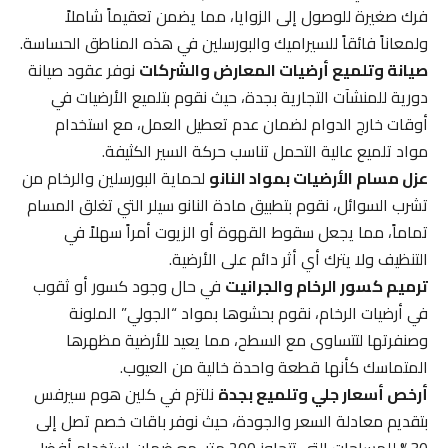
فرك صغيرة للوصول إلى الزوايا، مما يضمن تعقيماً شاملاً
ولمعاناً فائقاً للسيراميك والبورسلين في هذه المناطق الحساسة.
صيانة وتلميع أرضيات المعارض والشركات
نوفر عقود صيانة
دورية للمنشآت التجارية بجدة، حيث نقوم بتلميع الأرضيات في
أوقات خارج الدوام لضمان عدم تعطيل العمل، مع استخدام
مواد تلميع عالية التحمل تناسب حركة السير الكثيفة.
عزل مسام الأرضيات بمواد النانو
لحماية البورسلين والرخام من
تشرب السوائل، نقوم بتطبيق مادة النانو سيلر التي تغلق المسام
تماماً، مما يجعل سقوط القهوة أو الزيوت أمراً سهلاً في
التنظيف ولا يترك أي أثر دائم على الأرضية.
ترميم كسور الرخام والجرانيت
في حال وجود كسور أو ثقوب
في أرضيات الرخام، نقوم بحشوها بمواد “الجولي” الملونة
وصنفرتها لتتساوى مع السطح، مما يعيد للأرضية مظهرها
المتماسك كأنها قطعة واحدة خالية من العيوب.
أرخص أسعار جلي وتلميع بجدة
نلتزم في كلين هوم سيرفس
بتقديم معادلة السعر والجودة، حيث نوفر باقات خصم تصل إلى
30% للمساحات التي تتجاوز 200 متر، مع ضمان استخدام أفضل