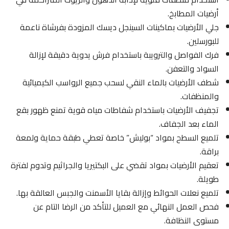
أرضيات المطابخ.
جلي الأرضيات بماكينات السينجل ديسك المزودة بفرشاة ناعمة
للبورسلين.
فرك الفواصل والترويبة باستخدام فرش يدوية دقيقة لإزالة
السواد والتعفن.
شطف الأرضيات بالماء النقي لسحب جميع الرواسب الكيميائية
والمنظفات.
تجفيف الأرضيات باستخدام شفاطات مياه قوية تمنع ظهور بقع
الماء بعد الجفاف.
تلميع السطح بمواد “بوليش” خاصة تعطي طبقة حماية ولمعة
براقة.
تعقيم الأرضيات بمواد تقضي على البكتيريا والجراثيم وتدوم لفترة
طويلة.
تلميع نعلات الحوائط وإزالة بقايا الأسمنت والجبس العالقة بها.
فحص العمل النهائي مع العميل للتأكد من الرضا التام عن
مستوى النظافة.