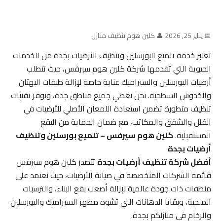
📅 يناير 25, 2026
|
👤 كلين هوم تنظيف منازل
تعتبر خدمة تلميع البورسلين وتنظيف الأرضيات بجدة من الخدمات
الحيوية التي تقدمها شركة كلين هوم سيرفس، حيث تتطلب
أرضيات البورسلين والسيراميك عناية خاصة لإزالة طبقات البهتان
والخدوش السطحية. نحن نغطي جميع مناطق جدة، ونوفر تقنيات
تنظيف متطورة تضمن استعادة اللمعان الأصلي للأرضيات في
الفلل والشقق والمكاتب، مع ضمان الحماية من البقع
المستقبلية.
كلين هوم سيرفس – تلميع بورسلين وتنظيف
أرضيات بجدة
أفضل شركة تنظيف أرضيات بجدة
تتصدر كلين هوم سيرفس
قائمة الشركات المتخصصة في صيانة الأرضيات، حيث نعتمد على
منظفات ذات جودة عالمية لإزالة أصعب بقع البناء، والترسبات
الملحية، وبقايا الدهانات التي تشوه مظهر السيراميك والبورسلين
والرخام في منازلكم بجدة.