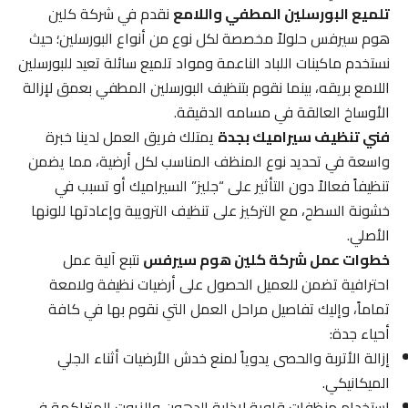
تلميع البورسلين المطفي واللامع
نقدم في شركة كلين
هوم سيرفس حلولاً مخصصة لكل نوع من أنواع البورسلين؛ حيث
نستخدم ماكينات اللباد الناعمة ومواد تلميع سائلة تعيد للبورسلين
اللامع بريقه، بينما نقوم بتنظيف البورسلين المطفي بعمق لإزالة
الأوساخ العالقة في مسامه الدقيقة.
فني تنظيف سيراميك بجدة
يمتلك فريق العمل لدينا خبرة
واسعة في تحديد نوع المنظف المناسب لكل أرضية، مما يضمن
تنظيفاً فعالاً دون التأثير على “جليز” السيراميك أو تسبب في
خشونة السطح، مع التركيز على تنظيف الترويبة وإعادتها للونها
الأصلي.
خطوات عمل شركة كلين هوم سيرفس
نتبع آلية عمل
احترافية تضمن للعميل الحصول على أرضيات نظيفة ولامعة
تماماً، وإليك تفاصيل مراحل العمل التي نقوم بها في كافة
أحياء جدة:
إزالة الأتربة والحصى يدوياً لمنع خدش الأرضيات أثناء الجلي
الميكانيكي.
استخدام منظفات قلوية لإذابة الدهون والزيوت المتراكمة في