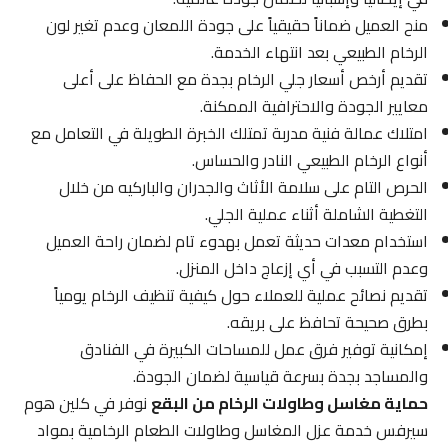
منح العميل ضماناً حقيقياً على جودة اللمعان وعدم تغير لون
الرخام الطبيعي بعد انتهاء الخدمة.
تقديم أرخص أسعار جلي الرخام بجدة مع الحفاظ على أعلى
معايير الجودة والاحترافية الممكنة.
امتلاك عمالة فنية مدربة تمتلك الخبرة الطويلة في التعامل مع
أنواع الرخام الطبيعي النادر والحساس.
الحرص التام على سلامة الأثاث والجدران والباركيه من خلال
التغطية الشاملة أثناء عملية الجلي.
استخدام معدات حديثة تعمل بهدوء تام لضمان راحة العميل
وعدم التسبب في أي إزعاج داخل المنزل.
تقديم نصائح عملية للعملاء حول كيفية تنظيف الرخام يومياً
بطرق صحيحة تحافظ على بريقه.
إمكانية توفير فرق عمل للمساحات الكبيرة في الفنادق
والمساجد بجدة بسرعة قياسية لضمان الجودة.
حماية مغاسل وطاولات الرخام من البقع
نوفر في كلين هوم
سيرفس خدمة عزل المغاسل وطاولات الطعام الرخامية بمواد