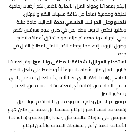
إليكم بمعداتنا ومواد العزل الألمانية لنضمن لكم أرضيات رخامية
نظيفة ومحمية تماماً من كافة مسببات البقع والبهتان.
تلميع وعزل الجرانيت الطبيعي بجدة
الجرانيت مادة صلبة
ولكنها تمتص الزيوت ببطء؛ نحن في كلين هوم سيرفس نقوم
بجلي الجرانيت وتلميعه ثم عزله بمواد تخترق أعماقه لتمنع
وصول الزيوت إليه، مما يجعله الخيار الأمثل لمطابخ الفلل في
جدة.
استخدام العوازل الشفافة (المطفي واللامع)
نوفر لعملائنا
خيارين للعزل؛ عازل شفاف لا يترك أثراً ويحافظ على شكل الرخام
الطبيعي (Wet Look) الذي يبرز الألوان، أو العازل المطفي الذي
يحمي الرخام دون إضافة أي لمعة، وذلك حسب ذوق العميل
وديكور المنزل.
توفير مواد عزل رخام مستوردة
نحن لا نستخدم مواد عزل
رخيصة قد تسبب اصفرار الرخام مستقبلاً، بل نعتمد في كلين هوم
سيرفس على ماركات عالمية مثل (Tenax) الإيطالية و (Lithofin)
الألمانية، لضمان أعلى مستويات الحماية والأمان للرخام.