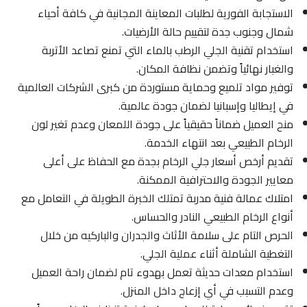
الاستجابة الفورية لطلبات المعاينة المجانية في كافة أحياء
شمال وجنوب جدة لتقييم حالة الأرضيات.
استخدام تقنية الجلي الرطب بالماء التي تمنع تصاعد الأتربة
والغبار نهائياً وتضمن نظافة المكان.
توفير مواد تلميع وحماية مستوردة من كبرى الشركات العالمية
في إيطاليا وإسبانيا لضمان جودة عالمية.
منح العميل ضماناً حقيقياً على جودة اللمعان وعدم تغير لون
الرخام الطبيعي بعد انتهاء الخدمة.
تقديم أرخص أسعار جلي الرخام بجدة مع الحفاظ على أعلى
معايير الجودة والاحترافية الممكنة.
امتلاك عمالة فنية مدربة تمتلك الخبرة الطويلة في التعامل مع
أنواع الرخام الطبيعي النادر والحساس.
الحرص التام على سلامة الأثاث والجدران والباركيه من خلال
التغطية الشاملة أثناء عملية الجلي.
استخدام معدات حديثة تعمل بهدوء تام لضمان راحة العميل
وعدم التسبب في أي إزعاج داخل المنزل.