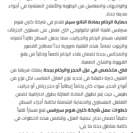
والواجهات والمغاسل من الرطوبة والأملاح المنتشرة في أجواء
مدينة جدة.
حماية الرخام بمادة النانو سيلر
نقدم في شركة كلين هوم
سيرفس تقنية النانو تكنولوجي التي تعمل على مستوى الجزيئات
لتغليف مسام الرخام والجرانيت، مما يجعل السطح طارداً للمياه
والزيوت تماماً. هذه التقنية ضرورية جداً لمطابخ القصور
والمجالس بجدة لضمان بقاء الرخام ناصعاً وخالياً من بقع
القهوة والشاي الصعبة.
فني متخصص في عزل الحجر والرخام بجدة
يمتلك فريقنا من
الفنيين خبرة دقيقة في تحديد نوع العازل المناسب لكل نوع من
أنواع الحجر، سواء كان رخاماً إيطالياً أو حجر رياض أو جرانيت
طبيعي، حيث يتم تطبيق المادة العازلة بطرق احترافية تضمن
التغلغل المتساوي والحماية الشاملة لكافة أجزاء السطح.
خطوات عمل شركة كلين هوم سيرفس
نتبع مساراً تقنياً
دقيقاً لضمان نجاح عملية العزل، وتتضمن هذه الخطوات في
كافة مناطق جدة ما يلي: