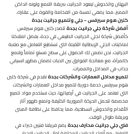
البهتان والخدوش ليعود الجرانيت ببريقة اللامع ولونه الداكن
المميز، مما يضفي لمسة من الفخامة والقوة على عقارك.
كلين هوم سيرفس – جلي وتلميع جرانيت بجدة
أفضل شركة جلي جرانيت بجدة
تتصدر كلين هوم سيرفس
كأفضل شركة لجلي الجرانيت الطبيعي في جدة، بفضل امتلاكنا
لماكينات الجلي الإيطالية الثقيلة التي تستطيع التعامل مع صلابة
الجرانيت. نحن نضمن لك الحصول على سطح مستوٍ تماماً ولامع
كالمرآة، مع معالجة الفوارق بين الحبات لضمان مظهر انسيابي
جذاب في المداخل والممرات.
تلميع مداخل العمارات والشركات بجدة
نقدم في شركة كلين
هوم سيرفس خدمة دورية لتلميع مداخل العمارات والشركات
التي تعتمد على الجرانيت في أرضياتها، حيث نستخدم مواد تلميع
مخصصة تتحمل الحركة المرورية الكثيفة وتمنع ظهور آثار
الأقدام والخدوش السطحية، مما يحافظ على نظافة المبنى
وبريقة طوال الوقت.
فني جلي جرانيت محترف بجدة
يضم فريقنا فنيين خبراء في
التعامل مع أنواع الجرانيت المختلفة (مثل الجرانيت النجراني،