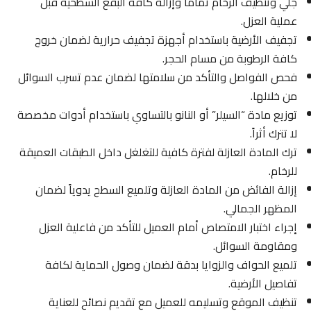
جلي وتنظيف الرخام تماماً وإزالة كافة البقع السطحية قبل
عملية العزل.
تجفيف الأرضية باستخدام أجهزة تجفيف حرارية لضمان خروج
كافة الرطوبة من مسام الحجر.
فحص الفواصل والتأكد من سلامتها لضمان عدم تسرب السوائل
من خلالها.
توزيع مادة “السيلر” أو النانو بالتساوي باستخدام أدوات مخصصة
لا تترك أثراً.
ترك المادة العازلة لفترة كافية للتغلغل داخل الطبقات العميقة
للرخام.
إزالة الفائض من المادة العازلة وتلميع السطح يدوياً لضمان
المظهر الجمالي.
إجراء اختبار الامتصاص أمام العميل للتأكد من فاعلية العزل
ومقاومة السوائل.
تلميع الحواف والزوايا بدقة لضمان وصول الحماية لكافة
تفاصيل الأرضية.
تنظيف الموقع وتسليمه للعميل مع تقديم نصائح للعناية