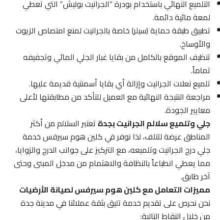
التلميع النهائي باستخدام بودرة “الجرانيت بوليش” التي تعطي
لمعة مائية دائمة.
تطبيق طبقة حماية (سيلر) خاصة بالجرانيت لمنع امتصاص الزيوت
والأوساخ.
تنظيف الموقع بالكامل من بقايا غبار الجلي المائي وتجفيفه
تماماً.
تلميع نعلات الجرانيت وإزالة أي بقايا أسمنتية قديمة عليها.
مراجعة النتيجة النهائية مع العميل للتأكد من مطابقتها لأعلى
معايير الجودة.
جلي وتلميع سلالم الجرانيت بجدة
تعتبر السلالم من أكثر
المناطق عرضة للتلف، لذا نوفر في كلين هوم سيرفس خدمة
جلي درج الجرانيت وتلميعه، مع التركيز على جوانب الدرج والزوايا،
مما يعطي انطباعاً بالنظافة والاهتمام من مدخل المبنى وحتى
آخر طابق.
مميزات التعامل مع كلين هوم سيرفس لصيانة الأرضيات
نحن نحرص على تقديم خدمة تليق بثقة عملائنا في مدينة جدة
من خلال النقاط التالية: