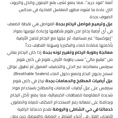
آمنة “فود جريد”، مما يمنع تشرب بقع الليمون والخل والزيوت
التي عادة ما تشوه مظهر المغاسل الفاخرة في مجالس
الضيوف بجدة.
عزل وترميم فواصل الرخام بجدة
الفواصل هي نقطة الضعف
في أي أرضية رخام؛ نحن نقوم بتنظيفها وإعادة ترويبها بمواد
“إيبوكسية” غير مسامية، ثم عزلها مع الرخام لتصبح الأرضية
بأكملها مضادة للماء والبكتيريا وسهلة التنظيف جداً.
معالجة رطوبة الرخام وتغيير لونه بجدة
إذا كان الرخام يعاني
من “تبقيع مائي” بسبب رطوبة الأرض، نقوم في كلين هوم
سيرفس بمعالجته عبر الجلي والتجفيف العميق ثم تطبيق عوازل
تسمح بخروج البخار وتمنع دخول الماء (Breathable Sealers).
عزل أرضيات المطابخ والحمامات بجدة
نركز في كلين هوم
سيرفس على عزل أرضيات الحمامات والمطابخ باستخدام مواد
شديدة المقاومة للمنظفات الكيميائية، مما يمنع تآكل الرخام
ويحافظ على لمعانه رغم الاستخدام المكثف للمياه والصابون.
خدماتنا في حي الشاطئ والروضة
نقدم خدماتنا الراقية
لأصحاب الفلل في أحياء الشاطئ، الروضة، والنهضة، حيث نصل