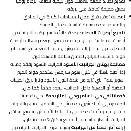
تقديم نصائح عملية للعملاء حول كيفية تنظيف الرخام يومياً
بطرق صحيحة تحافظ على بريقه.
إمكانية توفير فرق عمل للمساحات الكبيرة في الفنادق
والمساجد بجدة بسرعة قياسية لضمان الجودة.
تلميع أرضيات المصاعد بجدة
غالباً ما يتم تركيب الجرانيت في
أرضيات المصاعد؛ نحن نوفر خدمة تلميع سريعة وفعالة لأرضيات
المصاعد في جدة لإزالة الخدوش وتجديد اللمعة، مع استخدام
مواد لا تسبب الانزلاق لضمان سلامة المستخدمين.
معالجة بهتان الجرانيت الأسود
الجرانيت الأسود يفقد جماله
إذا أصبح باهتاً؛ في كلين هوم سيرفس نستخدم مواد تلميع
“سوبر بلاك” التي تزيد من شدة اللون الأسود وتبرز بريق الحبيبات
الفضية أو الذهبية داخل الجرانيت، ليعود فخماً كما كان.
خدماتنا في حي السامر وحي المنار بجدة
نصل بخدماتنا
المتميزة إلى أحياء شرق جدة مثل حي السامر، المنار، والأجواد،
حيث نوفر فرقاً متخصصة في جلي بلاط الأحواش وتلميع مداخل
الجرانيت بأسعار مناسبة جداً لجميع سكان هذه المناطق.
إزالة آثار الصدأ من الجرانيت
بسبب تعرض الجرانيت للمياه في