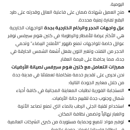
اليومية.
منح العميل شهادة ضمان على فاعلية العازل وقدرته على طرد
البقع لفترة زمنية محددة.
عزل واجهات الحجر والرخام الخارجية بجدة
الواجهات الخارجية
هي الأكثر عرضة للأمطار والرطوبة؛ في كلين هوم سيرفس نوفر
عوازل خاصة للواجهات تمنع ظهور “الأملاح البيضاء” وتحمي
الحجر من التفتت وتغير اللون بفعل أشعة الشمس الحارقة في
جدة، مما يحافظ على قيمة العقار.
مميزات التعامل مع كلين هوم سيرفس لصيانة الأرضيات
نحن نحرص على تقديم خدمة متكاملة لعملائنا في مدينة جدة
من خلال معايير الجودة التالية:
الاستجابة الفورية لطلبات المعاينة المجانية في كافة أحياء
شمال وجنوب جدة لتقييم حالة الأرضيات.
استخدام تقنية الجلي الرطب بالماء التي تمنع تصاعد الأتربة
والغبار نهائياً وتضمن نظافة المكان.
توفير مواد تلميع وحماية مستوردة من كبرى الشركات العالمية
في إيطاليا وإسبانيا لضمان جودة عالمية.