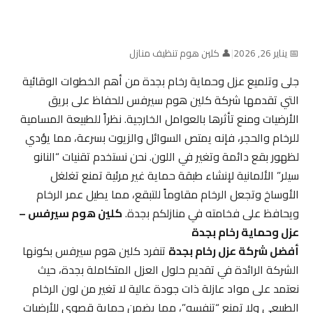
📅 يناير 26, 2026
|
👤 كلين هوم تنظيف منازل
جلى وتلميع عزل وحماية رخام بجدة من أهم الخطوات الوقائية
التي تقدمها شركة كلين هوم سيرفس للحفاظ على بريق
الأرضيات ومنع تأثرها بالعوامل الخارجية. نظراً للطبيعة المسامية
للرخام والحجر، فإنه يمتص السوائل والزيوت بسرعة، مما يؤدي
لظهور بقع دائمة وتغير في اللون. نحن نستخدم تقنيات “النانو
سيلر” الألمانية لإنشاء طبقة حماية غير مرئية تمنع تغلغل
الأوساخ وتجعل الرخام مقاوماً للتبقع، مما يطيل عمر الرخام
ويحافظ على فخامته في منازلكم بجدة.
كلين هوم سيرفس –
عزل وحماية رخام بجدة
أفضل شركة عزل رخام بجدة
تنفرد كلين هوم سيرفس بكونها
الشركة الرائدة في تقديم حلول العزل المتكاملة بجدة، حيث
نعتمد على مواد عازلة ذات جودة عالية لا تغير من لون الرخام
الطبيعي ولا تمنع “تنفسه”، مما يضمن حماية قصوى للأرضيات