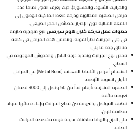
والجرانيت الأسود، والمستورد)، حيث يعرف الفني تماماً عدد
مراحل الصنفرة المطلوبة ودرجة ضغط الماكينة للوصول إلى
اللمعة المثالية دون الإضرار بخصائص الحجر الطبيعي.
خطوات عمل شركة كلين هوم سيرفس
نتبع منهجية صارمة
في جلي الجرانيت نظراً لقوته، وتتضمن هذه المراحل في كافة
مناطق جدة ما يلي:
فحص نوع الجرانيت وتحديد درجة التآكل والخدوش الموجودة في
السطح.
استخدام أقراص الألماظ المعدنية (Metal Bond) في المراحل
الأولى لتسوية الأرضية.
الصنفرة المتدرجة بأرقام تبدأ من 50 وتصل إلى 3000 لضمان
نعومة فائقة.
تنظيف الفواصل والترويبة بين قطع الجرانيت وإعادة ملئها بمواد
مطابقة للون.
جلي الدرج والزوايا بماكينات يدوية قوية مخصصة للجرانيت
الصلب.