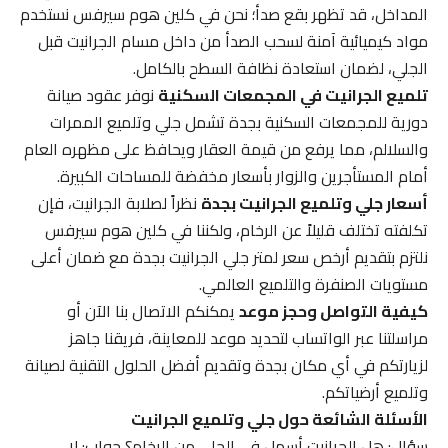
المداخل، قد تظهر بقع صدأ؛ نحن في كلين هوم سيرفس نستخدم
مواد كيميائية آمنة لسحب الصدأ من داخل مسام الجرانيت قبل
الجلي، لضمان استعادة نظافة السطح بالكامل.
تلميع الجرانيت في المجمعات السكنية
نوفر عقود صيانة
دورية للمجمعات السكنية بجدة تشمل جلي وتلميع الممرات
والسلالم، مما يرفع من قيمة العقار ويحافظ على مظهره العام
أمام المستأجرين والزوار بأسعار مخفضة للمساحات الكبيرة.
أسعار جلي وتلميع الجرانيت بجدة
نظراً لصلابة الجرانيت، فإن
تكلفته تختلف قليلاً عن الرخام، ولكننا في كلين هوم سيرفس
نلتزم بتقديم أرخص سعر لمتر جلي الجرانيت بجدة مع ضمان أعلى
مستويات الصنفرة والتلميع العالمي.
كيفية التواصل وحجز موعد
يمكنكم الاتصال بنا الآن أو
مراسلتنا عبر الواتساب لتحديد موعد للمعاينة، فريقنا جاهز
لزيارتكم في أي مكان بجدة وتقديم أفضل الحلول التقنية لصيانة
وتلميع أرضياتكم.
الأسئلة الشائعة حول جلي وتلميع الجرانيت
سؤال: هل الجرانيت أسهل في الجلي من الرخام؟ جواب: لا،