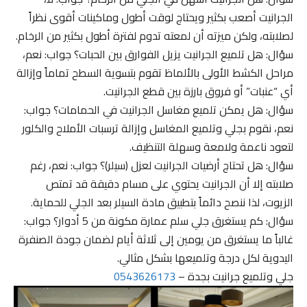
الجرانيت أصعب بكثير ويحتاج لوقت أطول وماكينات أقوى نظراً
لصلابته، ولكن ميزته أن لمعته تدوم لفترة أطول بكثير من الرخام.
سؤال: هل تلميع الجرانيت يزيل الفوارق بين الحبات؟ جواب: نعم،
مراحل الكشط الأولى بالألماظ تقوم بتسوية السطح تماماً وإزالة
أي “عنبات” أو فروق بارزة بين قطع الجرانيت.
سؤال: هل يمكن تلميع مغاسل الجرانيت في الحمامات؟ جواب:
نعم، نقوم بجلي وتلميع المغاسل وإزالة ترسبات الأملاح والكلور
لتعود ناعمة ولامعة وسهلة التنظيف.
سؤال: هل تحتاج أرضيات الجرانيت لعزل (سيلر)؟ جواب: نعم، رغم
صلابته إلا أن الجرانيت يحتوي على مسام دقيقة قد تمتص
الزيوت، لذا ننصح دائماً بتطبيق مادة السيلر بعد الجلي للحماية.
سؤال: كم يستغرق جلي سلم عمارة مكونة من 5 أدوار؟ جواب:
غالباً ما يستغرق من يومين إلى ثلاثة أيام لضمان جودة الصنفرة
اليدوية لكل درجة وتلميعها بشكل مثالي.
جلي وتلميع جرانيت بجدة –
0543626173