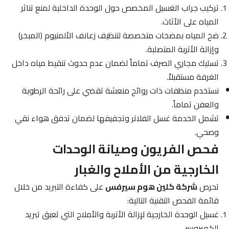
تركيب جراب الغسيل المخصص حول الوحدة الداخلية لمنع تناثر
المياه على الأثاث.
ضخ المياه بمضخات متخصصة لتنظيف زعانف الألمنيوم (المبخر)
وإزالة الأتربة المتصلبة.
تسليك مجاري الصرف تماماً لضمان عدم حدوث تنقيط مياه داخل
الغرفة مستقبلاً.
نستخدم منظفات ذات روائح منعشة تقضي على رائحة الرطوبة
والعفن تماماً.
تشمل الخدمة غسل الفلاتر وتجفيفها لضمان تدفق هواء نقي
وصحي.
فحص الفريون وصيانة الوحدات
الخارجية من الأملاح والغبار
تحرص
شركة كلين هوم سيرفس
على كفاءة التبريد من خلال
قائمة الفحص التقنية التالية:
غسيل الوحدة الخارجية لإزالة الأتربة والأملاح التي تعيق تبريد
الكمبروسر.