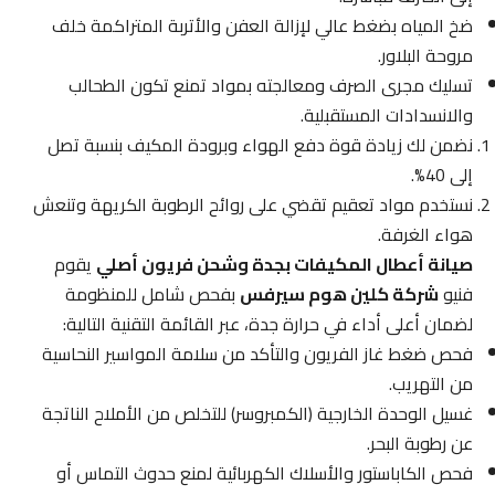
ضخ المياه بضغط عالي لإزالة العفن والأتربة المتراكمة خلف
مروحة البلاور.
تسليك مجرى الصرف ومعالجته بمواد تمنع تكون الطحالب
والانسدادات المستقبلية.
نضمن لك زيادة قوة دفع الهواء وبرودة المكيف بنسبة تصل
إلى 40%.
نستخدم مواد تعقيم تقضي على روائح الرطوبة الكريهة وتنعش
هواء الغرفة.
صيانة أعطال المكيفات بجدة وشحن فريون أصلي
يقوم
فنيو
شركة كلين هوم سيرفس
بفحص شامل للمنظومة
لضمان أعلى أداء في حرارة جدة، عبر القائمة التقنية التالية:
فحص ضغط غاز الفريون والتأكد من سلامة المواسير النحاسية
من التهريب.
غسيل الوحدة الخارجية (الكمبروسر) للتخلص من الأملاح الناتجة
عن رطوبة البحر.
فحص الكاباستور والأسلاك الكهربائية لمنع حدوث التماس أو