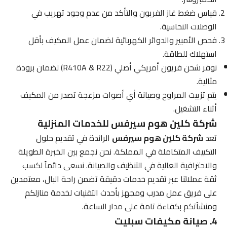
قياس ضغط غاز الفريون والتأكد من عدم وجود تهريب في
الوصلات النحاسية.
فحص الأمبير والدوائر الكهربائية لضمان عمل المكيف بأقل
استهلاك للطاقة.
نوفر شحن فريون أمريكي أصلي (R410A & R22) لضمان برودة
مثالية.
يتم تزييت المراوح وصيانة أي أصوات مزعجة تصدر من المكيف
أثناء التشغيل.
شركة كلين هوم سيرفس للخدمات المنزلية
تعد
شركة كلين هوم سيرفس
الرائدة في تقديم حلول
التكييف المتكاملة في المملكة. نحن نجمع بين الخبرة الطويلة
والاحترافية العالية في التنظيف والصيانة. نسعى دائماً لكسب
ثقة عملائنا عبر تقديم خدمات دقيقة تضمن راحة البال، معتمدين
على فريق عمل مدرب ومجهز بأحدث التقنيات لخدمة منازلكم
ومنشآتكم بكفاءة تامة على مدار الساعة.
4. صيانة مكيفات سبليت