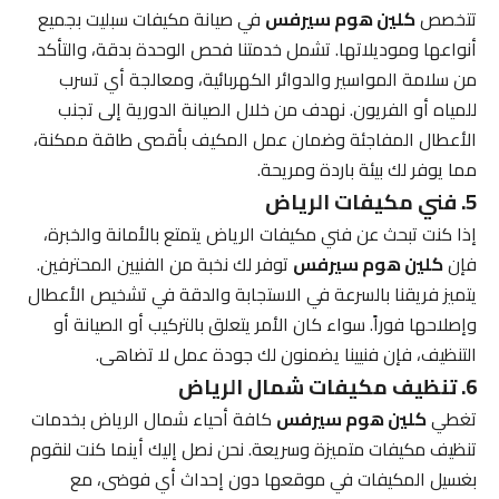
تتخصص
كلين هوم سيرفس
في صيانة مكيفات سبليت بجميع
أنواعها وموديلاتها. تشمل خدمتنا فحص الوحدة بدقة، والتأكد
من سلامة المواسير والدوائر الكهربائية، ومعالجة أي تسرب
للمياه أو الفريون. نهدف من خلال الصيانة الدورية إلى تجنب
الأعطال المفاجئة وضمان عمل المكيف بأقصى طاقة ممكنة،
مما يوفر لك بيئة باردة ومريحة.
5. فني مكيفات الرياض
إذا كنت تبحث عن فني مكيفات الرياض يتمتع بالأمانة والخبرة،
فإن
كلين هوم سيرفس
توفر لك نخبة من الفنيين المحترفين.
يتميز فريقنا بالسرعة في الاستجابة والدقة في تشخيص الأعطال
وإصلاحها فوراً. سواء كان الأمر يتعلق بالتركيب أو الصيانة أو
التنظيف، فإن فنيينا يضمنون لك جودة عمل لا تضاهى.
6. تنظيف مكيفات شمال الرياض
تغطي
كلين هوم سيرفس
كافة أحياء شمال الرياض بخدمات
تنظيف مكيفات متميزة وسريعة. نحن نصل إليك أينما كنت لنقوم
بغسيل المكيفات في موقعها دون إحداث أي فوضى، مع