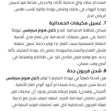
استخدام غطاء واقٍ لحماية الأثاث والجدران. هدفنا هو تحسين
جودة الهواء في منزلك وضمان برودة مثالية تناسب طقس
الرياض الحار.
7. غسيل مكيفات الحمدانية
لسكان منطقة الحمدانية، تقدم
كلين هوم سيرفس
عروضاً
خاصة على غسيل مكيفات الحمدانية. نحن نعلم مدى أهمية
الصيانة المستمرة بسبب الغبار، لذا نوفر خدمة غسيل عميقة
تشمل الفلاتر والمبخر والمروحة. نضمن لك عودة المكيف كأنه
جديد، مع توفير فنيين متاحين للرد على طلباتكم وتنفيذها في
أسرع وقت ممكن.
8. شحن فريون جدة
هل تلاحظ ضعفاً في برودة المكيف؟ توفر
كلين هوم سيرفس
خدمة شحن فريون جدة باستخدام أجود أنواع الغاز الأصلية
(أمريكي وهندي). يقوم فريقنا بفحص وجود أي تسريبات قبل
الشحن لضمان استدامة التبريد. استعد لصيف مريح مع خدمة
تعبئة الفريون الاحترافية التي تعيد لمكيفك قوته الجبارة في