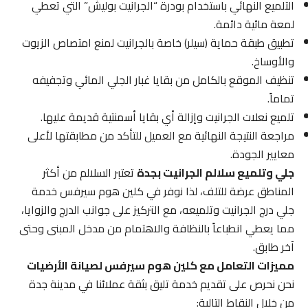
التلميع النهائي باستخدام بودرة “الجرانيت بوليش” التي تعطي
لمعة مائية دائمة.
تطبيق طبقة حماية (سيلر) خاصة بالجرانيت لمنع امتصاص الزيوت
والأوساخ.
تنظيف الموقع بالكامل من بقايا غبار الجلي المائي وتجفيفه
تماماً.
تلميع نعلات الجرانيت وإزالة أي بقايا أسمنتية قديمة عليها.
مراجعة النتيجة النهائية مع العميل للتأكد من مطابقتها لأعلى
معايير الجودة.
جلي وتلميع سلالم الجرانيت بجدة
تعتبر السلالم من أكثر
المناطق عرضة للتلف، لذا نوفر في كلين هوم سيرفس خدمة
جلي درج الجرانيت وتلميعه، مع التركيز على جوانب الدرج والزوايا،
مما يعطي انطباعاً بالنظافة والاهتمام من مدخل المبنى وحتى
آخر طابق.
مميزات التعامل مع كلين هوم سيرفس لصيانة الأرضيات
نحن نحرص على تقديم خدمة تليق بثقة عملائنا في مدينة جدة
من خلال النقاط التالية: