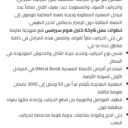
والجرانيت الأسود، والمستورد)، حيث يعرف الفني تماماً عدد
مراحل الصنفرة المطلوبة ودرجة ضغط الماكينة للوصول إلى
اللمعة المثالية دون الإضرار بخصائص الحجر الطبيعي.
خطوات عمل شركة كلين هوم سيرفس
نتبع منهجية صارمة
في جلي الجرانيت نظراً لقوته، وتتضمن هذه المراحل في كافة
مناطق جدة ما يلي:
فحص نوع الجرانيت وتحديد درجة التآكل والخدوش الموجودة في
السطح.
استخدام أقراص الألماظ المعدنية (Metal Bond) في المراحل
الأولى لتسوية الأرضية.
الصنفرة المتدرجة بأرقام تبدأ من 50 وتصل إلى 3000 لضمان
نعومة فائقة.
تنظيف الفواصل والترويبة بين قطع الجرانيت وإعادة ملئها بمواد
مطابقة للون.
جلي الدرج والزوايا بماكينات يدوية قوية مخصصة للجرانيت
الصلب.