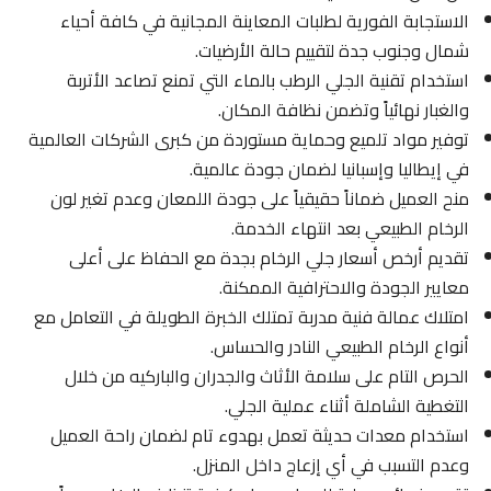
الاستجابة الفورية لطلبات المعاينة المجانية في كافة أحياء
شمال وجنوب جدة لتقييم حالة الأرضيات.
استخدام تقنية الجلي الرطب بالماء التي تمنع تصاعد الأتربة
والغبار نهائياً وتضمن نظافة المكان.
توفير مواد تلميع وحماية مستوردة من كبرى الشركات العالمية
في إيطاليا وإسبانيا لضمان جودة عالمية.
منح العميل ضماناً حقيقياً على جودة اللمعان وعدم تغير لون
الرخام الطبيعي بعد انتهاء الخدمة.
تقديم أرخص أسعار جلي الرخام بجدة مع الحفاظ على أعلى
معايير الجودة والاحترافية الممكنة.
امتلاك عمالة فنية مدربة تمتلك الخبرة الطويلة في التعامل مع
أنواع الرخام الطبيعي النادر والحساس.
الحرص التام على سلامة الأثاث والجدران والباركيه من خلال
التغطية الشاملة أثناء عملية الجلي.
استخدام معدات حديثة تعمل بهدوء تام لضمان راحة العميل
وعدم التسبب في أي إزعاج داخل المنزل.