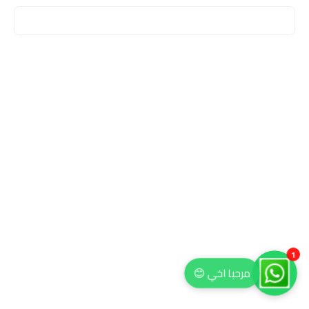
1
مرحبا اخي 😊