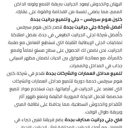
البهتان والخدوش ليعود الجرانيت ببريقة اللامع ولونه الداكن
المميز، مما يضفي لمسة من الفخامة والقوة على عقارك.
كلين هوم سيرفس – جلي وتلميع جرانيت بجدة
أفضل شركة جلي جرانيت بجدة
تتصدر كلين هوم سيرفس
كأفضل شركة لجلي الجرانيت الطبيعي في جدة، بفضل امتلاكنا
لماكينات الجلي الإيطالية الثقيلة التي تستطيع التعامل مع صلابة
الجرانيت. نحن نضمن لك الحصول على سطح مستوٍ تماماً ولامع
كالمرآة، مع معالجة الفوارق بين الحبات لضمان مظهر انسيابي
جذاب في المداخل والممرات.
تلميع مداخل العمارات والشركات بجدة
نقدم في شركة كلين
هوم سيرفس خدمة دورية لتلميع مداخل العمارات والشركات
التي تعتمد على الجرانيت في أرضياتها، حيث نستخدم مواد تلميع
مخصصة تتحمل الحركة المرورية الكثيفة وتمنع ظهور آثار
الأقدام والخدوش السطحية، مما يحافظ على نظافة المبنى
وبريقة طوال الوقت.
فني جلي جرانيت محترف بجدة
يضم فريقنا فنيين خبراء في
التعامل مع أنواع الجرانيت المختلفة (مثل الجرانيت النجراني،