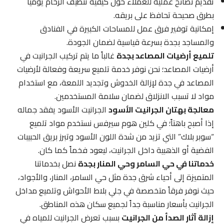
تقديم نصائح عملية للعملاء حول كيفية تنظيف الرخام يومياً
بطرق صحيحة تحافظ على بريقه.
إمكانية توفير فرق عمل للمساحات الكبيرة في الفنادق
والمساجد بجدة بسرعة قياسية لضمان الجودة.
تلميع أرضيات المصاعد بجدة
غالباً ما يتم تركيب الجرانيت في
أرضيات المصاعد؛ نحن نوفر خدمة تلميع سريعة وفعالة لأرضيات
المصاعد في جدة لإزالة الخدوش وتجديد اللمعة، مع استخدام
مواد لا تسبب الانزلاق لضمان سلامة المستخدمين.
معالجة بهتان الجرانيت الأسود
الجرانيت الأسود يفقد جماله
إذا أصبح باهتاً؛ في كلين هوم سيرفس نستخدم مواد تلميع
“سوبر بلاك” التي تزيد من شدة اللون الأسود وتبرز بريق الحبيبات
الفضية أو الذهبية داخل الجرانيت، ليعود فخماً كما كان.
خدماتنا في حي السامر وحي المنار بجدة
نصل بخدماتنا
المتميزة إلى أحياء شرق جدة مثل حي السامر، المنار، والأجواد،
حيث نوفر فرقاً متخصصة في جلي بلاط الأحواش وتلميع مداخل
الجرانيت بأسعار مناسبة جداً لجميع سكان هذه المناطق.
إزالة آثار الصدأ من الجرانيت
بسبب تعرض الجرانيت للمياه في