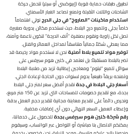
تطبيق طبقات حماية قوية (إيبوكسي أو سيلر) تتحمل حركة
الشاحنات والآلات الثقيلة وتمنع تصاعد الغبار الأسمنتي.
استخدام ماكينات “الصاروخ” في جلي الدرج
نولي اهتماماً
خاصاً بجلي وتلميع درج البلاط، حيث نستخدم مكائن يدوية صغيرة
تصل لكل زاوية ونقوم بصنفرة “أنف الدرجة” لتكون ناعمة وآمنة،
مما يعطي شكلاً جمالياً متناسقاً لمداخل العمائر والفلل.
توفير مواد تلميع بلاط أصلية
نحن لا نستخدم مواد رخيصة قد
تضر بالبلاط مستقبلاً؛ بل نعتمد في كلين هوم سيرفس على
سوائل تلميع “ليتوم” ومعاجين إيطالية تزيد من صلابة البلاط
وتمنحه بريقاً طبيعياً يدوم لسنوات دون الحاجة لإعادة الجلي.
أسعار جلي البلاط في جدة
نقدم أفضل سعر لمتر جلي البلاط
بجدة، مع تقديم خصومات للمساحات التي تزيد عن 150 متر مربع،
ونحرص دائماً على تقديم معاينة مجانية لتقدير حجم العمل بدقة
وإعطاء العميل السعر النهائي دون أي إضافات مخفية.
رقم شركة كلين هوم سيرفس بجدة
للحصول على خدماتنا،
يمكنكم الاتصال بنا مباشرة أو التواصل عبر الواتساب، وسيقوم
مندوبنا بالرد عليكم وتنسيق موعد الزيارة، نحن فخورون بخدمة