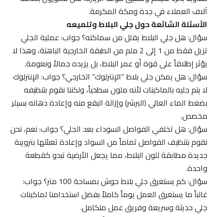
آلاف العملاء في جدة ومكة المكرمة.
الأسئلة الشائعة حول جلي البلاط وتلميعه
سؤال: هل جلي البلاط يقلل من سماكته؟ جواب: عملية الجلي
تزيل فقط من 1 إلى 2 ملم من الطبقة الخارجية الباهتة، وهذا لا
يؤثر إطلاقاً على قوة أو عمر البلاط، بل يزيده جمالاً ونعومة.
سؤال: هل يمكن جلي بلاط “الإنترلوك” الخارجي؟ جواب: الإنترلوك
لا يتم جليه بالماكينات لأنه ملون سطحياً، ولكننا نقوم بتنظيفه
بضغط الماء العالي (البرشر) وإزالة البقع منه وإعادة دهانه بسيلر
مخصص.
سؤال: هل تختفي الفواصل السوداء بعد الجلي؟ جواب: نعم، نحن
نقوم بتنظيف الفواصل تماماً من السواد وإعادة تعبئتها بترويبة
جديدة مطابقة للون البلاط، مما يجعل الأرضية تبدو كقطعة
واحدة.
سؤال: كم يستغرق جلي بلاط حوش بمساحة 100 متر؟ جواب:
غالباً ما يستغرق العمل يوماً كاملاً بفضل استخدامنا لماكينات
جلي حديثة وسريعة وفريق عمل متكامل.