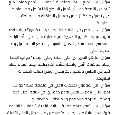
سؤال: هل تلميع البلاط يجعله زلقاً؟ جواب: نستخدم مواد تلميع
تزيد من اللمعة دون أن تجعل السطح زلقاً بشكل خطر، ونحرص
على تطبيق مادة تزيد من معامل الاحتكاك في المناطق
الخارجية.
سؤال: هل يمكن جلي البلاط القديم الذي به كسور؟ جواب: نعم،
نقوم بترميم الكسور الصغيرة بمواد صلبة قبل الجلي، أما البلاط
المتكسر بشدة فننصح العميل باستبدال القطع التالفة قبل بدء
عملية الجلي.
سؤال: ما هو الفرق بين جلي البلاط وجلي الرخام؟ جواب: البلاط
يحتاج لماكينات أثقل وأحجار كشط أكثر صلابة، بينما الرخام يحتاج
لأقراص الماس وتلميع بالكريستال، ونحن نمتلك المعدات
لكليهما.
سؤال: هل تقومون بخدمات الجلي في منطقة مكة؟ جواب:
نعم، كلين هوم سيرفس تقدم خدماتها في كافة أحياء جدة
ومكة المكرمة والجموم والمناطق المحيطة بها.
سؤال: هل تتوفر لديكم عمالة نسائية للتنظيف؟ جواب: حالياً نوفر
فرق عمل فنية من الرجال المتخصصين في أعمال الجلي الثقيلة