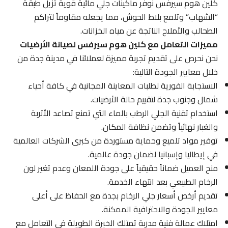
كلين هوم سيرفس نوفر ماكينات جلي مائية قوية تزيل طبقة
“الشهاب” وتلمع بلاط الحوش، مما يجعله مقاوماً لتراكم
الطحالب والأملاح الناتجة عن مياه الخزانات.
مميزات التعامل مع كلين هوم سيرفس لصيانة الأرضيات
نحن نحرص على تقديم تجربة مميزة لعملائنا في مدينة جدة من
خلال معايير الجودة التالية:
الاستجابة الفورية لطلبات المعاينة المجانية في كافة أحياء
شمال وجنوب جدة لتقييم حالة الأرضيات.
استخدام تقنية الجلي الرطب بالماء التي تمنع تصاعد الأتربة
والغبار نهائياً وتضمن نظافة المكان.
توفير مواد تلميع وحماية مستوردة من كبرى الشركات العالمية
في إيطاليا وإسبانيا لضمان جودة عالمية.
منح العميل ضماناً حقيقياً على جودة اللمعان وعدم تغير لون
الرخام الطبيعي بعد انتهاء الخدمة.
تقديم أرخص أسعار جلي الرخام بجدة مع الحفاظ على أعلى
معايير الجودة والاحترافية الممكنة.
امتلاك عمالة فنية مدربة تمتلك الخبرة الطويلة في التعامل مع