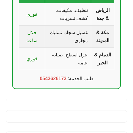
الرياض
تنظيف، مكيفات،
فوري
& جدة
كشف تسربات
مكة &
غسيل سجاد، تسليك
خلال
المدينة
مجاري
ساعة
الدمام &
عزل اسطح، صيانة
فوري
الخبر
عامة
طلب الخدمة:
0543626173