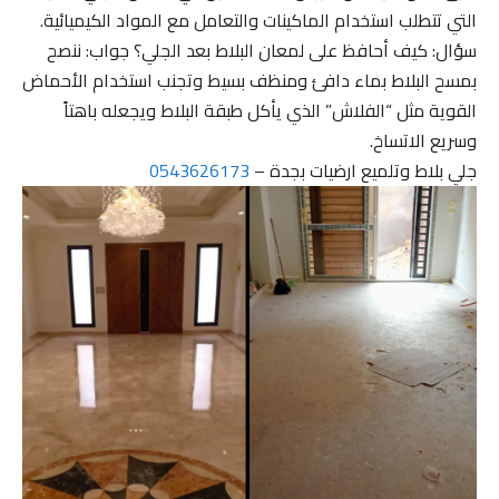
التي تتطلب استخدام الماكينات والتعامل مع المواد الكيميائية.
سؤال: كيف أحافظ على لمعان البلاط بعد الجلي؟ جواب: ننصح
بمسح البلاط بماء دافئ ومنظف بسيط وتجنب استخدام الأحماض
القوية مثل “الفلاش” الذي يأكل طبقة البلاط ويجعله باهتاً
وسريع الاتساخ.
جلي بلاط وتلميع ارضيات بجدة –
0543626173