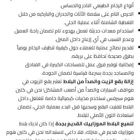
أنواع الرخام الطبيعي النادر والحساس.
الحرص التام على سلامة الأثاث والجدران والباركيه من خلال
التغطية الشاملة أثناء عملية الجلي.
استخدام معدات حديثة تعمل بهدوء تام لضمان راحة العميل
وعدم التسبب في أي إزعاج داخل المنزل.
تقديم نصائح عملية للعملاء حول كيفية تنظيف الرخام يومياً
بطرق صحيحة تحافظ على بريقه.
إمكانية توفير فرق عمل للمساحات الكبيرة في الفنادق
والمساجد بجدة بسرعة قياسية لضمان الجودة.
إزالة بقع الزيت والصدأ من البلاط
تعتبر بقع الزيوت في
مواقف السيارات والصدأ من أصعب المشاكل؛ نحن في كلين
هوم سيرفس نستخدم مذيبات كيميائية خاصة تتغلغل داخل
البلاط لتفتيت البقع وسحبها قبل البدء بعملية الجلي، لضمان
استعادة اللون الأصلي للبلاط.
تلميع البلاط الموزاييك القديم بجدة
إذا كان لديك بلاط
موزاييك قديم في منزلك، فلا داعي لاستبداله؛ نحن في كلين هوم