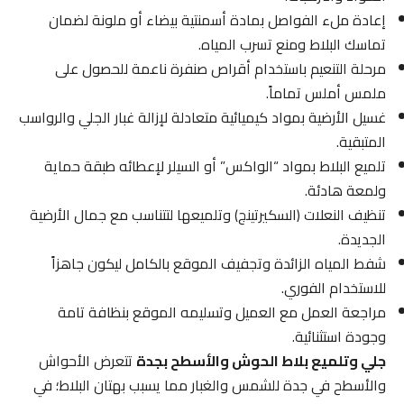
إعادة ملء الفواصل بمادة أسمنتية بيضاء أو ملونة لضمان
تماسك البلاط ومنع تسرب المياه.
مرحلة التنعيم باستخدام أقراص صنفرة ناعمة للحصول على
ملمس أملس تماماً.
غسيل الأرضية بمواد كيميائية متعادلة لإزالة غبار الجلي والرواسب
المتبقية.
تلميع البلاط بمواد “الواكس” أو السيلر لإعطائه طبقة حماية
ولمعة هادئة.
تنظيف النعلات (السكيرتينج) وتلميعها لتتناسب مع جمال الأرضية
الجديدة.
شفط المياه الزائدة وتجفيف الموقع بالكامل ليكون جاهزاً
للاستخدام الفوري.
مراجعة العمل مع العميل وتسليمه الموقع بنظافة تامة
وجودة استثنائية.
جلي وتلميع بلاط الحوش والأسطح بجدة
تتعرض الأحواش
والأسطح في جدة للشمس والغبار مما يسبب بهتان البلاط؛ في