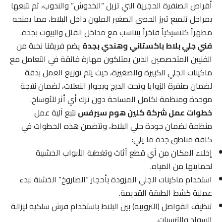
أقراص الصنفرة الحجرية التي تزيل “الخدوش” والندوب، ثم نتبعها
بمراحل تلميع تبرز الحصى الصغير الملون داخل البلاط، مما يمنحه
مظهراً كلاسيكياً فاخراً يتناسب مع مداخل الفلل والبيوت بجدة.
فني جلي بلاط باكستاني وهندي بجدة
يضم فريقنا نخبة من
الفنيين المتخصصين الذين يمتلكون مهارة فائقة في التعامل مع
ماكينات الجلي الكبيرة والصغيرة، حيث يتم توزيع العمل بدقة
لضمان صنفرة الزوايا وتحت الدرج وبجوار النعلات، لضمان نتيجة
موحدة ومنظمة لكامل المساحة دون ترك أي أثر للأوساخ.
خطوات عمل شركة كلين هوم سيرفس
نتبع آلية عمل
منظمة لضمان جودة جلي البلاط، وتتضمن هذه الخطوات في
كافة مناطق جدة ما يلي:
إخلاء المكان من أي قطع أثاث وتغطية الأبواب الخشبية
لحمايتها من المياه.
استخدام ماكينات الجلي المزودة بأحجار “الصاروخ” الخشنة لبدء
عملية كشط الطبقة القديمة.
تنظيف الفواصل (الترويبة) بين البلاط باستخدام فرش سلكية لإزالة
السواد والترسبات.