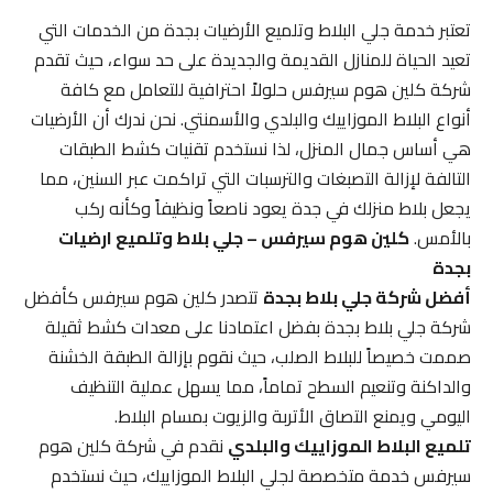
تعتبر خدمة جلي البلاط وتلميع الأرضيات بجدة من الخدمات التي
تعيد الحياة للمنازل القديمة والجديدة على حد سواء، حيث تقدم
شركة كلين هوم سيرفس حلولاً احترافية للتعامل مع كافة
أنواع البلاط الموزاييك والبلدي والأسمنتي. نحن ندرك أن الأرضيات
هي أساس جمال المنزل، لذا نستخدم تقنيات كشط الطبقات
التالفة لإزالة التصبغات والترسبات التي تراكمت عبر السنين، مما
يجعل بلاط منزلك في جدة يعود ناصعاً ونظيفاً وكأنه ركب
بالأمس.
كلين هوم سيرفس – جلي بلاط وتلميع ارضيات
بجدة
أفضل شركة جلي بلاط بجدة
تتصدر كلين هوم سيرفس كأفضل
شركة جلي بلاط بجدة بفضل اعتمادنا على معدات كشط ثقيلة
صممت خصيصاً للبلاط الصلب، حيث نقوم بإزالة الطبقة الخشنة
والداكنة وتنعيم السطح تماماً، مما يسهل عملية التنظيف
اليومي ويمنع التصاق الأتربة والزيوت بمسام البلاط.
تلميع البلاط الموزاييك والبلدي
نقدم في شركة كلين هوم
سيرفس خدمة متخصصة لجلي البلاط الموزاييك، حيث نستخدم