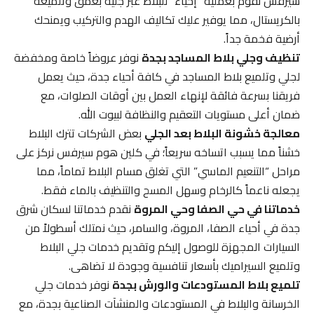
سيرفس نقوم بعملية “إحياء” للبلاط عبر جليه بعمق وتلميعه
بالكريستال، مما يوفير عليك تكاليف الهدم والتركيب ويمنحك
أرضية فخمة جداً.
تنظيف وجلي بلاط المساجد بجدة
نوفر عروضاً خاصة ومخفضة
لجلي وتلميع بلاط المساجد في كافة أحياء جدة، حيث يعمل
فريقنا بسرعة فائقة لإنهاء العمل بين أوقات الصلوات، مع
ضمان أعلى مستويات التعقيم والنظافة لبيوت الله.
معالجة خشونة البلاط بعد الجلي
بعض الشركات تترك البلاط
خشناً مما يسبب اتساخه سريعاً؛ في كلين هوم سيرفس نركز على
مراحل “التنعيم الماسي” التي تغلق مسام البلاط تماماً، مما
يجعله ناعماً كالرخام وسهل المسح والتنظيف بالماء فقط.
خدماتنا في حي الصفا وحي المروة
نقدم خدماتنا لسكان شرق
جدة في أحياء الصفا، المروة، والسامر، حيث نمتلك أسطولاً من
السيارات المجهزة للوصول إليكم وتقديم خدمات جلي البلاط
وتلميع السيراميك بأسعار تنافسية وجودة لا تضاهى.
تلميع بلاط المستودعات والورش بجدة
نوفر خدمات جلي
الخرسانة والبلاط في المستودعات والمنشآت الصناعية بجدة، مع