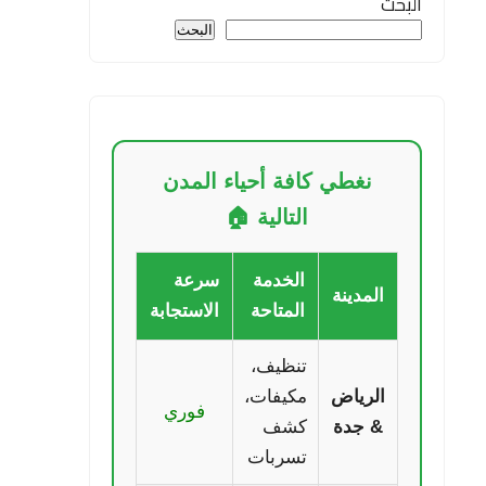
البحث
البحث
نغطي كافة أحياء المدن
التالية 🏠
الخدمة
سرعة
المدينة
المتاحة
الاستجابة
تنظيف،
الرياض
مكيفات،
فوري
& جدة
كشف
تسربات