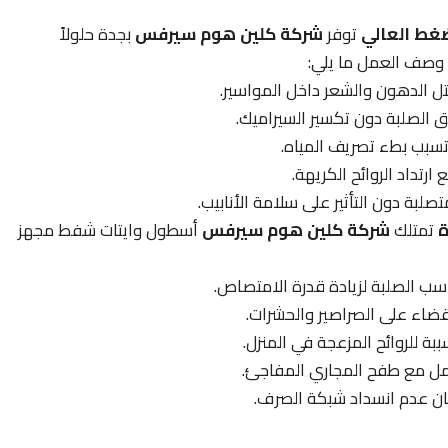
غط العالي
توفر
شركة كلين هوم سيرفس
بجدة حلولاً
 وصف العمل ما يلي:
تل الدهون والشعر داخل المواسير.
ق الصلبة دون تكسير السيراميك.
تسبب بطء تصريف المياه.
ارتداد الروائح الكريهة.
لبة دون التأثير على سلامة الأنابيب.
ة
تمتلك
شركة كلين هوم سيرفس
أسطول وايتات شفط مجهز
اسب الصلبة لزيادة قدرة الامتصاص.
قضاء على الصراصير والحشرات.
بة للروائح المزعجة في المنزل.
ان عدم انسداد شبكة الصرف.