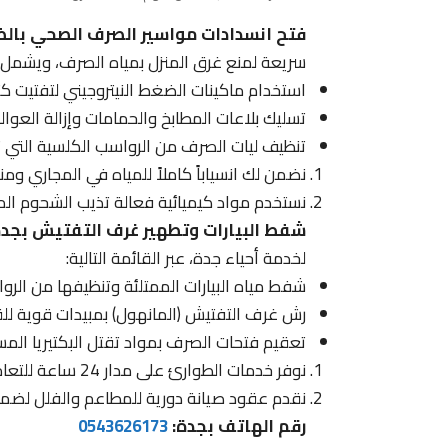
فتح انسدادات مواسير الصرف الصحي بالض
سريعة لمنع غرق المنزل بمياه الصرف، ويشمل
استخدام ماكينات الضغط النيتروجيني لتفتيت ك
تسليك بلاعات المطابخ والحمامات وإزالة العوال
تنظيف ليات الصرف من الرواسب الكلسية التي 
نضمن لك انسياباً كاملاً للمياه في المجاري ومنع 
نستخدم مواد كيميائية فعالة تذيب الشحوم المتص
شفط البيارات وتطهير غرف التفتيش بجد
لخدمة أحياء جدة، عبر القائمة التالية:
شفط مياه البيارات الممتلئة وتنظيفها من الرو
رش غرف التفتيش (المانهول) بمبيدات قوية لل
تعقيم فتحات الصرف بمواد تقتل البكتيريا المسب
نوفر خدمات الطوارئ على مدار 24 ساعة للتعامل مع طفح المجاري المفاجئ.
نقدم عقود صيانة دورية للمطاعم والفلل لضم
رقم الهاتف بجدة:
0543626173