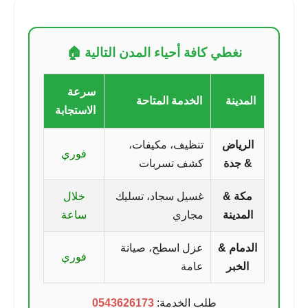
نغطي كافة أحياء المدن التالية 🏠
سرعة
المدينة
الخدمة المتاحة
الاستجابة
الرياض
تنظيف، مكيفات،
فوري
& جدة
كشف تسربات
مكة &
غسيل سجاد، تسليك
خلال
المدينة
مجاري
ساعة
الدمام &
عزل اسطح، صيانة
فوري
الخبر
عامة
طلب الخدمة:
0543626173