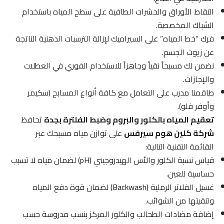
التقاط الأوراق والحشرات الطافية على سطح المياه باستخدام
الشباك المخصصة.
فرك “خط المياه” على السيراميك لإزالة الترسبات الدهنية الناتجة
عن زيوت الجسم.
نضمن لك مسبحاً نقياً وجاهزاً للاستخدام الفوري في العطلات
والإجازات.
طاقمنا مدرب على التعامل مع كافة أنواع المسابح (سكيمر
وأوفر فلو).
تعقيم المياه بالكلور والبروم وضبط الفلترة بجدة
تحافظ
شركة كلين هوم سيرفس
على توازن مياه مسبحك عبر
القائمة التقنية التالية:
قياس نسبة الكلور والأس الهيدروجيني (pH) لضمان مياه لا تسبب
حساسية للعين.
غسيل الفلاتر الرملية (Backwash) لضمان قوة دفع المياه
وتنقيتها من الشوائب.
إضافة مضادات الطحالب والكلور المركز بنسب مدروسة حسب