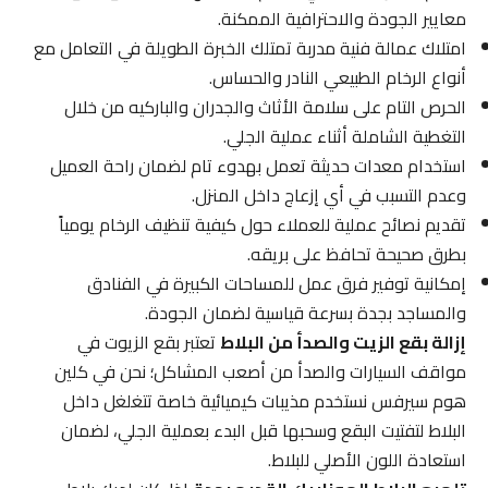
معايير الجودة والاحترافية الممكنة.
امتلاك عمالة فنية مدربة تمتلك الخبرة الطويلة في التعامل مع
أنواع الرخام الطبيعي النادر والحساس.
الحرص التام على سلامة الأثاث والجدران والباركيه من خلال
التغطية الشاملة أثناء عملية الجلي.
استخدام معدات حديثة تعمل بهدوء تام لضمان راحة العميل
وعدم التسبب في أي إزعاج داخل المنزل.
تقديم نصائح عملية للعملاء حول كيفية تنظيف الرخام يومياً
بطرق صحيحة تحافظ على بريقه.
إمكانية توفير فرق عمل للمساحات الكبيرة في الفنادق
والمساجد بجدة بسرعة قياسية لضمان الجودة.
إزالة بقع الزيت والصدأ من البلاط
تعتبر بقع الزيوت في
مواقف السيارات والصدأ من أصعب المشاكل؛ نحن في كلين
هوم سيرفس نستخدم مذيبات كيميائية خاصة تتغلغل داخل
البلاط لتفتيت البقع وسحبها قبل البدء بعملية الجلي، لضمان
استعادة اللون الأصلي للبلاط.