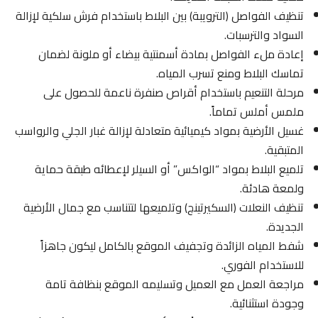
تنظيف الفواصل (الترويبة) بين البلاط باستخدام فرش سلكية لإزالة
السواد والترسبات.
إعادة ملء الفواصل بمادة أسمنتية بيضاء أو ملونة لضمان
تماسك البلاط ومنع تسرب المياه.
مرحلة التنعيم باستخدام أقراص صنفرة ناعمة للحصول على
ملمس أملس تماماً.
غسيل الأرضية بمواد كيميائية متعادلة لإزالة غبار الجلي والرواسب
المتبقية.
تلميع البلاط بمواد “الواكس” أو السيلر لإعطائه طبقة حماية
ولمعة هادئة.
تنظيف النعلات (السكيرتينج) وتلميعها لتتناسب مع جمال الأرضية
الجديدة.
شفط المياه الزائدة وتجفيف الموقع بالكامل ليكون جاهزاً
للاستخدام الفوري.
مراجعة العمل مع العميل وتسليمه الموقع بنظافة تامة
وجودة استثنائية.