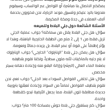
يمكنكم الاتصال بنا مباشرة أو التواصل عبر الواتساب، وسيقوم
مندوبنا بالرد عليكم وتنسيق موعد الزيارة، نحن فخورون بخدمة
آلاف العملاء في جدة ومكة المكرمة.
الأسئلة الشائعة حول جلي البلاط وتلميعه
سؤال: هل جلي البلاط يقلل من سماكته؟ جواب: عملية الجلي
تزيل فقط من 1 إلى 2 ملم من الطبقة الخارجية الباهتة، وهذا لا
يؤثر إطلاقاً على قوة أو عمر البلاط، بل يزيده جمالاً ونعومة.
سؤال: هل يمكن جلي بلاط “الإنترلوك” الخارجي؟ جواب: الإنترلوك
لا يتم جليه بالماكينات لأنه ملون سطحياً، ولكننا نقوم بتنظيفه
بضغط الماء العالي (البرشر) وإزالة البقع منه وإعادة دهانه بسيلر
مخصص.
سؤال: هل تختفي الفواصل السوداء بعد الجلي؟ جواب: نعم، نحن
نقوم بتنظيف الفواصل تماماً من السواد وإعادة تعبئتها بترويبة
جديدة مطابقة للون البلاط، مما يجعل الأرضية تبدو كقطعة
واحدة.
سؤال: كم يستغرق جلي بلاط حوش بمساحة 100 متر؟ جواب: