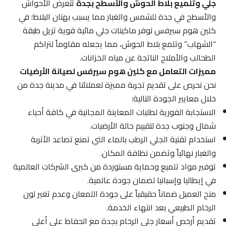
جلي وتلميع بلاط الحوش والأسطح بجدة
تتعرض الأحواش
والأسطح في جدة للشمس والغبار مما يسبب بهتان البلاط؛ في
كلين هوم سيرفس نوفر ماكينات جلي مائية قوية تزيل طبقة
“الشهاب” وتلمع بلاط الحوش، مما يجعله مقاوماً لتراكم
الطحالب والأملاح الناتجة عن مياه الخزانات.
مميزات التعامل مع كلين هوم سيرفس لصيانة الأرضيات
نحن نحرص على تقديم تجربة مميزة لعملائنا في مدينة جدة من
خلال معايير الجودة التالية:
الاستجابة الفورية لطلبات المعاينة المجانية في كافة أحياء
شمال وجنوب جدة لتقييم حالة الأرضيات.
استخدام تقنية الجلي الرطب بالماء التي تمنع تصاعد الأتربة
والغبار نهائياً وتضمن نظافة المكان.
توفير مواد تلميع وحماية مستوردة من كبرى الشركات العالمية
في إيطاليا وإسبانيا لضمان جودة عالمية.
منح العميل ضماناً حقيقياً على جودة اللمعان وعدم تغير لون
الرخام الطبيعي بعد انتهاء الخدمة.
تقديم أرخص أسعار جلي الرخام بجدة مع الحفاظ على أعلى