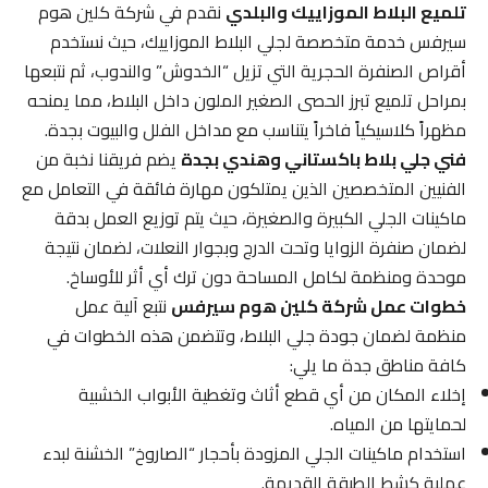
تلميع البلاط الموزاييك والبلدي
نقدم في شركة كلين هوم
سيرفس خدمة متخصصة لجلي البلاط الموزاييك، حيث نستخدم
أقراص الصنفرة الحجرية التي تزيل “الخدوش” والندوب، ثم نتبعها
بمراحل تلميع تبرز الحصى الصغير الملون داخل البلاط، مما يمنحه
مظهراً كلاسيكياً فاخراً يتناسب مع مداخل الفلل والبيوت بجدة.
فني جلي بلاط باكستاني وهندي بجدة
يضم فريقنا نخبة من
الفنيين المتخصصين الذين يمتلكون مهارة فائقة في التعامل مع
ماكينات الجلي الكبيرة والصغيرة، حيث يتم توزيع العمل بدقة
لضمان صنفرة الزوايا وتحت الدرج وبجوار النعلات، لضمان نتيجة
موحدة ومنظمة لكامل المساحة دون ترك أي أثر للأوساخ.
خطوات عمل شركة كلين هوم سيرفس
نتبع آلية عمل
منظمة لضمان جودة جلي البلاط، وتتضمن هذه الخطوات في
كافة مناطق جدة ما يلي:
إخلاء المكان من أي قطع أثاث وتغطية الأبواب الخشبية
لحمايتها من المياه.
استخدام ماكينات الجلي المزودة بأحجار “الصاروخ” الخشنة لبدء
عملية كشط الطبقة القديمة.