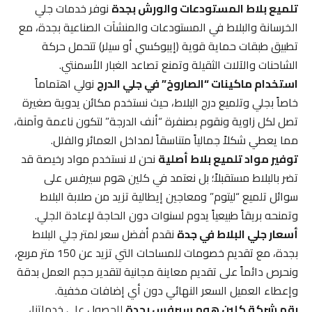
تلميع بلاط المستودعات والورش بجدة
نوفر خدمات جلي
الخرسانة والبلاط في المستودعات والمنشآت الصناعية بجدة، مع
تطبيق طبقات حماية قوية (إيبوكسي أو سيلر) تتحمل حركة
الشاحنات والآلات الثقيلة وتمنع تصاعد الغبار الأسمنتي.
استخدام ماكينات “الصاروخ” في جلي الدرج
نولي اهتماماً
خاصاً بجلي وتلميع درج البلاط، حيث نستخدم مكائن يدوية صغيرة
تصل لكل زاوية ونقوم بصنفرة “أنف الدرجة” لتكون ناعمة وآمنة،
مما يعطي شكلاً جمالياً متناسقاً لمداخل العمائر والفلل.
توفير مواد تلميع بلاط أصلية
نحن لا نستخدم مواد رخيصة قد
تضر بالبلاط مستقبلاً؛ بل نعتمد في كلين هوم سيرفس على
سوائل تلميع “ليتوم” ومعاجين إيطالية تزيد من صلابة البلاط
وتمنحه بريقاً طبيعياً يدوم لسنوات دون الحاجة لإعادة الجلي.
أسعار جلي البلاط في جدة
نقدم أفضل سعر لمتر جلي البلاط
بجدة، مع تقديم خصومات للمساحات التي تزيد عن 150 متر مربع،
ونحرص دائماً على تقديم معاينة مجانية لتقدير حجم العمل بدقة
وإعطاء العميل السعر النهائي دون أي إضافات مخفية.
رقم شركة كلين هوم سيرفس بجدة
للحصول على خدماتنا،