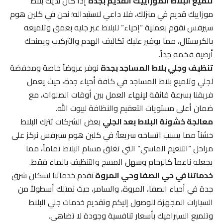
تلميع البلاط الموزاييك القديم بجدة
إذا كان لديك بلاط
موزاييك قديم في منزلك، فلا داعي لاستبداله؛ نحن في كلين هوم
سيرفس نقوم بعملية “إحياء” للبلاط عبر جليه بعمق وتلميعه
بالكريستال، مما يوفير عليك تكاليف الهدم والتركيب ويمنحك
أرضية فخمة جداً.
تنظيف وجلي بلاط المساجد بجدة
نوفر عروضاً خاصة ومخفضة
لجلي وتلميع بلاط المساجد في كافة أحياء جدة، حيث يعمل
فريقنا بسرعة فائقة لإنهاء العمل بين أوقات الصلوات، مع
ضمان أعلى مستويات التعقيم والنظافة لبيوت الله.
معالجة خشونة البلاط بعد الجلي
بعض الشركات تترك البلاط
خشناً مما يسبب اتساخه سريعاً؛ في كلين هوم سيرفس نركز على
مراحل “التنعيم الماسي” التي تغلق مسام البلاط تماماً، مما
يجعله ناعماً كالرخام وسهل المسح والتنظيف بالماء فقط.
خدماتنا في حي الصفا وحي المروة
نقدم خدماتنا لسكان شرق
جدة في أحياء الصفا، المروة، والسامر، حيث نمتلك أسطولاً من
السيارات المجهزة للوصول إليكم وتقديم خدمات جلي البلاط
وتلميع السيراميك بأسعار تنافسية وجودة لا تضاهى.