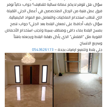
سؤال: هل تتوفر لديكم عمالة نسائية للتنظيف؟ جواب: حالياً نوفر
فرق عمل فنية من الرجال المتخصصين في أعمال الجلي الثقيلة
التي تتطلب استخدام الماكينات والتعامل مع المواد الكيميائية.
سؤال: كيف أحافظ على لمعان البلاط بعد الجلي؟ جواب: ننصح
بمسح البلاط بماء دافئ ومنظف بسيط وتجنب استخدام الأحماض
القوية مثل “الفلاش” الذي يأكل طبقة البلاط ويجعله باهتاً
وسريع الاتساخ.
جلي بلاط وتلميع ارضيات بجدة –
0543626173