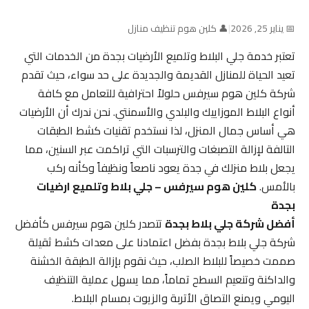
📅 يناير 25, 2026
|
👤 كلين هوم تنظيف منازل
تعتبر خدمة جلي البلاط وتلميع الأرضيات بجدة من الخدمات التي
تعيد الحياة للمنازل القديمة والجديدة على حد سواء، حيث تقدم
شركة كلين هوم سيرفس حلولاً احترافية للتعامل مع كافة
أنواع البلاط الموزاييك والبلدي والأسمنتي. نحن ندرك أن الأرضيات
هي أساس جمال المنزل، لذا نستخدم تقنيات كشط الطبقات
التالفة لإزالة التصبغات والترسبات التي تراكمت عبر السنين، مما
يجعل بلاط منزلك في جدة يعود ناصعاً ونظيفاً وكأنه ركب
بالأمس.
كلين هوم سيرفس – جلي بلاط وتلميع ارضيات
بجدة
أفضل شركة جلي بلاط بجدة
تتصدر كلين هوم سيرفس كأفضل
شركة جلي بلاط بجدة بفضل اعتمادنا على معدات كشط ثقيلة
صممت خصيصاً للبلاط الصلب، حيث نقوم بإزالة الطبقة الخشنة
والداكنة وتنعيم السطح تماماً، مما يسهل عملية التنظيف
اليومي ويمنع التصاق الأتربة والزيوت بمسام البلاط.