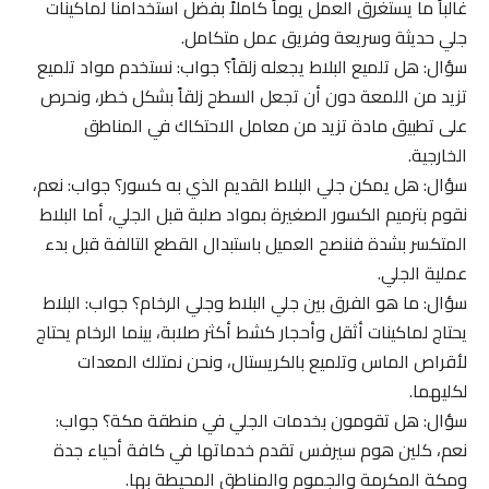
غالباً ما يستغرق العمل يوماً كاملاً بفضل استخدامنا لماكينات
جلي حديثة وسريعة وفريق عمل متكامل.
سؤال: هل تلميع البلاط يجعله زلقاً؟ جواب: نستخدم مواد تلميع
تزيد من اللمعة دون أن تجعل السطح زلقاً بشكل خطر، ونحرص
على تطبيق مادة تزيد من معامل الاحتكاك في المناطق
الخارجية.
سؤال: هل يمكن جلي البلاط القديم الذي به كسور؟ جواب: نعم،
نقوم بترميم الكسور الصغيرة بمواد صلبة قبل الجلي، أما البلاط
المتكسر بشدة فننصح العميل باستبدال القطع التالفة قبل بدء
عملية الجلي.
سؤال: ما هو الفرق بين جلي البلاط وجلي الرخام؟ جواب: البلاط
يحتاج لماكينات أثقل وأحجار كشط أكثر صلابة، بينما الرخام يحتاج
لأقراص الماس وتلميع بالكريستال، ونحن نمتلك المعدات
لكليهما.
سؤال: هل تقومون بخدمات الجلي في منطقة مكة؟ جواب:
نعم، كلين هوم سيرفس تقدم خدماتها في كافة أحياء جدة
ومكة المكرمة والجموم والمناطق المحيطة بها.