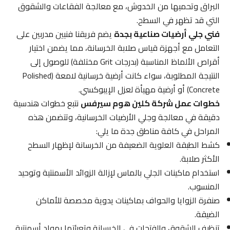
البراق وتحميها من الخدوش، مع معالجة الفقاعات والشقوق
التي قد تظهر في السطح.
فني جلي أرضيات صناعية بجدة
يضم فريقنا فنيين مدربين على
التعامل مع أجهزة قياس صلابة الخرسانة، مما يضمن اختيار
أقراص الألماظ المناسبة (بدرجات Grit مختلفة) للوصول إلى
النتيجة المطلوبة، سواء كانت أرضية خرسانية لامعة (Polished
Concrete) أو أرضية مهيأة لعزل الإيبوكسي.
خطوات عمل شركة كلين هوم سيرفس
نتبع خطوات هندسية
دقيقة في معالجة وجلي الأرضيات الخرسانية، وتتضمن هذه
المراحل في كافة مناطق جدة ما يلي:
كشط الطبقة العلوية الضعيفة من الخرسانة لإظهار السطح
الأكثر صلابة.
استخدام ماكينات الجلي بالماس لإزالة الزوائد الأسمنتية وتوحيد
المنسوب.
صنفرة الزوايا والحواف بماكينات يدوية مخصصة للأماكن
الضيقة.
تنظيف الشقوق والفتحات في الخرسانة وتعبئتها بمواد أسمنتية