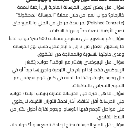
سؤال: هل يمكن تحويل الخرسانة العادية إلى أرضية لامعة
كالرخام؟ جواب: نعم، من خلال عملية “الخرسانة المصقولة”
(Polished Concrete) نمر بعدة مراحل من الجلي والتلميع حتى
تصبح الأرضية لامعة جداً وسهلة التنظيف.
سؤال: كم يستغرق جلي مستودع بمساحة 500 متر؟ جواب: غالباً
ما يستغرق العمل من 3 إلى 5 أيام عمل، حسب نوع الخرسانة
ومدى حاجتها للتسوية والمعالجة من الشقوق.
سؤال: هل الإيبوكسي يتقشر مع الوقت؟ جواب: يتقشر
الإيبوكسي فقط إذا لم يتم جلي الأرضية وتجهيزها جيداً أو في
حال وجود رطوبة، وهذا ما نتجنبه في كلين هوم سيرفس عبر
التجهيز الاحترافي بالماكينات.
سؤال: ما هي ميزة جلي الخرسانة مقارنة بتركيب البلاط؟ جواب:
جلي الخرسانة أقل تكلفة، أكثر تحملاً للأوزان الثقيلة، لا يحتوي
على فواصل تتجمع فيها الأوساخ، ويدوم لفترة أطول بكثير من
البلاط التقليدي.
سؤال: هل تلميع الخرسانة يحتاج لإعادة تلميع سنوياً؟ جواب: لا،