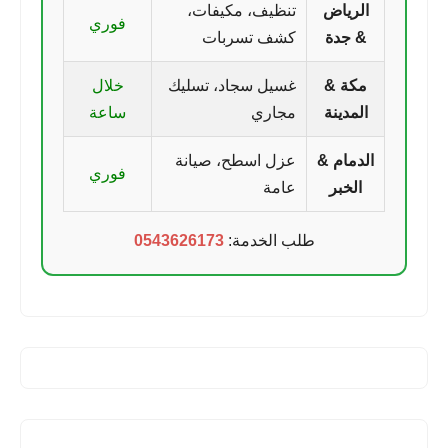
الرياض
تنظيف، مكيفات،
فوري
& جدة
كشف تسربات
مكة &
غسيل سجاد، تسليك
خلال
المدينة
مجاري
ساعة
الدمام &
عزل اسطح، صيانة
فوري
الخبر
عامة
طلب الخدمة:
0543626173