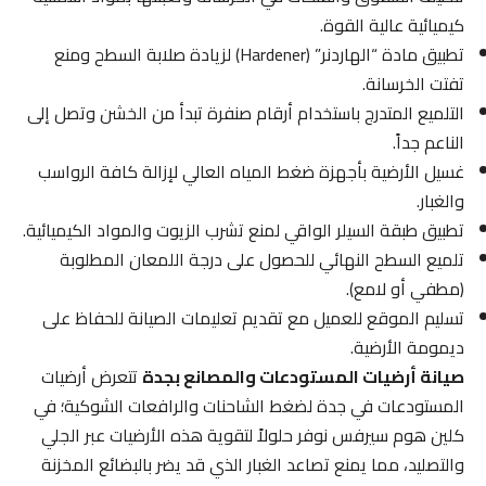
كيميائية عالية القوة.
تطبيق مادة “الهاردنر” (Hardener) لزيادة صلابة السطح ومنع
تفتت الخرسانة.
التلميع المتدرج باستخدام أرقام صنفرة تبدأ من الخشن وتصل إلى
الناعم جداً.
غسيل الأرضية بأجهزة ضغط المياه العالي لإزالة كافة الرواسب
والغبار.
تطبيق طبقة السيلر الواقي لمنع تشرب الزيوت والمواد الكيميائية.
تلميع السطح النهائي للحصول على درجة اللمعان المطلوبة
(مطفي أو لامع).
تسليم الموقع للعميل مع تقديم تعليمات الصيانة للحفاظ على
ديمومة الأرضية.
صيانة أرضيات المستودعات والمصانع بجدة
تتعرض أرضيات
المستودعات في جدة لضغط الشاحنات والرافعات الشوكية؛ في
كلين هوم سيرفس نوفر حلولاً لتقوية هذه الأرضيات عبر الجلي
والتصليد، مما يمنع تصاعد الغبار الذي قد يضر بالبضائع المخزنة