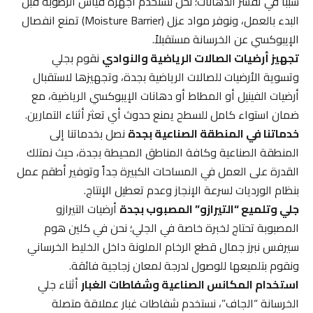
سبباً في تقشر الدهانات؛ نحن نستخدم أجهزة قياس الرطوبة قبل
البدء بالعمل، ونوفر مواد عزل (Moisture Barrier) تمنع انفصال
الإيبوكسي عن الخرسانة مستقبلاً.
تجهيز أرضيات الصالات الرياضية والنوادي
نقوم بجلي
وتسوية الأرضيات للصالات الرياضية بجدة، وتجهيزها لاستقبال
أرضيات الفينيل أو المطاط أو دهانات الإيبوكسي الرياضية، مع
ضمان استواء كامل للسطح يمنع حدوث أي تعثر أثناء التمارين.
خدماتنا في المنطقة الصناعية بجدة
نصل بخدماتنا إلى
المنطقة الصناعية وكافة المناطق المحيطة بجدة، حيث نمتلك
القدرة على العمل في المساحات الكبيرة جداً وتوفير أطقم عمل
بنظام الورديات لسرعة الإنجاز وعدم تعطيل الإنتاج.
جلي وتلميع “التيرازو” المصبوب بجدة
أرضيات التيرازو
المصبوبة تحتاج لخبرة خاصة في الجلي؛ نحن في كلين هوم
سيرفس نبرز جمال قطع الرخام الملونة داخل الخليط الخرساني
ونقوم بتلميعها للوصول لدرجة لمعان زجاجية فائقة.
استخدام المكانس الصناعية وشفاطات الغبار
أثناء جلي
الخرسانة “الجاف”، نستخدم شفاطات غبار عملاقة متصلة