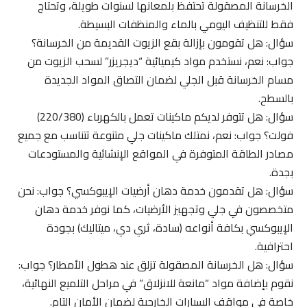
الخرسانة المصقولة تحتفظ بلمعانها لسنوات طويلة، وتحتاج
فقط للتنظيف اليومي بالماء والمنظفات البسيطة.
سؤال: هل تقومون بإزالة بقع الزيوت القديمة من الخرسانة؟
جواب: نعم، نستخدم مواد كيميائية “ديجريزر” لسحب الزيوت من
مسام الخرسانة قبل الجلي لضمان التصاق المواد الجديدة
بالسطح.
سؤال: هل تتوفر لديكم ماكينات تعمل بالكهرباء (220/380)
فولت؟ جواب: نعم، نمتلك ماكينات جلي متنوعة تتناسب مع جميع
مصادر الطاقة المتوفرة في المواقع الإنشائية والمستودعات
بجدة.
سؤال: هل تقدمون خدمة دهان أرضيات الإيبوكسي؟ جواب: نحن
متخصصون في جلي وتجهيز الأرضيات، كما نوفر خدمة دهان
الإيبوكسي بكافة أنواعه (سادة، ثري دي، ميتاليك) بجودة
احترافية.
سؤال: هل الخرسانة المصقولة تزلق عند هطول الأمطار؟ جواب:
نقوم بإضافة مواد “مانعة للانزلاق” في مراحل التلميع النهائية،
خاصة في مواقف السيارات الخارجية لضمان الأمان التام.