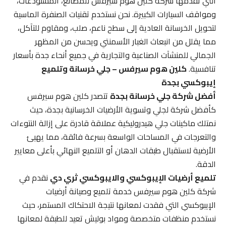
التي تقدمها شركة كلين هوم سيرفس للمصانع، المستودعات،
ومواقف السيارات الكبيرة. نحن نستخدم تقنيات الصنفرة الماسية
لتحويل الخرسانة العادية إلى سطح ناعم، صلب، ومقاوم للتآكل،
مما يقلل من انبعاث الغبار الأسمنتي ويحسن من المظهر
الجمالي للمنشآت الصناعية والتجارية في جميع أنحاء جدة بأسعار
تنافسية.
كلين هوم سيرفس – جلي خرسانة وتلميع
إيبوكسي بجدة
أفضل شركة جلي خرسانة بجدة
تتصدر كلين هوم سيرفس
كأفضل شركة لجلي وتسوية الأرضيات الخرسانية بجدة، حيث
نمتلك ماكينات جلي هيدروليكية عملاقة قادرة على إزالة النتوءات
والتعرجات في المساحات الواسعة بسرعة فائقة، مما يهيئ
الأرضية لاستقبال طبقات الدهان أو التلميع النهائي بأعلى معايير
الدقة.
تلميع أرضيات الإيبوكسي والايبوكسي ثري دي
نقدم في
شركة كلين هوم سيرفس خدمة تلميع وصيانة أرضيات
الإيبوكسي التي فقدت لمعانها نتيجة الاحتكاك المستمر، حيث
نستخدم منظفات متخصصة ومواد بوليش تعيد للطبقة لمعانها