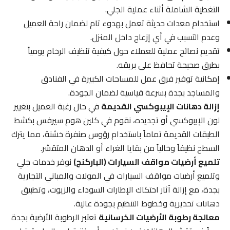
التغطية الشاملة أثناء عملية الجلي.
استخدام معدات حديثة تعمل بهدوء تام لضمان راحة العميل
وعدم التسبب في أي إزعاج داخل المنزل.
تقديم نصائح عملية للعملاء حول كيفية تنظيف الرخام يومياً
بطرق صحيحة تحافظ على بريقه.
إمكانية توفير فرق عمل للمساحات الكبيرة في الفنادق
والمساجد بجدة بسرعة قياسية لضمان الجودة.
إزالة دهانات الإيبوكسي القديمة
في حال رغبة العميل بتغيير
لون الإيبوكسي أو تجديده، نقوم في كلين هوم سيرفس بكشط
الطبقات القديمة تماماً باستخدام رؤوس صنفرة خشنة، مما يترك
السطح نظيفاً وخالياً من بقايا الغراء أو الدهان المتقشر.
تلميع أرضيات مواقف السيارات (الباركنج)
نوفر خدمات جلي
وتلميع أرضيات مواقف السيارات في المولات والمباني التجارية
بجدة، مع إزالة آثار احتكاك الإطارات السوداء والزيوت، وتطبيق
دهانات تحذيرية وخطوط التنظيم بجودة عالية.
معالجة رطوبة الأرضيات الخرسانية
تعتبر الرطوبة الأرضية بجدة