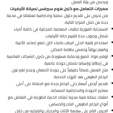
ويحسن من بيئة العمل.
مميزات التعامل مع كلين هوم سيرفس لصيانة الأرضيات
نحن نحرص على تقديم حلول عملية واحترافية لعملائنا في مدينة
جدة من خلال المزايا التالية:
الاستجابة الفورية لطلبات المعاينة المجانية في كافة أحياء
شمال وجنوب جدة لتقييم حالة الأرضيات.
استخدام تقنية الجلي الرطب بالماء التي تمنع تصاعد الأتربة
والغبار نهائياً وتضمن نظافة المكان.
توفير مواد تلميع وحماية مستوردة من كبرى الشركات العالمية
في إيطاليا وإسبانيا لضمان جودة عالمية.
منح العميل ضماناً حقيقياً على جودة اللمعان وعدم تغير لون
الرخام الطبيعي بعد انتهاء الخدمة.
تقديم أرخص أسعار جلي الرخام بجدة مع الحفاظ على أعلى
معايير الجودة والاحترافية الممكنة.
امتلاك عمالة فنية مدربة تمتلك الخبرة الطويلة في التعامل مع
أنواع الرخام الطبيعي النادر والحساس.
الحرص التام على سلامة الأثاث والجدران والباركيه من خلال