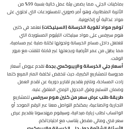
بماكينات الجلي، مما يضمن بيئة عمل خالية بنسبة 99% من
الأتربة المتطايرة، وهو أمر ضروري للمستودعات التي تحتوي على
مواد غذائية أو إلكترونية.
توفير مواد تقوية الخرسانة (السيليكات)
نعتمد في كلين
هوم سيرفس على مواد سيليكات الليثيوم المستوردة التي
تتغلغل داخل مسام الخرسانة وتحولها لكتلة صلبة غير مسامية،
مما يطيل من عمر الأرضية ويجعلها غير قابلة للتفتت مع مرور
الوقت.
أسعار جلي الخرسانة والإيبوكسي بجدة
نقدم عروض أسعار
مدروسة للمشاريع الكبيرة، حيث تنخفض تكلفة المتر المربع كلما
زادت المساحة، ونلتزم بتقديم تقارير دورية عن تقدم العمل
وضمان التسليم وفق الجدول الزمني المتفق عليه.
طريقة طلب عرض سعر من كلين هوم سيرفس
للمشاريع
التجارية والصناعية، يمكنكم التواصل معنا عبر الرقم الموحد أو
الواتساب لطلب زيارة ميدانية، وسيقوم مهندسونا بتقديم عرض
سعر فني ومالي مفصل يتناسب مع احتياجاتكم.
الأسئلة الشائعة حول جلي الخرسانة والإيبوكسي