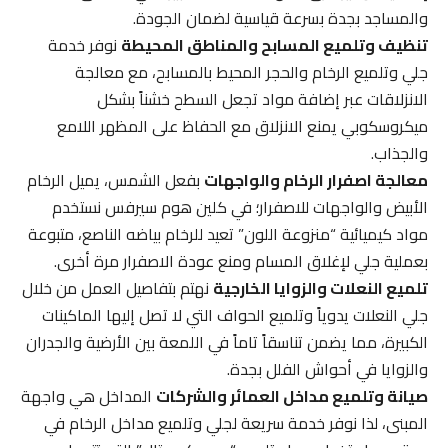
والمساجد بجدة بسرعة قياسية لضمان الجودة.
تنظيف وتلميع المسابح والمناطق المحيطة
نوفر خدمة
جلي وتلميع الرخام والحجر المحيط بالمسابح، مع معالجة
الانزلاقات عبر إضافة مواد تجعل السطح خشناً بشكل
ميكروسكوبي يمنع الانزلاق مع الحفاظ على المظهر اللامع
والجذاب.
معالجة اصفرار الرخام والواجهات
بفعل الشمس، يميل الرخام
الأبيض والواجهات للاصفرار؛ في كلين هوم سيرفس نستخدم
مواد كيميائية “منزوعة اللون” تعيد للرخام بياضه الناصع، متبوعة
بعملية جلي لإغلاق المسام ومنع عودة الاصفرار مرة أخرى.
تلميع النعلات والزوايا الخارجية
نهتم بتفاصيل العمل من خلال
جلي النعلات يدوياً وتلميع الحواف التي لا تصل إليها الماكينات
الكبيرة، مما يضمن تناسقاً تاماً في اللمعة بين الأرضية والجدران
والزوايا في أحواش الفلل بجدة.
صيانة وتلميع مداخل العمائر والشركات
المداخل هي واجهة
المبنى، لذا نوفر خدمة سريعة لجلي وتلميع مداخل الرخام في