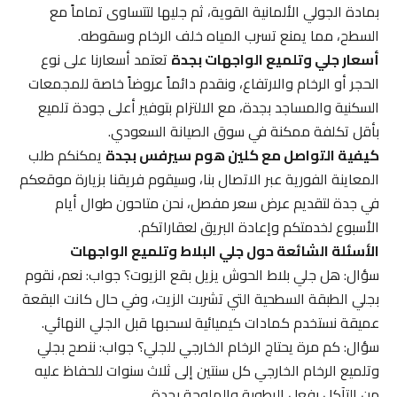
بمادة الجولي الألمانية القوية، ثم جليها لتتساوى تماماً مع
السطح، مما يمنع تسرب المياه خلف الرخام وسقوطه.
أسعار جلي وتلميع الواجهات بجدة
تعتمد أسعارنا على نوع
الحجر أو الرخام والارتفاع، ونقدم دائماً عروضاً خاصة للمجمعات
السكنية والمساجد بجدة، مع الالتزام بتوفير أعلى جودة تلميع
بأقل تكلفة ممكنة في سوق الصيانة السعودي.
كيفية التواصل مع كلين هوم سيرفس بجدة
يمكنكم طلب
المعاينة الفورية عبر الاتصال بنا، وسيقوم فريقنا بزيارة موقعكم
في جدة لتقديم عرض سعر مفصل، نحن متاحون طوال أيام
الأسبوع لخدمتكم وإعادة البريق لعقاراتكم.
الأسئلة الشائعة حول جلي البلاط وتلميع الواجهات
سؤال: هل جلي بلاط الحوش يزيل بقع الزيوت؟ جواب: نعم، نقوم
بجلي الطبقة السطحية التي تشربت الزيت، وفي حال كانت البقعة
عميقة نستخدم كمادات كيميائية لسحبها قبل الجلي النهائي.
سؤال: كم مرة يحتاج الرخام الخارجي للجلي؟ جواب: ننصح بجلي
وتلميع الرخام الخارجي كل سنتين إلى ثلاث سنوات للحفاظ عليه
من التآكل بفعل الرطوبة والملوحة بجدة.