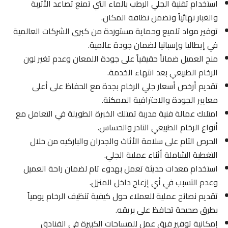
استخدام تقنية الجلي الرطب بالماء التي تمنع تصاعد الأتربة
والغبار نهائياً وتضمن نظافة المكان.
توفير مواد تلميع وحماية مستوردة من كبرى الشركات العالمية
في إيطاليا وإسبانيا لضمان جودة عالمية.
منح العميل ضماناً حقيقياً على جودة اللمعان وعدم تغير لون
الرخام الطبيعي بعد انتهاء الخدمة.
تقديم أرخص أسعار جلي الرخام بجدة مع الحفاظ على أعلى
معايير الجودة والاحترافية الممكنة.
امتلاك عمالة فنية مدربة تمتلك الخبرة الطويلة في التعامل مع
أنواع الرخام الطبيعي النادر والحساس.
الحرص التام على سلامة الأثاث والجدران والباركيه من خلال
التغطية الشاملة أثناء عملية الجلي.
استخدام معدات حديثة تعمل بهدوء تام لضمان راحة العميل
وعدم التسبب في أي إزعاج داخل المنزل.
تقديم نصائح عملية للعملاء حول كيفية تنظيف الرخام يومياً
بطرق صحيحة تحافظ على بريقه.
إمكانية توفير فرق عمل للمساحات الكبيرة في الفنادق