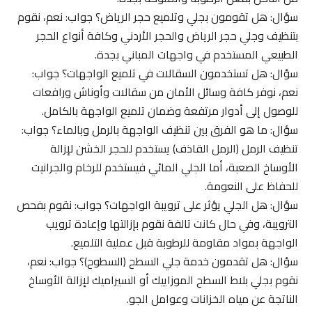
سؤال: هل تقومون بجلي وتلميع حجر الرياض؟ جواب: نعم، نقوم
بتنظيف وجلي حجر الرياض والحجر الأردني وكافة أنواع الحجر
الطبيعي المستخدم في واجهات المباني بجدة.
سؤال: هل تستخدمون السقالات في تلميع الواجهات؟ جواب:
نعم، نوفر كافة وسائل الأمان من سقالات وأوناش ورافعات
للوصول إلى أدوار مرتفعة وضمان تلميع الواجهة بالكامل.
سؤال: ما هو الفرق بين تنظيف الواجهة بالرمل وبالماء؟ جواب:
تنظيف الرمل (الرمل القاذف) يستخدم للحجر الخشن لإزالة
الأوساخ الصعبة، أما الجلي المائي فيستخدم للرخام والجرانيت
للحفاظ على النعومة.
سؤال: هل الجلي يؤثر على ترويبة الواجهات؟ جواب: نقوم بفحص
الترويبة، وفي حال كانت تالفة نقوم بإزالتها وإعادة ترويب
الواجهة بمواد مقاومة للرطوبة قبل عملية التلميع.
سؤال: هل تقدمون خدمة جلي السطح (السطوح)؟ جواب: نعم،
نقوم بجلي بلاط السطح الموزاييك أو السيراميك لإزالة الأوساخ
الناتجة عن مياه الخزانات وعوامل الجو.