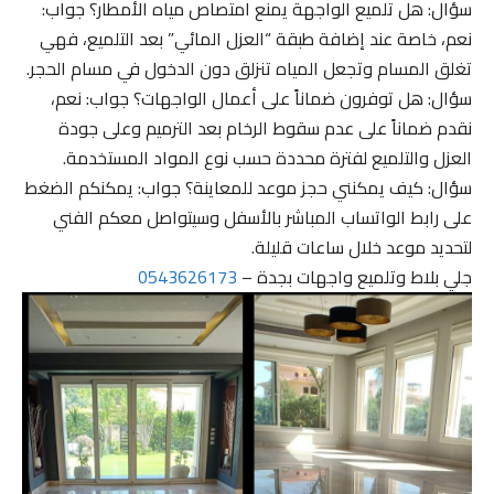
سؤال: هل تلميع الواجهة يمنع امتصاص مياه الأمطار؟ جواب:
نعم، خاصة عند إضافة طبقة “العزل المائي” بعد التلميع، فهي
تغلق المسام وتجعل المياه تنزلق دون الدخول في مسام الحجر.
سؤال: هل توفرون ضماناً على أعمال الواجهات؟ جواب: نعم،
نقدم ضماناً على عدم سقوط الرخام بعد الترميم وعلى جودة
العزل والتلميع لفترة محددة حسب نوع المواد المستخدمة.
سؤال: كيف يمكنني حجز موعد للمعاينة؟ جواب: يمكنكم الضغط
على رابط الواتساب المباشر بالأسفل وسيتواصل معكم الفني
لتحديد موعد خلال ساعات قليلة.
جلي بلاط وتلميع واجهات بجدة –
0543626173