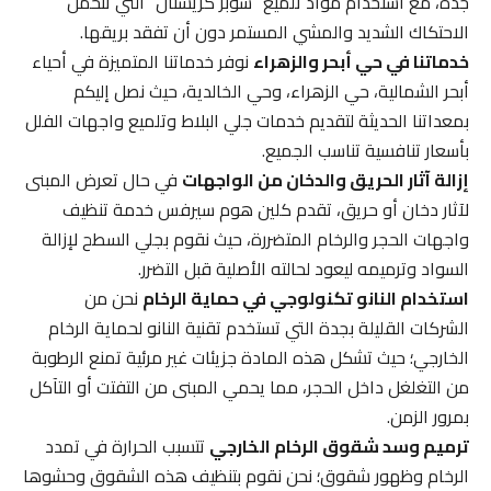
جدة، مع استخدام مواد تلميع “سوبر كريستال” التي تتحمل
الاحتكاك الشديد والمشي المستمر دون أن تفقد بريقها.
خدماتنا في حي أبحر والزهراء
نوفر خدماتنا المتميزة في أحياء
أبحر الشمالية، حي الزهراء، وحي الخالدية، حيث نصل إليكم
بمعداتنا الحديثة لتقديم خدمات جلي البلاط وتلميع واجهات الفلل
بأسعار تنافسية تناسب الجميع.
إزالة آثار الحريق والدخان من الواجهات
في حال تعرض المبنى
لآثار دخان أو حريق، تقدم كلين هوم سيرفس خدمة تنظيف
واجهات الحجر والرخام المتضررة، حيث نقوم بجلي السطح لإزالة
السواد وترميمه ليعود لحالته الأصلية قبل التضرر.
استخدام النانو تكنولوجي في حماية الرخام
نحن من
الشركات القليلة بجدة التي تستخدم تقنية النانو لحماية الرخام
الخارجي؛ حيث تشكل هذه المادة جزيئات غير مرئية تمنع الرطوبة
من التغلغل داخل الحجر، مما يحمي المبنى من التفتت أو التآكل
بمرور الزمن.
ترميم وسد شقوق الرخام الخارجي
تتسبب الحرارة في تمدد
الرخام وظهور شقوق؛ نحن نقوم بتنظيف هذه الشقوق وحشوها