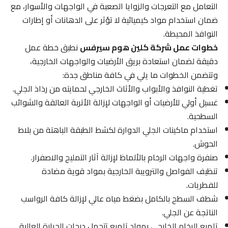
التعامل مع التعرجات والزوايا الصعبة في الواجهات والأسوار، مع
ضمان استخدام مواد كيميائية لا تؤثر على الدهانات أو إطارات
النوافذ المحيطة.
خطوات عمل شركة كلين هوم سيرفس
نطبق خطة عمل
دقيقة لضمان استعادة بريق الأرضيات والواجهات الخارجية،
وتتضمن الخطوات ما يلي في كافة مناطق جدة:
تغطية النوافذ والأبواب والأثاث الخارجي لحمايته من رذاذ الجلي.
غسيل أولي للأرضيات أو الواجهات لإزالة الأتربة العالقة والشوائب
السطحية.
استخدام ماكينات الجلي الدوارة لكشط الطبقة الباهتة من بلاط
الحوش.
صنفرة واجهات الرخام بالألماظ لإزالة آثار التمليح والاصفرار.
تنظيف الفواصل والترويبة الخارجية بمواد قوية مضادة
للفطريات.
شطف السطح بالكامل بضغط مياه عالي لإزالة كافة الرواسب
الناتجة عن الجلي.
تلميع الرخام الخارجي بمواد تلميع تتحمل درجات الحرارة العالية