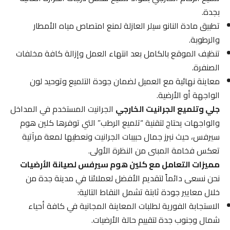
بجدة.
تطبيق مادة النانو سيلر العازلة لمنع امتصاص مياه الأمطار
والرطوبة.
تنظيف الموقع بالكامل بعد انتهاء العمل وإزالة كافة مخلفات
الصنفرة.
معاينة نهائية مع العميل لضمان جودة التلميع وتوحيد لون
الواجهة أو الأرضية.
جلي وتلميع الجرانيت الخارجي
الجرانيت المستخدم في المداخل
والواجهات يحتاج لتقنية “تلميع الرطب” التي توفرها كلين هوم
سيرفس، حيث نبرز جمال حبيبات الجرانيت ونعطيها لمعة مرآتية
تعكس فخامة المبنى من النظرة الأولى.
مميزات التعامل مع كلين هوم سيرفس لصيانة الأرضيات
نحن نسعى دائماً لتقديم الأفضل لعملائنا في مدينة جدة من
خلال معايير جودة ثابتة تشمل النقاط التالية:
الاستجابة الفورية لطلبات المعاينة المجانية في كافة أحياء
شمال وجنوب جدة لتقييم حالة الأرضيات.