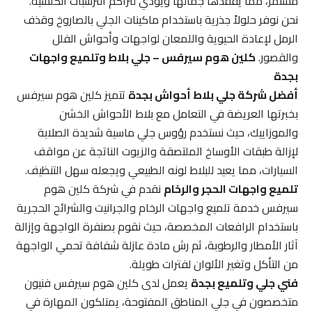
مستمر، مما يفقدها جمالها ويؤدي لتراكم الترسبات الكلسية.
نحن نوفر حلولاً جذرية باستخدام ماكينات الجلي بالصاروخ وقذف
الرمل لإعادة الحيوية واللمعان لواجهات وأحواش الفلل
والقصور.
كلين هوم سيرفس – جلي بلاط وتلميع واجهات
بجدة
أفضل شركة جلي بلاط أحواش بجدة
تتميز كلين هوم سيرفس
بخبرتها العريضة في التعامل مع بلاط الأحواش الخشن
والموزاييك، حيث نستخدم رؤوس جلي ماسية شديدة الصلابة
لإزالة طبقات الأوساخ الملتصقة والزيوت الناتجة عن مواقف
السيارات، مما يعيد للبلاط لونه الطبيعي ويجعله سهل التنظيف.
تلميع واجهات الحجر والرخام
نقدم في شركة كلين هوم
سيرفس خدمة تلميع واجهات الرخام والجرانيت والشرائح الحجرية
باستخدام الرافعات المخصصة، حيث نقوم بصنفرة الواجهة وإزالة
آثار الأمطار والرطوبة، ثم رش مادة عازلة شفافة تحمي الواجهة
من التأكل وتغير الألوان لفترات طويلة.
فني جلي وتلميع بجدة
يعمل لدى كلين هوم سيرفس فنيون
متخصصون في جلي المناطق المفتوحة، يمتلكون المهارة في