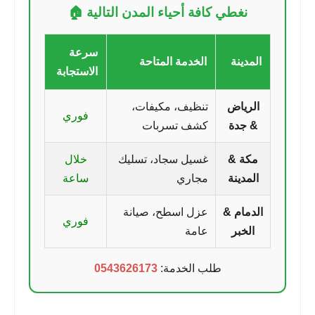
نغطي كافة أحياء المدن التالية 🏠
سرعة
المدينة
الخدمة المتاحة
الاستجابة
الرياض
تنظيف، مكيفات،
فوري
& جدة
كشف تسربات
مكة &
غسيل سجاد، تسليك
خلال
المدينة
مجاري
ساعة
الدمام &
عزل اسطح، صيانة
فوري
الخبر
عامة
طلب الخدمة:
0543626173