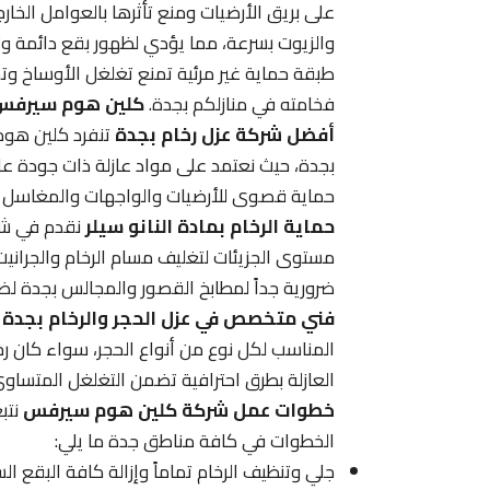
على بريق الأرضيات ومنع تأثرها بالعوامل الخارج
والزيوت بسرعة، مما يؤدي لظهور بقع دائمة وتغير
طبقة حماية غير مرئية تمنع تغلغل الأوساخ وتج
فخامته في منازلكم بجدة.
كلين هوم سيرفس 
أفضل شركة عزل رخام بجدة
تنفرد كلين هوم 
بجدة، حيث نعتمد على مواد عازلة ذات جودة عال
حماية قصوى للأرضيات والواجهات والمغاسل من
حماية الرخام بمادة النانو سيلر
نقدم في شر
مستوى الجزيئات لتغليف مسام الرخام والجرانيت،
ضرورية جداً لمطابخ القصور والمجالس بجدة لضم
فني متخصص في عزل الحجر والرخام بجدة
ي
المناسب لكل نوع من أنواع الحجر، سواء كان رخام
العازلة بطرق احترافية تضمن التغلغل المتساوي
خطوات عمل شركة كلين هوم سيرفس
نتبع
الخطوات في كافة مناطق جدة ما يلي:
جلي وتنظيف الرخام تماماً وإزالة كافة البقع ا