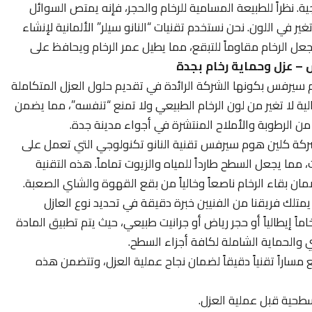
ية. نظراً للطبيعة المسامية للرخام والحجر، فإنه يمتص السوائل
 في اللون. نحن نستخدم تقنيات “النانو سيلر” الألمانية لإنشاء
عل الرخام مقاوماً للتبقع، مما يطيل عمر الرخام ويحافظ على
– عزل وحماية رخام بجدة
سيرفس بكونها الشركة الرائدة في تقديم حلول العزل المتكاملة
ية لا تغير من لون الرخام الطبيعي ولا تمنع “تنفسه”، مما يضمن
 الرطوبة والأملاح المنتشرة في أجواء مدينة جدة.
كة كلين هوم سيرفس تقنية النانو تكنولوجي التي تعمل على
 مما يجعل السطح طارداً للمياه والزيوت تماماً. هذه التقنية
ان بقاء الرخام ناصعاً وخالياً من بقع القهوة والشاي الصعبة.
متلك فريقنا من الفنيين خبرة دقيقة في تحديد نوع العازل
اً إيطالياً أو حجر رياض أو جرانيت طبيعي، حيث يتم تطبيق المادة
 والحماية الشاملة لكافة أجزاء السطح.
 مساراً تقنياً دقيقاً لضمان نجاح عملية العزل، وتتضمن هذه
لسطحية قبل عملية العزل.