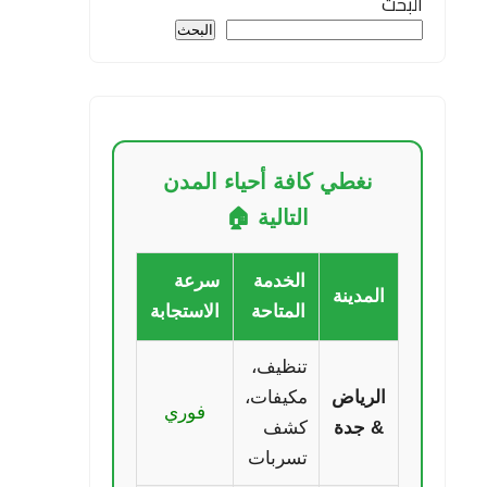
البحث
البحث
نغطي كافة أحياء المدن
التالية 🏠
الخدمة
سرعة
المدينة
المتاحة
الاستجابة
تنظيف،
الرياض
مكيفات،
فوري
& جدة
كشف
تسربات