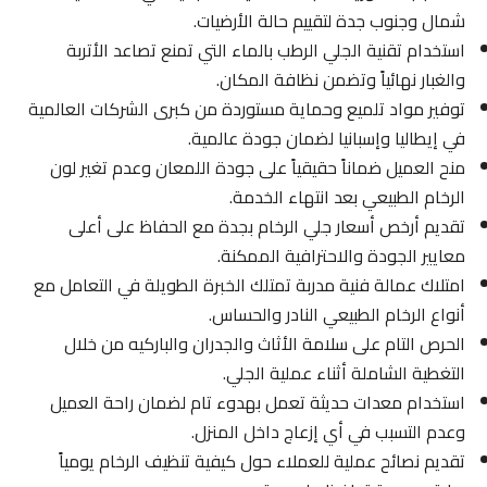
شمال وجنوب جدة لتقييم حالة الأرضيات.
استخدام تقنية الجلي الرطب بالماء التي تمنع تصاعد الأتربة
والغبار نهائياً وتضمن نظافة المكان.
توفير مواد تلميع وحماية مستوردة من كبرى الشركات العالمية
في إيطاليا وإسبانيا لضمان جودة عالمية.
منح العميل ضماناً حقيقياً على جودة اللمعان وعدم تغير لون
الرخام الطبيعي بعد انتهاء الخدمة.
تقديم أرخص أسعار جلي الرخام بجدة مع الحفاظ على أعلى
معايير الجودة والاحترافية الممكنة.
امتلاك عمالة فنية مدربة تمتلك الخبرة الطويلة في التعامل مع
أنواع الرخام الطبيعي النادر والحساس.
الحرص التام على سلامة الأثاث والجدران والباركيه من خلال
التغطية الشاملة أثناء عملية الجلي.
استخدام معدات حديثة تعمل بهدوء تام لضمان راحة العميل
وعدم التسبب في أي إزعاج داخل المنزل.
تقديم نصائح عملية للعملاء حول كيفية تنظيف الرخام يومياً