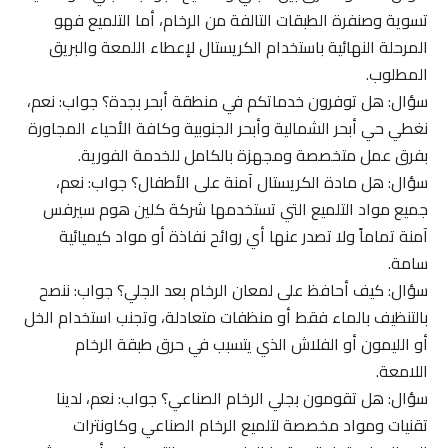
تسوية وصنفرة الطبقات التالفة من الرخام، أما التلميع فهو
المرحلة النهائية باستخدام الكريستال لإعطاء اللمعة والبريق
المطلوب.
سؤال: هل توفرون خدماتكم في منطقة أبحر بجدة؟ جواب: نعم،
نغطي حي أبحر الشمالية وأبحر الجنوبية وكافة الأحياء المجاورة
بفرق عمل متخصصة ومجهزة بالكامل للخدمة الفورية.
سؤال: هل مادة الكريستال آمنة على الأطفال؟ جواب: نعم،
جميع مواد التلميع التي تستخدمها شركة كلين هوم سيرفس
آمنة تماماً ولا تصدر عنها أي روائح نفاذة أو مواد كيميائية
سامة.
سؤال: كيف أحافظ على لمعان الرخام بعد الجلي؟ جواب: ننصح
بالتنظيف بالماء فقط أو منظفات متعادلة، وتجنب استخدام الخل
أو الليمون أو الفلاش الذي يتسبب في حرق طبقة الرخام
اللامعة.
سؤال: هل تقومون بجلي الرخام الصناعي؟ جواب: نعم، لدينا
تقنيات ومواد مخصصة لتلميع الرخام الصناعي وكاونترات