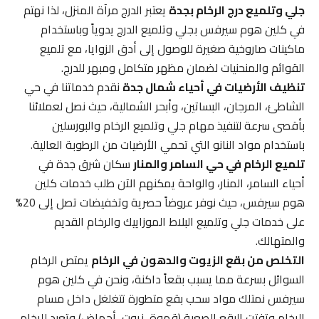
جلي وتلميع درج الرخام بجدة
يعتبر الدرج مرآة المنزل، لذا نهتم
في كلين هوم سيرفس بجلي وتلميع الدرج يدوياً وباستخدام
ماكينات صاروخية صغيرة للوصول إلى أدق الزوايا، مع تلميع
القوائم والمنحنيات لضمان مظهر متكامل ومبهر للدرج.
تنظيف الأرضيات في أحياء شمال جدة
نقدم خدماتنا في حي
الشاطئ، المرجان، البساتين، وأبحر الشمالية، حيث نصل لعملائنا
بأقصى سرعة لتنفيذ مهام جلي وتلميع الرخام والبورسلين
باستخدام مواد النانو التي تحمي الأرضيات من الرطوبة العالية.
تلميع الرخام في حي السامر والمنار
سكان شرق جدة في
أحياء السامر، المنار، والواحة يمكنهم الآن طلب خدمات كلين
هوم سيرفس، حيث نوفر عروضاً حصرية وتخفيضات تصل إلى 20%
على خدمات جلي وتلميع البلاط الموزاييك والرخام القديم
والمتهالك.
التخلص من بقع الزيوت والدهون في الرخام
يمتص الرخام
السوائل بسرعة مما يسبب بقعاً داكنة، ونحن في كلين هوم
سيرفس نمتلك مواد سحب بقع متطورة تتغلغل داخل مسام
الرخام وتفتت البقع الصعبة (قهوة، زيوت، أحماض) وتعيد للرخام