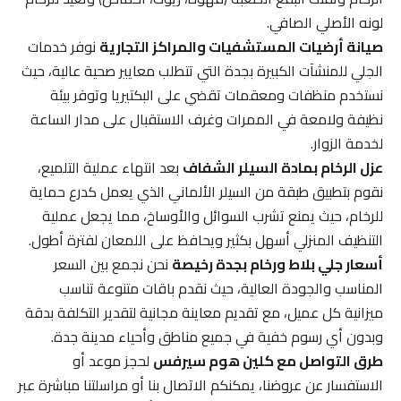
لونه الأصلي الصافي.
صيانة أرضيات المستشفيات والمراكز التجارية
نوفر خدمات
الجلي للمنشآت الكبيرة بجدة التي تتطلب معايير صحية عالية، حيث
نستخدم منظفات ومعقمات تقضي على البكتيريا وتوفر بيئة
نظيفة ولامعة في الممرات وغرف الاستقبال على مدار الساعة
لخدمة الزوار.
عزل الرخام بمادة السيلر الشفاف
بعد انتهاء عملية التلميع،
نقوم بتطبيق طبقة من السيلر الألماني الذي يعمل كدرع حماية
للرخام، حيث يمنع تشرب السوائل والأوساخ، مما يجعل عملية
التنظيف المنزلي أسهل بكثير ويحافظ على اللمعان لفترة أطول.
أسعار جلي بلاط ورخام بجدة رخيصة
نحن نجمع بين السعر
المناسب والجودة العالية، حيث نقدم باقات متنوعة تناسب
ميزانية كل عميل، مع تقديم معاينة مجانية لتقدير التكلفة بدقة
وبدون أي رسوم خفية في جميع مناطق وأحياء مدينة جدة.
طرق التواصل مع كلين هوم سيرفس
لحجز موعد أو
الاستفسار عن عروضنا، يمكنكم الاتصال بنا أو مراسلتنا مباشرة عبر