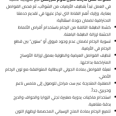
في العمل تبدأ بتنظيف الأرضيات من الشوائب، ثم فحص الفواصل
بعناية، وإليك أهم النقاط التي نركز عليها في تقديم خدمتنا
الاحترافية لضمان جودة استثنائية:
كشط الطبقة التالفة من الرخام باستخدام أقراص الألماظ
الخشنة لإزالة الطبقة الباهتة.
تسوية الرخام لضمان عدم وجود فروق أو “سنون” بين قطع
الرخام في الأرضية.
تنظيف الفواصل العرضية والطولية بعمق لإزالة الأوساخ
المتراكمة بداخلها.
تعبئة الفواصل بمادة الجولي الإيطالية المتوافقة مع لون الرخام
الأصلي.
الصنفرة المتدرجة عبر ست مراحل للوصول إلى ملمس ناعم
وحريري جداً.
استخدام ماكينات يدوية صغيرة لجلي الزوايا والحواف والدرج
بدقة متناهية.
تلميع الرخام بمادة الملح الإسباني المخصصة لإظهار اللون