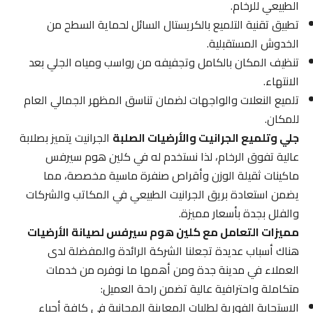
الطبيعي للرخام.
تطبيق تقنية التلميع بالكريستال السائل لحماية السطح من
الخدوش المستقبلية.
تنظيف المكان بالكامل وتجفيفه من رواسب ومياه الجلي بعد
الانتهاء.
تلميع النعلات والواجهات لضمان تناسق المظهر الجمالي العام
للمكان.
جلي وتلميع الجرانيت والأرضيات الصلبة
الجرانيت يتميز بصلابة
عالية تفوق الرخام، لذا نستخدم له في كلين هوم سيرفس
ماكينات ثقيلة الوزن وأقراص صنفرة ماسية مخصصة، مما
يضمن استعادة بريق الجرانيت الطبيعي في المكاتب والشركات
والفلل بجدة بأسعار مميزة.
مميزات التعامل مع كلين هوم سيرفس لصيانة الأرضيات
هناك أسباب عديدة تجعلنا الشركة الرائدة والمفضلة لدى
العملاء في مدينة جدة ومن أهمها ما نوفره من خدمات
متكاملة واحترافية عالية تضمن راحة العميل:
الاستجابة الفورية لطلبات المعاينة المجانية في كافة أحياء