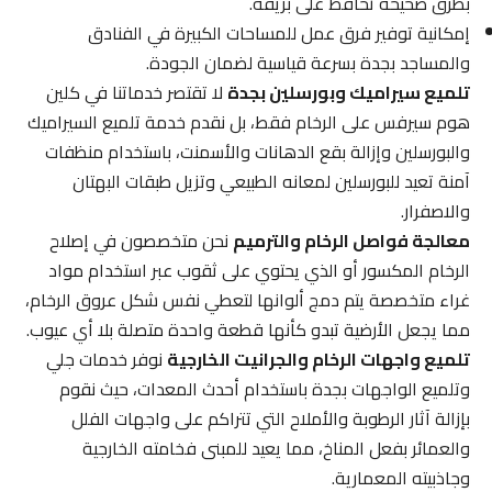
بطرق صحيحة تحافظ على بريقه.
إمكانية توفير فرق عمل للمساحات الكبيرة في الفنادق
والمساجد بجدة بسرعة قياسية لضمان الجودة.
تلميع سيراميك وبورسلين بجدة
لا تقتصر خدماتنا في كلين
هوم سيرفس على الرخام فقط، بل نقدم خدمة تلميع السيراميك
والبورسلين وإزالة بقع الدهانات والأسمنت، باستخدام منظفات
آمنة تعيد للبورسلين لمعانه الطبيعي وتزيل طبقات البهتان
والاصفرار.
معالجة فواصل الرخام والترميم
نحن متخصصون في إصلاح
الرخام المكسور أو الذي يحتوي على ثقوب عبر استخدام مواد
غراء متخصصة يتم دمج ألوانها لتعطي نفس شكل عروق الرخام،
مما يجعل الأرضية تبدو كأنها قطعة واحدة متصلة بلا أي عيوب.
تلميع واجهات الرخام والجرانيت الخارجية
نوفر خدمات جلي
وتلميع الواجهات بجدة باستخدام أحدث المعدات، حيث نقوم
بإزالة آثار الرطوبة والأملاح التي تتراكم على واجهات الفلل
والعمائر بفعل المناخ، مما يعيد للمبنى فخامته الخارجية
وجاذبيته المعمارية.