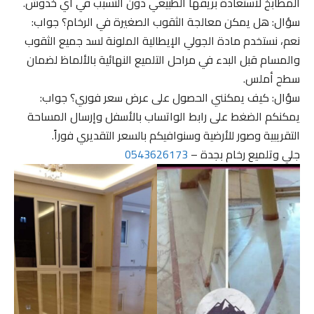
المطابخ لاستعادة بريقها الطبيعي دون التسبب في أي خدوش.
سؤال: هل يمكن معالجة الثقوب الصغيرة في الرخام؟ جواب:
نعم، نستخدم مادة الجولي الإيطالية الملونة لسد جميع الثقوب
والمسام قبل البدء في مراحل التلميع النهائية بالألماظ لضمان
سطح أملس.
سؤال: كيف يمكنني الحصول على عرض سعر فوري؟ جواب:
يمكنكم الضغط على رابط الواتساب بالأسفل وإرسال المساحة
التقريبية وصور للأرضية وسنوافيكم بالسعر التقديري فوراً.
جلي وتلميع رخام بجدة –
0543626173