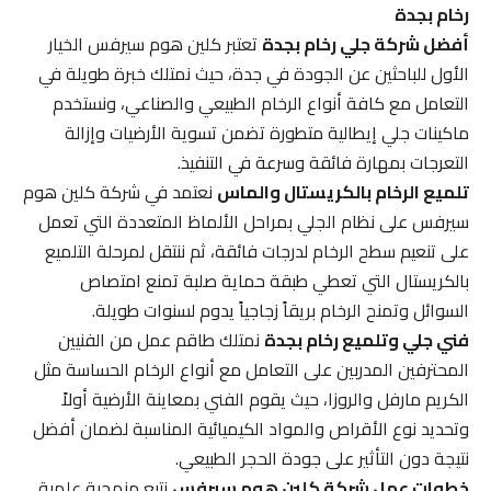
رخام بجدة
أفضل شركة جلي رخام بجدة
تعتبر كلين هوم سيرفس الخيار
الأول للباحثين عن الجودة في جدة، حيث نمتلك خبرة طويلة في
التعامل مع كافة أنواع الرخام الطبيعي والصناعي، ونستخدم
ماكينات جلي إيطالية متطورة تضمن تسوية الأرضيات وإزالة
التعرجات بمهارة فائقة وسرعة في التنفيذ.
تلميع الرخام بالكريستال والماس
نعتمد في شركة كلين هوم
سيرفس على نظام الجلي بمراحل الألماظ المتعددة التي تعمل
على تنعيم سطح الرخام لدرجات فائقة، ثم ننتقل لمرحلة التلميع
بالكريستال التي تعطي طبقة حماية صلبة تمنع امتصاص
السوائل وتمنح الرخام بريقاً زجاجياً يدوم لسنوات طويلة.
فني جلي وتلميع رخام بجدة
نمتلك طاقم عمل من الفنيين
المحترفين المدربين على التعامل مع أنواع الرخام الحساسة مثل
الكريم مارفل والروزا، حيث يقوم الفني بمعاينة الأرضية أولاً
وتحديد نوع الأقراص والمواد الكيميائية المناسبة لضمان أفضل
نتيجة دون التأثير على جودة الحجر الطبيعي.
خطوات عمل شركة كلين هوم سيرفس
نتبع منهجية علمية