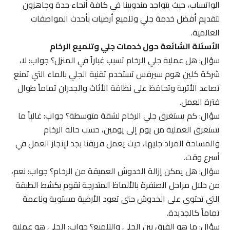
الواتساب، حيث يتواجد مندوبينا في كافة أنحاء جدة وجاهزون
لتقديم أفضل خدمة جلي وتلميع أرضيات بأحدث المواصفات
العالمية.
الأسئلة الشائعة حول خدمات جلي وتلميع الرخام
سؤال: هل عملية جلي الرخام تسبب غباراً في المنزل؟ جواب: لا،
شركة كلين هوم سيرفس تستخدم تقنية الجلي بالماء التي تمنع
تصاعد الأتربة وتحافظ على نظافة الأثاث والجدران تماماً طوال
فترة العمل.
سؤال: كم يستغرق جلي الرخام لشقة متوسطة؟ جواب: غالباً ما
تستغرق العملية من يوم إلى يومين، حسب حالة الرخام
والمساحة المراد جليها، حيث يعمل فريقنا بجد لإنجاز العمل في
أسرع وقت.
سؤال: هل يمكن إزالة الخدوش العميقة من الرخام؟ جواب: نعم،
من خلال مراحل الصنفرة بالألماظ المتدرجة نقوم بكشط الطبقة
التي تحتوي على الخدوش حتى تعود الأرضية مستوية وناعمة
تماماً كالجديدة.
سؤال: ما هو الفرق بين الجلي والتلميع؟ جواب: الجلي هو عملية