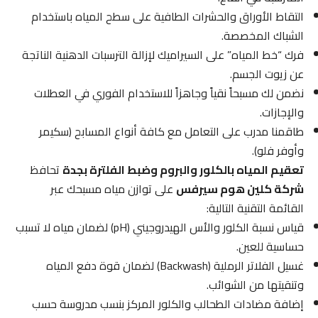
التقاط الأوراق والحشرات الطافية على سطح المياه باستخدام
الشباك المخصصة.
فرك “خط المياه” على السيراميك لإزالة الترسبات الدهنية الناتجة
عن زيوت الجسم.
نضمن لك مسبحاً نقياً وجاهزاً للاستخدام الفوري في العطلات
والإجازات.
طاقمنا مدرب على التعامل مع كافة أنواع المسابح (سكيمر
وأوفر فلو).
تعقيم المياه بالكلور والبروم وضبط الفلترة بجدة
تحافظ
شركة كلين هوم سيرفس
على توازن مياه مسبحك عبر
القائمة التقنية التالية:
قياس نسبة الكلور والأس الهيدروجيني (pH) لضمان مياه لا تسبب
حساسية للعين.
غسيل الفلاتر الرملية (Backwash) لضمان قوة دفع المياه
وتنقيتها من الشوائب.
إضافة مضادات الطحالب والكلور المركز بنسب مدروسة حسب