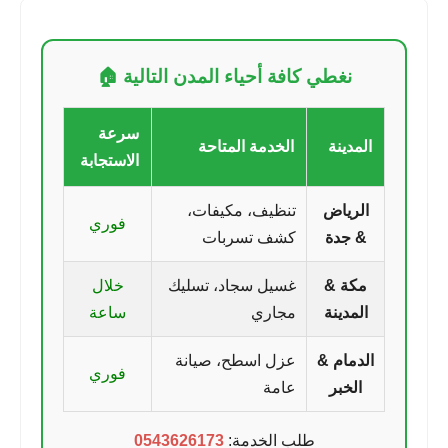
نغطي كافة أحياء المدن التالية 🏠
سرعة
المدينة
الخدمة المتاحة
الاستجابة
الرياض
تنظيف، مكيفات،
فوري
& جدة
كشف تسربات
مكة &
غسيل سجاد، تسليك
خلال
المدينة
مجاري
ساعة
الدمام &
عزل اسطح، صيانة
فوري
الخبر
عامة
طلب الخدمة:
0543626173