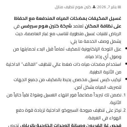
📅 يناير 7, 2026
|
👤 كلين هوم تنظيف منازل
غسيل المكيفات بمضخات المياه المندفعة مع الحفاظ
على نظافة المكان
تعتمد
شركة كلين هوم سيرفس
في
الرياض تقنيات غسيل متطورة تتناسب مع غبار العاصمة، حيث
يشمل وصف الخدمة ما يلي:
عزل اللوحة الإلكترونية للمكيف تماماً قبل البدء لحمايتها من
وصول أي رذاذ مياه.
استخدام مضخات مياه ذات ضغط عالي لتنظيف “الفائف” الداخلية
من الأتربة الطينية.
تركيب كيس غسيل مخصص يحيط بالمكيف من جميع الجهات
لتصريف المياه بشكل آمن.
نضمن لك تبريداً مضاعفاً فور انتهاء الغسيل وهواءً نقياً خالياً من
الأتربة.
نركز على تنظيف مروحة السيروكو الداخلية لزيادة قوة دفع
الهواء في الغرفة.
فحص غاز الفريون وصيانة الوحدات الخارجية بالرياض
تحرص