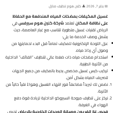
📅 يناير 7, 2026
|
👤 كلين هوم تنظيف منازل
غسيل المكيفات بمضخات المياه المندفعة مع الحفاظ
على نظافة المكان
تعتمد
شركة كلين هوم سيرفس
في
الرياض تقنيات غسيل متطورة تتناسب مع غبار العاصمة، حيث
يشمل وصف الخدمة ما يلي:
عزل اللوحة الإلكترونية للمكيف تماماً قبل البدء لحمايتها من
وصول أي رذاذ مياه.
استخدام مضخات مياه ذات ضغط عالي لتنظيف “الفائف” الداخلية
من الأتربة الطينية.
تركيب كيس غسيل مخصص يحيط بالمكيف من جميع الجهات
لتصريف المياه بشكل آمن.
نضمن لك تبريداً مضاعفاً فور انتهاء الغسيل وهواءً نقياً خالياً من
الأتربة.
نركز على تنظيف مروحة السيروكو الداخلية لزيادة قوة دفع
الهواء في الغرفة.
فحص غاز الفريون وصيانة الوحدات الخارجية بالرياض
تحرص