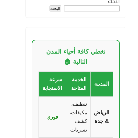
البحث
البحث
نغطي كافة أحياء المدن
التالية 🏠
الخدمة
سرعة
المدينة
المتاحة
الاستجابة
تنظيف،
الرياض
مكيفات،
فوري
& جدة
كشف
تسربات