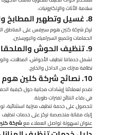
سلامة الأثاث والإلكترونيات.
8. غسيل وتطهير المطابخ والحمامات بالرياض
تركز شركة كلين هوم سيرفس على المناطق الأك
الحمامات وتلميع السيراميك والبورسلين.
9. تنظيف الحوش والملحقات الخارجية للمنازل
تشمل خدماتنا تنظيف الأحواش، المظلات، والوا
نظافة منزلك من الداخل والخارج.
10. نصائح شركة كلين هوم سيرفس للحفاظ على نظافة المنزل
نقدم لعملائنا إرشادات مجانية حول كيفية الحف
في بقاء النتائج لفترات طويلة.
للحصول على خدمة تنظيف منزلية استثنائية، ت
إليك مقالة متخصصة تركز على خدمات تنظيف الم
عنوان لسهولة تواصل العملاء مع
شركة كلين
دليل خدمات تنظيف المنازل