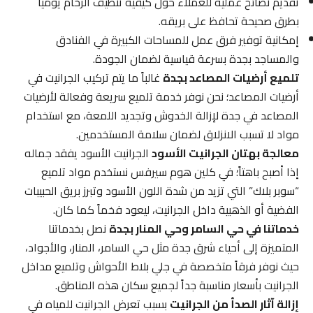
تقديم نصائح عملية للعملاء حول كيفية تنظيف الرخام يومياً
بطرق صحيحة تحافظ على بريقه.
إمكانية توفير فرق عمل للمساحات الكبيرة في الفنادق
والمساجد بجدة بسرعة قياسية لضمان الجودة.
تلميع أرضيات المصاعد بجدة
غالباً ما يتم تركيب الجرانيت في
أرضيات المصاعد؛ نحن نوفر خدمة تلميع سريعة وفعالة لأرضيات
المصاعد في جدة لإزالة الخدوش وتجديد اللمعة، مع استخدام
مواد لا تسبب الانزلاق لضمان سلامة المستخدمين.
معالجة بهتان الجرانيت الأسود
الجرانيت الأسود يفقد جماله
إذا أصبح باهتاً؛ في كلين هوم سيرفس نستخدم مواد تلميع
“سوبر بلاك” التي تزيد من شدة اللون الأسود وتبرز بريق الحبيبات
الفضية أو الذهبية داخل الجرانيت، ليعود فخماً كما كان.
خدماتنا في حي السامر وحي المنار بجدة
نصل بخدماتنا
المتميزة إلى أحياء شرق جدة مثل حي السامر، المنار، والأجواد،
حيث نوفر فرقاً متخصصة في جلي بلاط الأحواش وتلميع مداخل
الجرانيت بأسعار مناسبة جداً لجميع سكان هذه المناطق.
إزالة آثار الصدأ من الجرانيت
بسبب تعرض الجرانيت للمياه في