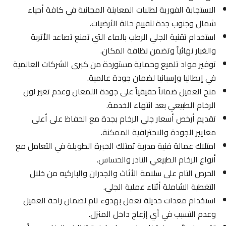
الاستجابة الفورية لطلبات المعاينة المجانية في كافة أحياء
شمال وجنوب جدة لتقييم حالة الأرضيات.
استخدام تقنية الجلي الرطب بالماء التي تمنع تصاعد الأتربة
والغبار نهائياً وتضمن نظافة المكان.
توفير مواد تلميع وحماية مستوردة من كبرى الشركات العالمية
في إيطاليا وإسبانيا لضمان جودة عالمية.
منح العميل ضماناً حقيقياً على جودة اللمعان وعدم تغير لون
الرخام الطبيعي بعد انتهاء الخدمة.
تقديم أرخص أسعار جلي الرخام بجدة مع الحفاظ على أعلى
معايير الجودة والاحترافية الممكنة.
امتلاك عمالة فنية مدربة تمتلك الخبرة الطويلة في التعامل مع
أنواع الرخام الطبيعي النادر والحساس.
الحرص التام على سلامة الأثاث والجدران والباركيه من خلال
التغطية الشاملة أثناء عملية الجلي.
استخدام معدات حديثة تعمل بهدوء تام لضمان راحة العميل
وعدم التسبب في أي إزعاج داخل المنزل.