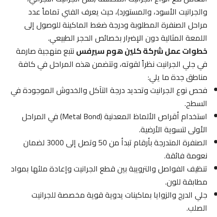
والجرانيت الأسود، والمستورد)، حيث يعرف الفني تماماً عدد
مراحل الصنفرة المطلوبة ودرجة ضغط الماكينة للوصول إلى
اللمعة المثالية دون الإضرار بخصائص الحجر الطبيعي.
خطوات عمل شركة كلين هوم سيرفس
نتبع منهجية صارمة
في جلي الجرانيت نظراً لقوته، وتتضمن هذه المراحل في كافة
مناطق جدة ما يلي:
فحص نوع الجرانيت وتحديد درجة التآكل والخدوش الموجودة في
السطح.
استخدام أقراص الألماظ المعدنية (Metal Bond) في المراحل
الأولى لتسوية الأرضية.
الصنفرة المتدرجة بأرقام تبدأ من 50 وتصل إلى 3000 لضمان
نعومة فائقة.
تنظيف الفواصل والترويبة بين قطع الجرانيت وإعادة ملئها بمواد
مطابقة للون.
جلي الدرج والزوايا بماكينات يدوية قوية مخصصة للجرانيت
الصلب.