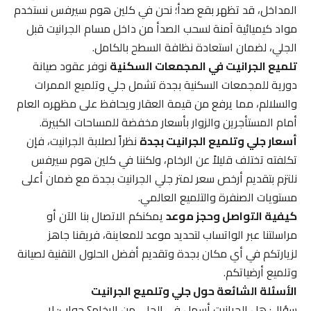
المداخل، قد تظهر بقع صدأ؛ نحن في كلين هوم سيرفس نستخدم
مواد كيميائية آمنة لسحب الصدأ من داخل مسام الجرانيت قبل
الجلي، لضمان استعادة نظافة السطح بالكامل.
تلميع الجرانيت في المجمعات السكنية
نوفر عقود صيانة
دورية للمجمعات السكنية بجدة تشمل جلي وتلميع الممرات
والسلالم، مما يرفع من قيمة العقار ويحافظ على مظهره العام
أمام المستأجرين والزوار بأسعار مخفضة للمساحات الكبيرة.
أسعار جلي وتلميع الجرانيت بجدة
نظراً لصلابة الجرانيت، فإن
تكلفته تختلف قليلاً عن الرخام، ولكننا في كلين هوم سيرفس
نلتزم بتقديم أرخص سعر لمتر جلي الجرانيت بجدة مع ضمان أعلى
مستويات الصنفرة والتلميع العالمي.
كيفية التواصل وحجز موعد
يمكنكم الاتصال بنا الآن أو
مراسلتنا عبر الواتساب لتحديد موعد للمعاينة، فريقنا جاهز
لزيارتكم في أي مكان بجدة وتقديم أفضل الحلول التقنية لصيانة
وتلميع أرضياتكم.
الأسئلة الشائعة حول جلي وتلميع الجرانيت
سؤال: هل الجرانيت أسهل في الجلي من الرخام؟ جواب: لا،