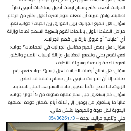
الجرانيت أصعب بكثير ويحتاج لوقت أطول وماكينات أقوى نظراً
لصلابته، ولكن ميزته أن لمعته تدوم لفترة أطول بكثير من الرخام.
سؤال: هل تلميع الجرانيت يزيل الفوارق بين الحبات؟ جواب: نعم،
مراحل الكشط الأولى بالألماظ تقوم بتسوية السطح تماماً وإزالة
أي “عنبات” أو فروق بارزة بين قطع الجرانيت.
سؤال: هل يمكن تلميع مغاسل الجرانيت في الحمامات؟ جواب:
نعم، نقوم بجلي وتلميع المغاسل وإزالة ترسبات الأملاح والكلور
لتعود ناعمة ولامعة وسهلة التنظيف.
سؤال: هل تحتاج أرضيات الجرانيت لعزل (سيلر)؟ جواب: نعم، رغم
صلابته إلا أن الجرانيت يحتوي على مسام دقيقة قد تمتص
الزيوت، لذا ننصح دائماً بتطبيق مادة السيلر بعد الجلي للحماية.
سؤال: كم يستغرق جلي سلم عمارة مكونة من 5 أدوار؟ جواب:
غالباً ما يستغرق من يومين إلى ثلاثة أيام لضمان جودة الصنفرة
اليدوية لكل درجة وتلميعها بشكل مثالي.
جلي وتلميع جرانيت بجدة –
0543626173