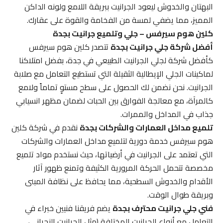
البهتان والخدوش ليعود الجرانيت ببريقة اللامع ولونه الداكن
المميز، مما يضفي لمسة من الفخامة والقوة على عقارك.
كلين هوم سيرفس – جلي وتلميع جرانيت بجدة
أفضل شركة جلي جرانيت بجدة
تتصدر كلين هوم سيرفس
كأفضل شركة لجلي الجرانيت الطبيعي في جدة، بفضل امتلاكنا
لماكينات الجلي الإيطالية الثقيلة التي تستطيع التعامل مع صلابة
الجرانيت. نحن نضمن لك الحصول على سطح مستوٍ تماماً ولامع
كالمرآة، مع معالجة الفوارق بين الحبات لضمان مظهر انسيابي
جذاب في المداخل والممرات.
تلميع مداخل العمارات والشركات بجدة
نقدم في شركة كلين
هوم سيرفس خدمة دورية لتلميع مداخل العمارات والشركات
التي تعتمد على الجرانيت في أرضياتها، حيث نستخدم مواد تلميع
مخصصة تتحمل الحركة المرورية الكثيفة وتمنع ظهور آثار
الأقدام والخدوش السطحية، مما يحافظ على نظافة المبنى
وبريقة طوال الوقت.
فني جلي جرانيت محترف بجدة
يضم فريقنا فنيين خبراء في
التعامل مع أنواع الجرانيت المختلفة (مثل الجرانيت النجراني،