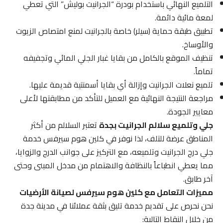
التلميع النهائي باستخدام بودرة “الجرانيت بوليش” التي تعطي
لمعة مائية دائمة.
تطبيق طبقة حماية (سيلر) خاصة بالجرانيت لمنع امتصاص الزيوت
والأوساخ.
تنظيف الموقع بالكامل من بقايا غبار الجلي المائي وتجفيفه
تماماً.
تلميع نعلات الجرانيت وإزالة أي بقايا أسمنتية قديمة عليها.
مراجعة النتيجة النهائية مع العميل للتأكد من مطابقتها لأعلى
معايير الجودة.
جلي وتلميع سلالم الجرانيت بجدة
تعتبر السلالم من أكثر
المناطق عرضة للتلف، لذا نوفر في كلين هوم سيرفس خدمة
جلي درج الجرانيت وتلميعه، مع التركيز على جوانب الدرج والزوايا،
مما يعطي انطباعاً بالنظافة والاهتمام من مدخل المبنى وحتى
آخر طابق.
مميزات التعامل مع كلين هوم سيرفس لصيانة الأرضيات
نحن نحرص على تقديم خدمة تليق بثقة عملائنا في مدينة جدة
من خلال النقاط التالية: