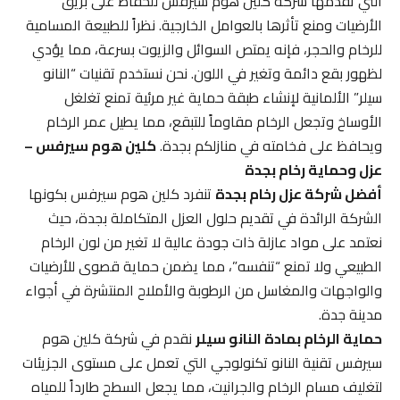
التي تقدمها شركة كلين هوم سيرفس للحفاظ على بريق
الأرضيات ومنع تأثرها بالعوامل الخارجية. نظراً للطبيعة المسامية
للرخام والحجر، فإنه يمتص السوائل والزيوت بسرعة، مما يؤدي
لظهور بقع دائمة وتغير في اللون. نحن نستخدم تقنيات “النانو
سيلر” الألمانية لإنشاء طبقة حماية غير مرئية تمنع تغلغل
الأوساخ وتجعل الرخام مقاوماً للتبقع، مما يطيل عمر الرخام
ويحافظ على فخامته في منازلكم بجدة.
كلين هوم سيرفس –
عزل وحماية رخام بجدة
أفضل شركة عزل رخام بجدة
تنفرد كلين هوم سيرفس بكونها
الشركة الرائدة في تقديم حلول العزل المتكاملة بجدة، حيث
نعتمد على مواد عازلة ذات جودة عالية لا تغير من لون الرخام
الطبيعي ولا تمنع “تنفسه”، مما يضمن حماية قصوى للأرضيات
والواجهات والمغاسل من الرطوبة والأملاح المنتشرة في أجواء
مدينة جدة.
حماية الرخام بمادة النانو سيلر
نقدم في شركة كلين هوم
سيرفس تقنية النانو تكنولوجي التي تعمل على مستوى الجزيئات
لتغليف مسام الرخام والجرانيت، مما يجعل السطح طارداً للمياه