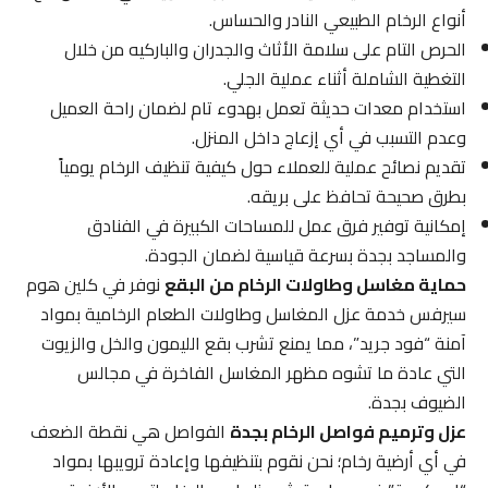
أنواع الرخام الطبيعي النادر والحساس.
الحرص التام على سلامة الأثاث والجدران والباركيه من خلال
التغطية الشاملة أثناء عملية الجلي.
استخدام معدات حديثة تعمل بهدوء تام لضمان راحة العميل
وعدم التسبب في أي إزعاج داخل المنزل.
تقديم نصائح عملية للعملاء حول كيفية تنظيف الرخام يومياً
بطرق صحيحة تحافظ على بريقه.
إمكانية توفير فرق عمل للمساحات الكبيرة في الفنادق
والمساجد بجدة بسرعة قياسية لضمان الجودة.
حماية مغاسل وطاولات الرخام من البقع
نوفر في كلين هوم
سيرفس خدمة عزل المغاسل وطاولات الطعام الرخامية بمواد
آمنة “فود جريد”، مما يمنع تشرب بقع الليمون والخل والزيوت
التي عادة ما تشوه مظهر المغاسل الفاخرة في مجالس
الضيوف بجدة.
عزل وترميم فواصل الرخام بجدة
الفواصل هي نقطة الضعف
في أي أرضية رخام؛ نحن نقوم بتنظيفها وإعادة ترويبها بمواد