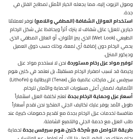
وصول الزيوت إليه، مما يجعله الخيار الأمثل لمطابخ الفلل في
جدة.
استخدام العوازل الشفافة (المطفي واللامع)
نوفر لعملائنا
خيارين للعزل؛ عازل شفاف لا يترك أثراً ويحافظ على شكل الرخام
الطبيعي (Wet Look) الذي يبرز الألوان، أو العازل المطفي الذي
يحمي الرخام دون إضافة أي لمعة، وذلك حسب ذوق العميل
وديكور المنزل.
توفير مواد عزل رخام مستوردة
نحن لا نستخدم مواد عزل
رخيصة قد تسبب اصفرار الرخام مستقبلاً، بل نعتمد في كلين هوم
سيرفس على ماركات عالمية مثل (Tenax) الإيطالية و (Lithofin)
الألمانية، لضمان أعلى مستويات الحماية والأمان للرخام.
أسعار عزل وحماية الرخام بجدة
تعتبر تكلفة العزل استثماراً
طويل الأمد يوفر عليك تكاليف الجلي المتكرر؛ نحن نقدم أسعاراً
منافسة لخدمات عزل الرخام بجدة مع تقديم خصومات كبيرة عند
طلب العزل مع خدمة الجلي والتلميع الشاملة.
طريقة التواصل مع شركة كلين هوم سيرفس بجدة
لحماية
رخام منزلك من البقع، اتصل بنا الآن أو تواصل عبر الواتساب،