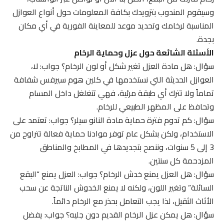
وسيقوم المندوب بتزويدك بكافة المعلومات حول أنواع العوازل
المناسبة لرخامك وتحديد موعد للمعاينة الفورية في أي مكان
بجدة.
الأسئلة الشائعة حول عزل وحماية الرخام
سؤال: هل مادة العزل تغير شكل أو لون الرخام؟ جواب: لا،
العوازل الحديثة التي نستخدمها في كلين هوم سيرفس شفافة
تماماً ولا تترك أي طبقة مرئية، فهي تتغلغل داخل المسام
وتحافظ على المظهر الطبيعي للرخام.
سؤال: كم تدوم فترة حماية مادة النانو سيلر؟ جواب: تعتمد على
الاستخدام، ولكن بشكل عام توفر موادنا حماية فعالة تتراوح من
3 إلى 5 سنوات، وننصح بتجديدها في المطابخ والمناطق
المزدحمة كل سنتين.
سؤال: هل العزل يمنع خدش الرخام؟ جواب: العزل يمنع “البقع
السائلة” وتغير اللون، ولكنه لا يمنع الخدوش الناتجة عن سحب
الأثاث الثقيل، لذا يجب التعامل بحذر مع الرخام دائماً.
سؤال: هل يمكن عزل الرخام القديم دون جليه؟ جواب: يفضل