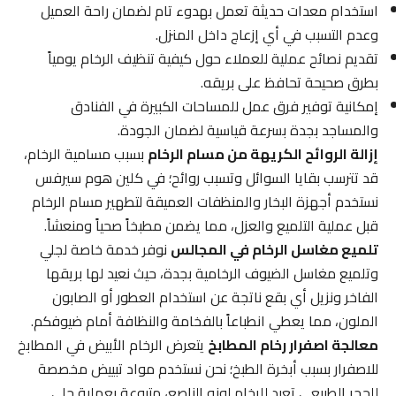
استخدام معدات حديثة تعمل بهدوء تام لضمان راحة العميل
وعدم التسبب في أي إزعاج داخل المنزل.
تقديم نصائح عملية للعملاء حول كيفية تنظيف الرخام يومياً
بطرق صحيحة تحافظ على بريقه.
إمكانية توفير فرق عمل للمساحات الكبيرة في الفنادق
والمساجد بجدة بسرعة قياسية لضمان الجودة.
إزالة الروائح الكريهة من مسام الرخام
بسبب مسامية الرخام،
قد تترسب بقايا السوائل وتسبب روائح؛ في كلين هوم سيرفس
نستخدم أجهزة البخار والمنظفات العميقة لتطهير مسام الرخام
قبل عملية التلميع والعزل، مما يضمن مطبخاً صحياً ومنعشاً.
تلميع مغاسل الرخام في المجالس
نوفر خدمة خاصة لجلي
وتلميع مغاسل الضيوف الرخامية بجدة، حيث نعيد لها بريقها
الفاخر ونزيل أي بقع ناتجة عن استخدام العطور أو الصابون
الملون، مما يعطي انطباعاً بالفخامة والنظافة أمام ضيوفكم.
معالجة اصفرار رخام المطابخ
يتعرض الرخام الأبيض في المطابخ
للاصفرار بسبب أبخرة الطبخ؛ نحن نستخدم مواد تبييض مخصصة
للحجر الطبيعي تعيد للرخام لونه الناصع، متبوعة بعملية جلي