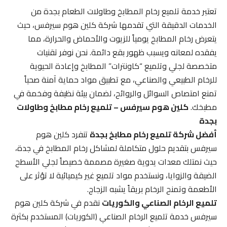
تعتبر خدمة تلميع رخام المطابخ وطاولات الطعام بجدة من
الخدمات الدقيقة التي تقدمها شركة كلين هوم سيرفس، حيث
يتعرض رخام المطابخ يومياً للزيوت والأحماض والحرارة، مما
يفقده لمعانه ويسبب ظهور بقع دائمة. نحن نوفر تقنيات
متخصصة لجلي وتلميع “كاونترات” المطابخ وإعادة الحيوية
للرخام الطبيعي والصناعي، مع تطبيق مواد حماية آمنة صحياً
تمنع امتصاص السوائل والروائح، لضمان بيئة نظيفة وفخمة في
مطبخك.
كلين هوم سيرفس – تلميع رخام مطابخ وطاولات
بجدة
أفضل شركة تلميع رخام مطابخ بجدة
تنفرد كلين هوم
سيرفس بتقديم حلول متكاملة لمشاكل رخام المطابخ في جدة،
حيث نمتلك معدات يدوية صغيرة مصممة خصيصاً لجلي الأسطح
الضيقة والزوايا، ونستخدم مواد تلميع غير كيميائية لا تؤثر على
الأطعمة وتمنح الرخام بريقاً يشبه الزجاج.
تلميع الرخام الصناعي والكوريات
نقدم في شركة كلين هوم
سيرفس خدمة تلميع الرخام الصناعي (الكوريات) المستخدم بكثرة