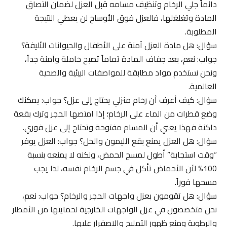
دائماً جلي الرخام وتنظيف مسامه قبل العزل لضمان التصاق
المادة وتغلغلها، فالعزل فوق الأوساخ لن يعطي النتيجة
المطلوبة.
سؤال: هل مادة العزل آمنة على الأطفال والحيوانات الأليفة؟
جواب: نعم، بعد جفاف المادة تماماً تصبح خاملة وآمنة جداً،
ونحن نستخدم مواد مطابقة للمواصفات البيئية والصحية
العالمية.
سؤال: كيف أعرف أن رخام منزلي يحتاج إلى عزل؟ جواب: يمكنك
وضع قطرات من الماء على الرخام؛ إذا امتصها الحجر وترك بقعة
داكنة فهذا يعني أن المسام مفتوحة وتحتاج إلى عزل فوري.
سؤال: هل العزل يمنع بقع الليمون والخل؟ جواب: العزل يوفر
“وقت استجابة” أطول لمسح الحمض، ولكنه لا يمنعه بنسبة
100% لأن الأحماض تأكل في جسم الرخام نفسه، لذا يجب
مسحها فوراً.
سؤال: هل تقومون بعزل واجهات الحجر والرخام؟ جواب: نعم،
نحن متخصصون في عزل الواجهات الخارجية لحمايتها من الأمطار
والرطوبة ومنع ظهور التمليح والاصفرار عليها.