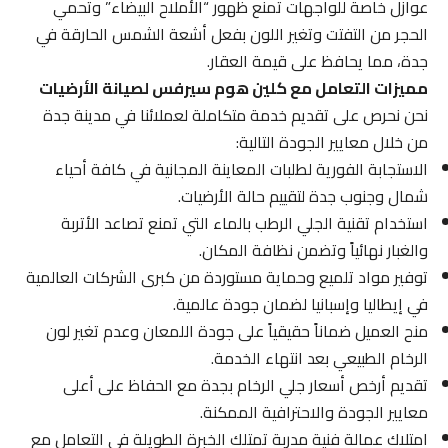
عوازل خاصة للواجهات تمنع ظهور “الأملاح البيضاء” وتحمي
الحجر من التفتت وتغير اللون بفعل أشعة الشمس الحارقة في
جدة، مما يحافظ على قيمة العقار.
مميزات التعامل مع كلين هوم سيرفس لصيانة الأرضيات
نحن نحرص على تقديم خدمة متكاملة لعملائنا في مدينة جدة
من خلال معايير الجودة التالية:
الاستجابة الفورية لطلبات المعاينة المجانية في كافة أحياء
شمال وجنوب جدة لتقييم حالة الأرضيات.
استخدام تقنية الجلي الرطب بالماء التي تمنع تصاعد الأتربة
والغبار نهائياً وتضمن نظافة المكان.
توفير مواد تلميع وحماية مستوردة من كبرى الشركات العالمية
في إيطاليا وإسبانيا لضمان جودة عالمية.
منح العميل ضماناً حقيقياً على جودة اللمعان وعدم تغير لون
الرخام الطبيعي بعد انتهاء الخدمة.
تقديم أرخص أسعار جلي الرخام بجدة مع الحفاظ على أعلى
معايير الجودة والاحترافية الممكنة.
امتلاك عمالة فنية مدربة تمتلك الخبرة الطويلة في التعامل مع