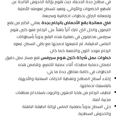
في مطابخ جدة الحديثة، حيث نقوم بإزالة الخدوش الناتجة عن
تقطيع الخضروات والأواني، ونعيد للسطح نعومته الأصلية
ولمعانه البراق بخطوات احترافية وسريعة.
فني معالجة بقع الأحماض بالرخام بجدة
يعاني الكثير من بقع
الليمون والخل التي تترك أثراً باهتاً على الرخام؛ فنيو كلين هوم
سيرفس محترفون في صنفرة هذه البقع يدوياً بأسطوانات
الماس الدقيقة، ثم تلميعها لدمجها مع باقي السطح، ليعود
الرخام موحد اللون واللمعة كما كان.
خطوات عمل شركة كلين هوم سيرفس
نتبع مسار عمل دقيق
لضمان حماية مطبخك أثناء عملية التلميع، وتتضمن هذه
الخطوات في كافة مناطق جدة ما يلي:
إخلاء أسطح المطابخ وتغطية الخزانات السفلية والأجهزة
بالبلاستيك لحمايتها.
تنظيف الرخام من بقايا الدهون والزيوت باستخدام منظفات
مذيبة آمنة.
جلي السطح يدوياً بصنفرة الماس لإزالة الطبقة الباهتة
والخدوش السطحية.