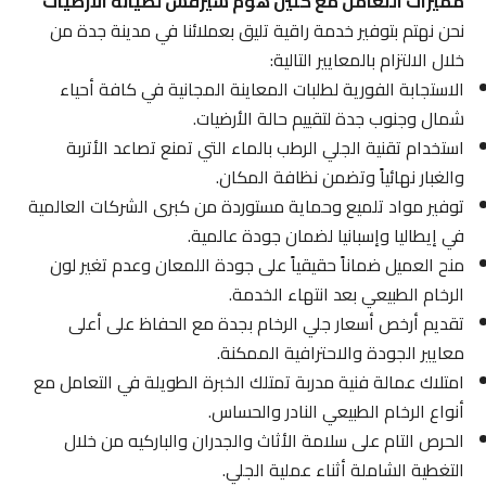
مميزات التعامل مع كلين هوم سيرفس لصيانة الأرضيات
نحن نهتم بتوفير خدمة راقية تليق بعملائنا في مدينة جدة من
خلال الالتزام بالمعايير التالية:
الاستجابة الفورية لطلبات المعاينة المجانية في كافة أحياء
شمال وجنوب جدة لتقييم حالة الأرضيات.
استخدام تقنية الجلي الرطب بالماء التي تمنع تصاعد الأتربة
والغبار نهائياً وتضمن نظافة المكان.
توفير مواد تلميع وحماية مستوردة من كبرى الشركات العالمية
في إيطاليا وإسبانيا لضمان جودة عالمية.
منح العميل ضماناً حقيقياً على جودة اللمعان وعدم تغير لون
الرخام الطبيعي بعد انتهاء الخدمة.
تقديم أرخص أسعار جلي الرخام بجدة مع الحفاظ على أعلى
معايير الجودة والاحترافية الممكنة.
امتلاك عمالة فنية مدربة تمتلك الخبرة الطويلة في التعامل مع
أنواع الرخام الطبيعي النادر والحساس.
الحرص التام على سلامة الأثاث والجدران والباركيه من خلال
التغطية الشاملة أثناء عملية الجلي.