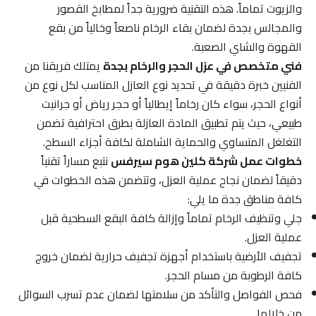
والزيوت تماماً. هذه التقنية ضرورية جداً لمطابخ القصور
والمجالس بجدة لضمان بقاء الرخام ناصعاً وخالياً من بقع
القهوة والشاي الصعبة.
فني متخصص في عزل الحجر والرخام بجدة
يمتلك فريقنا من
الفنيين خبرة دقيقة في تحديد نوع العازل المناسب لكل نوع من
أنواع الحجر، سواء كان رخاماً إيطالياً أو حجر رياض أو جرانيت
طبيعي، حيث يتم تطبيق المادة العازلة بطرق احترافية تضمن
التغلغل المتساوي والحماية الشاملة لكافة أجزاء السطح.
خطوات عمل شركة كلين هوم سيرفس
نتبع مساراً تقنياً
دقيقاً لضمان نجاح عملية العزل، وتتضمن هذه الخطوات في
كافة مناطق جدة ما يلي:
جلي وتنظيف الرخام تماماً وإزالة كافة البقع السطحية قبل
عملية العزل.
تجفيف الأرضية باستخدام أجهزة تجفيف حرارية لضمان خروج
كافة الرطوبة من مسام الحجر.
فحص الفواصل والتأكد من سلامتها لضمان عدم تسرب السوائل
من خلالها.