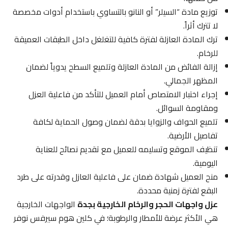
توزيع مادة “السيلر” أو النانو بالتساوي باستخدام أدوات مخصصة
لا تترك أثراً.
ترك المادة العازلة لفترة كافية للتغلغل داخل الطبقات العميقة
للرخام.
إزالة الفائض من المادة العازلة وتلميع السطح يدوياً لضمان
المظهر الجمالي.
إجراء اختبار الامتصاص أمام العميل للتأكد من فاعلية العزل
ومقاومة السوائل.
تلميع الحواف والزوايا بدقة لضمان وصول الحماية لكافة
تفاصيل الأرضية.
تنظيف الموقع وتسليمه للعميل مع تقديم نصائح للعناية
اليومية.
منح العميل شهادة ضمان على فاعلية العازل وقدرته على طرد
البقع لفترة زمنية محددة.
عزل واجهات الحجر والرخام الخارجية بجدة
الواجهات الخارجية
هي الأكثر عرضة للأمطار والرطوبة؛ في كلين هوم سيرفس نوفر