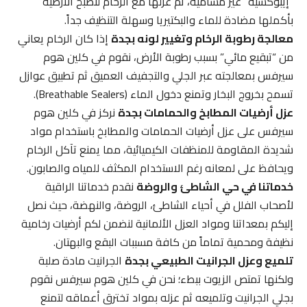
“إيبوكسية” غير مسامية، ثم عزلها مع الرخام لتصبح الأرضية
بأكملها مضادة للماء والبكتيريا وسهلة التنظيف جداً.
معالجة رطوبة الرخام وتغيير لونه بجدة
إذا كان الرخام يعاني
من “تبقيع مائي” بسبب رطوبة الأرض، نقوم في كلين هوم
سيرفس بمعالجته عبر الجلي والتجفيف العميق ثم تطبيق عوازل
تسمح بخروج البخار وتمنع دخول الماء (Breathable Sealers).
عزل أرضيات المطابخ والحمامات بجدة
نركز في كلين هوم
سيرفس على عزل أرضيات الحمامات والمطابخ باستخدام مواد
شديدة المقاومة للمنظفات الكيميائية، مما يمنع تآكل الرخام
ويحافظ على لمعانه رغم الاستخدام المكثف للمياه والصابون.
خدماتنا في حي الشاطئ والروضة
نقدم خدماتنا الراقية
لأصحاب الفلل في أحياء الشاطئ، الروضة، والنهضة، حيث نصل
إليكم بمعداتنا ومواد العزل الألمانية لنضمن لكم أرضيات رخامية
نظيفة ومحمية تماماً من كافة مسببات البقع والبهتان.
تلميع وعزل الجرانيت الطبيعي بجدة
الجرانيت مادة صلبة
ولكنها تمتص الزيوت ببطء؛ نحن في كلين هوم سيرفس نقوم
بجلي الجرانيت وتلميعه ثم عزله بمواد تخترق أعماقه لتمنع