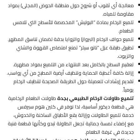
معالجة أي ثقوب أو شروخ حول منطقة الحوض (المجلى) بمواد
مقاومة للمياه.
تلميع الرخام بمادة “البوليش” المخصصة للأسطح التي تلامس
الطعام.
تلميع حواف الرخام (البرواز) والزوايا بدقة لضمان تناسق المظهر.
تطبيق طبقة عزل “نانو سيلر” تمنع امتصاص القهوة والشاي
والزيوت.
تعقيم السطح بالكامل بعد الانتهاء من التلميع بمواد مطهرة.
إزالة كافة أغطية الحماية وتنظيف أرضية المطبخ من أي رواسب.
تقديم إرشادات للعميلة حول الطريقة الصحيحة لتنظيف الرخام
يومياً.
تلميع طاولات الرخام الطبيعي بجدة
طاولات الطعام الرخامية
هي قطعة ديكور أساسية، لذا نوفر في كلين هوم سيرفس
خدمة تلميع الطاولات وإزالة بقع الأطباق الساخنة والخدوش،
مع إضفاء لمسة جمالية تجعل الطاولة تبدو وكأنها قطعة فنية
جديدة في غرفة الطعام.