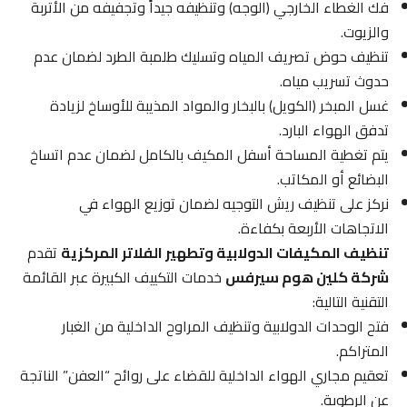
فك الغطاء الخارجي (الوجه) وتنظيفه جيداً وتجفيفه من الأتربة
والزيوت.
تنظيف حوض تصريف المياه وتسليك طلمبة الطرد لضمان عدم
حدوث تسريب مياه.
غسل المبخر (الكويل) بالبخار والمواد المذيبة للأوساخ لزيادة
تدفق الهواء البارد.
يتم تغطية المساحة أسفل المكيف بالكامل لضمان عدم اتساخ
البضائع أو المكاتب.
نركز على تنظيف ريش التوجيه لضمان توزيع الهواء في
الاتجاهات الأربعة بكفاءة.
تنظيف المكيفات الدولابية وتطهير الفلاتر المركزية
تقدم
شركة كلين هوم سيرفس
خدمات التكييف الكبيرة عبر القائمة
التقنية التالية:
فتح الوحدات الدولابية وتنظيف المراوح الداخلية من الغبار
المتراكم.
تعقيم مجاري الهواء الداخلية للقضاء على روائح “العفن” الناتجة
عن الرطوبة.