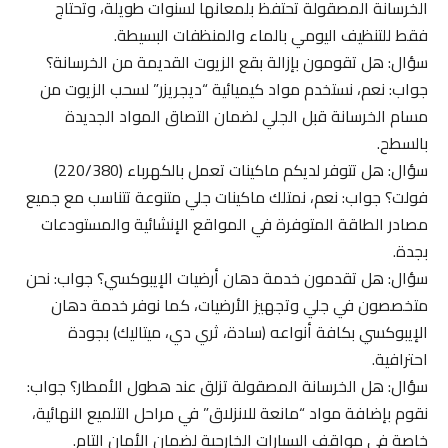
الخرسانة المصقولة تحتفظ بلمعانها لسنوات طويلة، وتحتاج
فقط للتنظيف اليومي بالماء والمنظفات البسيطة.
سؤال: هل تقومون بإزالة بقع الزيوت القديمة من الخرسانة؟
جواب: نعم، نستخدم مواد كيميائية “ديجريزر” لسحب الزيوت من
مسام الخرسانة قبل الجلي لضمان التصاق المواد الجديدة
بالسطح.
سؤال: هل تتوفر لديكم ماكينات تعمل بالكهرباء (220/380)
فولت؟ جواب: نعم، نمتلك ماكينات جلي متنوعة تتناسب مع جميع
مصادر الطاقة المتوفرة في المواقع الإنشائية والمستودعات
بجدة.
سؤال: هل تقدمون خدمة دهان أرضيات الإيبوكسي؟ جواب: نحن
متخصصون في جلي وتجهيز الأرضيات، كما نوفر خدمة دهان
الإيبوكسي بكافة أنواعه (سادة، ثري دي، ميتاليك) بجودة
احترافية.
سؤال: هل الخرسانة المصقولة تزلق عند هطول الأمطار؟ جواب:
نقوم بإضافة مواد “مانعة للانزلاق” في مراحل التلميع النهائية،
خاصة في مواقف السيارات الخارجية لضمان الأمان التام.