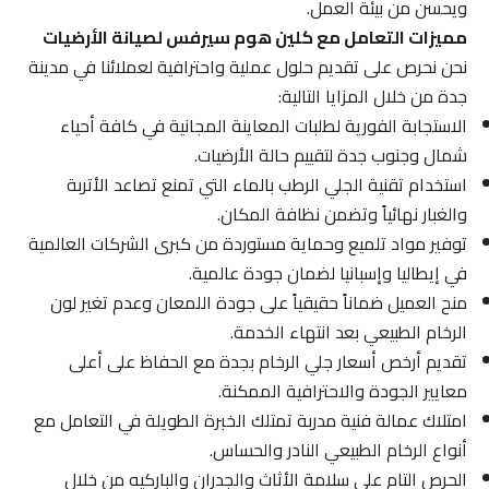
ويحسن من بيئة العمل.
مميزات التعامل مع كلين هوم سيرفس لصيانة الأرضيات
نحن نحرص على تقديم حلول عملية واحترافية لعملائنا في مدينة
جدة من خلال المزايا التالية:
الاستجابة الفورية لطلبات المعاينة المجانية في كافة أحياء
شمال وجنوب جدة لتقييم حالة الأرضيات.
استخدام تقنية الجلي الرطب بالماء التي تمنع تصاعد الأتربة
والغبار نهائياً وتضمن نظافة المكان.
توفير مواد تلميع وحماية مستوردة من كبرى الشركات العالمية
في إيطاليا وإسبانيا لضمان جودة عالمية.
منح العميل ضماناً حقيقياً على جودة اللمعان وعدم تغير لون
الرخام الطبيعي بعد انتهاء الخدمة.
تقديم أرخص أسعار جلي الرخام بجدة مع الحفاظ على أعلى
معايير الجودة والاحترافية الممكنة.
امتلاك عمالة فنية مدربة تمتلك الخبرة الطويلة في التعامل مع
أنواع الرخام الطبيعي النادر والحساس.
الحرص التام على سلامة الأثاث والجدران والباركيه من خلال