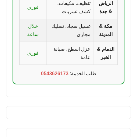
الرياض
تنظيف، مكيفات،
فوري
& جدة
كشف تسربات
مكة &
غسيل سجاد، تسليك
خلال
المدينة
مجاري
ساعة
الدمام &
عزل اسطح، صيانة
فوري
الخبر
عامة
طلب الخدمة:
0543626173