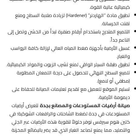
كيميائية عالية القوة.
تطبيق مادة “الهاردنر” (Hardener) لزيادة صلابة السطح ومنع
تفتت الخرسانة.
التلميع المتدرج باستخدام أرقام صنفرة تبدأ من الخشن وتصل إلى
الناعم جداً.
غسيل الأرضية بأجهزة ضغط المياه العالي لإزالة كافة الرواسب
والغبار.
تطبيق طبقة السيلر الواقي لمنع تشرب الزيوت والمواد الكيميائية.
تلميع السطح النهائي للحصول على درجة اللمعان المطلوبة
(مطفي أو لامع).
تسليم الموقع للعميل مع تقديم تعليمات الصيانة للحفاظ على
ديمومة الأرضية.
صيانة أرضيات المستودعات والمصانع بجدة
تتعرض أرضيات
المستودعات في جدة لضغط الشاحنات والرافعات الشوكية؛ في
كلين هوم سيرفس نوفر حلولاً لتقوية هذه الأرضيات عبر الجلي
والتصليد، مما يمنع تصاعد الغبار الذي قد يضر بالبضائع المخزنة