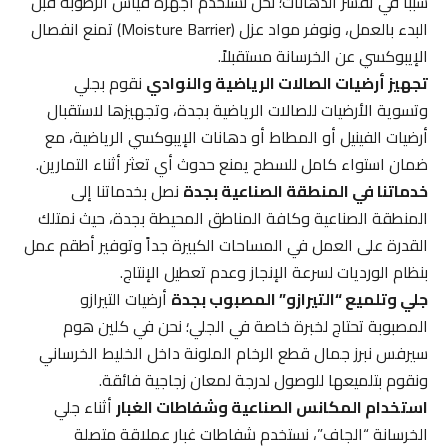
سبباً في تقشر الدهانات؛ نحن نستخدم أجهزة قياس الرطوبة قبل
البدء بالعمل، ونوفر مواد عزل (Moisture Barrier) تمنع انفصال
الإيبوكسي عن الخرسانة مستقبلاً.
تجهيز أرضيات الصالات الرياضية والنوادي
نقوم بجلي
وتسوية الأرضيات للصالات الرياضية بجدة، وتجهيزها لاستقبال
أرضيات الفينيل أو المطاط أو دهانات الإيبوكسي الرياضية، مع
ضمان استواء كامل للسطح يمنع حدوث أي تعثر أثناء التمارين.
خدماتنا في المنطقة الصناعية بجدة
نصل بخدماتنا إلى
المنطقة الصناعية وكافة المناطق المحيطة بجدة، حيث نمتلك
القدرة على العمل في المساحات الكبيرة جداً وتوفير أطقم عمل
بنظام الورديات لسرعة الإنجاز وعدم تعطيل الإنتاج.
جلي وتلميع “التيرازو” المصبوب بجدة
أرضيات التيرازو
المصبوبة تحتاج لخبرة خاصة في الجلي؛ نحن في كلين هوم
سيرفس نبرز جمال قطع الرخام الملونة داخل الخليط الخرساني
ونقوم بتلميعها للوصول لدرجة لمعان زجاجية فائقة.
استخدام المكانس الصناعية وشفاطات الغبار
أثناء جلي
الخرسانة “الجاف”، نستخدم شفاطات غبار عملاقة متصلة