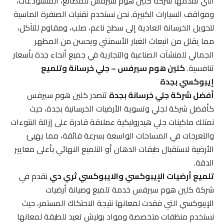
التي تقدمها شركة كلين هوم سيرفس للمصانع، المستودعات،
ومواقف السيارات الكبيرة. نحن نستخدم تقنيات الصنفرة الماسية
لتحويل الخرسانة العادية إلى سطح ناعم، صلب، ومقاوم للتآكل،
مما يقلل من انبعاث الغبار الأسمنتي ويحسن من المظهر
الجمالي للمنشآت الصناعية والتجارية في جميع أنحاء جدة بأسعار
تنافسية.
كلين هوم سيرفس – جلي خرسانة وتلميع
إيبوكسي بجدة
أفضل شركة جلي خرسانة بجدة
تتصدر كلين هوم سيرفس
كأفضل شركة لجلي وتسوية الأرضيات الخرسانية بجدة، حيث
نمتلك ماكينات جلي هيدروليكية عملاقة قادرة على إزالة النتوءات
والتعرجات في المساحات الواسعة بسرعة فائقة، مما يهيئ
الأرضية لاستقبال طبقات الدهان أو التلميع النهائي بأعلى معايير
الدقة.
تلميع أرضيات الإيبوكسي والايبوكسي ثري دي
نقدم في
شركة كلين هوم سيرفس خدمة تلميع وصيانة أرضيات
الإيبوكسي التي فقدت لمعانها نتيجة الاحتكاك المستمر، حيث
نستخدم منظفات متخصصة ومواد بوليش تعيد للطبقة لمعانها