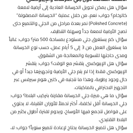
سؤال: هل يمكن تحويل الخرسانة العادية إلى أرضية لامعة
كالرخام؟ جواب: نعم، من خلال عملية “الخرسانة المصقولة”
(Polished Concrete) نمر بعدة مراحل من الجلي والتلميع حتى
تصبح الأرضية لامعة جداً وسهلة التنظيف.
سؤال: كم يستغرق جلي مستودع بمساحة 500 متر؟ جواب: غالباً
ما يستغرق العمل من 3 إلى 5 أيام عمل، حسب نوع الخرسانة
ومدى حاجتها للتسوية والمعالجة من الشقوق.
سؤال: هل الإيبوكسي يتقشر مع الوقت؟ جواب: يتقشر
الإيبوكسي فقط إذا لم يتم جلي الأرضية وتجهيزها جيداً أو في
حال وجود رطوبة، وهذا ما نتجنبه في كلين هوم سيرفس عبر
التجهيز الاحترافي بالماكينات.
سؤال: ما هي ميزة جلي الخرسانة مقارنة بتركيب البلاط؟ جواب:
جلي الخرسانة أقل تكلفة، أكثر تحملاً للأوزان الثقيلة، لا يحتوي
على فواصل تتجمع فيها الأوساخ، ويدوم لفترة أطول بكثير من
البلاط التقليدي.
سؤال: هل تلميع الخرسانة يحتاج لإعادة تلميع سنوياً؟ جواب: لا،