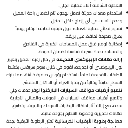
التغطية الشاملة أثناء عملية الجلي.
استخدام معدات حديثة تعمل بهدوء تام لضمان راحة العميل
وعدم التسبب في أي إزعاج داخل المنزل.
تقديم نصائح عملية للعملاء حول كيفية تنظيف الرخام يومياً
بطرق صحيحة تحافظ على بريقه.
إمكانية توفير فرق عمل للمساحات الكبيرة في الفنادق
والمساجد بجدة بسرعة قياسية لضمان الجودة.
إزالة دهانات الإيبوكسي القديمة
في حال رغبة العميل بتغيير
لون الإيبوكسي أو تجديده، نقوم في كلين هوم سيرفس بكشط
الطبقات القديمة تماماً باستخدام رؤوس صنفرة خشنة، مما يترك
السطح نظيفاً وخالياً من بقايا الغراء أو الدهان المتقشر.
تلميع أرضيات مواقف السيارات (الباركنج)
نوفر خدمات جلي
وتلميع أرضيات مواقف السيارات في المولات والمباني التجارية
بجدة، مع إزالة آثار احتكاك الإطارات السوداء والزيوت، وتطبيق
دهانات تحذيرية وخطوط التنظيم بجودة عالية.
معالجة رطوبة الأرضيات الخرسانية
تعتبر الرطوبة الأرضية بجدة