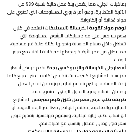
بماكينات الجلي، مما يضمن بيئة عمل خالية بنسبة 99% من
الأتربة المتطايرة، وهو أمر ضروري للمستودعات التي تحتوي على
مواد غذائية أو إلكترونية.
توفير مواد تقوية الخرسانة (السيليكات)
نعتمد في كلين
هوم سيرفس على مواد سيليكات الليثيوم المستوردة التي
تتغلغل داخل مسام الخرسانة وتحولها لكتلة صلبة غير مسامية،
مما يطيل من عمر الأرضية ويجعلها غير قابلة للتفتت مع مرور
الوقت.
أسعار جلي الخرسانة والإيبوكسي بجدة
نقدم عروض أسعار
مدروسة للمشاريع الكبيرة، حيث تنخفض تكلفة المتر المربع كلما
زادت المساحة، ونلتزم بتقديم تقارير دورية عن تقدم العمل
وضمان التسليم وفق الجدول الزمني المتفق عليه.
طريقة طلب عرض سعر من كلين هوم سيرفس
للمشاريع
التجارية والصناعية، يمكنكم التواصل معنا عبر الرقم الموحد أو
الواتساب لطلب زيارة ميدانية، وسيقوم مهندسونا بتقديم عرض
سعر فني ومالي مفصل يتناسب مع احتياجاتكم.
الأسئلة الشائعة حول جلي الخرسانة والإيبوكسي