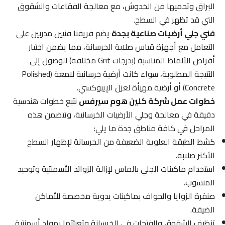
البراق وتحميها من الخدوش، مع معالجة الفقاعات والشقوق
التي قد تظهر في السطح.
فني جلي أرضيات صناعية بجدة
يضم فريقنا فنيين مدربين على
التعامل مع أجهزة قياس صلابة الخرسانة، مما يضمن اختيار
أقراص الألماظ المناسبة (بدرجات Grit مختلفة) للوصول إلى
النتيجة المطلوبة، سواء كانت أرضية خرسانية لامعة (Polished
Concrete) أو أرضية مهيأة لعزل الإيبوكسي.
خطوات عمل شركة كلين هوم سيرفس
نتبع خطوات هندسية
دقيقة في معالجة وجلي الأرضيات الخرسانية، وتتضمن هذه
المراحل في كافة مناطق جدة ما يلي:
كشط الطبقة العلوية الضعيفة من الخرسانة لإظهار السطح
الأكثر صلابة.
استخدام ماكينات الجلي بالماس لإزالة الزوائد الأسمنتية وتوحيد
المنسوب.
صنفرة الزوايا والحواف بماكينات يدوية مخصصة للأماكن
الضيقة.
تنظيف الشقوق والفتحات في الخرسانة وتعبئتها بمواد أسمنتية