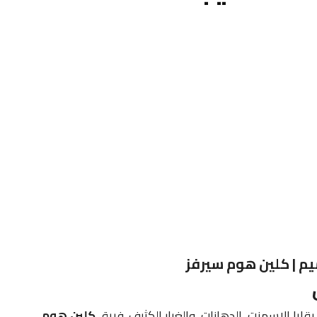
يم | كلين هوم سيرفز
بقايا الإسمنت، الدهانات، والغبار الكثيف. فريق
كلين هوم