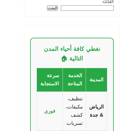
البحث
البحث
نغطي كافة أحياء المدن
التالية 🏠
الخدمة
سرعة
المدينة
المتاحة
الاستجابة
تنظيف،
الرياض
مكيفات،
فوري
& جدة
كشف
تسربات