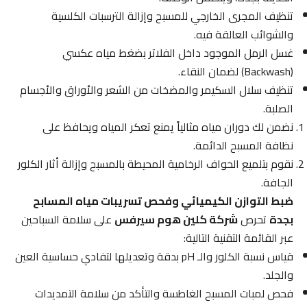
تنظيف المجرى الخارجي للمسبح وإزالة الترسبات الكلسية
والشوائب العالقة فيه.
غسل الرمل الموجود داخل الفلاتر بضغط مياه عكسي
(Backwash) لضمان النقاء.
تنظيف سلال السكيمر والمضخات من الشعر والأوراق والأجسام
الصلبة.
نضمن لك دوران مياه مثالياً يمنع تعكر المياه ويحافظ على
نظافة المسبح الدائمة.
نقوم بتلميع الحواف الرخامية المحيطة بالمسبح وإزالة أثار الكلور
الجافة.
ضبط التوازن الكيميائي وفحص تسريبات مياه المسابح
بجدة
تحرص
شركة كلين هوم سيرفس
على سلامة السباحين
عبر القائمة التقنية التالية:
قياس نسبة الكلور والـ pH بدقة وتعديلها لتفادي حساسية العين
والجلد.
فحص لمبات المسبح الغاطسة والتأكد من سلامة التمديدات