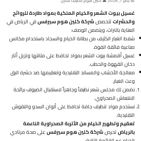
📅 يناير 7, 2026
|
👤 كلين هوم تنظيف منازل
غسيل بيوت الشعر والخيام الملكية بمواد طاردة للروائح
والحشرات
تتخصص
شركة كلين هوم سيرفس
في الرياض في
العناية بالتراث، ويتضمن الوصف:
شفط الغبار الكثيف من بطانة الخيام والسجاد باستخدام مكانس
صناعية فائقة القوة.
غسيل أقمشة بيوت الشعر بمواد تحافظ على متانتها وتزيل أثار
دخان القهوة والحطب.
معالجة الأخشاب والمساند التقليدية وتعقيمها ضد حشرة البق
وعث الغبار.
نضمن لك مجلس شعر نظيفاً وجاهزاً لاستقبال الضيوف برائحة
الانتعاش الصحراوي.
نستخدم مواد تنظيف جافة تحافظ على ألوان السدو والنقوش
التقليدية.
تعقيم وتطهير الخيام من الأتربة الصحراوية الناعمة
بالرياض
تحرص
شركة كلين هوم سيرفس
على صحة مرتادي
الخيام عبر القائمة التالية: