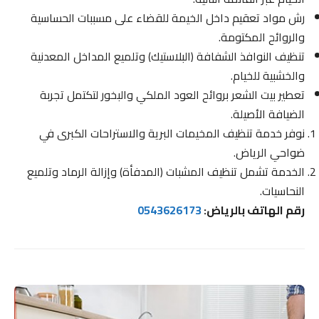
رش مواد تعقيم داخل الخيمة للقضاء على مسببات الحساسية
والروائح المكتومة.
تنظيف النوافذ الشفافة (البلاستيك) وتلميع المداخل المعدنية
والخشبية للخيام.
تعطير بيت الشعر بروائح العود الملكي والبخور لتكتمل تجربة
الضيافة الأصيلة.
نوفر خدمة تنظيف المخيمات البرية والاستراحات الكبرى في
ضواحي الرياض.
الخدمة تشمل تنظيف المشبات (المدفأة) وإزالة الرماد وتلميع
النحاسيات.
رقم الهاتف بالرياض:
0543626173