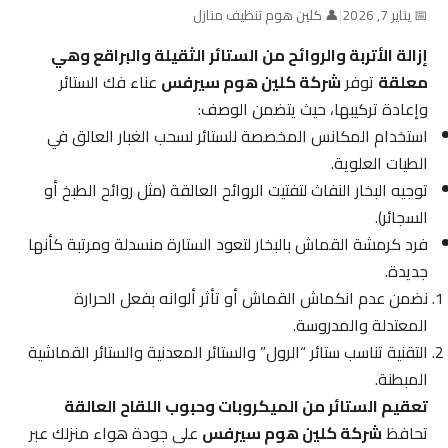
📅 يناير 7, 2026
|
👤 كلين هوم تنظيف منازل
إزالة الأتربة والروائح من الستائر الثقيلة والبراقع وهي
معلقة
توفر
شركة كلين هوم سيرفس
عناء فك الستائر
وإعادة تركيبها، حيث يتضمن الوصف:
استخدام المكانس المخصصة للستائر لسحب الغبار العالق في
الطيات العلوية.
توجيه البخار النفاث لتفتيت الروائح العالقة (مثل روائح الطبخ أو
السجائر).
فرد كرمشة القماش بالبخار لتعود الستارة منسدلة ومرتبة كأنها
جديدة.
نضمن عدم انكماش القماش أو تأثر ألوانه بفعل الحرارة
المعتدلة والمدروسة.
التقنية تناسب ستائر “الرول” والستائر المعدنية والستائر القماشية
المبطنة.
تعقيم الستائر من الميكروبات وحبوب اللقاح العالقة
تحافظ
شركة كلين هوم سيرفس
على جودة هواء منزلك عبر