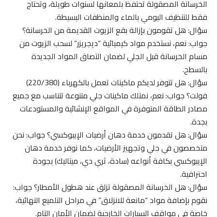
الخرسانة المصقولة تحتفظ بلمعانها لسنوات طويلة، وتحتاج
فقط للتنظيف اليومي بالماء والمنظفات البسيطة.
سؤال: هل تقومون بإزالة بقع الزيوت القديمة من الخرسانة؟
جواب: نعم، نستخدم مواد كيميائية “ديجريزر” لسحب الزيوت من
مسام الخرسانة قبل الجلي لضمان التصاق المواد الجديدة
بالسطح.
سؤال: هل تتوفر لديكم ماكينات تعمل بالكهرباء (220/380)
فولت؟ جواب: نعم، نمتلك ماكينات جلي متنوعة تتناسب مع جميع
مصادر الطاقة المتوفرة في المواقع الإنشائية والمستودعات
بجدة.
سؤال: هل تقدمون خدمة دهان أرضيات الإيبوكسي؟ جواب: نحن
متخصصون في جلي وتجهيز الأرضيات، كما نوفر خدمة دهان
الإيبوكسي بكافة أنواعه (سادة، ثري دي، ميتاليك) بجودة
احترافية.
سؤال: هل الخرسانة المصقولة تزلق عند هطول الأمطار؟ جواب:
نقوم بإضافة مواد “مانعة للانزلاق” في مراحل التلميع النهائية،
خاصة في مواقف السيارات الخارجية لضمان الأمان التام.