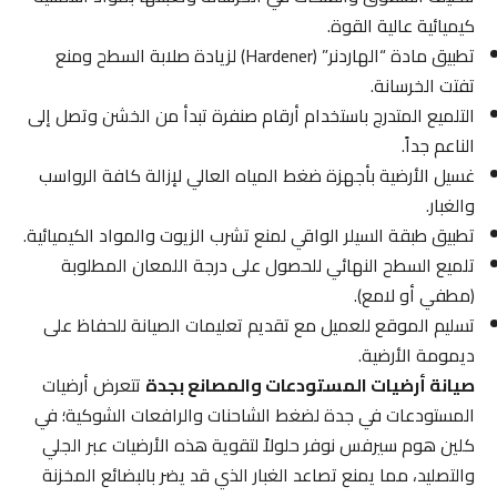
كيميائية عالية القوة.
تطبيق مادة “الهاردنر” (Hardener) لزيادة صلابة السطح ومنع
تفتت الخرسانة.
التلميع المتدرج باستخدام أرقام صنفرة تبدأ من الخشن وتصل إلى
الناعم جداً.
غسيل الأرضية بأجهزة ضغط المياه العالي لإزالة كافة الرواسب
والغبار.
تطبيق طبقة السيلر الواقي لمنع تشرب الزيوت والمواد الكيميائية.
تلميع السطح النهائي للحصول على درجة اللمعان المطلوبة
(مطفي أو لامع).
تسليم الموقع للعميل مع تقديم تعليمات الصيانة للحفاظ على
ديمومة الأرضية.
صيانة أرضيات المستودعات والمصانع بجدة
تتعرض أرضيات
المستودعات في جدة لضغط الشاحنات والرافعات الشوكية؛ في
كلين هوم سيرفس نوفر حلولاً لتقوية هذه الأرضيات عبر الجلي
والتصليد، مما يمنع تصاعد الغبار الذي قد يضر بالبضائع المخزنة