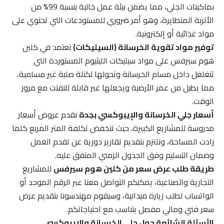
بماكينات الجلي، مما يضمن بيئة عمل خالية بنسبة 99% من
الأتربة المتطايرة، وهو أمر ضروري للمستودعات التي تحتوي على
مواد غذائية أو إلكترونية.
توفير مواد تقوية الخرسانة (السيليكات)
نعتمد في كلين
هوم سيرفس على مواد سيليكات الليثيوم المستوردة التي
تتغلغل داخل مسام الخرسانة وتحولها لكتلة صلبة غير مسامية،
مما يطيل من عمر الأرضية ويجعلها غير قابلة للتفتت مع مرور
الوقت.
أسعار جلي الخرسانة والإيبوكسي بجدة
نقدم عروض أسعار
مدروسة للمشاريع الكبيرة، حيث تنخفض تكلفة المتر المربع كلما
زادت المساحة، ونلتزم بتقديم تقارير دورية عن تقدم العمل
وضمان التسليم وفق الجدول الزمني المتفق عليه.
طريقة طلب عرض سعر من كلين هوم سيرفس
للمشاريع
التجارية والصناعية، يمكنكم التواصل معنا عبر الرقم الموحد أو
الواتساب لطلب زيارة ميدانية، وسيقوم مهندسونا بتقديم عرض
سعر فني ومالي مفصل يتناسب مع احتياجاتكم.
الأسئلة الشائعة حول جلي الخرسانة والإيبوكسي