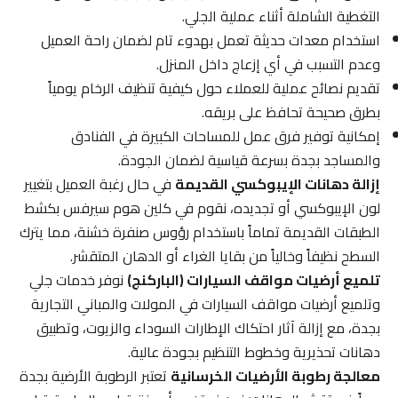
التغطية الشاملة أثناء عملية الجلي.
استخدام معدات حديثة تعمل بهدوء تام لضمان راحة العميل
وعدم التسبب في أي إزعاج داخل المنزل.
تقديم نصائح عملية للعملاء حول كيفية تنظيف الرخام يومياً
بطرق صحيحة تحافظ على بريقه.
إمكانية توفير فرق عمل للمساحات الكبيرة في الفنادق
والمساجد بجدة بسرعة قياسية لضمان الجودة.
إزالة دهانات الإيبوكسي القديمة
في حال رغبة العميل بتغيير
لون الإيبوكسي أو تجديده، نقوم في كلين هوم سيرفس بكشط
الطبقات القديمة تماماً باستخدام رؤوس صنفرة خشنة، مما يترك
السطح نظيفاً وخالياً من بقايا الغراء أو الدهان المتقشر.
تلميع أرضيات مواقف السيارات (الباركنج)
نوفر خدمات جلي
وتلميع أرضيات مواقف السيارات في المولات والمباني التجارية
بجدة، مع إزالة آثار احتكاك الإطارات السوداء والزيوت، وتطبيق
دهانات تحذيرية وخطوط التنظيم بجودة عالية.
معالجة رطوبة الأرضيات الخرسانية
تعتبر الرطوبة الأرضية بجدة