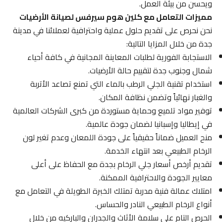
ويحسن من بيئة العمل.
مميزات التعامل مع كلين هوم سيرفس لصيانة الأرضيات
نحن نحرص على تقديم حلول عملية واحترافية لعملائنا في مدينة
جدة من خلال المزايا التالية:
الاستجابة الفورية لطلبات المعاينة المجانية في كافة أحياء
شمال وجنوب جدة لتقييم حالة الأرضيات.
استخدام تقنية الجلي الرطب بالماء التي تمنع تصاعد الأتربة
والغبار نهائياً وتضمن نظافة المكان.
توفير مواد تلميع وحماية مستوردة من كبرى الشركات العالمية
في إيطاليا وإسبانيا لضمان جودة عالمية.
منح العميل ضماناً حقيقياً على جودة اللمعان وعدم تغير لون
الرخام الطبيعي بعد انتهاء الخدمة.
تقديم أرخص أسعار جلي الرخام بجدة مع الحفاظ على أعلى
معايير الجودة والاحترافية الممكنة.
امتلاك عمالة فنية مدربة تمتلك الخبرة الطويلة في التعامل مع
أنواع الرخام الطبيعي النادر والحساس.
الحرص التام على سلامة الأثاث والجدران والباركيه من خلال