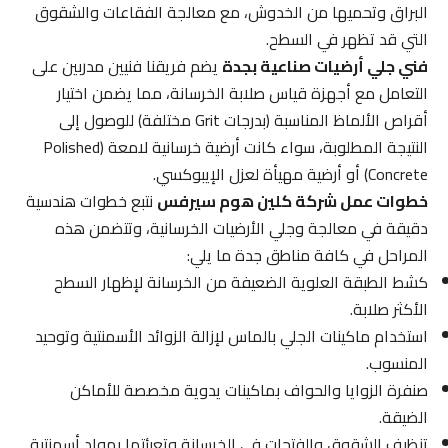
البراق وتحميها من الخدوش، مع معالجة الفقاعات والشقوق
التي قد تظهر في السطح.
فني جلي أرضيات صناعية بجدة
يضم فريقنا فنيين مدربين على
التعامل مع أجهزة قياس صلابة الخرسانة، مما يضمن اختيار
أقراص الألماظ المناسبة (بدرجات Grit مختلفة) للوصول إلى
النتيجة المطلوبة، سواء كانت أرضية خرسانية لامعة (Polished
Concrete) أو أرضية مهيأة لعزل الإيبوكسي.
خطوات عمل شركة كلين هوم سيرفس
نتبع خطوات هندسية
دقيقة في معالجة وجلي الأرضيات الخرسانية، وتتضمن هذه
المراحل في كافة مناطق جدة ما يلي:
كشط الطبقة العلوية الضعيفة من الخرسانة لإظهار السطح
الأكثر صلابة.
استخدام ماكينات الجلي بالماس لإزالة الزوائد الأسمنتية وتوحيد
المنسوب.
صنفرة الزوايا والحواف بماكينات يدوية مخصصة للأماكن
الضيقة.
تنظيف الشقوق والفتحات في الخرسانة وتعبئتها بمواد أسمنتية