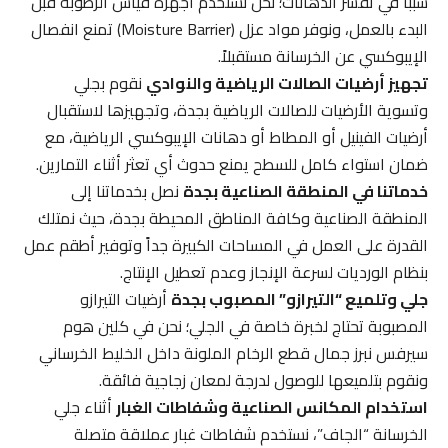
سبباً في تقشر الدهانات؛ نحن نستخدم أجهزة قياس الرطوبة قبل
البدء بالعمل، ونوفر مواد عزل (Moisture Barrier) تمنع انفصال
الإيبوكسي عن الخرسانة مستقبلاً.
تجهيز أرضيات الصالات الرياضية والنوادي
نقوم بجلي
وتسوية الأرضيات للصالات الرياضية بجدة، وتجهيزها لاستقبال
أرضيات الفينيل أو المطاط أو دهانات الإيبوكسي الرياضية، مع
ضمان استواء كامل للسطح يمنع حدوث أي تعثر أثناء التمارين.
خدماتنا في المنطقة الصناعية بجدة
نصل بخدماتنا إلى
المنطقة الصناعية وكافة المناطق المحيطة بجدة، حيث نمتلك
القدرة على العمل في المساحات الكبيرة جداً وتوفير أطقم عمل
بنظام الورديات لسرعة الإنجاز وعدم تعطيل الإنتاج.
جلي وتلميع “التيرازو” المصبوب بجدة
أرضيات التيرازو
المصبوبة تحتاج لخبرة خاصة في الجلي؛ نحن في كلين هوم
سيرفس نبرز جمال قطع الرخام الملونة داخل الخليط الخرساني
ونقوم بتلميعها للوصول لدرجة لمعان زجاجية فائقة.
استخدام المكانس الصناعية وشفاطات الغبار
أثناء جلي
الخرسانة “الجاف”، نستخدم شفاطات غبار عملاقة متصلة