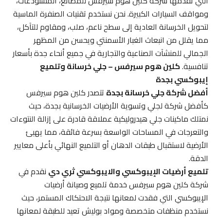
التي تقدمها شركة كلين هوم سيرفس للمصانع، المستودعات،
ومواقف السيارات الكبيرة. نحن نستخدم تقنيات الصنفرة الماسية
لتحويل الخرسانة العادية إلى سطح ناعم، صلب، ومقاوم للتآكل،
مما يقلل من انبعاث الغبار الأسمنتي ويحسن من المظهر
الجمالي للمنشآت الصناعية والتجارية في جميع أنحاء جدة بأسعار
تنافسية.
كلين هوم سيرفس – جلي خرسانة وتلميع
إيبوكسي بجدة
أفضل شركة جلي خرسانة بجدة
تتصدر كلين هوم سيرفس
كأفضل شركة لجلي وتسوية الأرضيات الخرسانية بجدة، حيث
نمتلك ماكينات جلي هيدروليكية عملاقة قادرة على إزالة النتوءات
والتعرجات في المساحات الواسعة بسرعة فائقة، مما يهيئ
الأرضية لاستقبال طبقات الدهان أو التلميع النهائي بأعلى معايير
الدقة.
تلميع أرضيات الإيبوكسي والايبوكسي ثري دي
نقدم في
شركة كلين هوم سيرفس خدمة تلميع وصيانة أرضيات
الإيبوكسي التي فقدت لمعانها نتيجة الاحتكاك المستمر، حيث
نستخدم منظفات متخصصة ومواد بوليش تعيد للطبقة لمعانها