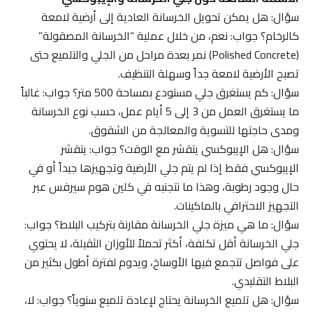
سؤال: هل يمكن تحويل الخرسانة العادية إلى أرضية لامعة
كالرخام؟ جواب: نعم، من خلال عملية “الخرسانة المصقولة”
(Polished Concrete) نمر بعدة مراحل من الجلي والتلميع حتى
تصبح الأرضية لامعة جداً وسهلة التنظيف.
سؤال: كم يستغرق جلي مستودع بمساحة 500 متر؟ جواب: غالباً
ما يستغرق العمل من 3 إلى 5 أيام عمل، حسب نوع الخرسانة
ومدى حاجتها للتسوية والمعالجة من الشقوق.
سؤال: هل الإيبوكسي يتقشر مع الوقت؟ جواب: يتقشر
الإيبوكسي فقط إذا لم يتم جلي الأرضية وتجهيزها جيداً أو في
حال وجود رطوبة، وهذا ما نتجنبه في كلين هوم سيرفس عبر
التجهيز الاحترافي بالماكينات.
سؤال: ما هي ميزة جلي الخرسانة مقارنة بتركيب البلاط؟ جواب:
جلي الخرسانة أقل تكلفة، أكثر تحملاً للأوزان الثقيلة، لا يحتوي
على فواصل تتجمع فيها الأوساخ، ويدوم لفترة أطول بكثير من
البلاط التقليدي.
سؤال: هل تلميع الخرسانة يحتاج لإعادة تلميع سنوياً؟ جواب: لا،