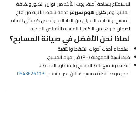
للاستمتاع بسباحة آمنة، يجب التأكد من توازن الكلور ونظافة
الفلاتر. توفر
كلين هوم سيرفز
خدمة شفط الأتربة من قاع
المسبح، وتنظيف الجدران من الطحالب، وفحص كيميائي للمياه
لضمان خلوها من البكتيريا المسببة للأمراض الجلدية.
لماذا نحن الأفضل في صيانة المسابح؟
استخدام أحدث أدوات الشفط والتنقية.
ضبط نسبة الحموضة (PH) في مياه المسبح.
تنظيف وتلميع بلاط المسبح والمناطق المحيطة.
احجز موعد تنظيف مسبحك الآن عبر واتساب:
0543626173